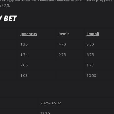
iż 2.5.
V BET
Juventus
Remis
Empoli
1.36
4.70
8.50
1.74
2.75
6.75
2.06
1.73
1.03
10.50
2025-02-02
13:30