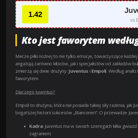
Juv
1.42
vs 
Kto jest faworytem według
Mecze piłki nożnej to nie tylko emocje, towarzyszące każdej 
angażują zarówno kibiców, jak i specjalistów od zakładów b
zmierzą się dwie drużyny:
Juventus
i
Empoli
. Według anali
faworytem.
Dlaczego Juventus?
Empoli to drużyna, która nie posiada takiej siły rażenia, jak
bogatszej historii sukcesów „Bianconeri”. O przewadze Juven
Kadra
: Juventus ma w swoich szeregach kilka gwiazd
zagraniem.