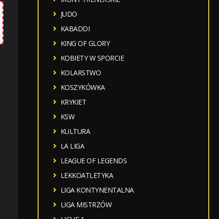
JUDO
KABADDI
KING OF GLORY
KOBIETY W SPORCIE
KOLARSTWO
KOSZYKÓWKA
KRYKIET
KSW
KULTURA
LA LIGA
LEAGUE OF LEGENDS
LEKKOATLETYKA
LIGA KONTYNENTALNA
LIGA MISTRZÓW