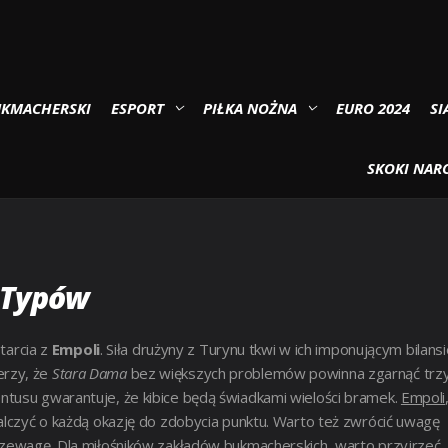
to będzie lepszy?
UKMACHERSKI
ESPORT
PIŁKA NOŻNA
EURO 2024
SI
02 13:30) KURSY, TYPY – KTO
SKOKI NARC
a Typów
arcia z
Empoli
. Siła drużyny z Turynu tkwi w ich imponującym bilansi
erzy, że
Stara Dama
bez większych problemów powinna zgarnąć trz
ntusu gwarantuje, że kibice będą świadkami wielości bramek.
Empoli
walczyć o każdą okazję do zdobycia punktu. Warto też zwrócić uwagę
przewagę. Dla miłośników zakładów bukmacherskich, warto przyjrzeć