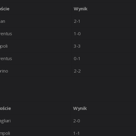
ście
Wynik
lan
2-1
ventus
1-0
poli
3-3
ventus
0-1
rino
2-2
oście
Wynik
gliari
2-0
mpoli
1-1