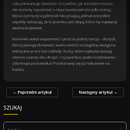
zdecydowanego faworyta. Oczywiście, jak w każdym meczu,
nie możemy zapomnieć o nieprzewidywalności piłki nożnej,
która czyni tę dyscyplinę tak fascynującą, jednak wszystkie
aspekty wskazują, że to Juventus jest ekipą, która ma najwięcej
atutów w rękawie.
Na koniec warto wspomnieć o jeszcze jednej rzeczy – dla tych,
którzy planują obstawiać, warto zwrócić szczególną uwagę na
wskazane przez nas zakłady i kursy, które najlepiej opisują
obecne szanse obu drużyn. Czy Juventus spełni oczekiwania i
zdominuje przeciwnika? Przekonamy się już niebawem na
boisku.
Zobacz
←
Poprzedni artykuł
Następny artykuł
→
wpisy
SZUKAJ
S