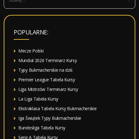
z
u
k
a
POPULARNE:
j
:
Mecze Polski
Mundial 2026 Terminarz Kursy
Typy Bukmacherskie na dziś
Premier League Tabela Kursy
Liga Mistrzów Terminarz Kursy
La Liga Tabela Kursy
Ekstraklasa Tabela Kursy Bukmacherskie
Iga Świątek Typy Bukmacherskie
Bundesliga Tabela Kursy
Serie A Tabela Kursy