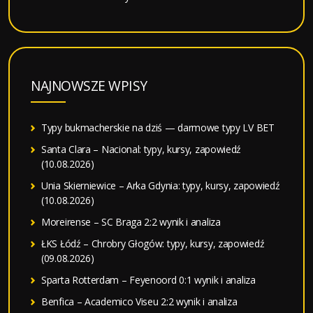
NAJNOWSZE WPISY
Typy bukmacherskie na dziś — darmowe typy LV BET
Santa Clara – Nacional: typy, kursy, zapowiedź
(10.08.2026)
Unia Skierniewice – Arka Gdynia: typy, kursy, zapowiedź
(10.08.2026)
Moreirense – SC Braga 2:2 wynik i analiza
ŁKS Łódź – Chrobry Głogów: typy, kursy, zapowiedź
(09.08.2026)
Sparta Rotterdam – Feyenoord 0:1 wynik i analiza
Benfica – Academico Viseu 2:2 wynik i analiza