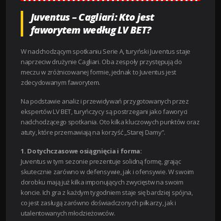
Juventus – Cagliari: Kto jest
faworytem według LV BET?
W nadchodzącym spotkaniu Serie A, turyński Juventus staje
naprzeciw drużynie Cagliari. Oba zespoły przystępują do
meczu w zróżnicowanej formie, jednak to Juventus jest
zdecydowanym faworytem.
Na podstawie analiz i przewidywań przygotowanych przez
ekspertów LV BET, turyńczycy są postrzegani jako faworyci
nadchodzącego spotkania. Oto kilka kluczowych punktów oraz
atuty, które przemawiają na korzyść „Starej Damy”.
1. Dotychczasowe osiągnięcia i forma:
Juventus w tym sezonie prezentuje solidną formę, grając
skutecznie zarówno w defensywie, jak i ofensywie. W swoim
dorobku mają już kilka imponujących zwycięstw na swoim
koncie. Ich gra z każdym tygodniem staje się bardziej spójna,
co jest zasługą zarówno doświadczonych piłkarzy, jak i
utalentowanych młodzieżowców.