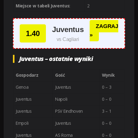
Miejsce w tabeli Juventus:
2
ZAGRAJ
Juventus
1.40
»
vs Cagliari
Juventus – ostatnie wyniki
Gospodarz
Gość
Wynik
Genoa
Juventus
0 – 3
Juventus
Napoli
0 – 0
Juventus
PSV Eindhoven
3 – 1
Empoli
Juventus
0 – 0
Juventus
AS Roma
0 – 0