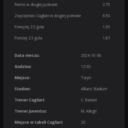
Remis w drugiej połowie
2.75
Zwycięstwo Cagliari w drugiej połowie
6.50
Powyżej 2.5 gola
1.95
Poniżej 2.5 gola
1.87
Data meczu:
2024-10-06
Godzina:
12:30
Miejsce:
Turyn
Stadion:
Allianz Stadium
Trener Cagliari:
C. Ranieri
Trener Juventus:
M. Allegri
Miejsce w tabeli Cagliari:
20