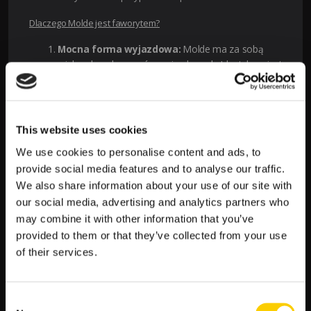
Dlaczego Molde jest faworytem?
Mocna forma wyjazdowa:
Molde ma za sobą
wiele udanych meczów wyjazdowych. Ich styl gry jest
elastyczny, co pozwala im dostosowywać się do
różnych warunków gry i skutecznie wykorzystać
błędy przeciwników.
Doświadczenie międzynarodowe:
Molde
This website uses cookies
regularnie występuje w europejskich rozgrywkach,
We use cookies to personalise content and ads, to
co daje im przewagę doświadczenia w meczach o
provide social media features and to analyse our traffic.
dużą stawkę. Znają presję i potrafią zarządzać
We also share information about your use of our site with
emocjami w trudnych sytuacjach.
Szeroki skład:
Drużyna Molde posiada wielu
our social media, advertising and analytics partners who
wszechstronnych graczy, co daje im większą głębię
may combine it with other information that you’ve
w składzie. Nawet przy ewentualnych kontuzjach,
provided to them or that they’ve collected from your use
szkoleniowiec ma do dyspozycji wartościowych
of their services.
zmienników.
Atuty Molde:
Consent
–
Szybkość i dynamika:
Molde znane jest z szybkiej gry, która