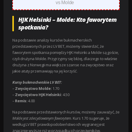
vs Molde
HJK Helsinki – Molde: Kto faworytem
spotkania?
Na podstawie analizy kursów bukmacherskich
przedstawionych przez LV BET, możemy stwierdzić, że
faworytem spotkania pomiędzy HJK Helsinki a Molde są goście,
czyli drużyna Molde. Przyjrzyjmy się bliżej, dlaczego to właśnie
drużyna z Norwegii ma większe szanse na zwycięstwo oraz
jakie atuty przemawiają na jej korzyść.
Kursy bukmacherskie LV BET:
–
Zwycięstwo Molde:
1.70
–
Zwycięstwo HJK Helsinki:
4.50
–
Remis:
4.00
Na podstawie przedstawionych kursów, możemy zauważyć, że
Molde jest zdecydowanym faworytem
. Kurs 1.70 sugeruje, że
według LV BET prawdopodobieństwo ich wygranej jest
znacznie wyższe niż w przypadku ich przeciwników.