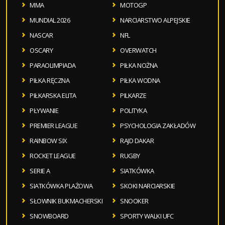
MMA
MOTOGP
MUNDIAL 2026
NARCIARSTWO ALPEJSKIE
NASCAR
NFL
OSCARY
OVERWATCH
PARAOLIMPIADA
PIŁKA NOŻNA
PIŁKA RĘCZNA
PIŁKA WODNA
PIŁKARSKA ELITA
PILKARZE
PŁYWANIE
POLITYKA
PREMIER LEAGUE
PSYCHOLOGIA ZAKŁADÓW
RAINBOW SIX
RAJD DAKAR
ROCKET LEAGUE
RUGBY
SERIE A
SIATKÓWKA
SIATKÓWKA PLAŻOWA
SKOKI NARCIARSKIE
SŁOWNIK BUKMACHERSKI
SNOOKER
SNOWBOARD
SPORTY WALKI UFC