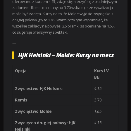
oferowane z kursem 4.15, zdaje się mierzyć się z trudniejszym
zadaniem. Remis oceniany na 3.70 wskazuje, że rywalizacja
może być zacięta. Kursy na to, że Molde wyjdzie zwycięsko z
drugiej połowy gry to 1.95. Warto przy tym wspomnieć, że
wszelkie zakłady na powyżej 2.5 bramki są oceniane na 1.65,
co sugeruje ofensywny spektakl.
—
HJK Helsinki – Molde: Kursy na mecz
Opcja
Kurs LV
BET
Zwycięstwo HJK Helsinki
4.15
Remis
3.70
Zwycięstwo Molde
1.65
Zwycięzca drugiej połowy: HJK
4.33
Helsinki