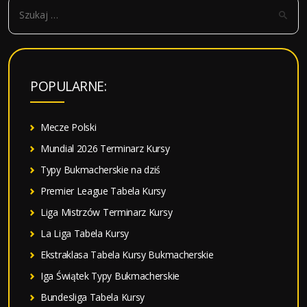
S
z
u
k
a
POPULARNE:
j
:
Mecze Polski
Mundial 2026 Terminarz Kursy
Typy Bukmacherskie na dziś
Premier League Tabela Kursy
Liga Mistrzów Terminarz Kursy
La Liga Tabela Kursy
Ekstraklasa Tabela Kursy Bukmacherskie
Iga Świątek Typy Bukmacherskie
Bundesliga Tabela Kursy