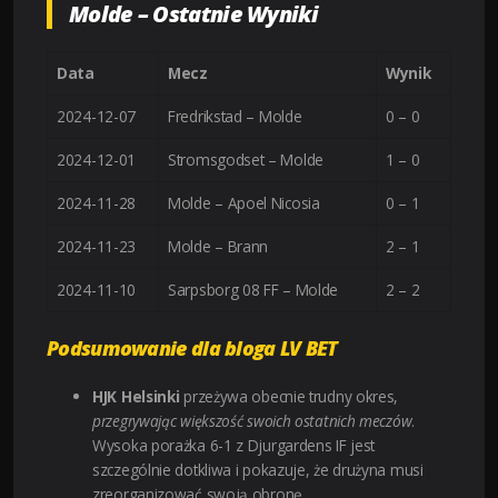
Molde – Ostatnie Wyniki
Data
Mecz
Wynik
2024-12-07
Fredrikstad – Molde
0 – 0
2024-12-01
Stromsgodset – Molde
1 – 0
2024-11-28
Molde – Apoel Nicosia
0 – 1
2024-11-23
Molde – Brann
2 – 1
2024-11-10
Sarpsborg 08 FF – Molde
2 – 2
Podsumowanie dla bloga LV BET
HJK Helsinki
przeżywa obecnie trudny okres,
przegrywając większość swoich ostatnich meczów
.
Wysoka porażka 6-1 z Djurgardens IF jest
szczególnie dotkliwa i pokazuje, że drużyna musi
zreorganizować swoją obronę
.