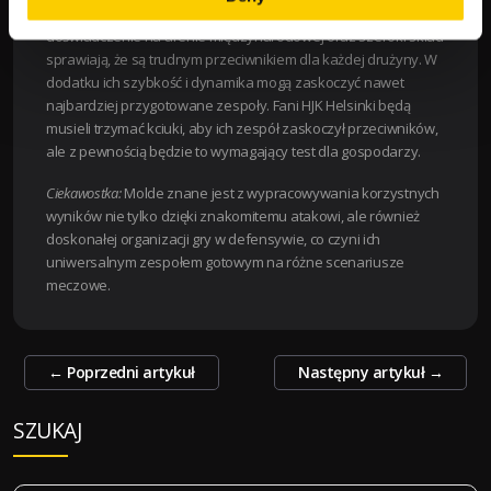
spotkania według LV BET. Ich silna forma wyjazdowa,
doświadczenie na arenie międzynarodowej oraz szeroki skład
sprawiają, że są trudnym przeciwnikiem dla każdej drużyny. W
dodatku ich szybkość i dynamika mogą zaskoczyć nawet
najbardziej przygotowane zespoły. Fani HJK Helsinki będą
musieli trzymać kciuki, aby ich zespół zaskoczył przeciwników,
ale z pewnością będzie to wymagający test dla gospodarzy.
Ciekawostka:
Molde znane jest z wypracowywania korzystnych
wyników nie tylko dzięki znakomitemu atakowi, ale również
doskonałej organizacji gry w defensywie, co czyni ich
uniwersalnym zespołem gotowym na różne scenariusze
meczowe.
Zobacz
←
Poprzedni artykuł
Następny artykuł
→
wpisy
SZUKAJ