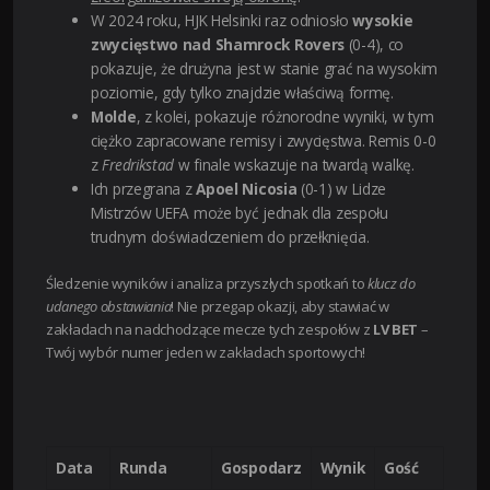
W 2024 roku, HJK Helsinki raz odniosło
wysokie
zwycięstwo nad Shamrock Rovers
(0-4), co
pokazuje, że drużyna jest w stanie grać na wysokim
poziomie, gdy tylko znajdzie właściwą formę.
Molde
, z kolei, pokazuje różnorodne wyniki, w tym
ciężko zapracowane remisy i zwycięstwa. Remis 0-0
z
Fredrikstad
w finale wskazuje na twardą walkę.
Ich przegrana z
Apoel Nicosia
(0-1) w Lidze
Mistrzów UEFA może być jednak dla zespołu
trudnym doświadczeniem do przełknięcia.
Śledzenie wyników i analiza przyszłych spotkań to
klucz do
udanego obstawiania
! Nie przegap okazji, aby stawiać w
zakładach na nadchodzące mecze tych zespołów z
LV BET
–
Twój wybór numer jeden w zakładach sportowych!
Data
Runda
Gospodarz
Wynik
Gość