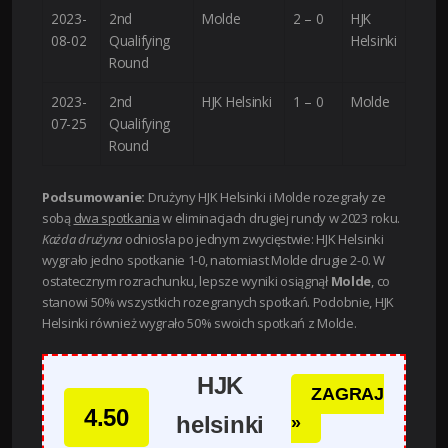
2023-
2nd
Molde
2 – 0
HJK
08-02
Qualifying
Helsinki
Round
2023-
2nd
HJK Helsinki
1 – 0
Molde
07-25
Qualifying
Round
Podsumowanie:
Drużyny HJK Helsinki i Molde rozegrały ze
sobą
dwa spotkania
w eliminacjach drugiej rundy w 2023 roku.
Każda drużyna
odniosła po jednym zwycięstwie: HJK Helsinki
wygrało jedno spotkanie 1-0, natomiast Molde drugie 2-0. W
ostatecznym rozrachunku, lepsze wyniki osiągnął
Molde
, co
stanowi 50% wszystkich rozegranych spotkań. Podobnie, HJK
Helsinki również wygrało 50% swoich spotkań z Molde.
HJK
ZAGRAJ
4.50
helsinki
»