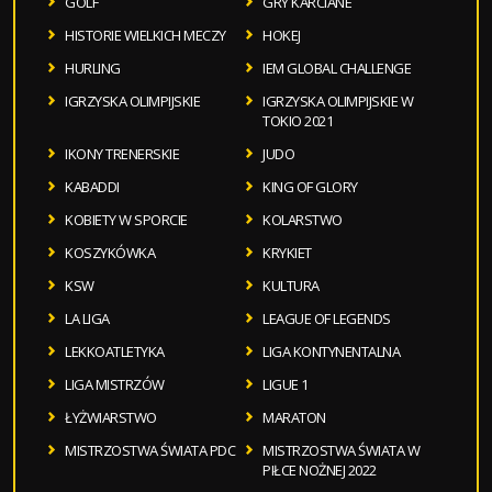
GOLF
GRY KARCIANE
HISTORIE WIELKICH MECZY
HOKEJ
HURLING
IEM GLOBAL CHALLENGE
IGRZYSKA OLIMPIJSKIE
IGRZYSKA OLIMPIJSKIE W
TOKIO 2021
IKONY TRENERSKIE
JUDO
KABADDI
KING OF GLORY
KOBIETY W SPORCIE
KOLARSTWO
KOSZYKÓWKA
KRYKIET
KSW
KULTURA
LA LIGA
LEAGUE OF LEGENDS
LEKKOATLETYKA
LIGA KONTYNENTALNA
LIGA MISTRZÓW
LIGUE 1
ŁYŻWIARSTWO
MARATON
MISTRZOSTWA ŚWIATA PDC
MISTRZOSTWA ŚWIATA W
PIŁCE NOŻNEJ 2022