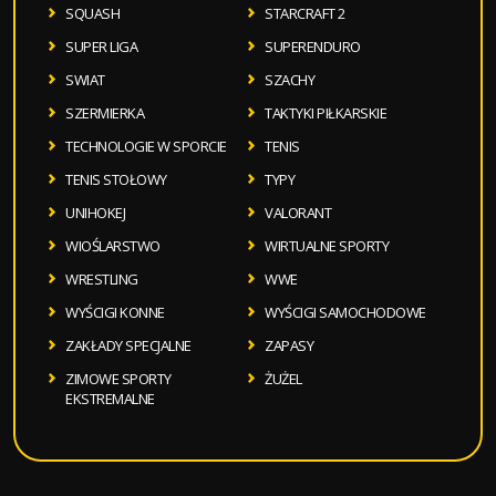
SQUASH
STARCRAFT 2
SUPER LIGA
SUPERENDURO
SWIAT
SZACHY
SZERMIERKA
TAKTYKI PIŁKARSKIE
TECHNOLOGIE W SPORCIE
TENIS
TENIS STOŁOWY
TYPY
UNIHOKEJ
VALORANT
WIOŚLARSTWO
WIRTUALNE SPORTY
WRESTLING
WWE
WYŚCIGI KONNE
WYŚCIGI SAMOCHODOWE
ZAKŁADY SPECJALNE
ZAPASY
ZIMOWE SPORTY
ŻUŻEL
EKSTREMALNE