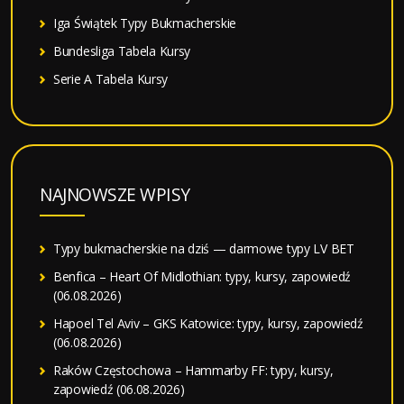
Iga Świątek Typy Bukmacherskie
Bundesliga Tabela Kursy
Serie A Tabela Kursy
NAJNOWSZE WPISY
Typy bukmacherskie na dziś — darmowe typy LV BET
Benfica – Heart Of Midlothian: typy, kursy, zapowiedź
(06.08.2026)
Hapoel Tel Aviv – GKS Katowice: typy, kursy, zapowiedź
(06.08.2026)
Raków Częstochowa – Hammarby FF: typy, kursy,
zapowiedź (06.08.2026)