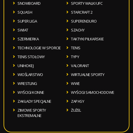
SNOWBOARD
SPORTY WALKI UFC
SQUASH
STARCRAFT 2
SUPER LIGA
SUPERENDURO
SWIAT
SZACHY
SZERMIERKA
TAKTYKI PIŁKARSKIE
TECHNOLOGIE W SPORCIE
TENIS
TENIS STOŁOWY
TYPY
UNIHOKEJ
VALORANT
WIOŚLARSTWO
WIRTUALNE SPORTY
WRESTLING
WWE
WYŚCIGI KONNE
WYŚCIGI SAMOCHODOWE
ZAKŁADY SPECJALNE
ZAPASY
ZIMOWE SPORTY
ŻUŻEL
EKSTREMALNE