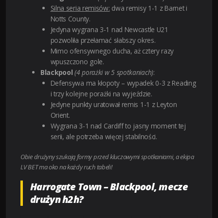
Silna seria remisów:
dwa remisy 1-1 z Barnet i
Notts County.
Jedyna wygrana 3-1 nad Newcastle U21
pozwoliła przełamać słabszy okres.
Mimo ofensywnego ducha, aż cztery razy
wpuszczono gole.
Blackpool
(4 porażki w 5 spotkaniach)
:
Defensywa ma kłopoty – wypadek 0-3 z Reading
i trzy kolejne porażki na wyjeździe.
Jedyne punkty uratował remis 1-1 z Leyton
Orient.
Wygrana 3-1 nad Cardiff to jasny moment tej
serii, ale potrzeba więcej stabilności.
Obie drużyny szukają formy przed kluczowymi spotkaniami, a ekipa
LV BET ma oko na każdy ruch tabeli!
Harrogate Town – Blackpool, mecze
drużyn h2h?