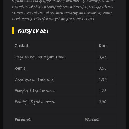
szybką kombinacyjną grę. Trenerzy obu ekip zapowiadają odważne
roszady w składzie, co tylko podgrzewa atmosferę czekających nas
90 minut. Niezależnie od rezultatu, możemy spodziewać się sporej
dawki emocji i kilku efektownych akcji przy linii bocznej.
Kursy LV BET
Zakład
Kurs
Zwycięstwo Harrogate Town
3,45
Remis
3,50
Zwycięstwo Blackpool
1,94
Powyżej 1,5 goli w meczu
1,22
Poniżej 1,5 goli w meczu
3,90
Parametr
Wartość