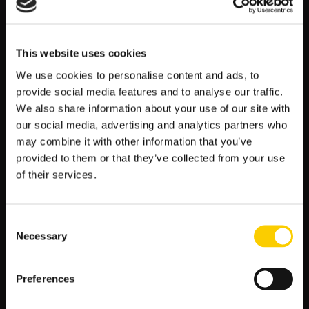
3. Kluczowe atuty Górnika Zabrze
Solidna defensywa:
Najmniej straconych bramek
This website uses cookies
na własnym boisku w lidze.
Skuteczny pressing:
Wysoki procent przechwytów
We use cookies to personalise content and ads, to
i błyskawiczne przejście do kontrataku.
provide social media features and to analyse our traffic.
Forma czołowych strzelców:
Dwóch zawodników
We also share information about your use of our site with
Górnika w czołówce klasyfikacji strzelców
our social media, advertising and analytics partners who
Ekstraklasy.
may combine it with other information that you’ve
Taktyczna elastyczność:
Trener często zmienia
provided to them or that they’ve collected from your use
ustawienie i potrafi zaskoczyć rywala formacją 3–5–
of their services.
2.
4. Mankamenty i zagrożenia
Consent
Brak kontuzjowanych: obie ekipy mają względnie
Necessary
Selection
czysty paszport od urazów, lecz Lechia może mieć
problem z głębokością kadry.
Potencjalna słaba dyspozycja Lechii w ataku: goście
Preferences
długo czekają na bramki, a presja Górnika może ich
całkowicie zablokować.