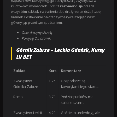
napastników, którzy mogą przechylić szalę zwycięstwa w
kluczowych momentach.
LV BET rekomenduje
przede
wszystkim zakłady na trafienia obu drużyn oraz dużą liczbę
bramek. Postawienie na ofensywną rywalizację to nasz
główny typ przed tym spotkaniem.
Obie drużyny strzelą
Powyżej 2,5 bramki
Górnik Zabrze – Lechia Gdańsk, Kursy
LV BET
Zakład
Kurs
Komentarz
Zwycięstwo
1,76
Gospodarze są
Górnika Zabrze
faworytami tego starcia.
Remis
3,70
Podział punktów ma
solidne szanse.
Zwycięstwo Lechii
4,20
Goście to underdogi, ale