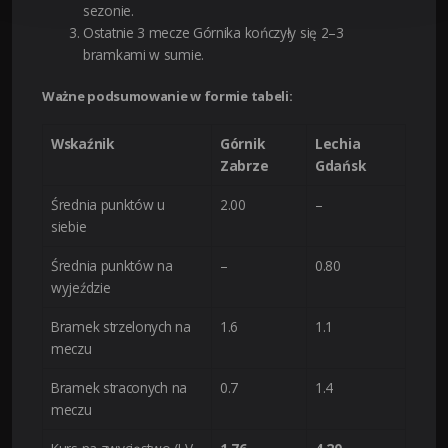
sezonie.
Ostatnie 3 mecze Górnika kończyły się 2–3
bramkami w sumie.
Ważne podsumowanie w formie tabeli:
Wskaźnik
Górnik
Lechia
Zabrze
Gdańsk
Średnia punktów u
2.00
–
siebie
Średnia punktów na
–
0.80
wyjeździe
Bramek strzelonych na
1.6
1.1
meczu
Bramek straconych na
0.7
1.4
meczu