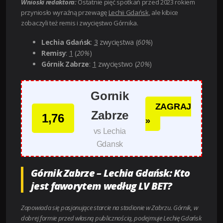
Wnioski redaktora:
Ostatnie pięć spotkań przed 2023 rokiem
przyniosło wyraźną przewagę
Lechii Gdańsk
, ale kibice
zobaczyli też remis i zwycięstwo Górnika.
Lechia Gdańsk
:
3
zwycięstwa (
60%
)
Remisy
:
1
(
20%
)
Górnik Zabrze
:
1
zwycięstwo (
20%
)
Gornik
ZAGRAJ
Zabrze
1,76
»
vs Lechia
Gdansk
Górnik Zabrze – Lechia Gdańsk: Kto
jest faworytem według LV BET?
Zapowiada się pasjonujące starcie na stadionie w Zabrzu. Górnik, w
dobrej formie przed własną publicznością, podejmuje Lechię Gdańsk