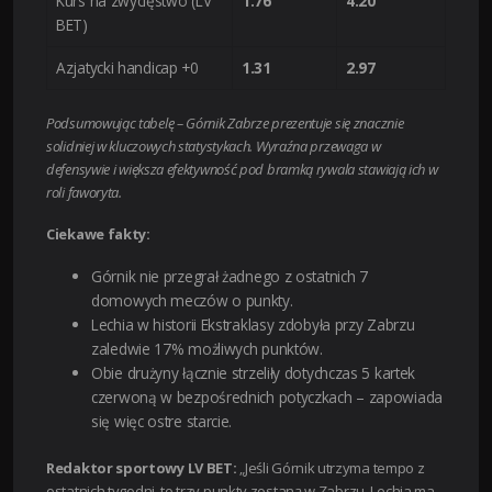
Kurs na zwycięstwo (LV
1.76
4.20
BET)
Azjatycki handicap +0
1.31
2.97
Podsumowując tabelę – Górnik Zabrze prezentuje się znacznie
solidniej w kluczowych statystykach. Wyraźna przewaga w
defensywie i większa efektywność pod bramką rywala stawiają ich w
roli faworyta.
Ciekawe fakty:
Górnik nie przegrał żadnego z ostatnich 7
domowych meczów o punkty.
Lechia w historii Ekstraklasy zdobyła przy Zabrzu
zaledwie 17% możliwych punktów.
Obie drużyny łącznie strzeliły dotychczas 5 kartek
czerwoną w bezpośrednich potyczkach – zapowiada
się więc ostre starcie.
Redaktor sportowy LV BET:
„Jeśli Górnik utrzyma tempo z
ostatnich tygodni, to trzy punkty zostaną w Zabrzu. Lechia ma