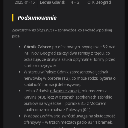
2025-01-15
Lechia Gdańsk
4 – 2
OFK Beograd
Podsumowanie
Zapraszamy na blog LV BET
– sprawdźcie, co słychać w polskiej
piłce!
Górnik Zabrze
po efektownym zwycięstwie 5:2 nad
IMT Novi Beograd zaliczył dwa remisy z rzędu, co
pokazuje, że drużyna szuka optymalnej formy przed
startem rozgrywek.
W starciu w Paksie Górnik zaprezentował jednak
nerwówkę w obronie (1:2), co może rodzić pytania o
stabilność formacji defensywnej.
Lechia Gdańsk
odważnie zaczęła
rok meczem z
Karviną (4:3), lecz w ostatnich spotkaniach zabrakło
punków na wyjeździe – porażka 3:5 z Motorem
Lublin oraz minimalna z Polessyą (0:1).
W obozie Lechii
warto zwrócić uwagę na skuteczność
ofensywy – w trzech meczach padło aż 11 bramek,