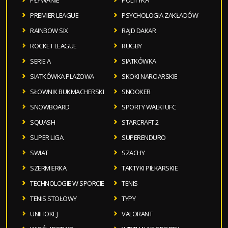
PŁYWANIE
POLITYKA
PREMIER LEAGUE
PSYCHOLOGIA ZAKŁADÓW
RAINBOW SIX
RAJD DAKAR
ROCKET LEAGUE
RUGBY
SERIE A
SIATKÓWKA
SIATKÓWKA PLAŻOWA
SKOKI NARCIARSKIE
SŁOWNIK BUKMACHERSKI
SNOOKER
SNOWBOARD
SPORTY WALKI UFC
SQUASH
STARCRAFT 2
SUPER LIGA
SUPERENDURO
SWIAT
SZACHY
SZERMIERKA
TAKTYKI PIŁKARSKIE
TECHNOLOGIE W SPORCIE
TENIS
TENIS STOŁOWY
TYPY
UNIHOKEJ
VALORANT