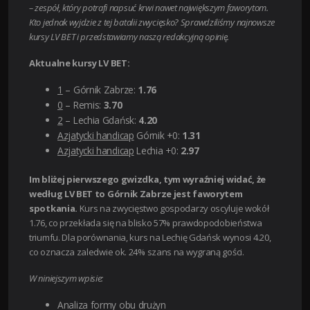
– zespół, który potrafi napsuć krwi nawet największym faworytom.
Kto jednak wyjdzie z tej batalii zwycięsko? Sprawdziliśmy najnowsze
kursy LV BET i przedstawiamy naszą redakcyjną opinię.
Aktualne kursy LV BET:
1
– Górnik Zabrze:
1.76
0
– Remis:
3.70
2
– Lechia Gdańsk:
4.20
Azjatycki handicap
Górnik +0:
1.31
Azjatycki handicap
Lechia +0:
2.97
Im bliżej pierwszego gwizdka, tym wyraźniej widać, że
według LV BET to Górnik Zabrze jest faworytem
spotkania.
Kurs na zwycięstwo gospodarzy oscyluje wokół
1.76, co przekłada się na blisko 57% prawdopodobieństwa
triumfu. Dla porównania, kurs na Lechię Gdańsk wynosi 4.20,
co oznacza zaledwie ok. 24% szans na wygraną gości.
W niniejszym wpisie:
Analiza formy obu drużyn