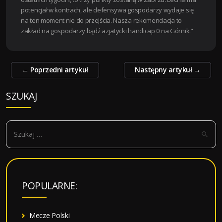
potencjał w kontrach, ale defensywa gospodarzy wydaje się
na ten moment nie do przejścia. Nasza rekomendacja to
zakład na gospodarzy bądź azjatycki handicap 0 na Górnik.”
Zobacz
←
Poprzedni artykuł
Następny artykuł
→
wpisy
SZUKAJ
S
z
u
k
a
POPULARNE:
j
:
Mecze Polski