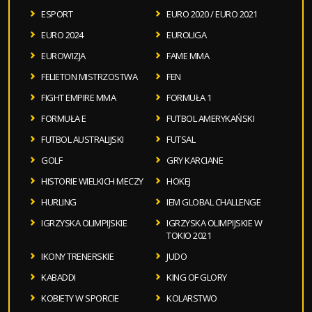
ESPORT
EURO 2020 / EURO 2021
EURO 2024
EUROLIGA
EUROWIZJA
FAME MMA
FELIETON MISTRZOSTWA
FEN
FIGHT EMPIRE MMA
FORMUŁA 1
FORMUŁA E
FUTBOL AMERYKAŃSKI
FUTBOL AUSTRALIJSKI
FUTSAL
GOLF
GRY KARCIANE
HISTORIE WIELKICH MECZY
HOKEJ
HURLING
IEM GLOBAL CHALLENGE
IGRZYSKA OLIMPIJSKIE
IGRZYSKA OLIMPIJSKIE W
TOKIO 2021
IKONY TRENERSKIE
JUDO
KABADDI
KING OF GLORY
KOBIETY W SPORCIE
KOLARSTWO