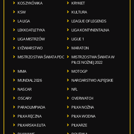
KOSZYKÓWKA
KRYKIET
KSW
KULTURA
LA LIGA
LEAGUE OF LEGENDS
LEKKOATLETYKA
LIGA KONTYNENTALNA
LIGA MISTRZÓW
LIGUE 1
ŁYŻWIARSTWO
MARATON
MISTRZOSTWA ŚWIATA PDC
MISTRZOSTWA ŚWIATA W
PIŁCE NOŻNEJ 2022
MMA
MOTOGP
MUNDIAL 2026
NARCIARSTWO ALPEJSKIE
NASCAR
NFL
OSCARY
OVERWATCH
PARAOLIMPIADA
PIŁKA NOŻNA
PIŁKA RĘCZNA
PIŁKA WODNA
PIŁKARSKA ELITA
PILKARZE