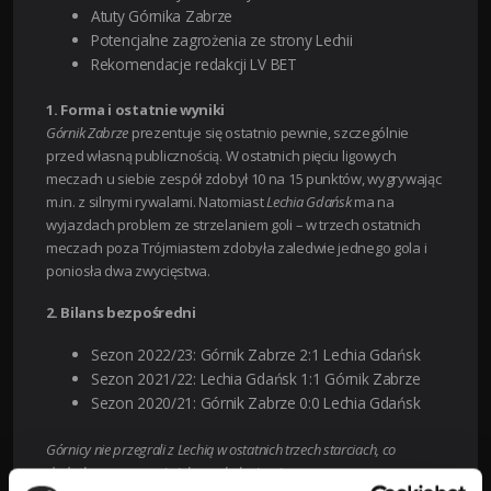
Atuty Górnika Zabrze
Potencjalne zagrożenia ze strony Lechii
Rekomendacje redakcji LV BET
1. Forma i ostatnie wyniki
Górnik Zabrze
prezentuje się ostatnio pewnie, szczególnie
przed własną publicznością. W ostatnich pięciu ligowych
meczach u siebie zespół zdobył 10 na 15 punktów, wygrywając
m.in. z silnymi rywalami. Natomiast
Lechia Gdańsk
ma na
wyjazdach problem ze strzelaniem goli – w trzech ostatnich
meczach poza Trójmiastem zdobyła zaledwie jednego gola i
poniosła dwa zwycięstwa.
2. Bilans bezpośredni
Sezon 2022/23: Górnik Zabrze 2:1 Lechia Gdańsk
Sezon 2021/22: Lechia Gdańsk 1:1 Górnik Zabrze
Sezon 2020/21: Górnik Zabrze 0:0 Lechia Gdańsk
Górnicy nie przegrali z Lechią w ostatnich trzech starciach, co
dodatkowo wzmacnia ich psychologicznie.