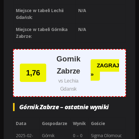
Miejsce w tabeli Lechii
N/A
Gdańsk:
Miejsce w tabeli Górnika
N/A
Zabrze:
Gornik
ZAGRAJ
Zabrze
1,76
»
vs Lechia
Gdansk
Górnik Zabrze – ostatnie wyniki
Data
Gospodarze
Wynik
Goście
2025-02-
Górnik
0 – 0
Sigma Olomouc