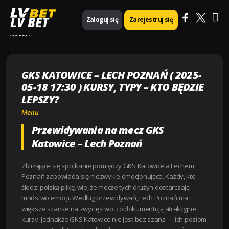
Ma
Strona główna
Menu
LV BET
Zaloguj się
Zarejestruj się
GKS Katowice – Lech Poznań ( 2025-05-18 17:30 ) Kursy, Typy – Kto będzie
lepszy?
Me
GKS KATOWICE – LECH POZNAŃ ( 2025-
05-18 17:30 ) KURSY, TYPY – KTO BĘDZIE
LEPSZY?
Menu
Przewidywania na mecz GKS
Katowice – Lech Poznań
Zbliżające się spotkanie pomiędzy GKS Katowice a Lechem
Poznań zapowiada się niezwykle emocjonująco. Każdy, kto
śledzi polską piłkę, wie, że mecze tych drużyn dostarczają
mnóstwo emocji. Według przewidywań, Lech Poznań ma
większe szanse na zwycięstwo, co dokumentują atrakcyjne
kursy. Jednakże GKS Katowice nie jest bez szans — ich poziom