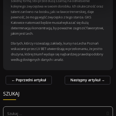
solidną formą stoi przed dużą szansą na odniesienie
kolejnego zwycięstwa w swoim dorobku. Ich skuteczność oraz
talent zarówno na boisku, jak i w ławce trenerskiej, daje
pewność, że mogą wyjść zwycięsko z tego starcia. GKS
Katowice natomiast będzie musiał wykazać się dużą
determinacją i koncentracją, by poważnie zagrozić faworytowi,
jakim jest Lech.
Dla tych, którzy rozważają zakłady, kursy na Lecha Poznań
wskazane przez LV BET utwierdzają w przekonaniu, że jest to
drużyna, której triumf wydaje się najbardziej prawdopodobny
według dostępnych danych i analiz.
Zobacz
←
Poprzedni artykuł
Następny artykuł
→
wpisy
SZUKAJ
S