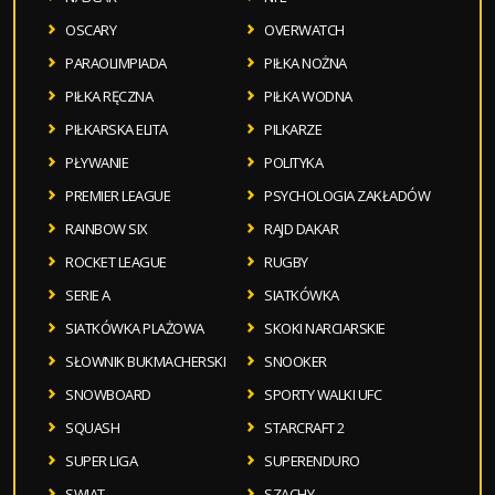
OSCARY
OVERWATCH
PARAOLIMPIADA
PIŁKA NOŻNA
PIŁKA RĘCZNA
PIŁKA WODNA
PIŁKARSKA ELITA
PILKARZE
PŁYWANIE
POLITYKA
PREMIER LEAGUE
PSYCHOLOGIA ZAKŁADÓW
RAINBOW SIX
RAJD DAKAR
ROCKET LEAGUE
RUGBY
SERIE A
SIATKÓWKA
SIATKÓWKA PLAŻOWA
SKOKI NARCIARSKIE
SŁOWNIK BUKMACHERSKI
SNOOKER
SNOWBOARD
SPORTY WALKI UFC
SQUASH
STARCRAFT 2
SUPER LIGA
SUPERENDURO
SWIAT
SZACHY