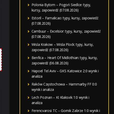
Polonia Bytom – Pogoń Siedlce: typy,
kursy, zapowiedź (07.08.2026)
Estoril – Famalicao: typy, kursy, zapowiedź
(07.08.2026)
Cambuur – Excelsior: typy, kursy, zapowiedź
(07.08.2026)
Wisla Krakow – Wisla Plock: typy, kursy,
zapowiedź (07.08.2026)
Benfica – Heart Of Midlothian: typy, kursy,
zapowiedź (06.08.2026)
Hapoel Tel Aviv – GKS Katowice 2:0 wynik i
analiza
Raków Częstochowa – Hammarby FF 0:0
wynik i analiza
Lech Poznan – KI Klaksvik 1:0 wynik i
analiza
Ferencvarosi TC – Gornik Zabrze 1:0 wynik i