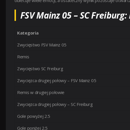
obiecuje wiele emocji, a ostateczny wynik pozostaje otwartą
FSV Mainz 05 – SC Freiburg:
Kategoria
Zwycięstwo FSV Mainz 05
Remis
Zwycięstwo SC Freiburg
Zwycięzca drugiej połowy – FSV Mainz 05
Remis w drugiej połowie
Zwycięzca drugiej połowy – SC Freiburg
Gole powyżej 2.5
Gole poniżej 2.5