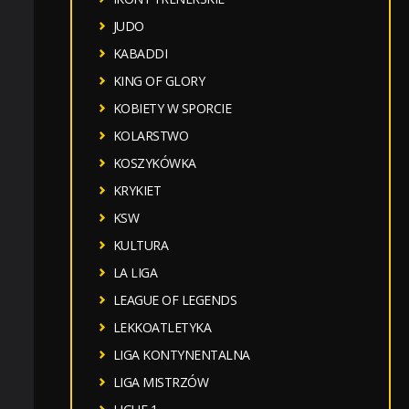
JUDO
KABADDI
KING OF GLORY
KOBIETY W SPORCIE
KOLARSTWO
KOSZYKÓWKA
KRYKIET
KSW
KULTURA
LA LIGA
LEAGUE OF LEGENDS
LEKKOATLETYKA
LIGA KONTYNENTALNA
LIGA MISTRZÓW