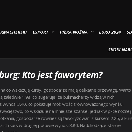
, Typy – Kto będzie lepszy?
UKMACHERSKI
ESPORT
PIŁKA NOŻNA
EURO 2024
SI
 (2025-03-15 16:30) KURSY, TYPY
SKOKI NARC
burg: Kto jest faworytem?
 na co wskazują kursy, gospodarze mają delikatne przewagę. Warto
 zaledwie 1.98, co sugeruje, że bukmacherzy widzą w nich
mis wynosi 3.40, co pokazuje możliwość zrównoważonego wyniku.
 zwycięstwo, co wskazuje na mniejsze szanse, jednak w piłce nożnej
potkania, gospodarze również są faworyzowani z kursem 2.25, a kur
 a ich kurs w drugiej połowie wynosi 3.80. Nadchodzące starcie