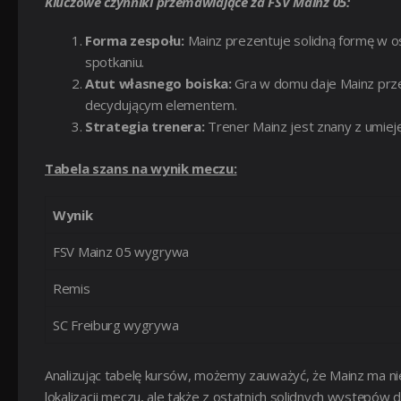
Kluczowe czynniki przemawiające za FSV Mainz 05:
Forma zespołu:
Mainz prezentuje solidną formę w o
spotkaniu.
Atut własnego boiska:
Gra w domu daje Mainz prze
decydującym elementem.
Strategia trenera:
Trener Mainz jest znany z umieję
Tabela szans na wynik meczu:
Wynik
FSV Mainz 05 wygrywa
Remis
SC Freiburg wygrywa
Analizując tabelę kursów, możemy zauważyć, że Mainz ma nie
lokalizacji meczu, ale także z ostatnich solidnych występów