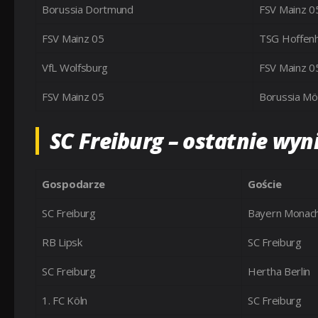
Borussia Dortmund
FSV Mainz 0
FSV Mainz 05
TSG Hoffen
VfL Wolfsburg
FSV Mainz 0
FSV Mainz 05
Borussia Mö
SC Freiburg – ostatnie wyn
Gospodarze
Goście
SC Freiburg
Bayern Monac
RB Lipsk
SC Freiburg
SC Freiburg
Hertha Berlin
1. FC Köln
SC Freiburg