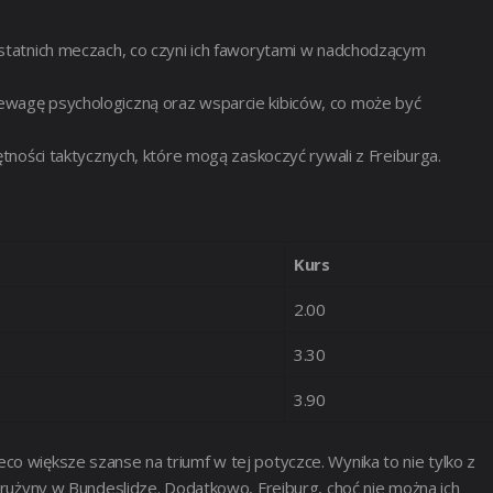
statnich meczach, co czyni ich faworytami w nadchodzącym
wagę psychologiczną oraz wsparcie kibiców, co może być
tności taktycznych, które mogą zaskoczyć rywali z Freiburga.
Kurs
2.00
3.30
3.90
co większe szanse na triumf w tej potyczce. Wynika to nie tylko z
 drużyny w Bundeslidze. Dodatkowo, Freiburg, choć nie można ich