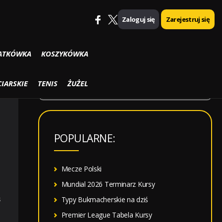
Zaloguj się
Zarejestruj się
SZUKAJ
ATKÓWKA
KOSZYKÓWKA
S
IARSKIE
TENIS
ŻUŻEL
z
u
k
POPULARNE:
a
j
:
Mecze Polski
Mundial 2026 Terminarz Kursy
s
Typy Bukmacherskie na dziś
Premier League Tabela Kursy