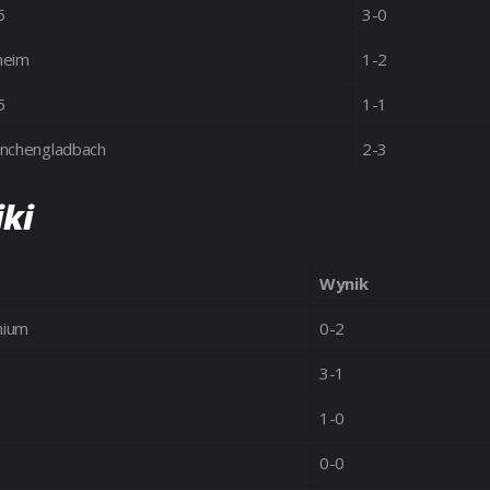
5
3-0
heim
1-2
5
1-1
nchengladbach
2-3
iki
Wynik
hium
0-2
3-1
1-0
0-0