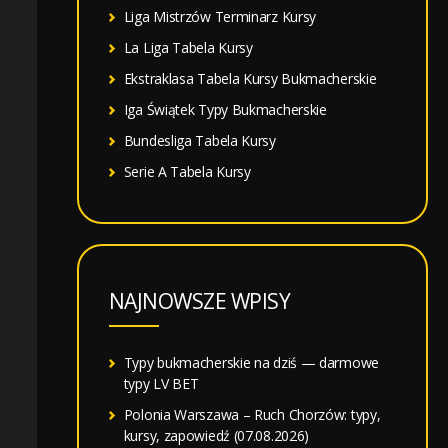
Liga Mistrzów Terminarz Kursy
La Liga Tabela Kursy
Ekstraklasa Tabela Kursy Bukmacherskie
Iga Świątek Typy Bukmacherskie
Bundesliga Tabela Kursy
Serie A Tabela Kursy
NAJNOWSZE WPISY
Typy bukmacherskie na dziś — darmowe
typy LV BET
Polonia Warszawa – Ruch Chorzów: typy,
kursy, zapowiedź (07.08.2026)