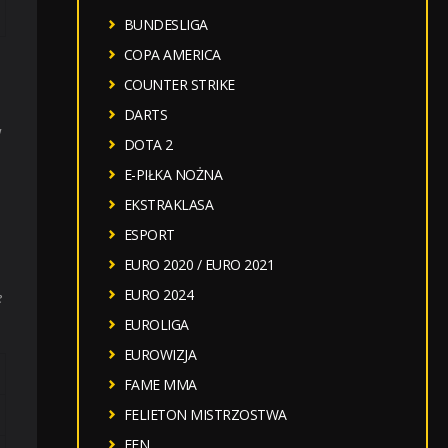
BUNDESLIGA
COPA AMERICA
COUNTER STRIKE
DARTS
w
DOTA 2
E-PIŁKA NOŻNA
EKSTRAKLASA
ESPORT
EURO 2020 / EURO 2021
EURO 2024
e
EUROLIGA
EUROWIZJA
FAME MMA
FELIETON MISTRZOSTWA
FEN