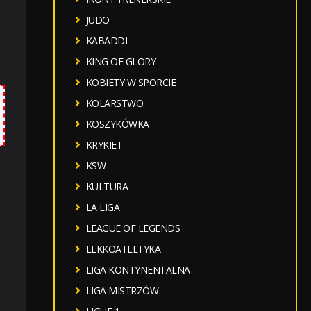
JUDO
KABADDI
KING OF GLORY
KOBIETY W SPORCIE
KOLARSTWO
KOSZYKÓWKA
KRYKIET
KSW
KULTURA
LA LIGA
LEAGUE OF LEGENDS
LEKKOATLETYKA
LIGA KONTYNENTALNA
LIGA MISTRZÓW