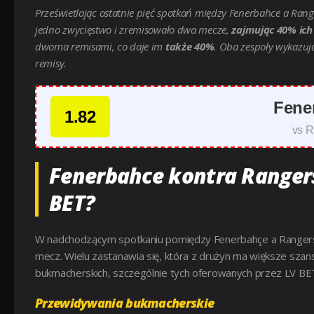
Prześwietlając ostatnie pięć spotkań między Fenerbahce a Rang
jedno zwycięstwo i zremisowało dwa mecze,
zajmując 40% ic
dwoma remisami, co daje im
także 40%
. Oba zespoły wykazuj
remisy.
Fene
1.82
vs R
Fenerbahce kontra Ranger
BET?
W nadchodzącym spotkaniu pomiędzy Fenerbahçe a Rangers,
mecz. Wielu zastanawia się, która z drużyn ma większe sza
bukmacherskich, szczególnie tych oferowanych przez LV BE
Przewidywania bukmacherskie