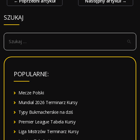
←
Poprzedni artykuł
Następny artykuł
→
wpisy
SZUKAJ
S
z
u
k
a
POPULARNE:
j
:
Mecze Polski
Mundial 2026 Terminarz Kursy
Typy Bukmacherskie na dziś
Premier League Tabela Kursy
Liga Mistrzów Terminarz Kursy