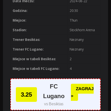
Data meczu:
2024-08-22
Godzina:
20:30
Miejsce:
Thun
Stadion:
Stockhorn Arena
Trener Besiktas:
Nieznany
Trener FC Lugano:
Nieznany
Miejsce w tabeli Besiktas:
2
Miejsce w tabeli FC Lugano:
4
FC
ZAGRAJ
3.25
Lugano
»
vs Besiktas