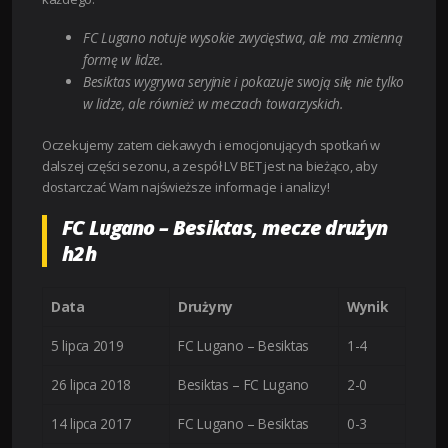
FC Lugano notuje wysokie zwycięstwa, ale ma zmienną
formę w lidze.
Besiktas wygrywa seryjnie i pokazuje swoją siłę nie tylko
w lidze, ale również w meczach towarzyskich.
Oczekujemy zatem ciekawych i emocjonujących spotkań w
dalszej części sezonu, a zespół LV BET jest na bieżąco, aby
dostarczać Wam najświeższe informacje i analizy!
FC Lugano – Besiktas, mecze drużyn
h2h
Data
Drużyny
Wynik
5 lipca 2019
FC Lugano – Besiktas
1-4
26 lipca 2018
Besiktas – FC Lugano
2-0
14 lipca 2017
FC Lugano – Besiktas
0-3