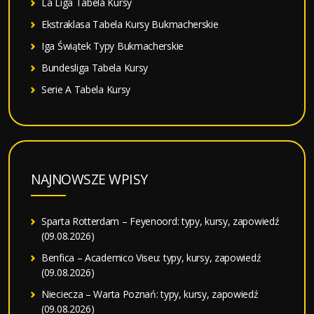
La Liga Tabela Kursy
Ekstraklasa Tabela Kursy Bukmacherskie
Iga Świątek Typy Bukmacherskie
Bundesliga Tabela Kursy
Serie A Tabela Kursy
NAJNOWSZE WPISY
Sparta Rotterdam – Feyenoord: typy, kursy, zapowiedź
(09.08.2026)
Benfica – Academico Viseu: typy, kursy, zapowiedź
(09.08.2026)
Nieciecza – Warta Poznań: typy, kursy, zapowiedź
(09.08.2026)