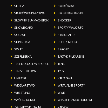
SERIE A
SIATKÓWKA
SIATKÓWKA PLAŻOWA
SKOKI NARCIARSKIE
SŁOWNIK BUKMACHERSKI
SNOOKER
SNOWBOARD
SPORTY WALKI UFC
SQUASH
STARCRAFT 2
SUPER LIGA
SUPERENDURO
SWIAT
SZACHY
SZERMIERKA
TAKTYKI PIŁKARSKIE
TECHNOLOGIE W SPORCIE
TENIS
TENIS STOŁOWY
TYPY
UNIHOKEJ
VALORANT
WIOŚLARSTWO
WIRTUALNE SPORTY
WRESTLING
WWE
WYŚCIGI KONNE
WYŚCIGI SAMOCHODOWE
ZAKŁADY SPECJALNE
ZAPASY