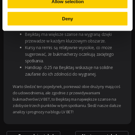
Allow selection
Lugano, mimo swoich wysiłków, ma wyższe kursy, co wskazuje
na mniejsze szanse na zwycięstwo.
Deny
Wartościacy w analizie bukmacherskiej:
Beşiktaş ma większe szanse na wygraną dzięki
przewadze w każdym kluczowym obszarze.
Kursy na remis są relatywnie wysokie, co może
sugerować, że bukmacherzy oczekują zaciętego
spotkania.
Handicap -0.25 na Beşiktaş wskazuje na solidne
zaufanie do ich zdolności do wygranej.
Warto śledzić ten pojedynek, ponieważ obie drużyny mają coś
do udowodnienia, ale zgodnie z przewidywaniami
bukmacherów LV BET, to Beşiktaş ma największe szanse na
zdobycie trzech punktów w tym spotkaniu. Śledź nasze dalsze
analizy i prognozy na blogu LV BET!
Zobacz