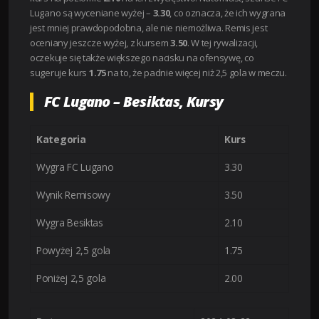
Lugano są wyceniane wyżej –
3.30
, co oznacza, że ich wygrana
jest mniej prawdopodobna, ale nie niemożliwa. Remis jest
oceniany jeszcze wyżej, z kursem
3.50
. W tej rywalizacji,
oczekuje się także większego nacisku na ofensywę, co
sugeruje kurs
1.75
na to, że padnie więcej niż 2,5 gola w meczu.
FC Lugano – Besiktas, Kursy
Kategoria
Kurs
Wygra FC Lugano
3.30
Wynik Remisowy
3.50
Wygra Besiktas
2.10
Powyżej 2,5 gola
1.75
Poniżej 2,5 gola
2.00