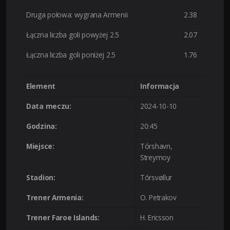
Druga połowa: wygrana Armenii
2.38
Łączna liczba goli powyżej 2.5
2.07
Łączna liczba goli poniżej 2.5
1.76
Element
Informacja
Data meczu:
2024-10-10
Godzina:
20:45
Miejsce:
Tórshavn,
Streymoy
Stadion:
Tórsvøllur
Trener Armenia:
O. Petrakov
Trener Faroe Islands:
H. Ericsson