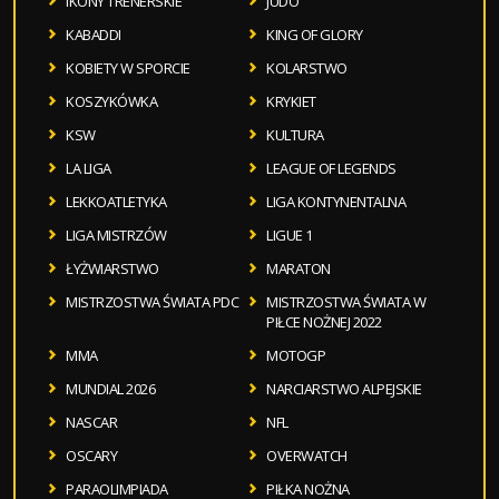
IKONY TRENERSKIE
JUDO
KABADDI
KING OF GLORY
KOBIETY W SPORCIE
KOLARSTWO
KOSZYKÓWKA
KRYKIET
KSW
KULTURA
LA LIGA
LEAGUE OF LEGENDS
LEKKOATLETYKA
LIGA KONTYNENTALNA
LIGA MISTRZÓW
LIGUE 1
ŁYŻWIARSTWO
MARATON
MISTRZOSTWA ŚWIATA PDC
MISTRZOSTWA ŚWIATA W
PIŁCE NOŻNEJ 2022
MMA
MOTOGP
MUNDIAL 2026
NARCIARSTWO ALPEJSKIE
NASCAR
NFL
OSCARY
OVERWATCH
PARAOLIMPIADA
PIŁKA NOŻNA