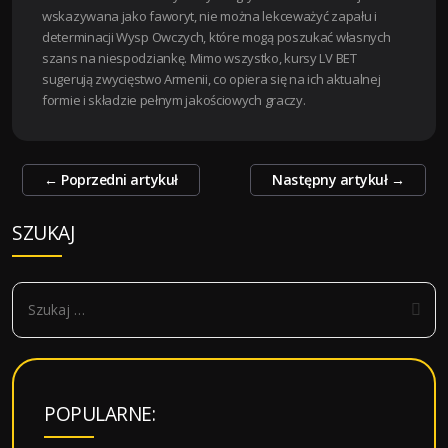
wskazywana jako faworyt, nie można lekceważyć zapału i
determinacji Wysp Owczych, które mogą poszukać własnych
szans na niespodziankę. Mimo wszystko, kursy LV BET
sugerują zwycięstwo Armenii, co opiera się na ich aktualnej
formie i składzie pełnym jakościowych graczy.
Zobacz
←
Poprzedni artykuł
Następny artykuł
→
wpisy
SZUKAJ
S
z
u
k
a
POPULARNE:
j