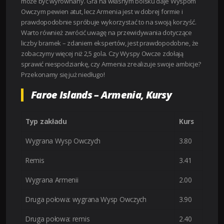
może być wyrównany. Gra na własnym boisku daje Wyspom
Owczym pewien atut, lecz Armenia jest w dobrej formie i
prawdopodobnie spróbuje wykorzystać to na swoją korzyść.
Warto również zwrócić uwagę na przewidywania dotyczące
liczby bramek – zdaniem ekspertów, jest prawdopodobne, że
zobaczymy więcej niż 2,5 gola. Czy Wyspy Owcze zdołają
sprawić niespodziankę, czy Armenia zrealizuje swoje ambicje?
Przekonamy się już niedługo!
Faroe Islands – Armenia, Kursy
Typ zakładu
Kurs
Wygrana Wysp Owczych
3.80
Remis
3.41
Wygrana Armenii
2.00
Druga połowa: wygrana Wysp Owczych
3.90
Druga połowa: remis
2.40