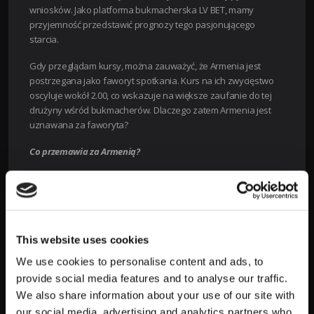
wniosków. Jako platforma bukmacherska LV BET, mamy
przyjemność przedstawić prognozy tego pasjonującego
starcia.
Gdy przeglądam kursy, można zauważyć, że Armenia jest
postrzegana jako faworyt spotkania. Kurs na ich zwycięstwo
oscyluje wokół 2.00, co wskazuje na większe zaufanie do tej
drużyny wśród bukmacherów. Dlaczego zatem Armenia jest
uznawana za faworyta?
Co przemawia za Armenią?
1. Forma zespołu
: Armenia obecnie prezentuje dobry poziom
gry, co przekłada się na pozytywne wyniki w ostatnich
meczach. Ich ofensywa zyskuje na znaczeniu, co potwierdzają
statystyki bramkowe.
This website uses cookies
2. Skład drużyny
: W składzie Armenii znajdują się zawodnicy
We use cookies to personalise content and ads, to
grający w europejskich ligach, co podwyższa ich jakość na tle
rywali. Ich doświadczenie zdobywane na międzynarodowej
provide social media features and to analyse our traffic.
scenie daje im przewagę w ciężkich momentach.
We also share information about your use of our site with
our social media, advertising and analytics partners who