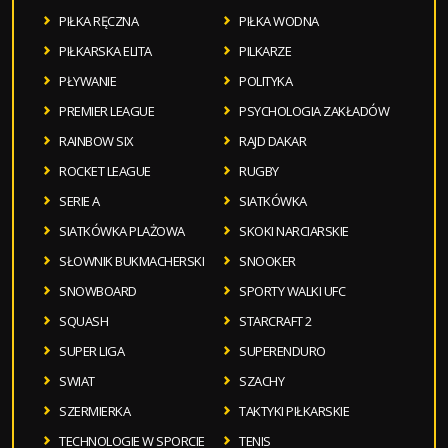
PIŁKA RĘCZNA
PIŁKA WODNA
PIŁKARSKA ELITA
PILKARZE
PŁYWANIE
POLITYKA
PREMIER LEAGUE
PSYCHOLOGIA ZAKŁADÓW
RAINBOW SIX
RAJD DAKAR
ROCKET LEAGUE
RUGBY
SERIE A
SIATKÓWKA
SIATKÓWKA PLAŻOWA
SKOKI NARCIARSKIE
SŁOWNIK BUKMACHERSKI
SNOOKER
SNOWBOARD
SPORTY WALKI UFC
SQUASH
STARCRAFT 2
SUPER LIGA
SUPERENDURO
SWIAT
SZACHY
SZERMIERKA
TAKTYKI PIŁKARSKIE
TECHNOLOGIE W SPORCIE
TENIS