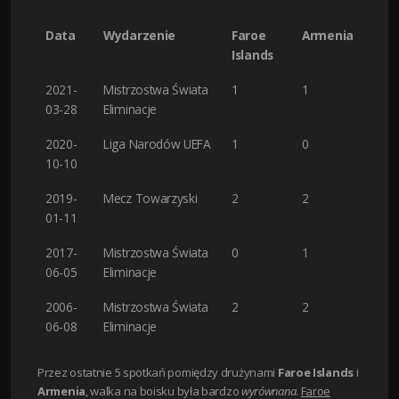
Data
Wydarzenie
Faroe
Armenia
Islands
2021-
Mistrzostwa Świata
1
1
03-28
Eliminacje
2020-
Liga Narodów UEFA
1
0
10-10
2019-
Mecz Towarzyski
2
2
01-11
2017-
Mistrzostwa Świata
0
1
06-05
Eliminacje
2006-
Mistrzostwa Świata
2
2
06-08
Eliminacje
Przez ostatnie 5 spotkań pomiędzy drużynami
Faroe Islands
i
Armenia
, walka na boisku była bardzo
wyrównana
.
Faroe