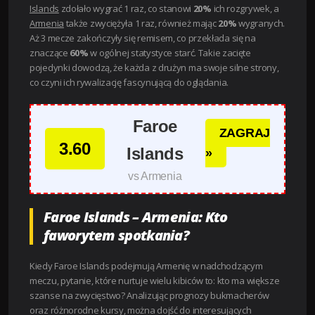
Islands
zdołało wygrać 1 raz, co stanowi
20%
ich rozgrywek, a
Armenia
także zwyciężyła 1 raz, również mając
20%
wygranych.
Aż 3 mecze zakończyły się remisem, co przekłada się na
znaczące
60%
w ogólnej statystyce starć. Takie zacięte
pojedynki dowodzą, że każda z drużyn ma swoje silne strony,
co czyni ich rywalizację fascynującą do oglądania.
Faroe
ZAGRAJ
3.60
Islands
»
vs Armenia
Faroe Islands – Armenia: Kto
faworytem spotkania?
Kiedy Faroe Islands podejmują Armenię w nadchodzącym
meczu, pytanie, które nurtuje wielu kibiców to: kto ma większe
szanse na zwycięstwo? Analizując prognozy bukmacherów
oraz różnorodne kursy, można dojść do interesujących