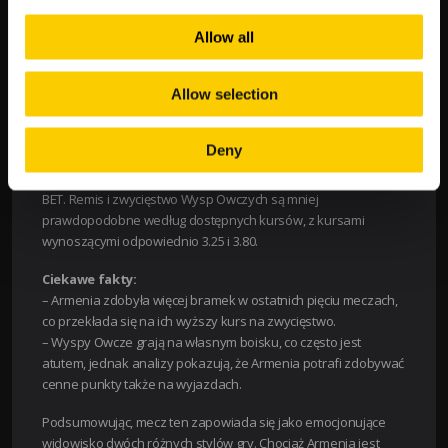
Zwycięstwo Armenii
2.00
Allow all
Remis
3.25
Allow selection
Zwycięstwo Wysp Owczych
3.80
Deny
Interpretacja tabeli
: Jak można zauważyć, kurs na zwycięstwo
Armenii wynosi 2.00, co stawia ich w roli faworyta według LV
BET. Remis i zwycięstwo Wysp Owczych są mniej
prawdopodobne według dostępnych kursów, z kursami
wynoszącymi odpowiednio 3.25 i 3.80.
Ciekawe fakty:
– Armenia zdobyła więcej bramek w ostatnich pięciu meczach,
co przekłada się na ich wyższy kurs na zwycięstwo.
– Wyspy Owcze grają na własnym boisku, co często jest
atutem, jednak analizy pokazują, że Armenia potrafi zdobywać
cenne punkty także na wyjazdach.
Podsumowując, mecz ten zapowiada się jako emocjonujące
widowisko dwóch różnych stylów gry. Chociaż Armenia jest