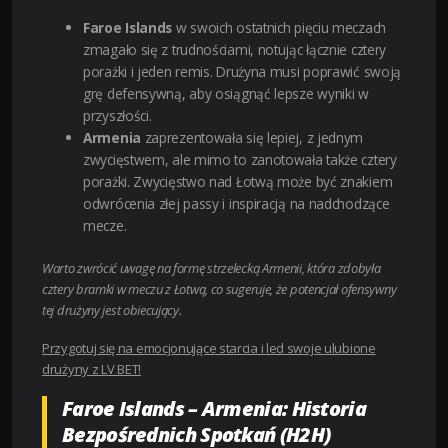
Faroe Islands
w swoich ostatnich pięciu meczach
zmagało się z trudnościami, notując łącznie cztery
porażki i jeden remis. Drużyna musi poprawić swoją
grę defensywną, aby osiągnąć lepsze wyniki w
przyszłości.
Armenia
zaprezentowała się lepiej, z jednym
zwycięstwem, ale mimo to zanotowała także cztery
porażki. Zwycięstwo nad Łotwą może być znakiem
odwrócenia złej passy i inspiracją na nadchodzące
mecze.
Warto zwrócić uwagę na formę strzelecką Armenii, która zdobyła
cztery bramki w meczu z Łotwą, co sugeruje, że potencjał ofensywny
tej drużyny jest obiecujący.
Przygotuj się na emocjonujące starcia i led swoje ulubione
drużyny z LV BET!
Faroe Islands – Armenia: Historia
Bezpośrednich Spotkań (H2H)