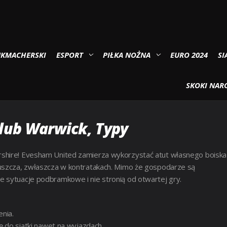
0:45) Kursy, Typy – Kto będzie lepszy?
UKMACHERSKI
ESPORT
PIŁKA NOŻNA
EURO 2024
SI
CLUB WARWICK (2025-09-16
ĘDZIE LEPSZY?
SKOKI NARC
lub Warwick, Typy
hire! Evesham United zamierza wykorzystać atut własnego boiska 
puszcza, zwłaszcza w kontratakach. Mimo że gospodarze są
e sytuacje podbramkowe i nie stronią od otwartej gry.
enia.
ę do siatki nawet na wyjazdach.