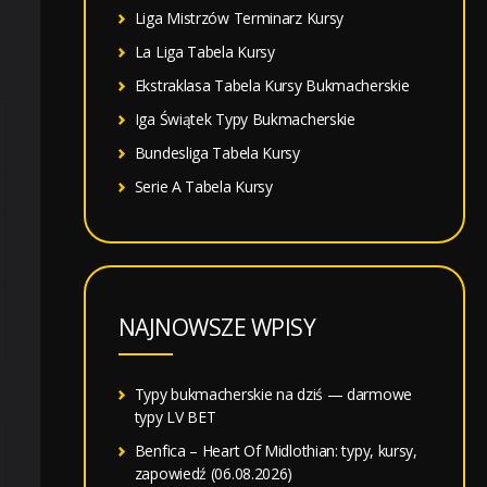
Liga Mistrzów Terminarz Kursy
La Liga Tabela Kursy
Ekstraklasa Tabela Kursy Bukmacherskie
Iga Świątek Typy Bukmacherskie
Bundesliga Tabela Kursy
Serie A Tabela Kursy
NAJNOWSZE WPISY
Typy bukmacherskie na dziś — darmowe
typy LV BET
Benfica – Heart Of Midlothian: typy, kursy,
zapowiedź (06.08.2026)