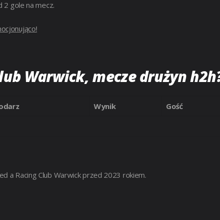
d 2 gole na mecz.
ocjonująco!
Club Warwick, mecze drużyn h2h
odarz
Wynik
Gość
d a Racing Club Warwick przed 2023 rokiem.