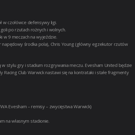
ół w czołówce defensywy ligi.
goli po rzutach rożnych i wolnych.
ki w 9 meczach na wyjeździe.
or napędowy środka pola), Chris Young (główny egzekutor rzutów
 w stylu gry i stadium rozgrywania meczu. Evesham United będzie
 Racing Club Warwick nastawi się na kontrataki i stałe fragmenty
TWA Evesham – remisy – zwycięstwa Warwick)
am na własnym stadionie.