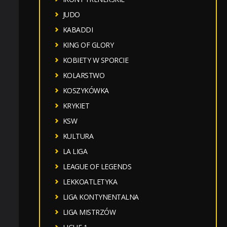
JUDO
KABADDI
KING OF GLORY
KOBIETY W SPORCIE
KOLARSTWO
KOSZYKÓWKA
KRYKIET
KSW
KULTURA
LA LIGA
LEAGUE OF LEGENDS
LEKKOATLETYKA
LIGA KONTYNENTALNA
LIGA MISTRZÓW