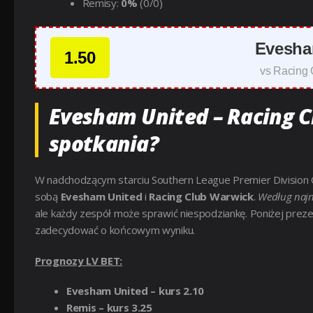
Remisy:
0%
(0/0)
Evesha
1.50
vs Racing 
Evesham United – Racing 
spotkania?
W nadchodzącym starciu Southern League Premier Division C
sobą
Evesham United
i
Racing Club Warwick
.
Według najn
ale każdy zespół może sprawić niespodziankę. Poniżej preze
zadecydować o końcowym wyniku.
Prognozy LV BET:
Evesham United – kurs 2.10
Remis – kurs 3.25