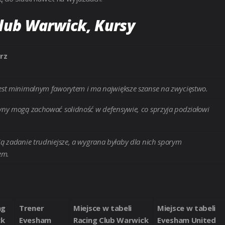
lub Warwick, Kursy
rz
est minimalnym faworytem i ma największe szanse na zwycięstwo.
yny mogą zachować solidność w defensywie, co sprzyja podziałowi
ą zadanie trudniejsze, a wygrana byłaby dla nich sporym
em.
ng
Trener
Miejsce w tabeli
Miejsce w tabeli
ck
Evesham
Racing Club Warwick
Evesham United