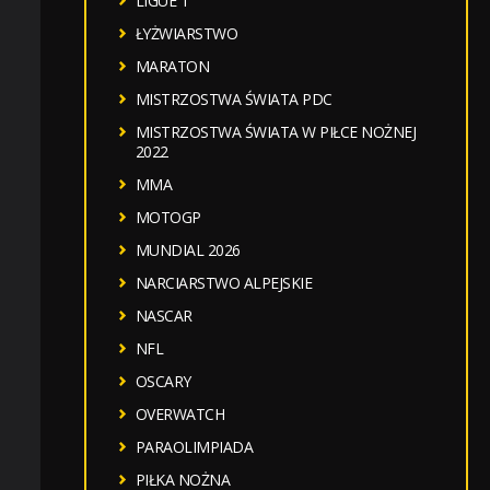
LIGUE 1
ŁYŻWIARSTWO
MARATON
MISTRZOSTWA ŚWIATA PDC
MISTRZOSTWA ŚWIATA W PIŁCE NOŻNEJ
2022
MMA
MOTOGP
MUNDIAL 2026
NARCIARSTWO ALPEJSKIE
NASCAR
NFL
OSCARY
OVERWATCH
PARAOLIMPIADA
PIŁKA NOŻNA