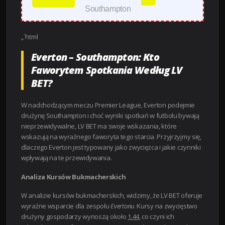
Southampton
„`html
Everton – Southampton: Kto
Faworytem Spotkania Według LV
BET?
W nadchodzącym meczu Premier League, Everton podejmie
drużynę Southampton i choć wyniki spotkań w futbolu bywają
nieprzewidywalne, LV BET ma swoje wskazania, które
wskazują na wyraźnego faworyta tego starcia. Przyjrzyjmy się,
dlaczego Everton jest typowany jako zwycięzca i jakie czynniki
wpływają na te przewidywania.
Analiza Kursów Bukmacherskich
W analizie kursów bukmacherskich, widzimy, że LV BET oferuje
wyraźne wsparcie dla zespołu
Evertonu
. Kursy na zwycięstwo
drużyny gospodarzy wynoszą około
1.44
, co czyni ich