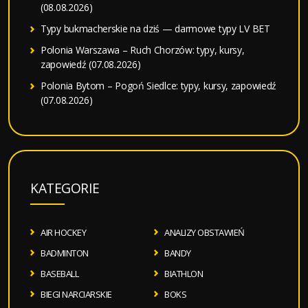
(08.08.2026)
Typy bukmacherskie na dziś — darmowe typy LV BET
Polonia Warszawa – Ruch Chorzów: typy, kursy,
zapowiedź (07.08.2026)
Polonia Bytom – Pogoń Siedlce: typy, kursy, zapowiedź
(07.08.2026)
KATEGORIE
AIR HOCKEY
ANALIZY OBSTAWIEŃ
BADMINTON
BANDY
BASEBALL
BIATHLON
BIEGI NARCIARSKIE
BOKS