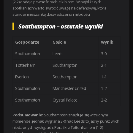
(2-2) dodaje pewności siebie kibicom. W najbliższych
spotkaniach warto zwrócić uwagę na defensywę, która
stanowi mieszankę doświadczenia i młodości.
Southampton – ostatnie wyniki
Gospodarze
Goście
Wynik
Southampton
Leeds
3-0
Tottenham
Southampton
2-1
Everton
Southampton
1-1
Southampton
Manchester United
1-2
Southampton
Crystal Palace
2-2
Podsumowanie:
Southampton znajduje się w trudnym
momencie, jednak wygrana 3-0 nad Leeds to jasny punkt w ich
niedawnych występach. Porażki z Tottenhamem (1-2) i