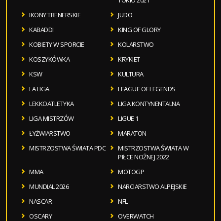
TOKIO 2021
IKONY TRENERSKIE
JUDO
KABADDI
KING OF GLORY
KOBIETY W SPORCIE
KOLARSTWO
KOSZYKÓWKA
KRYKIET
KSW
KULTURA
LA LIGA
LEAGUE OF LEGENDS
LEKKOATLETYKA
LIGA KONTYNENTALNA
LIGA MISTRZÓW
LIGUE 1
ŁYŻWIARSTWO
MARATON
MISTRZOSTWA ŚWIATA PDC
MISTRZOSTWA ŚWIATA W
PIŁCE NOŻNEJ 2022
MMA
MOTOGP
MUNDIAL 2026
NARCIARSTWO ALPEJSKIE
NASCAR
NFL
OSCARY
OVERWATCH