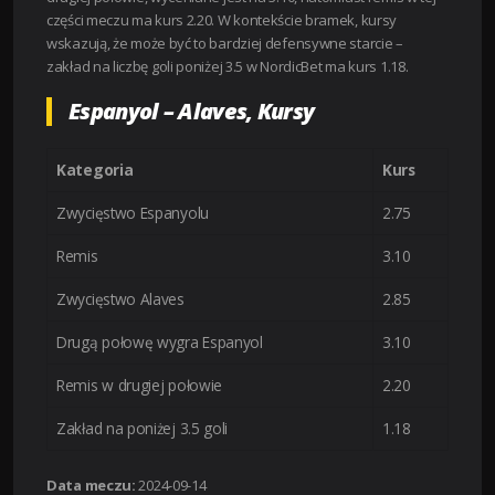
części meczu ma kurs 2.20. W kontekście bramek, kursy
wskazują, że może być to bardziej defensywne starcie –
zakład na liczbę goli poniżej 3.5 w NordicBet ma kurs 1.18.
Espanyol – Alaves, Kursy
Kategoria
Kurs
Zwycięstwo Espanyolu
2.75
Remis
3.10
Zwycięstwo Alaves
2.85
Drugą połowę wygra Espanyol
3.10
Remis w drugiej połowie
2.20
Zakład na poniżej 3.5 goli
1.18
Data meczu:
2024-09-14