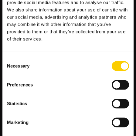
provide social media features and to analyse our traffic.
posiadają solidne linie obrony, co może wskazywać
We also share information about your use of our site with
na niski wynik bramkowy.
our social media, advertising and analytics partners who
Kontuzje i absencje:
Ewentualne kontuzje
kluczowych zawodników mogą znacząco wpłynąć
may combine it with other information that you’ve
na wynik spotkania. Aktualnie Espanyol ma mniej
provided to them or that they’ve collected from your use
kontuzji w porównaniu do Alaves.
of their services.
Motywacja i morale drużyny:
Gdy zespół jest na
fali sukcesów, morale wzrasta, co przekłada się na
lepsze osiągi na boisku. Espanyol właśnie znajduje
Consent
się na takiej fali.
Necessary
Selection
Przewidywania LV BET
Preferences
Na podstawie dostępnych danych, a także przewidywań
ekspertów, wskazujemy na minimalną przewagę Espanyolu.
Chociaż kursy bukmacherskie z różnych źródeł są bardzo
Statistics
zbliżone, kilka kluczowych czynników wskazuje na to, że to
Espanyol może być faworytem tego spotkania.
Marketing
Podsumowanie: