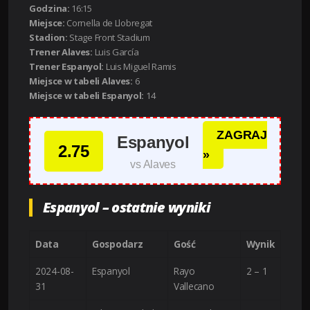
Godzina:
16:15
Miejsce:
Cornella de Llobregat
Stadion:
Stage Front Stadium
Trener Alaves:
Luis García
Trener Espanyol:
Luis Miguel Ramis
Miejsce w tabeli Alaves:
6
Miejsce w tabeli Espanyol:
14
ZAGRAJ
Espanyol
2.75
»
vs Alaves
Espanyol – ostatnie wyniki
Data
Gospodarz
Gość
Wynik
2024-08-
Espanyol
Rayo
2 – 1
31
Vallecano