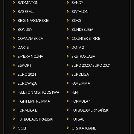
BADMINTON
BANDY
BASEBALL
BIATHLON
BIEGI NARCIARSKIE
BOKS
BONUSY
BUNDESLIGA
COPA AMERICA
COUNTER STRIKE
DARTS
DOTA 2
E-PIŁKA NOŻNA
EKSTRAKLASA
ESPORT
EURO 2020 / EURO 2021
EURO 2024
EUROLIGA
EUROWIZJA
FAME MMA
FELIETON MISTRZOSTWA
FEN
FIGHT EMPIRE MMA
FORMUŁA 1
FORMUŁA E
FUTBOL AMERYKAŃSKI
FUTBOL AUSTRALIJSKI
FUTSAL
GOLF
GRY KARCIANE