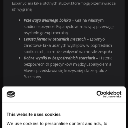
Espanyol ma kilka istotnych atutów, które mogą przemawiać za
ich wygraną:
Przewaga własnego boiska
– Gra na własnym
stadionie przynosi Espanyolowi znaczącą przewagę
psychologiczną i moralną.
Lepsza forma w ostatnich meczach
– Espanyol
zanotował kilka udanych występów w poprzednich
spotkaniach, co może wpływać na morale zespołu.
Dobre wyniki w bezpośrednich starciach
– Historia
bezpośrednich pojedynków między Espanyolem a
Alaves przedstawia się korzystniej dla zespołu z
Barcelony.
Kluczowe aspekty wpływające na wynik
spotkania
W analizie kursów bukmacherskich warto zwrócić uwagę na
This website uses cookies
kilka czynników:
We use cookies to personalise content and ads, to
Forma defensywy:
Zarówno Espanyol, jak i Alaves