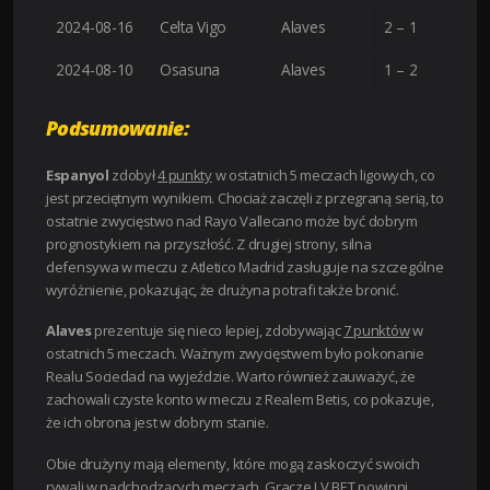
2024-08-16
Celta Vigo
Alaves
2 – 1
2024-08-10
Osasuna
Alaves
1 – 2
Podsumowanie:
Espanyol
zdobył
4 punkty
w ostatnich 5 meczach ligowych, co
jest przeciętnym wynikiem. Chociaż zaczęli z przegraną serią, to
ostatnie zwycięstwo nad Rayo Vallecano może być dobrym
prognostykiem na przyszłość. Z drugiej strony, silna
defensywa w meczu z Atletico Madrid zasługuje na szczególne
wyróżnienie, pokazując, że drużyna potrafi także bronić.
Alaves
prezentuje się nieco lepiej, zdobywając
7 punktów
w
ostatnich 5 meczach. Ważnym zwycięstwem było pokonanie
Realu Sociedad na wyjeździe. Warto również zauważyć, że
zachowali czyste konto w meczu z Realem Betis, co pokazuje,
że ich obrona jest w dobrym stanie.
Obie drużyny mają elementy, które mogą zaskoczyć swoich
rywali w nadchodzących meczach. Gracze LV BET powinni