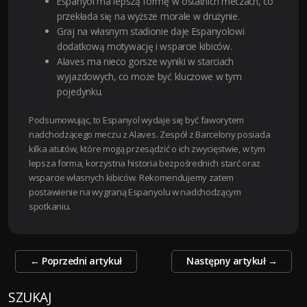
Espanyol ma lepszą formę w ostatnich meczach, co
przekłada się na wyższe morale w drużynie.
Graj na własnym stadionie daje Espanyolowi
dodatkową motywację i wsparcie kibiców.
Alaves ma nieco gorsze wyniki w starciach
wyjazdowych, co może być kluczowe w tym
pojedynku.
Podsumowując, to Espanyol wydaje się być faworytem
nadchodzącego meczu z Alaves. Zespół z Barcelony posiada
kilka atutów, które mogą przesądzić o ich zwycięstwie, w tym
lepsza forma, korzystna historia bezpośrednich starć oraz
wsparcie własnych kibiców. Rekomendujemy zatem
postawienie na wygraną Espanyolu w nadchodzącym
spotkaniu.
Zobacz
←
Poprzedni artykuł
Następny artykuł
→
wpisy
SZUKAJ