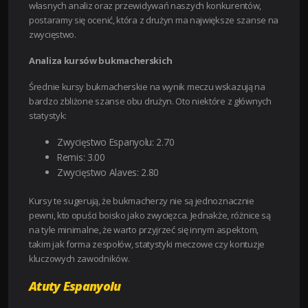
własnych analiz oraz przewidywań naszych konkurentów,
postaramy się ocenić, która z drużyn ma największe szanse na
zwycięstwo.
Analiza kursów bukmacherskich
Średnie kursy bukmacherskie na wynik meczu wskazują na
bardzo zbliżone szanse obu drużyn. Oto niektóre z głównych
statystyk:
Zwycięstwo Espanyolu: 2.70
Remis: 3.00
Zwycięstwo Alaves: 2.80
Kursy te sugerują, że bukmacherzy nie są jednoznacznie
pewni, kto opuści boisko jako zwycięzca. Jednakże, różnice są
na tyle minimalne, że warto przyjrzeć się innym aspektom,
takim jak forma zespołów, statystyki meczowe czy kontuzje
kluczowych zawodników.
Atuty Espanyolu