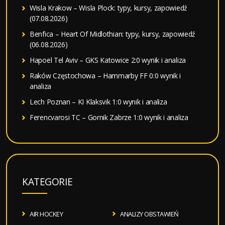
Wisla Krakow – Wisla Plock: typy, kursy, zapowiedź
(07.08.2026)
Benfica – Heart Of Midlothian: typy, kursy, zapowiedź
(06.08.2026)
Hapoel Tel Aviv – GKS Katowice 2:0 wynik i analiza
Raków Częstochowa – Hammarby FF 0:0 wynik i
analiza
Lech Poznan – KI Klaksvik 1:0 wynik i analiza
Ferencvarosi TC – Gornik Zabrze 1:0 wynik i analiza
KATEGORIE
AIR HOCKEY
ANALIZY OBSTAWIEŃ