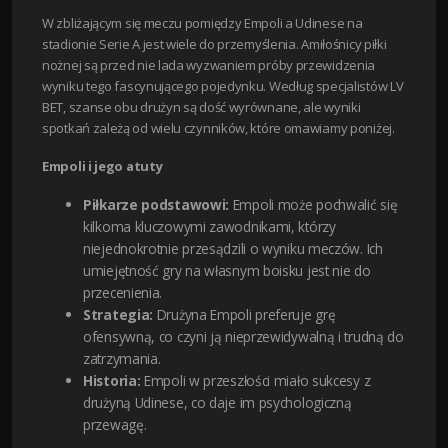
W zbliżającym się meczu pomiędzy Empoli a Udinese na
stadionie Serie A jest wiele do przemyślenia. Amiłośnicy piłki
nożnej są przed nie lada wyzwaniem próby przewidzenia
wyniku tego fascynującego pojedynku. Według specjalistów LV
BET, szanse obu drużyn są dość wyrównane, ale wyniki
spotkań zależą od wielu czynników, które omawiamy poniżej.
Empoli i jego atuty
Piłkarze podstawowi:
Empoli może pochwalić się
kilkoma kluczowymi zawodnikami, którzy
niejednokrotnie przesądzili o wyniku meczów. Ich
umiejętność gry na własnym boisku jest nie do
przecenienia.
Strategia:
Drużyna Empoli preferuje grę
ofensywną, co czyni ją nieprzewidywalną i trudną do
zatrzymania.
Historia:
Empoli w przeszłości miało sukcesy z
drużyną Udinese, co daje im psychologiczną
przewagę.