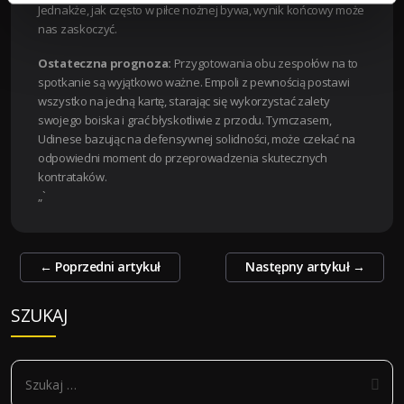
Jednakże, jak często w piłce nożnej bywa, wynik końcowy może
nas zaskoczyć.
Ostateczna prognoza:
Przygotowania obu zespołów na to
spotkanie są wyjątkowo ważne. Empoli z pewnością postawi
wszystko na jedną kartę, starając się wykorzystać zalety
swojego boiska i grać błyskotliwie z przodu. Tymczasem,
Udinese bazując na defensywnej solidności, może czekać na
odpowiedni moment do przeprowadzenia skutecznych
kontrataków.
„`
Zobacz
←
Poprzedni artykuł
Następny artykuł
→
wpisy
SZUKAJ
S
z