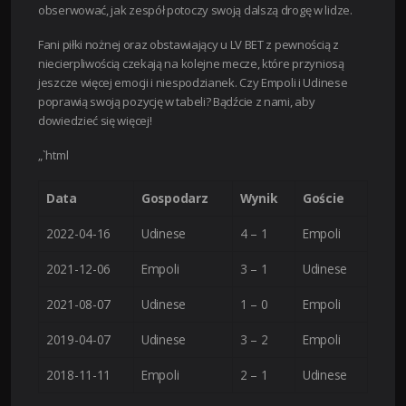
obserwować, jak zespół potoczy swoją dalszą drogę w lidze.
Fani piłki nożnej oraz obstawiający u LV BET z pewnością z
niecierpliwością czekają na kolejne mecze, które przyniosą
jeszcze więcej emocji i niespodzianek. Czy Empoli i Udinese
poprawią swoją pozycję w tabeli? Bądźcie z nami, aby
dowiedzieć się więcej!
„`html
Data
Gospodarz
Wynik
Goście
2022-04-16
Udinese
4 – 1
Empoli
2021-12-06
Empoli
3 – 1
Udinese
2021-08-07
Udinese
1 – 0
Empoli
2019-04-07
Udinese
3 – 2
Empoli
2018-11-11
Empoli
2 – 1
Udinese