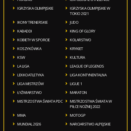
IGRZYSKA OLIMPIJSKIE
IGRZYSKA OLIMPIJSKIE W
TOKIO 2021
IKONY TRENERSKIE
JUDO
KABADDI
KING OF GLORY
KOBIETY W SPORCIE
KOLARSTWO
KOSZYKÓWKA
KRYKIET
KSW
KULTURA
LA LIGA
LEAGUE OF LEGENDS
LEKKOATLETYKA
LIGA KONTYNENTALNA
LIGA MISTRZÓW
LIGUE 1
ŁYŻWIARSTWO
MARATON
MISTRZOSTWA ŚWIATA PDC
MISTRZOSTWA ŚWIATA W
PIŁCE NOŻNEJ 2022
MMA
MOTOGP
MUNDIAL 2026
NARCIARSTWO ALPEJSKIE