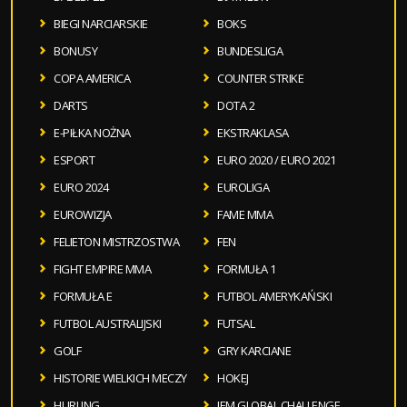
BIEGI NARCIARSKIE
BOKS
BONUSY
BUNDESLIGA
COPA AMERICA
COUNTER STRIKE
DARTS
DOTA 2
E-PIŁKA NOŻNA
EKSTRAKLASA
ESPORT
EURO 2020 / EURO 2021
EURO 2024
EUROLIGA
EUROWIZJA
FAME MMA
FELIETON MISTRZOSTWA
FEN
FIGHT EMPIRE MMA
FORMUŁA 1
FORMUŁA E
FUTBOL AMERYKAŃSKI
FUTBOL AUSTRALIJSKI
FUTSAL
GOLF
GRY KARCIANE
HISTORIE WIELKICH MECZY
HOKEJ
HURLING
IEM GLOBAL CHALLENGE