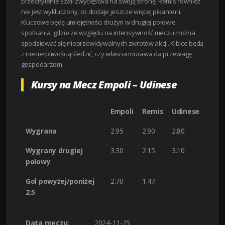
przechylenie szali zwycięstwa na swoją stronę. Remis również
nie jest wykluczony, co dodaje jeszcze więcej pikanterii.
Kluczowe będą umiejętności drużyn w drugiej połowie
spotkania, gdzie ze względu na intensywność meczu można
spodziewać się nieprzewidywalnych zwrotów akcji. Kibice będą
z niecierpliwością śledzić, czy własna murawa da przewagę
gospodarzom.
Kursy na Mecz Empoli – Udinese
Empoli
Remis
Udinese
Wygrana
2.95
2.90
2.80
Wygrany drugiej
3.30
2.15
3.10
połowy
Gol powyżej/poniżej
2.70
1.47
2.5
Data meczu:
2024-11-25