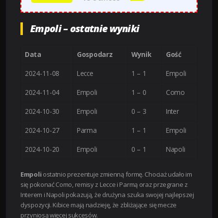
Empoli – ostatnie wyniki
Data
Gospodarz
Wynik
Gość
2024-11-08
Lecce
1 – 1
Empoli
2024-11-04
Empoli
1 – 0
Como
2024-10-30
Empoli
0 – 3
Inter
2024-10-27
Parma
1 – 1
Empoli
2024-10-20
Empoli
0 – 1
Napoli
Empoli
ostatnio prezentuje zmienną formę. Chociaż udało im
się pokonać Como, remisy z Lecce i Parmą oraz przegrane z
Interem i Napoli pokazują, że drużyna szuka swojej najlepszej
dyspozycji. Kibice mają nadzieję, że zbliżające się mecze
przyniosą więcej sukcesów.