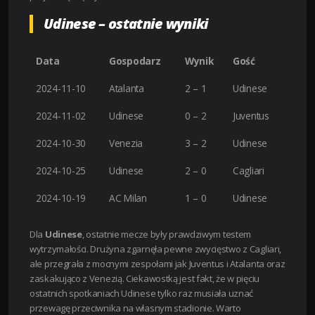
Udinese – ostatnie wyniki
Data
Gospodarz
Wynik
Gość
2024-11-10
Atalanta
2 – 1
Udinese
2024-11-02
Udinese
0 – 2
Juventus
2024-10-30
Venezia
3 – 2
Udinese
2024-10-25
Udinese
2 – 0
Cagliari
2024-10-19
AC Milan
1 – 0
Udinese
Dla
Udinese
, ostatnie mecze były prawdziwym testem
wytrzymałości. Drużyna zgarnęła pewne zwycięstwo z Cagliari,
ale przegrała z mocnymi zespołami jak Juventus i Atalanta oraz
zaskakująco z Venezią. Ciekawostką jest fakt, że w pięciu
ostatnich spotkaniach Udinese tylko raz musiała uznać
przewagę przeciwnika na własnym stadionie. Warto