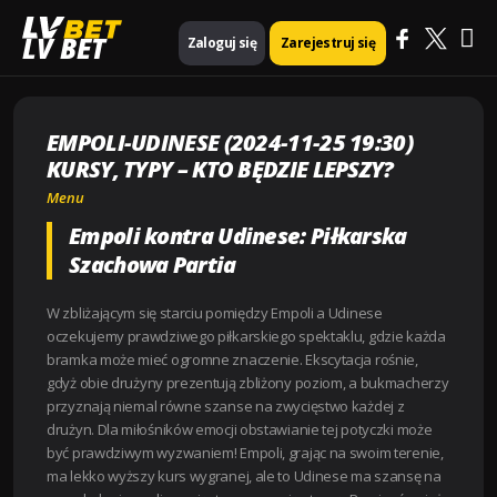
Ma
Strona główna
Menu
LV BET
Zaloguj się
Zarejestruj się
Empoli-Udinese (2024-11-25 19:30) Kursy, Typy – Kto będzie lepszy?
Me
EMPOLI-UDINESE (2024-11-25 19:30)
KURSY, TYPY – KTO BĘDZIE LEPSZY?
Menu
Empoli kontra Udinese: Piłkarska
Szachowa Partia
W zbliżającym się starciu pomiędzy Empoli a Udinese
oczekujemy prawdziwego piłkarskiego spektaklu, gdzie każda
bramka może mieć ogromne znaczenie. Ekscytacja rośnie,
gdyż obie drużyny prezentują zbliżony poziom, a bukmacherzy
przyznają niemal równe szanse na zwycięstwo każdej z
drużyn. Dla miłośników emocji obstawianie tej potyczki może
być prawdziwym wyzwaniem! Empoli, grając na swoim terenie,
ma lekko wyższy kurs wygranej, ale to Udinese ma szansę na