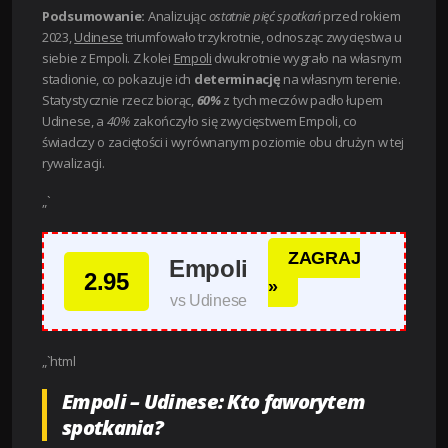
Podsumowanie:
Analizując
ostatnie pięć spotkań
przed rokiem
2023,
Udinese
triumfowało trzykrotnie, odnosząc zwycięstwa u
siebie z Empoli. Z kolei
Empoli
dwukrotnie wygrało na własnym
stadionie, co pokazuje ich
determinację
na własnym terenie.
Statystycznie rzecz biorąc,
60%
z tych meczów padło łupem
Udinese, a
40%
zakończyło się zwycięstwem Empoli, co
świadczy o zaciętości i wyrównanym poziomie obu drużyn w tej
rywalizacji.
„`
ZAGRAJ
Empoli
2.95
»
vs Udinese
„`html
Empoli – Udinese: Kto faworytem
spotkania?