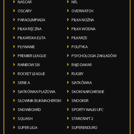
NASCAR
NFL
OSCARY
OVERWATCH
PARAOLIMPIADA
PIŁKA NOŻNA
PIŁKA RĘCZNA
PIŁKA WODNA
PIŁKARSKA ELITA
PILKARZE
PŁYWANIE
POLITYKA
PREMIER LEAGUE
PSYCHOLOGIA ZAKŁADÓW
RAINBOW SIX
RAJD DAKAR
ROCKET LEAGUE
RUGBY
SERIE A
SIATKÓWKA
SIATKÓWKA PLAŻOWA
SKOKI NARCIARSKIE
SŁOWNIK BUKMACHERSKI
SNOOKER
SNOWBOARD
SPORTY WALKI UFC
SQUASH
STARCRAFT 2
SUPER LIGA
SUPERENDURO