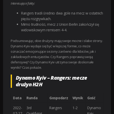
Interesujące fakty:
Rangers tracili średnio dwa gole na mecz w ostatnich
pięciu rozgrywkach.
Mimo trudności, mecz z Union Berlin zakończył się
widowiskowym remisem 4-4.
Podsumowując, obie drużyny mają swoje mocne i słabe strony.
Dynamo Kyiv wydaje się być w lepszej formie, co może
oznaczać emocjonujące sezony zarówno dla kibiców, jak i
zakładowych entuzjastów. Czy Rangers poprawią swoją
defensywę? Czy Dynamo Kyiv utrzyma swoje doskonałe
wyniki? Czas pokaże.
Dynamo Kyiv – Rangers: mecze
drużyn H2H
Data
Runda
Gospodarz
Wynik
Gość
2022-
3rd
Rangers
1-2
Dynamo
07-27
Qualifying
Kyiv