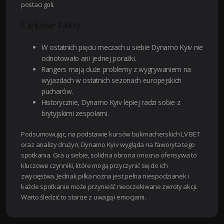
postaci goli.
Ciekawe Fakty:
W ostatnich pięciu meczach u siebie Dynamo Kyiv nie
odnotowało ani jednej porażki.
Rangers mają duże problemy z wygrywaniem na
wyjazdach w ostatnich sezonach europejskich
pucharów.
Historycznie, Dynamo Kyiv lepiej radzi sobie z
brytyjskimi zespołami.
Podsumowując, na podstawie kursów bukmacherskich LV BET
oraz analizy drużyn, Dynamo Kyiv wygląda na faworyta tego
spotkania. Gra u siebie, solidna obrona i mocna ofensywa to
kluczowe czynniki, które mogą przyczynić się do ich
zwycięstwa. Jednak piłka nożna jest pełna niespodzianek i
każde spotkanie może przynieść nieoczekiwane zwroty akcji.
Warto śledzić to starcie z uwagą i emocjami.