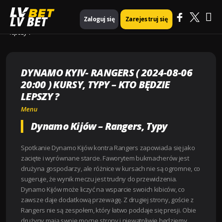
Ma
Strona główna
Menu
LV BET
Zaloguj się
Zarejestruj się
Dynamo Kyiv- Rangers ( 2024-08-06 20:00 ) Kursy, Typy – Kto będzie
lepszy ?
Me
DYNAMO KYIV- RANGERS ( 2024-08-06
20:00 ) KURSY, TYPY – KTO BĘDZIE
LEPSZY ?
Menu
Dynamo Kijów – Rangers, Typy
Spotkanie Dynamo Kijów kontra Rangers zapowiada się jako
zacięte i wyrównane starcie. Faworytem bukmacherów jest
drużyna gospodarzy, ale różnice w kursach nie są ogromne, co
sugeruje, że wynik meczu jest trudny do przewidzenia.
Dynamo Kijów może liczyć na wsparcie swoich kibiców, co
zawsze daje dodatkową przewagę. Z drugiej strony, goście z
Rangers nie są zespołem, który łatwo poddaje się presji. Obie
drużyny mają swoje mocne strony i niewątpliwie będziemy