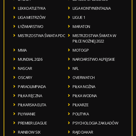
LEKKOATLETYKA
LIGA KONTYNENTALNA
LIGA MISTRZÓW
LIGUE 1
ŁYŻWIARSTWO
MARATON
MISTRZOSTWA ŚWIATA PDC
MISTRZOSTWA ŚWIATA W
PIŁCE NOŻNEJ 2022
MMA
MOTOGP
MUNDIAL 2026
NARCIARSTWO ALPEJSKIE
NASCAR
NFL
OSCARY
OVERWATCH
PARAOLIMPIADA
PIŁKA NOŻNA
PIŁKA RĘCZNA
PIŁKA WODNA
PIŁKARSKA ELITA
PILKARZE
PŁYWANIE
POLITYKA
PREMIER LEAGUE
PSYCHOLOGIA ZAKŁADÓW
RAINBOW SIX
RAJD DAKAR