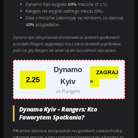
Dynamo Kyiv wygrało
60%
meczów (3 z 5).
Rangers nie wygrali żadnego meczu (0%).
Dwa z meczów zakończyły się remisem, co stanowi
40%
przypadków.
Dynamo Kyiv zdecydowanie dominowało w ostatnich spotkaniach
przeciwko Rangers, wygrywając trzy z pięciu ostatnich pojedynków,
podczas gdy Rangers nie udało się ani razu odnieść zwycięstwa.
Dynamo
ZAGRAJ
2.25
Kyiv
»
vs Rangers
Dynamo Kyiv – Rangers: Kto
Faworytem Spotkania?
Piłkarskie starcia w europejskich rozgrywkach zawsze budzą
ogromne emocje, a mecz pomiędzy Dynamo Kyiv a Rangers to