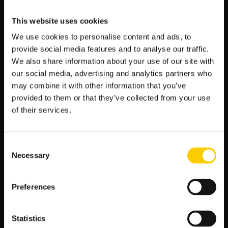
Remis
3.50
This website uses cookies
Wygrana Rangers
3.00
We use cookies to personalise content and ads, to
provide social media features and to analyse our traffic.
Analiza i Argumenty Za Dynamo Kyiv
We also share information about your use of our site with
our social media, advertising and analytics partners who
Dynamo Kyiv wydaje się być faworytem tego spotkania z kilku
may combine it with other information that you’ve
powodów:
provided to them or that they’ve collected from your use
Gra na własnym stadionie:
Dynamo Kyiv ma
of their services.
przewagę własnego boiska, co jest często
decydującym czynnikiem w europejskich
rozgrywkach. Miejscowi kibice dodają drużynie
Consent
dodatkowego zastrzyku energii i motywacji.
Necessary
Selection
Silna defensywa:
Drużyna z Kijowa jest znana ze
swojej solidnej obrony, co może być kluczowe w
starciu z ofensywnie grającymi Rangersami.
Preferences
Formacja ofensywna:
Dynamo Kyiv dysponuje
również mocnym atakiem, w którym kluczowe role
Statistics
odgrywają tacy zawodnicy jak Gerson Rodrigues i