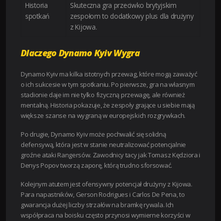
Historia
Skuteczna gra przeciwko brytyjskim
spotkań
zespołom to dodatkowy plus dla drużyny
z Kijowa.
Dlaczego Dynamo Kyiv Wygra
Dynamo Kyiv ma kilka istotnych przewag, które mogą zaważyć
o ich sukcesie w tym spotkaniu. Po pierwsze, gra na własnym
stadionie daje im nie tylko fizyczną przewagę, ale również
mentalną. Historia pokazuje, że zespoły grające u siebie mają
większe szanse na wygraną w europejskich rozgrywkach.
Po drugie, Dynamo Kyiv może pochwalić się solidną
defensywą, która jest w stanie neutralizować potencjalnie
groźne ataki Rangersów. Zawodnicy tacy jak Tomasz Kędziora i
Denys Popov tworzą zaporę, którą trudno sforsować.
Kolejnym atutem jest ofensywny potencjał drużyny z Kijowa.
Para napastników, Gerson Rodrigues i Carlos De Pena, to
gwarancja dużej liczby strzałów na bramkę rywala. Ich
współpraca na boisku często przynosi wymierne korzyści w