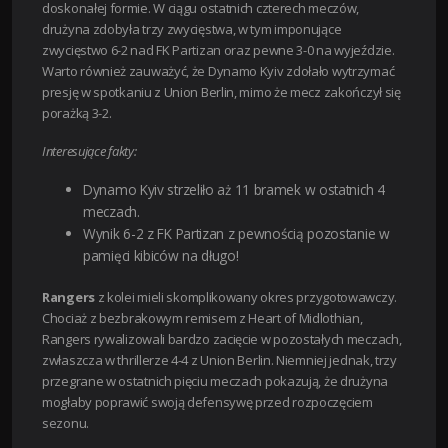
doskonałej formie. W ciągu ostatnich czterech meczów,
drużyna zdobyła trzy zwycięstwa, w tym imponujące
zwycięstwo 6-2 nad FK Partizan oraz pewne 3-0 na wyjeździe.
Warto również zauważyć, że Dynamo Kyiv zdołało wytrzymać
presję w spotkaniu z Union Berlin, mimo że mecz zakończył się
porażką 3-2.
Interesujące fakty:
Dynamo Kyiv strzeliło aż 11 bramek w ostatnich 4
meczach.
Wynik 6-2 z FK Partizan z pewnością pozostanie w
pamięci kibiców na długo!
Rangers
z kolei mieli skomplikowany okres przygotowawczy.
Chociaż z bezbrakowym remisem z Heart of Midlothian,
Rangers rywalizowali bardzo zacięcie w pozostałych meczach,
zwłaszcza w thrillerze 4-4 z Union Berlin. Niemniej jednak, trzy
przegrane w ostatnich pięciu meczach pokazują, że drużyna
mogłaby poprawić swoją defensywę przed rozpoczęciem
sezonu.