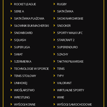
ROCKET LEAGUE
RUGBY
SERIE A
SIATKÓWKA
SIATKÓWKA PLAŻOWA
SKOKI NARCIARSKIE
SŁOWNIK BUKMACHERSKI
SNOOKER
SNOWBOARD
SPORTY WALKI UFC
SQUASH
STARCRAFT 2
SUPER LIGA
SUPERENDURO
SWIAT
SZACHY
SZERMIERKA
TAKTYKI PIŁKARSKIE
TECHNOLOGIE W SPORCIE
TENIS
TENIS STOŁOWY
TYPY
UNIHOKEJ
VALORANT
WIOŚLARSTWO
WIRTUALNE SPORTY
WRESTLING
WWE
WYŚCIGI KONNE
WYŚCIGI SAMOCHODOWE