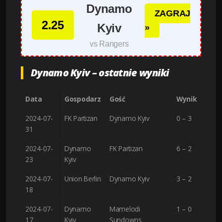
Dynamo
ZAGRAJ
2.25
Kyiv
»
vs Rangers
Dynamo Kyiv – ostatnie wyniki
Data
Gospodarz
Gość
Wynik
2024-07-
FK Partizan
Dynamo Kyiv
0 – 3
31
2024-07-
Dynamo
FK Partizan
6 – 2
23
Kyiv
2024-07-
Union Berlin
Dynamo Kyiv
3 – 2
18
2024-07-
Dynamo
Mamelodi
1 – 0
17
Kyiv
Sundowns