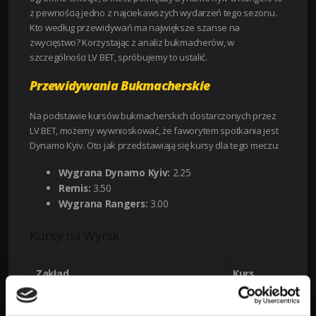
z pewnością jedno z najciekawszych wydarzeń tego sezonu.
Kto według przewidywań ma największe szanse na
zwycięstwo? Korzystając z analiz bukmacherów, w
szczególności LV BET, spróbujemy to ustalić.
Przewidywania Bukmacherskie
Na podstawie kursów bukmacherskich dostarczonych przez
LV BET, możemy wywnioskować, że faworytem spotkania jest
Dynamo Kyiv. Oto jak przedstawiają się kursy dla tego meczu:
Wygrana Dynamo Kyiv:
2.25
Remis:
3.50
Wygrana Rangers:
3.00
Kursy na Wynik:
Zakład
Kurs
Wygrana Dynamo Kyiv
2.25