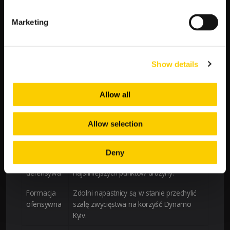
Carlos De Pena.
Historia spotkań:
W historii bezpośrednich starć
Marketing
Dynamo Kyiv już wielokrotnie odnosiło sukcesy
przeciwko zespołom z Wysp Brytyjskich, co może
być dodatkowym atutem psychologicznym.
Show details
Atuty Drużyny:
Allow all
Czynnik
Opis
Przewaga
Tłumy wiernych kibiców na stadionie dają
Allow selection
własnego
Dynamo Kyiv ogromne wsparcie.
boiska
Deny
Silna
Obrona zespołu jest jednym z
defensywa
najsilniejszych punktów drużyny.
Formacja
Zdolni napastnicy są w stanie przechylić
ofensywna
szalę zwycięstwa na korzyść Dynamo
Kyiv.