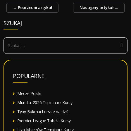
Zobacz
←
Poprzedni artykuł
Następny artykuł
→
wpisy
SZUKAJ
S
z
u
k
a
POPULARNE:
j
:
Mecze Polski
Mundial 2026 Terminarz Kursy
Typy Bukmacherskie na dziś
Premier League Tabela Kursy
Liga Mistrzów Terminarz Kursy