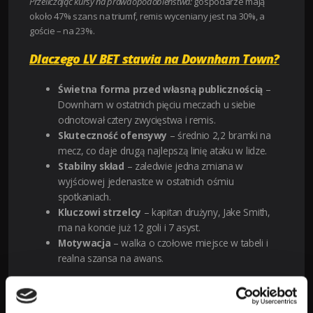
Przeliczając kursy na prawdopodobieństwa:
gospodarze mają
około 47% szans na triumf, remis wyceniany jest na 30%, a
goście – na 23%.
Dlaczego LV BET stawia na Downham Town?
Świetna forma przed własną publicznością
–
Downham w ostatnich pięciu meczach u siebie
odnotował cztery zwycięstwa i remis.
Skuteczność ofensywy
– średnio 2,2 bramki na
mecz, co daje drugą najlepszą linię ataku w lidze.
Stabilny skład
– zaledwie jedna zmiana w
wyjściowej jedenastce w ostatnich ośmiu
spotkaniach.
Kluczowi strzelcy
– kapitan drużyny, Jake Smith,
ma na koncie już 12 goli i 7 asyst.
Motywacja
– walka o czołowe miejsce w tabeli i
realna szansa na awans.
Atuty i zagrożenia Mildenhall Town