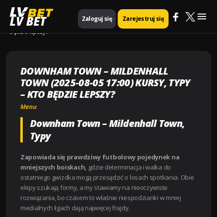
Mai
Strona główna
Menu
LV BET
Zaloguj się
Zarejestruj się
Downham Town – Mildenhall Town (2025-08-05 17:00) Kursy, Typy – Kto
będzie lepszy?
Me
DOWNHAM TOWN – MILDENHALL
TOWN (2025-08-05 17:00) KURSY, TYPY
– KTO BĘDZIE LEPSZY?
Menu
Downham Town – Mildenhall Town,
Typy
Zapowiada się prawdziwy futbolowy pojedynek na
mniejszych boiskach,
gdzie determinacja i walka do
ostatniego gwizdka mogą przesądzić o losach spotkania. Obie
ekipy szukają formy, a my stawiamy na nieoczywiste
rozwiązania, bo czasem to właśnie niespodzianki w mniej
medialnych ligach dają najwięcej frajdy.