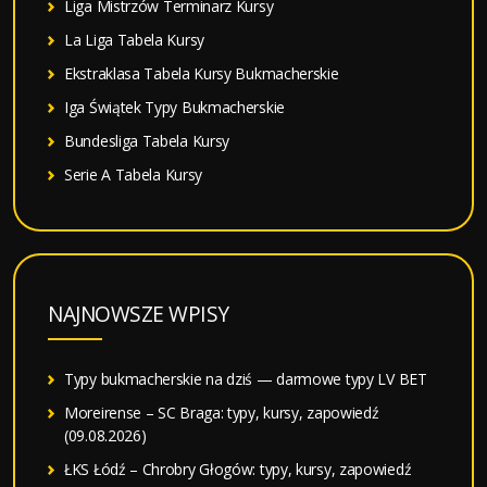
Liga Mistrzów Terminarz Kursy
La Liga Tabela Kursy
Ekstraklasa Tabela Kursy Bukmacherskie
Iga Świątek Typy Bukmacherskie
Bundesliga Tabela Kursy
Serie A Tabela Kursy
NAJNOWSZE WPISY
Typy bukmacherskie na dziś — darmowe typy LV BET
Moreirense – SC Braga: typy, kursy, zapowiedź
(09.08.2026)
ŁKS Łódź – Chrobry Głogów: typy, kursy, zapowiedź