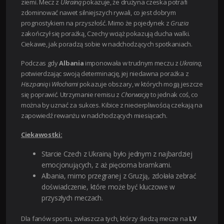
ziemi. Mecz z
Ukrainą
pokazuje, że drużyna czeska potrafi
zdominować nawet silniejszych rywali, co jest dobrym
prognostykiem na przyszłość. Mimo że pojedynek z
Gruzia
zakończył się porażką, Czechy wciąż pokazują ducha walki.
Ciekawe, jak poradzą sobie w nadchodzących spotkaniach.
Podczas gdy
Albania
imponowała w trudnym meczu z
Ukrainą
,
potwierdzając swoją determinację, jej niedawna porażka z
Hiszpanią
i
Włochami
pokazuje obszary, w których mogą jeszcze
się poprawić. Utrzymanie remisu z
Chorwacją
to jednak coś, co
można by uznać za sukces. Kibice z niecierpliwością czekają na
zapowiedź rewanżu w nadchodzących miesiącach.
Ciekawostki:
Starcie Czech z Ukrainą było jednym z najbardziej
emocjonujących, z aż pięcioma bramkami.
Albania, mimo przegranej z Gruzją, zdołała zebrać
doświadczenie, które może być kluczowe w
przyszłych meczach.
Dla fanów sportu, zwłaszcza tych, którzy śledzą mecze na
LV