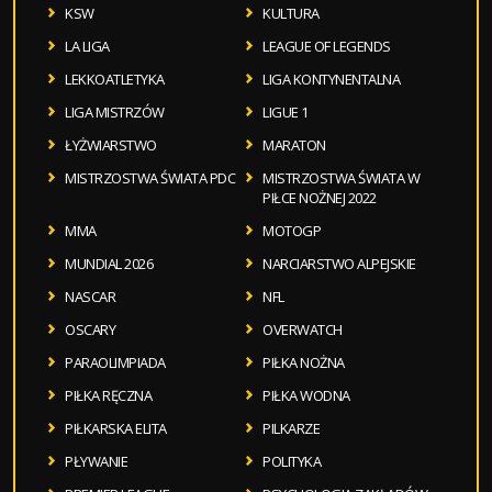
KSW
KULTURA
LA LIGA
LEAGUE OF LEGENDS
LEKKOATLETYKA
LIGA KONTYNENTALNA
LIGA MISTRZÓW
LIGUE 1
ŁYŻWIARSTWO
MARATON
MISTRZOSTWA ŚWIATA PDC
MISTRZOSTWA ŚWIATA W
PIŁCE NOŻNEJ 2022
MMA
MOTOGP
MUNDIAL 2026
NARCIARSTWO ALPEJSKIE
NASCAR
NFL
OSCARY
OVERWATCH
PARAOLIMPIADA
PIŁKA NOŻNA
PIŁKA RĘCZNA
PIŁKA WODNA
PIŁKARSKA ELITA
PILKARZE
PŁYWANIE
POLITYKA