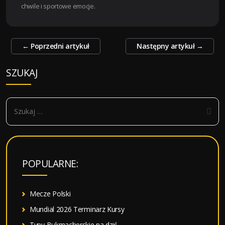
chwile i sportowe emocje.
Zobacz
←
Poprzedni artykuł
Następny artykuł
→
wpisy
SZUKAJ
S
z
u
k
a
POPULARNE:
j
:
Mecze Polski
Mundial 2026 Terminarz Kursy
Typy Bukmacherskie na dziś