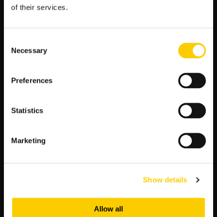
strategię Czech.
of their services.
Atuty Czech
Czesi, jako gospodarze, mają kilka znaczących atutów, które
Consent
mogą przeważyć szalę zwycięstwa na ich korzyść:
Necessary
Selection
Doświadczenie Zawodników:
Drużyna Czech
dysponuje kilkoma zawodnikami grającymi w
Preferences
czołowych europejskich ligach, co może być
kluczowe w starciu z Albanią.
Gra na własnym stadionie:
Znajomość stadionu
Statistics
oraz wsparcie kibiców zawsze są bonusem dla
gospodarzy.
Marketing
Stabilna Formacja Defensywna:
Czesi znani są z
solidnej obrony, co potwierdzają niskie kursy na
zakłady poniżej 2.5 gola.
Show details
Podsumowanie Analizy Tabeli i Przewidywań
W oparciu o dane od LV BET widzimy, że Czechy są wyraźnym
Allow all
faworytem. Niskie kursy na ich zwycięstwo w połączeniu ze