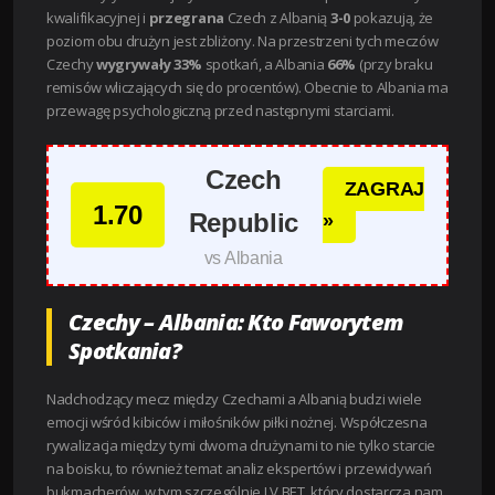
kwalifikacyjnej i
przegrana
Czech z Albanią
3-0
pokazują, że
poziom obu drużyn jest zbliżony. Na przestrzeni tych meczów
Czechy
wygrywały 33%
spotkań, a Albania
66%
(przy braku
remisów wliczających się do procentów). Obecnie to Albania ma
przewagę psychologiczną przed następnymi starciami.
Czech
ZAGRAJ
1.70
Republic
»
vs Albania
Czechy – Albania: Kto Faworytem
Spotkania?
Nadchodzący mecz między Czechami a Albanią budzi wiele
emocji wśród kibiców i miłośników piłki nożnej. Współczesna
rywalizacja między tymi dwoma drużynami to nie tylko starcie
na boisku, to również temat analiz ekspertów i przewidywań
bukmacherów, w tym szczególnie LV BET, który dostarcza nam