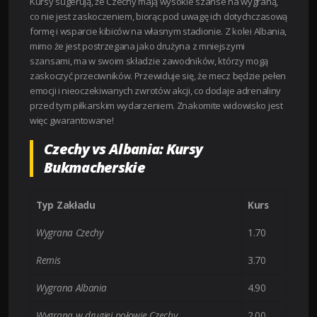
Kursy sugerują, że Czechy mają wysokie szanse na wygraną,
co nie jest zaskoczeniem, biorąc pod uwagę ich dotychczasową
formę i wsparcie kibiców na własnym stadionie. Z kolei Albania,
mimo że jest postrzegana jako drużyna z mniejszymi
szansami, ma w swoim składzie zawodników, którzy mogą
zaskoczyć przeciwników. Przewiduje się, że mecz będzie pełen
emocji i nieoczekiwanych zwrotów akcji, co dodaje adrenaliny
przed tym piłkarskim wydarzeniem. Znakomite widowisko jest
więc gwarantowane!
Czechy vs Albania: Kursy
Bukmacherskie
Typ Zakładu
Kurs
Wygrana Czechy
1.70
Remis
3.70
Wygrana Albania
4.90
Wygrana w drugiej połowie Czechy
2.00