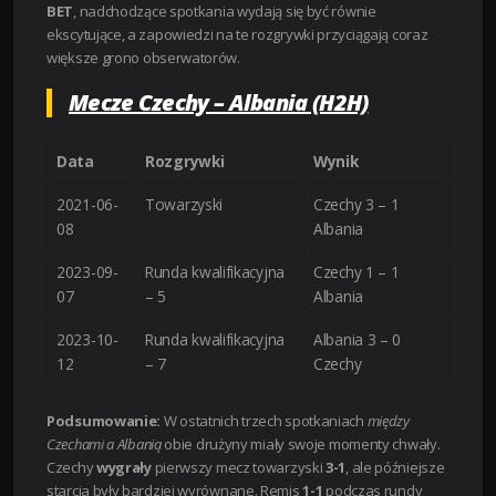
BET
, nadchodzące spotkania wydają się być równie
ekscytujące, a zapowiedzi na te rozgrywki przyciągają coraz
większe grono obserwatorów.
Mecze Czechy – Albania (H2H)
Data
Rozgrywki
Wynik
2021-06-
Towarzyski
Czechy 3 – 1
08
Albania
2023-09-
Runda kwalifikacyjna
Czechy 1 – 1
07
– 5
Albania
2023-10-
Runda kwalifikacyjna
Albania 3 – 0
12
– 7
Czechy
Podsumowanie:
W ostatnich trzech spotkaniach
między
Czechami a Albanią
obie drużyny miały swoje momenty chwały.
Czechy
wygrały
pierwszy mecz towarzyski
3-1
, ale późniejsze
starcia były bardziej wyrównane. Remis
1-1
podczas rundy