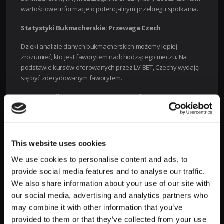
wartościowe informacje o potencjalnym przebiegu spotkania.
Statystyki Bukmacherskie: Przewaga Czech
Dzięki analizie danych bukmacherskich możemy lepiej
zrozumieć, kto jest faworytem nadchodzącego meczu. Na
podstawie kursów oferowanych przez LV BET, Czechy wydają
się być zdecydowanym faworytem.
Wynik meczu:
Victoria Czech oferowana jest z
kursem 1.70.
Remis:
Kurs na remis to 3.65, co sugeruje, że jest
mniej prawdopodobny niż zwycięstwo gospodarzy.
Zwycięstwo Albanii:
Kurs 5.00 pokazuje, że
This website uses cookies
wygrana gości jest najmniej spodziewanym
We use cookies to personalise content and ads, to
wynikiem.
provide social media features and to analyse our traffic.
We also share information about your use of our site with
Czechy mają również przewagę w kontekście innych zakładów,
takich jak
Handicap Azjatycki
, ze wskazaniem -0.5 i kursem 1.70,
our social media, advertising and analytics partners who
oraz w zakładach
Over/Under
: kurs sugeruje, że nie spodziewa
may combine it with other information that you’ve
się wielu bramek, co może wskazywać na defensywną
provided to them or that they’ve collected from your use