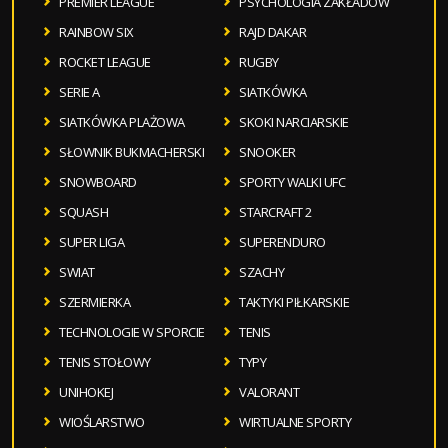
PREMIER LEAGUE
PSYCHOLOGIA ZAKŁADÓW
RAINBOW SIX
RAJD DAKAR
ROCKET LEAGUE
RUGBY
SERIE A
SIATKÓWKA
SIATKÓWKA PLAŻOWA
SKOKI NARCIARSKIE
SŁOWNIK BUKMACHERSKI
SNOOKER
SNOWBOARD
SPORTY WALKI UFC
SQUASH
STARCRAFT 2
SUPER LIGA
SUPERENDURO
SWIAT
SZACHY
SZERMIERKA
TAKTYKI PIŁKARSKIE
TECHNOLOGIE W SPORCIE
TENIS
TENIS STOŁOWY
TYPY
UNIHOKEJ
VALORANT
WIOŚLARSTWO
WIRTUALNE SPORTY