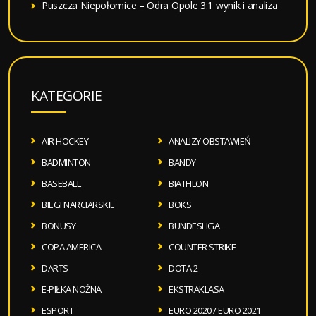
Puszcza Niepołomice – Odra Opole 3:1 wynik i analiza
KATEGORIE
AIR HOCKEY
ANALIZY OBSTAWIEŃ
BADMINTON
BANDY
BASEBALL
BIATHLON
BIEGI NARCIARSKIE
BOKS
BONUSY
BUNDESLIGA
COPA AMERICA
COUNTER STRIKE
DARTS
DOTA 2
E-PIŁKA NOŻNA
EKSTRAKLASA
ESPORT
EURO 2020 / EURO 2021