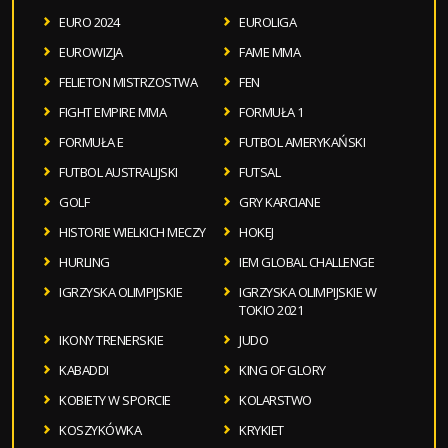
EURO 2024
EUROLIGA
EUROWIZJA
FAME MMA
FELIETON MISTRZOSTWA
FEN
FIGHT EMPIRE MMA
FORMUŁA 1
FORMUŁA E
FUTBOL AMERYKAŃSKI
FUTBOL AUSTRALIJSKI
FUTSAL
GOLF
GRY KARCIANE
HISTORIE WIELKICH MECZY
HOKEJ
HURLING
IEM GLOBAL CHALLENGE
IGRZYSKA OLIMPIJSKIE
IGRZYSKA OLIMPIJSKIE W
TOKIO 2021
IKONY TRENERSKIE
JUDO
KABADDI
KING OF GLORY
KOBIETY W SPORCIE
KOLARSTWO
KOSZYKÓWKA
KRYKIET