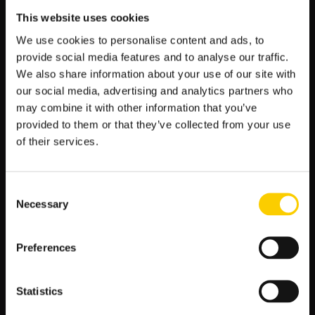
dwukrotnie, jednak oba te sukcesy miały miejsce
This website uses cookies
przy znacznie korzystniejszym układzie kadrowym.
We use cookies to personalise content and ads, to
W ostatniej konfrontacji padł remis 1:1 – wtedy
gospodarze wymazywali urazy, a linie obronne były
provide social media features and to analyse our traffic.
w przebudowie.
We also share information about your use of our site with
our social media, advertising and analytics partners who
Podsumowując dotychczasową analizę, biorąc pod uwagę
may combine it with other information that you’ve
kursy LV BET, argumenty taktyczne oraz formę drużyn, za
provided to them or that they’ve collected from your use
bardziej prawdopodobnego zwycięzcę uznajemy zespół
of their services.
Corinthian
.
Podsumowanie: Kluczowe atuty
faworyta
Consent
Necessary
Selection
Komplet zwycięstw
w większości ostatnich
spotkań – wysoka forma i pewność siebie.
Preferences
Mocna defensywa
– zaledwie 6 straconych goli w
8 ostatnich meczach.
Wyśmienity snajper
w osobie Jamesa Walkera,
Statistics
lidera klasyfikacji strzelców.