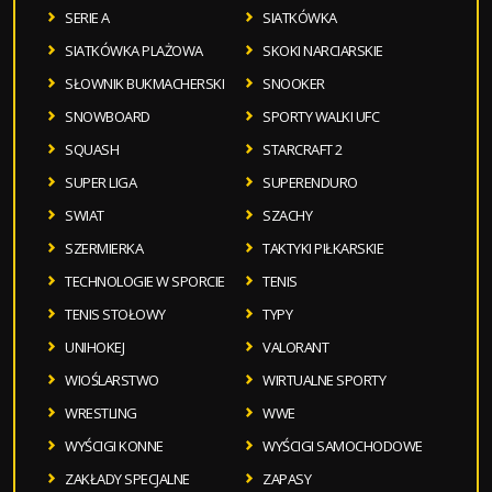
SERIE A
SIATKÓWKA
SIATKÓWKA PLAŻOWA
SKOKI NARCIARSKIE
SŁOWNIK BUKMACHERSKI
SNOOKER
SNOWBOARD
SPORTY WALKI UFC
SQUASH
STARCRAFT 2
SUPER LIGA
SUPERENDURO
SWIAT
SZACHY
SZERMIERKA
TAKTYKI PIŁKARSKIE
TECHNOLOGIE W SPORCIE
TENIS
TENIS STOŁOWY
TYPY
UNIHOKEJ
VALORANT
WIOŚLARSTWO
WIRTUALNE SPORTY
WRESTLING
WWE
WYŚCIGI KONNE
WYŚCIGI SAMOCHODOWE
ZAKŁADY SPECJALNE
ZAPASY