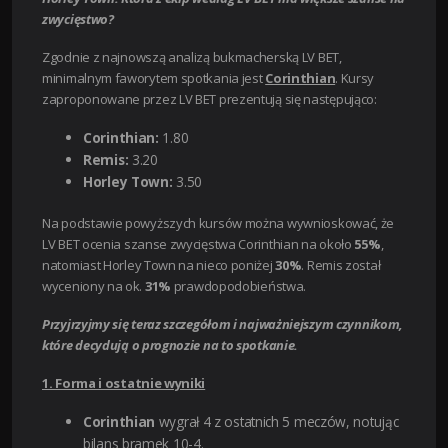
zwycięstwo?
Zgodnie z najnowszą analizą bukmacherską LV BET,
minimalnym faworytem spotkania jest
Corinthian
. Kursy
zaproponowane przez LV BET prezentują się następująco:
Corinthian:
1.80
Remis:
3.20
Horley Town:
3.50
Na podstawie powyższych kursów można wywnioskować, że
LV BET ocenia szanse zwycięstwa Corinthian na około
55%
,
natomiast Horley Town na nieco poniżej
30%
. Remis został
wyceniony na ok.
31%
prawdopodobieństwa.
Przyjrzyjmy się teraz szczegółom i najważniejszym czynnikom,
które decydują o prognozie na to spotkanie.
1. Forma i ostatnie wyniki
Corinthian
wygrał 4 z ostatnich 5 meczów, notując
bilans bramek 10-4.