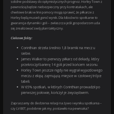
solidne podstawy do optymistycznych prognoz. Horley Town z
pewnością będzie niebezpieczny przy kontratakach, ale
chwilowe braki w linii pomocy mogą sprawić, że piłkarze z
Horley będą musieli gonić wynik. Dla kibiców to spotkanie to
gwarancja dynamiki i goli – zwłaszcza jeśli gospodarzom uda
się zrealizować swój plan taktyczny.
Ciekawe fakty:
Corinthian strzela średnio 1,8 bramki na mecz u
siebie.
James Walker to pierwszy piłkarz od dekady, który
przekroczył barierę 14 goli przed końcem sezonu.
Horley Town jeszcze nigdy nie wygrał wyjazdowego
meczu z ekipą zajmującą miejsce w czołowej trójce
tabeli.
W 65% spotkań, w których Corinthian prowadził po
pierwszej połowie, kończył je zwycięstwem.
Zapraszamy do śledzenia relacji na żywo i wyniku spotkania –
czy LV BET, podobnie jak my, postawiło na pewniaka?