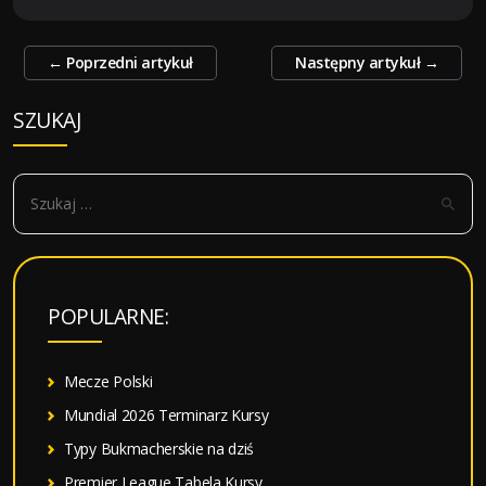
Zobacz
←
Poprzedni artykuł
Następny artykuł
→
wpisy
SZUKAJ
S
z
u
k
a
POPULARNE:
j
:
Mecze Polski
Mundial 2026 Terminarz Kursy
Typy Bukmacherskie na dziś
Premier League Tabela Kursy