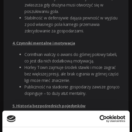
zwłaszcza gdy drużyna musi otworzyć się w
poszukiwaniu gola.
Stabilność w defensywie dająca pewność w wyjściu
z pod własnego pola karnego przemawia
zdecydowanie za gospodarzami.
4. Czynniki mentalne i motywacja
Corinthian walczy o awans do górnej połowy tabeli,
co jest dla nich dodatkową motywacją.
Horley Town zajmuje środek stawki i może zagrać
bez większej presji, ale brak ogrania w górnej części
ligi może mieć znaczenie.
Publiczność na stadionie gospodarzy zawsze gorąco
dopinguje – to duży atut mentalny.
5. Historia bezpośrednich pojedynków
W 6 z 8 ostatnich spotkań pomiędzy tymi zespołami
to Corinthian schodził z boiska jako zwycięzca.
Horley Town zdołał pokonać przeciwnika