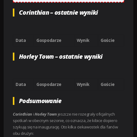
Corinthian – ostatnie wyniki
Data
Gospodarze
Wynik
Goście
Horley Town – ostatnie wyniki
Data
Gospodarze
Wynik
Goście
Podsumowanie
Corinthian
i
Horley Town
jeszcze nie rozegrały oficjalnych
spotkań w obecnym sezonie, co oznacza, że kibice dopiero
szykują się na inaugurację. Oto kilka ciekawostek dla fanów
obu drużyn: