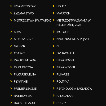
LIGA MISTRZÓW
LIGUE 1
ŁYŻWIARSTWO
MARATON
MISTRZOSTWA ŚWIATA PDC
MISTRZOSTWA ŚWIATA W
PIŁCE NOŻNEJ 2022
MMA
MOTOGP
MUNDIAL 2026
NARCIARSTWO ALPEJSKIE
NASCAR
NFL
OSCARY
OVERWATCH
PARAOLIMPIADA
PIŁKA NOŻNA
PIŁKA RĘCZNA
PIŁKA WODNA
PIŁKARSKA ELITA
PILKARZE
PŁYWANIE
POLITYKA
PREMIER LEAGUE
PSYCHOLOGIA ZAKŁADÓW
RAINBOW SIX
RAJD DAKAR
ROCKET LEAGUE
RUGBY