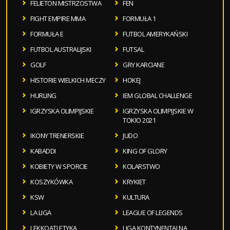
FELIETON MISTRZOSTWA
FEN
FIGHT EMPIRE MMA
FORMUŁA 1
FORMUŁA E
FUTBOL AMERYKAŃSKI
FUTBOL AUSTRALIJSKI
FUTSAL
GOLF
GRY KARCIANE
HISTORIE WIELKICH MECZY
HOKEJ
HURLING
IEM GLOBAL CHALLENGE
IGRZYSKA OLIMPIJSKIE
IGRZYSKA OLIMPIJSKIE W
TOKIO 2021
IKONY TRENERSKIE
JUDO
KABADDI
KING OF GLORY
KOBIETY W SPORCIE
KOLARSTWO
KOSZYKÓWKA
KRYKIET
KSW
KULTURA
LA LIGA
LEAGUE OF LEGENDS
LEKKOATLETYKA
LIGA KONTYNENTALNA