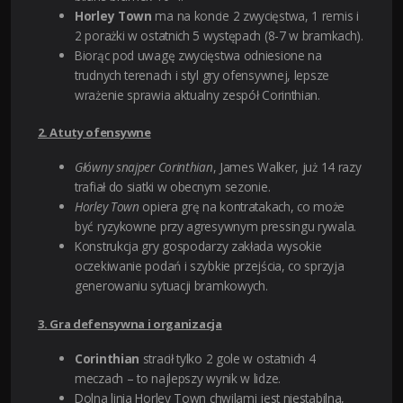
Horley Town
ma na koncie 2 zwycięstwa, 1 remis i
2 porażki w ostatnich 5 występach (8-7 w bramkach).
Biorąc pod uwagę zwycięstwa odniesione na
trudnych terenach i styl gry ofensywnej, lepsze
wrażenie sprawia aktualny zespół Corinthian.
2. Atuty ofensywne
Główny snajper Corinthian
, James Walker, już 14 razy
trafiał do siatki w obecnym sezonie.
Horley Town
opiera grę na kontratakach, co może
być ryzykowne przy agresywnym pressingu rywala.
Konstrukcja gry gospodarzy zakłada wysokie
oczekiwanie podań i szybkie przejścia, co sprzyja
generowaniu sytuacji bramkowych.
3. Gra defensywna i organizacja
Corinthian
stracił tylko 2 gole w ostatnich 4
meczach – to najlepszy wynik w lidze.
Dolna linia Horley Town chwilami jest niestabilna,