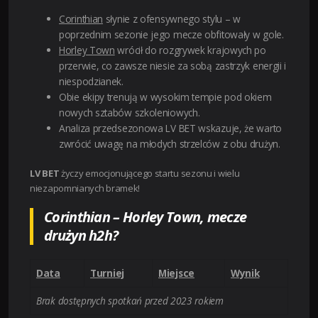
Corinthian
słynie z ofensywnego stylu – w
poprzednim sezonie jego mecze obfitowały w gole.
Horley Town
wrócił do rozgrywek krajowych po
przerwie, co zawsze niesie za sobą zastrzyk energii i
niespodzianek.
Obie ekipy trenują w wysokim tempie pod okiem
nowych sztabów szkoleniowych.
Analiza przedsezonowa LV BET wskazuje, że warto
zwrócić uwagę na młodych strzelców z obu drużyn.
LV BET
życzy emocjonującego startu sezonu i wielu
niezapomnianych bramek!
Corinthian – Horley Town, mecze
drużyn h2h?
Data
Turniej
Miejsce
Wynik
Brak dostępnych spotkań przed 2023 rokiem