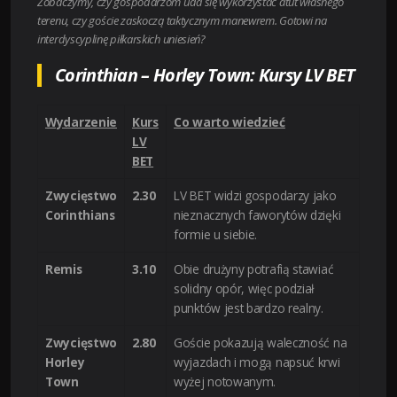
Zobaczymy, czy gospodarzom uda się wykorzystać atut własnego
terenu, czy goście zaskoczą taktycznym manewrem. Gotowi na
interdyscyplinę piłkarskich uniesień?
Corinthian – Horley Town: Kursy LV BET
Wydarzenie
Kurs
Co warto wiedzieć
LV
BET
Zwycięstwo
2.30
LV BET widzi gospodarzy jako
Corinthians
nieznacznych faworytów dzięki
formie u siebie.
Remis
3.10
Obie drużyny potrafią stawiać
solidny opór, więc podział
punktów jest bardzo realny.
Zwycięstwo
2.80
Goście pokazują waleczność na
Horley
wyjazdach i mogą napsuć krwi
Town
wyżej notowanym.