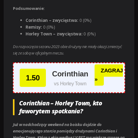
Podsumowanie:
Corinthian – zwycięstwa:
0 (0%)
Remisy:
0 (0%)
Horley Town – zwycięstwa:
0 (0%)
Do rozpoczęcia sezonu 2023 obie drużyny nie miały okazji zmierzyć
się ze sobą w oficjalnym meczu.
ZAGRAJ
Corinthian
1.50
»
vs Horley Town
Corinthian – Horley Town, kto
faworytem spotkania?
Już w nadchodzący weekend na boisku dojdzie do
emocjonującego starcia pomiędzy drużynami Corinthian i
Horley Town. Która z ekip według LV BET ma większe szanse na