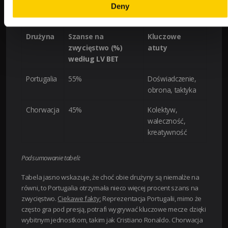
Deny
Tabela podsumowująca:
Drużyna
Szanse na
Kluczowe
zwycięstwo (%)
atuty
według LV BET
Portugalia
55%
Doświadczenie,
obrona, taktyka
Chorwacja
45%
Kolektyw,
waleczność,
kreatywność
Podsumowanie tabeli:
Tabela jasno wskazuje, że choć obie drużyny są niemalże na
równi, to Portugalia otrzymała nieco więcej procent szans na
zwycięstwo.
Ciekawe fakty:
Reprezentacja Portugalii, mimo że
często gra pod presją, potrafi wygrywać kluczowe mecze dzięki
wybitnym jednostkom, takim jak Cristiano Ronaldo. Chorwacja