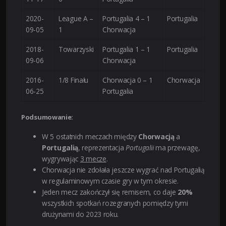
2020-
League A –
Portugalia 4 – 1
Portugalia
09-05
1
Chorwacja
2018-
Towarzyski
Portugalia 1 – 1
Portugalia
09-06
Chorwacja
2016-
1/8 Finału
Chorwacja 0 – 1
Chorwacja
06-25
Portugalia
Podsumowanie:
W 5 ostatnich meczach między
Chorwacją
a
Portugalią
, reprezentacja
Portugalii
ma przewagę,
wygrywając
3 mecze
.
Chorwacja nie zdołała jeszcze wygrać nad Portugalią
w regulaminowym czasie gry w tym okresie.
Jeden mecz zakończył się remisem, co daje
20%
wszystkich spotkań rozegranych pomiędzy tymi
drużynami do 2023 roku.