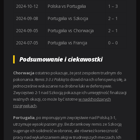
2024-10-12
Polska vs Portugalia
1 – 3
2024-09-08
Portugalia vs Szkocja
2 – 1
2024-09-05
Portugalia vs Chorwacja
2 – 1
2024-07-05
Portugalia vs Francja
0 – 0
Podsumowanie i ciekawostki
Chorwacja
ostatnio pokazuje, że jest zespołem trudnym do
pokonania.
Remis 3-3 z Polską
to dowód na ich ofensywną siłę, a
jednocześnie wskazanie na drobne luki w defensywie.
Zwycięstwo 2-1 nad Szkocją pokazuje ich umiejętność finalizacji
ważnych okazji, co może być istotne
w nadchodzących
rozgrywkach
.
Portugalia
, po imponującym zwycięstwie nad Polską 3-1,
utrzymuje
wysoki poziom gry
. Bezbramkowy remis ze Szkocją
sugeruje ich solidność w obronie, ale również konieczność
pracy nad wykańczaniem akcji w trudniejszych meczach. Ich