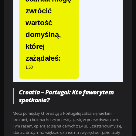
zwrócić
wartość
domyślną,
której
zażądałeś:
1.50
Croatia – Portugal: Kto faworytem
spotkania?
Mecz pomiędzy Chorwacją a Portugalią zbliża się wielkimi
krokami, a bukmacherzy prześcigają się w przewidywaniach.
Tym razem, opierając się na danych z LV BET, zastanowimy się,
która z drużyn ma większe szanse na zwycięstwo i jakie atuty