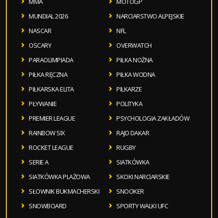
MMA
MOTOGP
MUNDIAL 2026
NARCIARSTWO ALPEJSKIE
NASCAR
NFL
OSCARY
OVERWATCH
PARAOLIMPIADA
PIŁKA NOŻNA
PIŁKA RĘCZNA
PIŁKA WODNA
PIŁKARSKA ELITA
PILKARZE
PŁYWANIE
POLITYKA
PREMIER LEAGUE
PSYCHOLOGIA ZAKŁADÓW
RAINBOW SIX
RAJD DAKAR
ROCKET LEAGUE
RUGBY
SERIE A
SIATKÓWKA
SIATKÓWKA PLAŻOWA
SKOKI NARCIARSKIE
SŁOWNIK BUKMACHERSKI
SNOOKER
SNOWBOARD
SPORTY WALKI UFC