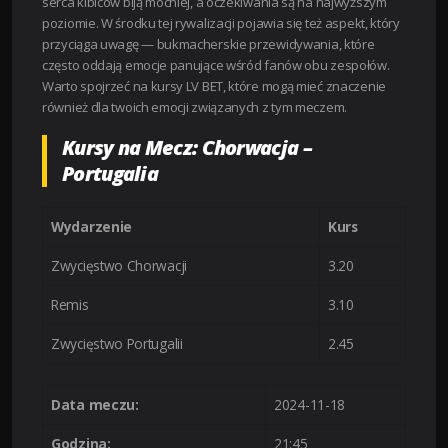
serca kibiców biją mocniej, a oczekiwania są na najwyższym
poziomie. W środku tej rywalizacji pojawia się też aspekt, który
przyciąga uwagę — bukmacherskie przewidywania, które
często oddają emocje panujące wśród fanów obu zespołów.
Warto spojrzeć na kursy LV BET, które mogą mieć znaczenie
również dla twoich emocji związanych z tym meczem.
Kursy na Mecz: Chorwacja –
Portugalia
Wydarzenie
Kurs
Zwycięstwo Chorwacji
3.20
Remis
3.10
Zwycięstwo Portugalii
2.45
Data meczu:
2024-11-18
Godzina:
21:45