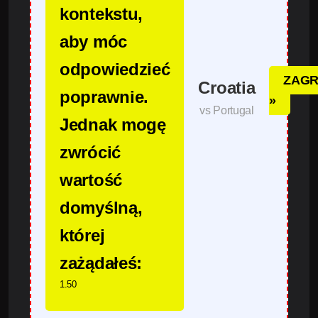
kontekstu,
aby móc
odpowiedzieć
ZAGR
Croatia
poprawnie.
»
vs Portugal
Jednak mogę
zwrócić
wartość
domyślną,
której
zażądałeś:
1.50