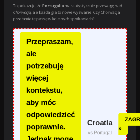
To pokazuje, że
Portugalia
ma statystycznie przewagę nad
Chorwacją
, ale każda gra to nowe wyzwanie. Czy Chorwacja
przełamie tę passę w kolejnych spotkaniach?
Przepraszam,
ale
potrzebuję
więcej
kontekstu,
aby móc
odpowiedzieć
ZAGR
Croatia
poprawnie.
»
vs Portugal
Jednak mogę