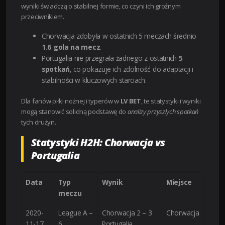
wyniki świadczą o stabilnej formie, co czyni ich groźnym
przeciwnikiem.
Chorwacja zdobyła w ostatnich 5 meczach średnio
1.6 gola na mecz
.
Portugalia nie przegrała żadnego z ostatnich
5
spotkań
, co pokazuje ich zdolność do adaptacji i
stabilności w kluczowych starciach.
Dla fanów piłki nożnej i typerów w
LV BET
, te statystyki i wyniki
mogą stanowić solidną podstawę do
analizy przyszłych spotkań
tych drużyn.
Statystyki H2H: Chorwacja vs
Portugalia
Data
Typ
Wynik
Miejsce
meczu
2020-
League A –
Chorwacja 2 – 3
Chorwacja
11-17
6
Portugalia