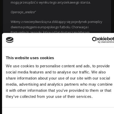
mogą przesądzić o wyniku tego arcyciekawego starcia.
Operacja „analiza”
Witimy z niecierpliwością na zbliżający się pojedynek pomiędzy
dwiema potęgami europejskiego futbolu. Chorwacja i
Portugalia to zespoły, które od lat dostarczają kibicom
niezapomnianych emocji, nie tylko europejskich, ale i
światowych boisk. Analiza okazuje się nie lada wyzwaniem,
lecz dzięki danym od LV BET możemy pokusić się o pewne
wnioski.
This website uses cookies
Przewidywania LV BET
We use cookies to personalise content and ads, to provide
social media features and to analyse our traffic. We also
LV BET, jeden z czołowych bukmacherów w naszym kraju,
share information about your use of our site with our social
obiektywnie ocenia sytuację na boisku. Z ich analizy wynika, że
nieznacznym faworytem jest Portugalia. Dlaczego? Odpowiedź
media, advertising and analytics partners who may combine
kryje się w kilku kluczowych aspektach, które zostaną
it with other information that you’ve provided to them or that
dokładniej omówione.
they’ve collected from your use of their services.
Kluczowe aspekty i atuty Portugalii:
Doświadczenie piłkarzy:
Portugalia może
Consent