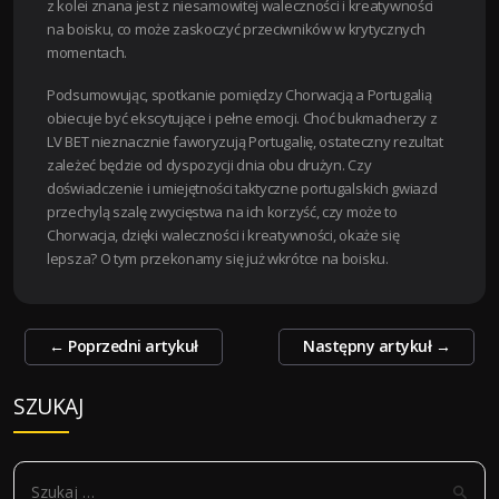
z kolei znana jest z niesamowitej waleczności i kreatywności
na boisku, co może zaskoczyć przeciwników w krytycznych
momentach.
Podsumowując, spotkanie pomiędzy Chorwacją a Portugalią
obiecuje być ekscytujące i pełne emocji. Choć bukmacherzy z
LV BET nieznacznie faworyzują Portugalię, ostateczny rezultat
zależeć będzie od dyspozycji dnia obu drużyn. Czy
doświadczenie i umiejętności taktyczne portugalskich gwiazd
przechylą szalę zwycięstwa na ich korzyść, czy może to
Chorwacja, dzięki waleczności i kreatywności, okaże się
lepsza? O tym przekonamy się już wkrótce na boisku.
Zobacz
←
Poprzedni artykuł
Następny artykuł
→
wpisy
SZUKAJ
S