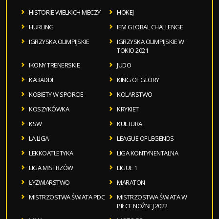
HISTORIE WIELKICH MECZY
HOKEJ
HURLING
IEM GLOBAL CHALLENGE
IGRZYSKA OLIMPIJSKIE
IGRZYSKA OLIMPIJSKIE W
TOKIO 2021
IKONY TRENERSKIE
JUDO
KABADDI
KING OF GLORY
KOBIETY W SPORCIE
KOLARSTWO
KOSZYKÓWKA
KRYKIET
KSW
KULTURA
LA LIGA
LEAGUE OF LEGENDS
LEKKOATLETYKA
LIGA KONTYNENTALNA
LIGA MISTRZÓW
LIGUE 1
ŁYŻWIARSTWO
MARATON
MISTRZOSTWA ŚWIATA PDC
MISTRZOSTWA ŚWIATA W
PIŁCE NOŻNEJ 2022