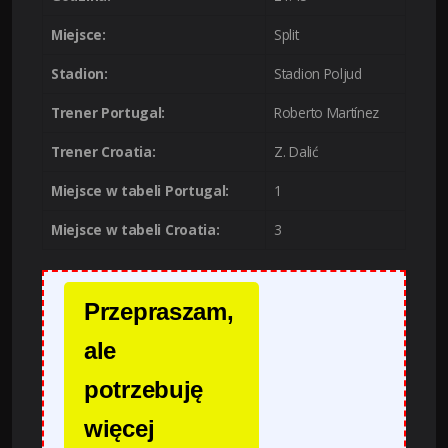
Miejsce:
Split
Stadion:
Stadion Poljud
Trener Portugal:
Roberto Martínez
Trener Croatia:
Z. Dalić
Miejsce w tabeli Portugal:
1
Miejsce w tabeli Croatia:
3
Przepraszam,
ale
potrzebuję
więcej