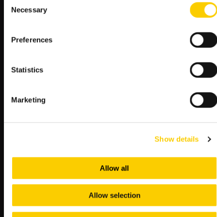
Necessary
poszczycić się obecnością piłkarskich ikon, które
Selection
mają na swoim koncie wiele znaczących zwycięstw
w rozgrywkach międzynarodowych.
Preferences
Stabilna linia defensywna:
Defensywa zespołu,
której filarami są długoletni zawodnicy ligi angielskiej
i hiszpańskiej, jest solidna i trudna do przełamania.
Statistics
Wsparcie kibiców:
Niezależnie od miejsca
rozgrywania meczu, Portugalczycy zawsze mogą
liczyć na gorące wsparcie swoich kibiców, co potrafi
Marketing
podnieść morale drużyny do niespotykanych
poziomów.
Zdolności taktyczne:
Portugalczycy słyną z
zaawansowanych umiejętności taktycznych, co
Show details
pozwala im skutecznie dostosowywać się do
sytuacji na boisku.
Allow all
Chorwacja także dysponuje znakomitym składem i nie można
jej nigdy lekceważyć. Jednakże według LV BET to Portugalia ma
Allow selection
delikatną przewagę metodyczną, co czyni ją faworytem tego
starcia.