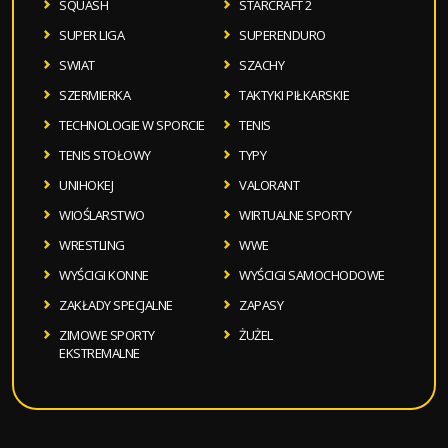
SQUASH
STARCRAFT 2
SUPER LIGA
SUPERENDURO
SWIAT
SZACHY
SZERMIERKA
TAKTYKI PIŁKARSKIE
TECHNOLOGIE W SPORCIE
TENIS
TENIS STOŁOWY
TYPY
UNIHOKEJ
VALORANT
WIOŚLARSTWO
WIRTUALNE SPORTY
WRESTLING
WWE
WYŚCIGI KONNE
WYŚCIGI SAMOCHODOWE
ZAKŁADY SPECJALNE
ZAPASY
ZIMOWE SPORTY
ŻUŻEL
EKSTREMALNE