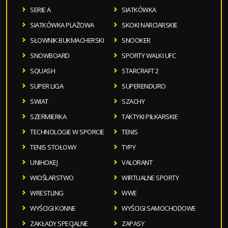
SERIE A
SIATKÓWKA
SIATKÓWKA PLAŻOWA
SKOKI NARCIARSKIE
SŁOWNIK BUKMACHERSKI
SNOOKER
SNOWBOARD
SPORTY WALKI UFC
SQUASH
STARCRAFT 2
SUPER LIGA
SUPERENDURO
SWIAT
SZACHY
SZERMIERKA
TAKTYKI PIŁKARSKIE
TECHNOLOGIE W SPORCIE
TENIS
TENIS STOŁOWY
TYPY
UNIHOKEJ
VALORANT
WIOŚLARSTWO
WIRTUALNE SPORTY
WRESTLING
WWE
WYŚCIGI KONNE
WYŚCIGI SAMOCHODOWE
ZAKŁADY SPECJALNE
ZAPASY