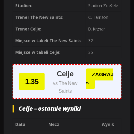
Stadion:
Stadion Z’dežele
Trener The New Saints:
C. Harrison
Trener Celje:
D. Krznar
Miejsce w tabeli The New Saints:
32
Miejsce w tabeli Celje:
25
Celje
ZAGRAJ
1.35
»
vs The New
Saints
Celje – ostatnie wyniki
Data
Mecz
Wynik