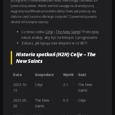
przegrane z
Panathinaikosem
i
Bala Town
mogły zachwiać ich
pewnością siebie. Warto zwrócić uwagę na dramatyczną
wygraną w półfinale przeciwko
Barry Town
. Jak potoczy się
dalsza część sezonu dla tego zespołu? Z pewnością warto
śledzić ich kolejne starcia.
Co teraz czeka
Celje
i
The New Saints
? Przeczytaj
nasze analizy, aby być na bieżąco z prognozami.
Zobacz, jak typują nasi eksperci w LV BET!
Historia spotkań (H2H) Celje – The
New Saints
Data
Gospodarz
Wynik
Gość
2023-10-
Celje
2-1
The New
15
Saints
2023-05-
The New
0-3
Celje
20
Saints