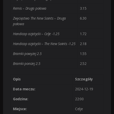
Remis – Druga połowa
3.15
Zwycięstwo The New Saints – Druga
6.30
połowa
Handicap azjatycki – Celje -1.25
1.72
Handicap azjatycki – The New Saints -1.25
2.18
Bramki powyżej 2.5
1.55
Bramki poniżej 2.5
2.52
Opis
Szczegóły
Data meczu:
2024-12-19
Godzina:
22:00
Miejsce:
Celje