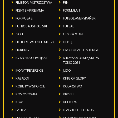
FELIETON MISTRZOSTWA
FEN
FIGHT EMPIRE MMA
FORMUŁA 1
FORMUŁA E
FUTBOL AMERYKAŃSKI
FUTBOL AUSTRALIJSKI
FUTSAL
GOLF
GRY KARCIANE
HISTORIE WIELKICH MECZY
HOKEJ
HURLING
IEM GLOBAL CHALLENGE
IGRZYSKA OLIMPIJSKIE
IGRZYSKA OLIMPIJSKIE W
TOKIO 2021
IKONY TRENERSKIE
JUDO
KABADDI
KING OF GLORY
KOBIETY W SPORCIE
KOLARSTWO
KOSZYKÓWKA
KRYKIET
KSW
KULTURA
LA LIGA
LEAGUE OF LEGENDS
LEKKOATLETYKA
LIGA KONTYNENTALNA