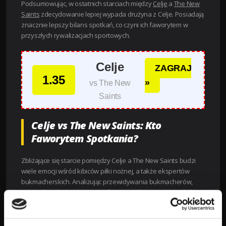
Podsumowując, w ostatnich starciach między
Celje
a
The New
Saints
zdecydowanie lepiej wypada drużyna z Celje. Posiadają
znacznie lepszy bilans spotkań, co czyni ich faworytem w
przyszłych rywalizacjach sportowych.
Celje
ZAGRAJ
1.35
»
vs The New
Saints
Celje vs The New Saints: Kto
Faworytem Spotkania?
Zbliżające się starcie pomiędzy Celje a The New Saints budzi
wiele emocji wśród kibiców piłki nożnej, a także ekspertów
bukmacherskich. Analizując przewidywania bukmacherów,
warto skupić się na kursach oferowanych przez LV BET, które
jednoznacznie wskazują, kto jest faworytem tego meczu.
Wartość kursu na zwycięstwo gospodarzy, czyli Celje, jest