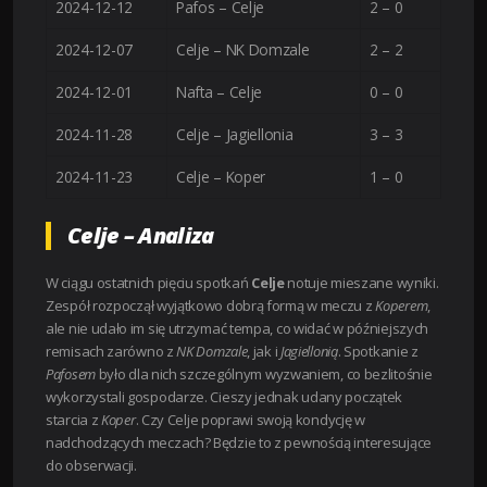
2024-12-12
Pafos – Celje
2 – 0
2024-12-07
Celje – NK Domzale
2 – 2
2024-12-01
Nafta – Celje
0 – 0
2024-11-28
Celje – Jagiellonia
3 – 3
2024-11-23
Celje – Koper
1 – 0
Celje – Analiza
W ciągu ostatnich pięciu spotkań
Celje
notuje mieszane wyniki.
Zespół rozpoczął wyjątkowo dobrą formą w meczu z
Koperem
,
ale nie udało im się utrzymać tempa, co widać w późniejszych
remisach zarówno z
NK Domzale
, jak i
Jagiellonią
. Spotkanie z
Pafosem
było dla nich szczególnym wyzwaniem, co bezlitośnie
wykorzystali gospodarze. Cieszy jednak udany początek
starcia z
Koper
. Czy Celje poprawi swoją kondycję w
nadchodzących meczach? Będzie to z pewnością interesujące
do obserwacji.