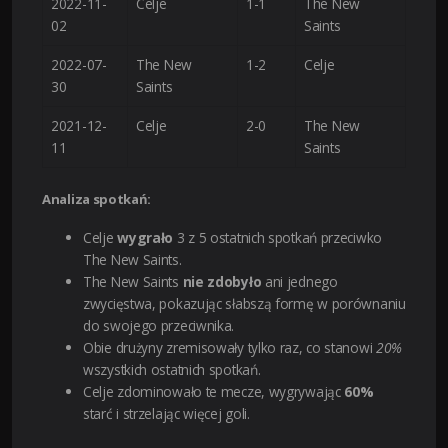
2022-11-
Celje
1-1
The New
02
Saints
2022-07-
The New
1-2
Celje
30
Saints
2021-12-
Celje
2-0
The New
11
Saints
Analiza spotkań:
Celje
wygrało
3 z 5 ostatnich spotkań przeciwko
The New Saints.
The New Saints
nie zdobyło
ani jednego
zwycięstwa, pokazując słabszą formę w porównaniu
do swojego przeciwnika.
Obie drużyny zremisowały tylko raz, co stanowi
20%
wszystkich ostatnich spotkań.
Celje zdominowało te mecze, wygrywając
60%
starć i strzelając więcej goli.