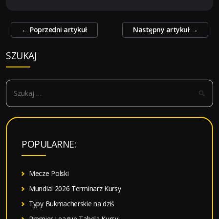
Zobacz
←
Poprzedni artykuł
Następny artykuł
→
wpisy
SZUKAJ
S
z
u
k
a
POPULARNE:
j
:
Mecze Polski
Mundial 2026 Terminarz Kursy
Typy Bukmacherskie na dziś
Premier League Tabela Kursy