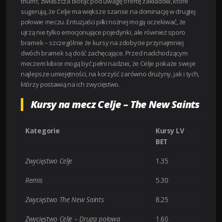
triumf, zwłaszcza biorąc pod uwagę ofertę zakładów, które
sugerują, że Celje ma większe szanse na dominację w drugiej
połowie meczu. Entuzjaści piłki nożnej mogą oczekiwać, że
ujrzą nie tylko emocjonujące pojedynki, ale również sporo
bramek – szczególnie że kursy na zdobycie przynajmniej
dwóch bramek są dość zachęcające. Przed nadchodzącym
meczem kibice mogą być pełni nadziei, że Celje pokaże swoje
najlepsze umiejętności, na korzyść zarówno drużyny, jak i tych,
którzy postawią na ich zwycięstwo.
Kursy na mecz Celje – The New Saints
Kategorie
Kursy LV
BET
Zwycięstwo Celje
1.35
Remis
5.30
Zwycięstwo The New Saints
8.25
Zwycięstwo Celje – Druga połowa
1.60