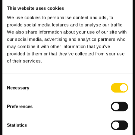
zdecydowanie niższa w porównaniu do pozostałych wyników,
This website uses cookies
co sugeruje, że to właśnie oni mają największe szanse na
triumf w tym pojedynku. Przyjrzyjmy się bliżej tym prognozom
We use cookies to personalise content and ads, to
oraz czynnikom, które mogą wpływać na przewagę Celje.
provide social media features and to analyse our traffic.
We also share information about your use of our site with
Kursy od LV BET:
our social media, advertising and analytics partners who
–
Zwycięstwo Celje:
1.35
may combine it with other information that you’ve
–
Remis:
5.30
provided to them or that they’ve collected from your use
–
Zwycięstwo The New Saints:
8.25
of their services.
Analiza kursów:
Jednym z najbardziej wymownych wskaźników jest kurs na
Consent
zwycięstwo Celje, wynoszący 1.35. W świecie zakładów
Necessary
Selection
bukmacherskich niższy kurs oznacza większą pewność
analityków co do określonego wyniku. W związku z tym, Celje
Preferences
uznawane jest za silnego kandydata do zdobycia trzech
punktów w tym spotkaniu.
Dla porównania, kurs na remis to 5.30, a na zwycięstwo The
Statistics
New Saints aż 8.25. Tak wysoka wartość na wygraną gości