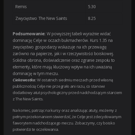
Remis
5.30
Zwycięstwo The New Saints
8.25
Podsumowanie:
W powyższej tabeli wyraźnie widać
dominację Celje w oczach bukmacherów. Kurs 1.35 na
zwycięstwo gospodarzy wskazuje na ich przewagę
zarówno na papierze, jak i w rzeczywistości boiskowej.
Solidna obrona, doświadczenie oraz zgranie zespołu to
elementy, które mają kluczowy wpływ na ich uważaną
dominację w tym meczu.
Ciekawostka:
W ostatnich siedmiu meczach przed własną
publicznością Celje nie przegrało ani razu, co stanowi
dodatkowy atut psychologiczny przed nadchodzącym starciem
z The New Saints.
Na koniec, patrząc na kursy oraz analizując atuty, możemy z
pełnym przekonaniem stwierdzić, że Celje jest zdecydowanym
faworytem nadchodzącego meczu. Zobaczymy, czy boisko
potwierdzi te oczekiwania.