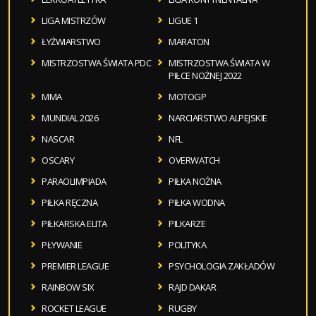
LIGA MISTRZÓW
LIGUE 1
ŁYŻWIARSTWO
MARATON
MISTRZOSTWA ŚWIATA PDC
MISTRZOSTWA ŚWIATA W
PIŁCE NOŻNEJ 2022
MMA
MOTOGP
MUNDIAL 2026
NARCIARSTWO ALPEJSKIE
NASCAR
NFL
OSCARY
OVERWATCH
PARAOLIMPIADA
PIŁKA NOŻNA
PIŁKA RĘCZNA
PIŁKA WODNA
PIŁKARSKA ELITA
PILKARZE
PŁYWANIE
POLITYKA
PREMIER LEAGUE
PSYCHOLOGIA ZAKŁADÓW
RAINBOW SIX
RAJD DAKAR
ROCKET LEAGUE
RUGBY