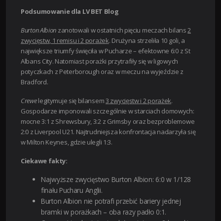
Podsumowanie dla LV BET Blog
Burton Albion
zanotowali w ostatnich pięciu meczach bilans
2
zwycięstw, 1 remisu i 2 porażek
. Drużyna strzeliła 10 goli, a
największe triumfy święciła w Pucharze – efektowne 6:0 z St
Albans City. Natomiast porażki przytrafiły się w ligowych
potyczkach z Peterborough oraz w meczu na wyjeździe z
Bradford.
Crewe
legitymuje się bilansem
3 zwycięstw i 2 porażek
.
Gospodarze imponowali szczególnie w starciach domowych:
mocne 3:1 z Shrewsbury, 3:2 z Grimsby oraz bezproblemowe
2:0 z Liverpool U21. Najtrudniejsza konfrontacja nadarzyła się
w Milton Keynes, gdzie ulegli 1:3.
Ciekawe fakty:
Najwyższe zwycięstwo Burton Albion: 6:0 w 1/128
finału Pucharu Anglii.
Burton Albion nie potrafi przebić bariery jednej
bramki w porażkach – oba razy padło 0:1.