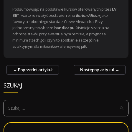
Podsumowując, na podstawie kursów oferowanych przez
LV
BET
, warto rozważyć postawienie na
Burton Albion
jako
faworyta sobotniego starcia z Crewe Alexandra. Przy
jednoczesnym wyborze
handicapu 0
istnieje szansa na
ochronę stawki przy ewentualnym remisie, a prognoza
minimum trzech goli czyni to spotkanie szczególnie
atrakcyjnym dla miłośników ofensywnej piłki.
Zobacz
←
Poprzedni artykuł
Następny artykuł
→
wpisy
SZUKAJ
S
z
u
k