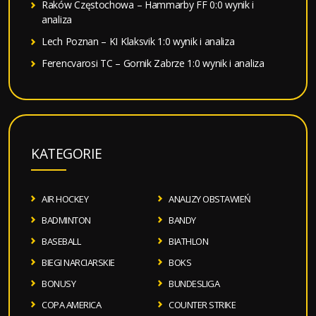
Raków Częstochowa – Hammarby FF 0:0 wynik i
analiza
Lech Poznan – KI Klaksvik 1:0 wynik i analiza
Ferencvarosi TC – Gornik Zabrze 1:0 wynik i analiza
KATEGORIE
AIR HOCKEY
ANALIZY OBSTAWIEŃ
BADMINTON
BANDY
BASEBALL
BIATHLON
BIEGI NARCIARSKIE
BOKS
BONUSY
BUNDESLIGA
COPA AMERICA
COUNTER STRIKE