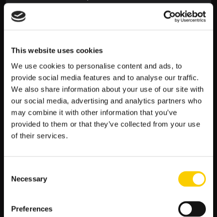
zwrot stawki”
Asian Handicap Crewe +0:
2.00
Over/Under 2.5 gola:
over 1.62 / under 2.20
Over/Under 1.5 gola:
over 1.20 / under 4.20
This website uses cookies
Wyraźnie widać, że bukmacherzy w LV BET liczą na
We use cookies to personalise content and ads, to
przynajmniej trzy gole w meczu (znacznie niższy kurs na over
provide social media features and to analyse our traffic.
2.5). Z kolei kurs na remis przy handicapie 0 świadczy, że nawet
We also share information about your use of our site with
w razie podziału punktów obstawiający zyskują zwrot.
our social media, advertising and analytics partners who
Najważniejsze punkty przewagi Burton Albion:
may combine it with other information that you’ve
provided to them or that they’ve collected from your use
Mniejszy kurs na wygraną:
2.38 vs 2.64 –
of their services.
bezpośredni sygnał faworyta.
Atut boiska:
gospodarze grają pod własną
publiczność.
Consent
Oferta handicapu 0:
kurs 1.80 – szansa na zwrot
Necessary
przy remisie.
Selection
Prognoza bramek:
over 2.5 gola po kursie 1.62 –
oczekiwania ofensywnej konfrontacji.
Preferences
Wsparcie analityczne:
kursy główne i poboczne