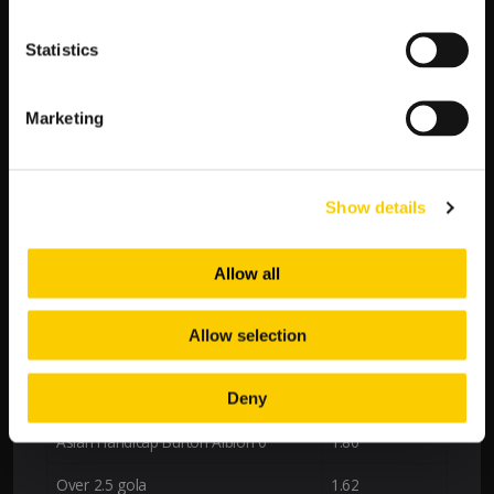
są spójne – jednoznacznie faworyzują Burton
Albion.
Statistics
Patrząc na zestawienie kursów,
Burton Albion
posiada
przewagę nie tylko w kursie na zwycięstwo, ale również w
Marketing
kluczowych zakładach związanych z handicapem i liczbą goli.
To przekłada się na wiarygodny sygnał do postawienia właśnie
na gospodarzy.
Show details
Podsumowanie w formie tabeli
Zakład
Kurs LV BET
Allow all
Burton Albion – zwycięstwo
2.38
Allow selection
Remis
3.45
Deny
Crewe Alexandra – zwycięstwo
2.64
Asian Handicap Burton Albion 0
1.80
Over 2.5 gola
1.62