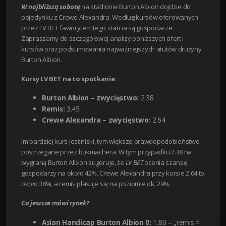
W najbliższą sobotę
na stadionie Burton Albion dojdzie do
pojedynku z Crewe Alexandra. Według kursów oferowanych
przez
LV BET
faworytem tego starcia są gospodarze.
Zapraszamy do szczegółowej analizy poniższych ofert i
kursów oraz podsumowania najważniejszych atutów drużyny
Burton Albion.
Kursy LV BET na to spotkanie:
Burton Albion – zwycięstwo:
2.38
Remis:
3.45
Crewe Alexandra – zwycięstwo:
2.64
Im bardziej kurs jest niski, tym większe prawdopodobieństwo
postrzegane przez bukmachera. W tym przypadku 2.38 na
wygraną Burton Albion sugeruje, że
LV BET
ocenia szansę
gospodarzy na około 42%. Crewe Alexandra przy kursie 2.64 to
około 38%, a remis plasuje się na poziomie ok. 29%.
Co jeszcze mówi rynek?
Asian Handicap Burton Albion 0:
1.80 – „remis =