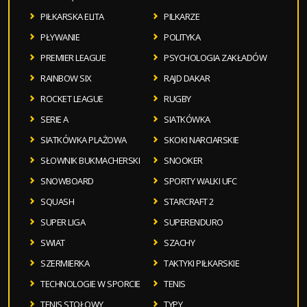
PIŁKARSKA ELITA
PILKARZE
PŁYWANIE
POLITYKA
PREMIER LEAGUE
PSYCHOLOGIA ZAKŁADÓW
RAINBOW SIX
RAJD DAKAR
ROCKET LEAGUE
RUGBY
SERIE A
SIATKÓWKA
SIATKÓWKA PLAŻOWA
SKOKI NARCIARSKIE
SŁOWNIK BUKMACHERSKI
SNOOKER
SNOWBOARD
SPORTY WALKI UFC
SQUASH
STARCRAFT 2
SUPER LIGA
SUPERENDURO
SWIAT
SZACHY
SZERMIERKA
TAKTYKI PIŁKARSKIE
TECHNOLOGIE W SPORCIE
TENIS
TENIS STOŁOWY
TYPY