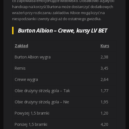
co zapowiada emocjonujące widowisko. Dodatkowo azjatycki
handicap na korzyść Burtona może dostarczyć dodatkowych
wrażeń przy rozliczaniu zakładów. Kibice mogą liczyć na
niespodzianki i zwroty akcji aż do ostatniego gwizdka.
Burton Albion – Crewe, kursy LV BET
Zakład
Kurs
Burton Albion wygra
2,38
Remis
3,45
Crewe wygra
2,64
Obie drużyny strzelą gola – Tak
1,77
Obie drużyny strzelą gola – Nie
1,95
Powyżej 1,5 bramki
1,20
Poniżej 1,5 bramki
4,20