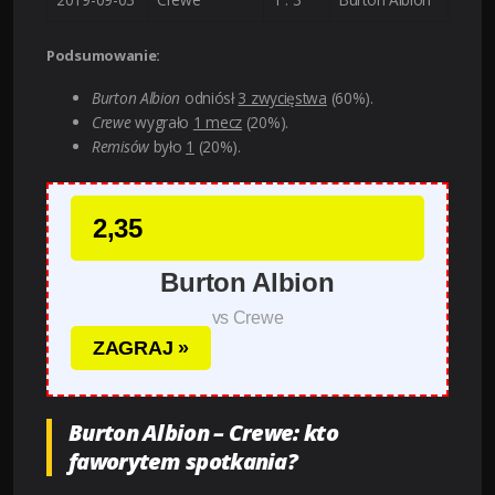
Podsumowanie:
Burton Albion
odniósł
3 zwycięstwa
(60%).
Crewe
wygrało
1 mecz
(20%).
Remisów
było
1
(20%).
2,35
Burton Albion
vs Crewe
ZAGRAJ »
Burton Albion – Crewe: kto
faworytem spotkania?