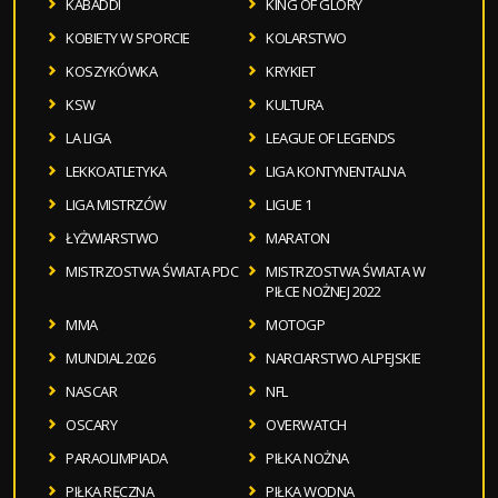
KABADDI
KING OF GLORY
KOBIETY W SPORCIE
KOLARSTWO
KOSZYKÓWKA
KRYKIET
KSW
KULTURA
LA LIGA
LEAGUE OF LEGENDS
LEKKOATLETYKA
LIGA KONTYNENTALNA
LIGA MISTRZÓW
LIGUE 1
ŁYŻWIARSTWO
MARATON
MISTRZOSTWA ŚWIATA PDC
MISTRZOSTWA ŚWIATA W
PIŁCE NOŻNEJ 2022
MMA
MOTOGP
MUNDIAL 2026
NARCIARSTWO ALPEJSKIE
NASCAR
NFL
OSCARY
OVERWATCH
PARAOLIMPIADA
PIŁKA NOŻNA
PIŁKA RĘCZNA
PIŁKA WODNA