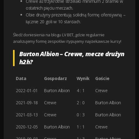
Crewe aż trzykrotnie strzelało minimum 2 bramki w
ostatnich pięciu meczach.
Obie drużyny prezentują solidną formę ofensywną –
łącznie 20 goli w 10 starciach.
Śledź doniesienia na blogu LV BET, gdzie regularnie
analizujemy formę zespołów i typujemy najciekawsze kursy!
Burton Albion – Crewe, mecze drużyn
h2h?
Data
Gospodarz
Wynik
Goście
2022-01-01
Burton Albion
4 : 1
Crewe
2021-09-18
Crewe
2 : 0
Burton Albion
2021-03-13
Crewe
0 : 3
Burton Albion
2020-12-05
Burton Albion
1 : 1
Crewe
2019-09-03
Crewe
1 : 3
Burton Albion