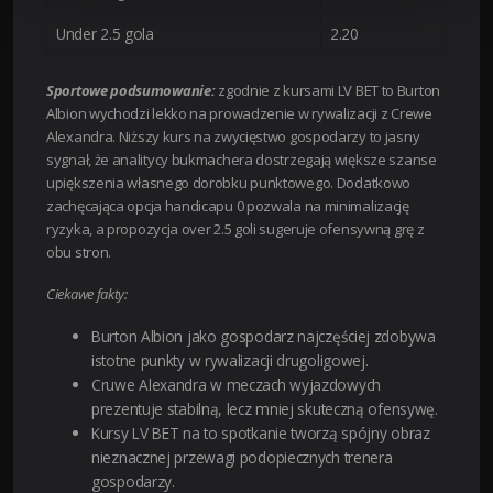
Under 2.5 gola
2.20
Sportowe podsumowanie:
zgodnie z kursami LV BET to Burton
Albion wychodzi lekko na prowadzenie w rywalizacji z Crewe
Alexandra. Niższy kurs na zwycięstwo gospodarzy to jasny
sygnał, że analitycy bukmachera dostrzegają większe szanse
upiększenia własnego dorobku punktowego. Dodatkowo
zachęcająca opcja handicapu 0 pozwala na minimalizację
ryzyka, a propozycja over 2.5 goli sugeruje ofensywną grę z
obu stron.
Ciekawe fakty:
Burton Albion jako gospodarz najczęściej zdobywa
istotne punkty w rywalizacji drugoligowej.
Cruwe Alexandra w meczach wyjazdowych
prezentuje stabilną, lecz mniej skuteczną ofensywę.
Kursy LV BET na to spotkanie tworzą spójny obraz
nieznacznej przewagi podopiecznych trenera
gospodarzy.