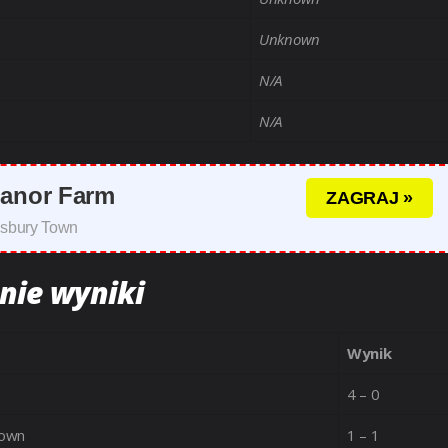
Unknown
N/A
N/A
Manor Farm
ZAGRAJ »
esbury Town
nie wyniki
Wynik
4 – 0
Town
1 – 1