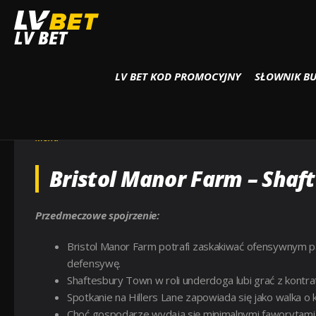
Strona główna
Menu
Bristol Manor Farm – Shaftesbury Town ( 2025-09-06 
LV BET
LV BET KOD PROMOCYJNY
SŁOWNIK B
BRISTOL MANOR FARM – SHA
16:00 ) KURSY, TYPY – KTO B
Menu
Bristol Manor Farm – Shaf
Przedmeczowe spojrzenie:
Bristol Manor Farm potrafi zaskakiwać ofensywnym 
defensywę.
Shaftesbury Town w roli underdoga lubi grać z kontrat
Spotkanie na Hillers Lane zapowiada się jako walka o
Choć gospodarze wydają się minimalnymi faworytami, re