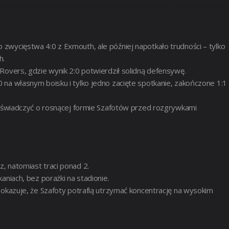
wycięstwa 4:0 z Exmouth, ale później napotkało trudności – tylko
h.
Rovers, gdzie wynik 2:0 potwierdził solidną defensywę.
na własnym boisku i tylko jedno zacięte spotkanie, zakończone 1:1
że świadczyć o rosnącej formie Szafotów przed rozgrywkami
, natomiast traci ponad 2.
aniach, bez porażki na stadionie.
pokazuje, że Szafoty potrafią utrzymać koncentrację na wysokim