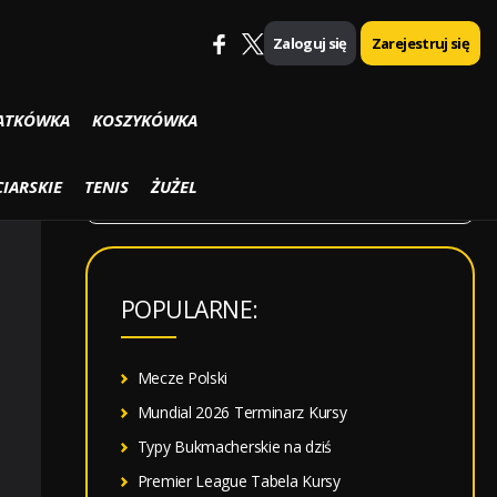
Zaloguj się
Zarejestruj się
SZUKAJ
ATKÓWKA
KOSZYKÓWKA
S
IARSKIE
TENIS
ŻUŻEL
z
u
k
POPULARNE:
a
j
:
Mecze Polski
Mundial 2026 Terminarz Kursy
Typy Bukmacherskie na dziś
Premier League Tabela Kursy