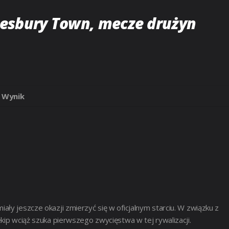
tesbury Town, mecze drużyn
Wynik
ały jeszcze okazji zmierzyć się w oficjalnym starciu. W związku z
kip wciąż szuka pierwszego zwycięstwa w tej rywalizacji.