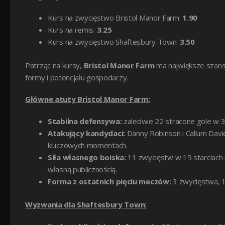
Kurs na zwycięstwo Bristol Manor Farm:
1.90
Kurs na remis:
3.25
Kurs na zwycięstwo Shaftesbury Town:
3.50
Patrząc na kursy,
Bristol Manor Farm
ma największe szanse
formy i potencjału gospodarzy.
Główne atuty Bristol Manor Farm:
Stabilna defensywa:
zaledwie 22 stracone gole w 3
Atakujący kandydaci:
Danny Robinson i Callum Davie
kluczowych momentach.
Siła własnego boiska:
11 zwycięstw w 19 starciach 
własną publicznością.
Forma z ostatnich pięciu meczów:
3 zwycięstwa, 1
Wyzwania dla Shaftesbury Town: