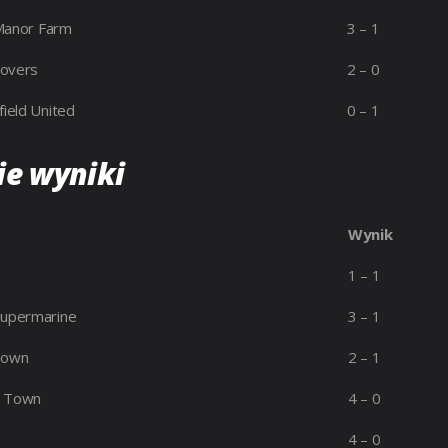
 Manor Farm
3 – 1
Rovers
2 – 0
ield United
0 – 1
ie wyniki
Wynik
1 – 1
Supermarine
3 – 1
Town
2 – 1
m Town
4 – 0
4 – 0