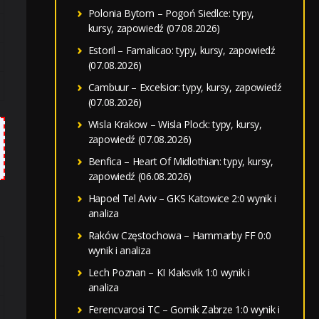
Polonia Bytom – Pogoń Siedlce: typy,
kursy, zapowiedź (07.08.2026)
Estoril – Famalicao: typy, kursy, zapowiedź
(07.08.2026)
Cambuur – Excelsior: typy, kursy, zapowiedź
(07.08.2026)
Wisla Krakow – Wisla Plock: typy, kursy,
zapowiedź (07.08.2026)
Benfica – Heart Of Midlothian: typy, kursy,
zapowiedź (06.08.2026)
Hapoel Tel Aviv – GKS Katowice 2:0 wynik i
analiza
Raków Częstochowa – Hammarby FF 0:0
wynik i analiza
Lech Poznan – KI Klaksvik 1:0 wynik i
analiza
Ferencvarosi TC – Gornik Zabrze 1:0 wynik i