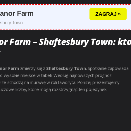
Manor Farm
ZAGRAJ »
esbury Town
or Farm – Shaftesbury Town: kt
?
anor Farm
zmierzy się z
Shaftesbury Town
. Spotkanie zapowiada
ą o wysokie miejsce w tabeli. Według najnowszych prognoz
rze schodzą na murawę w roli faworyta. Poniżej prezentujemy
luczowe liczby, które mogą rozstrzygnąć ten pojedynek.