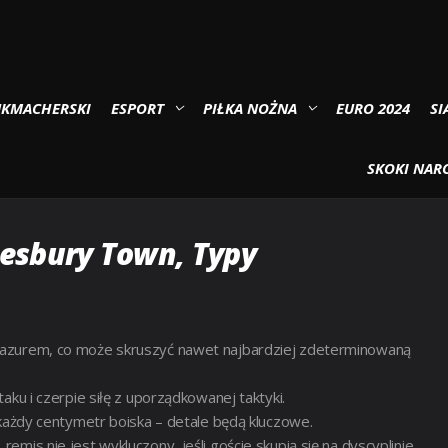
16:00 ) Kursy, Typy – Kto będzie lepszy?
UKMACHERSKI
ESPORT
PIŁKA NOŻNA
EURO 2024
SI
FTESBURY TOWN ( 2025-09-06
ĘDZIE LEPSZY?
SKOKI NARC
tesbury Town, Typy
pazurem, co może skruszyć nawet najbardziej zdeterminowaną
aku i czerpie siłę z uporządkowanej taktyki.
 każdy centymetr boiska – detale będą kluczowe.
mis nie jest wykluczony, jeśli goście skupią się na dyscyplinie