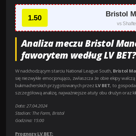
Bristol 
1.50
vs Shaft
Analiza meczu Bristol Man
faworytem według LV BET
W nadchodzącym starciu National League South,
Bristol M
się niezwykle emocjonująco, zwłaszcza że obie ekipy walcz
bukmacherskich przygotowanych przez
LV BET
, to gospoda
szczegółową analizę, najważniejsze atuty obu drużyn oraz k
Data: 27.04.2024
Stadion: The Farm, Bristol
Godzina: 15:00
Prognozy LV BET: