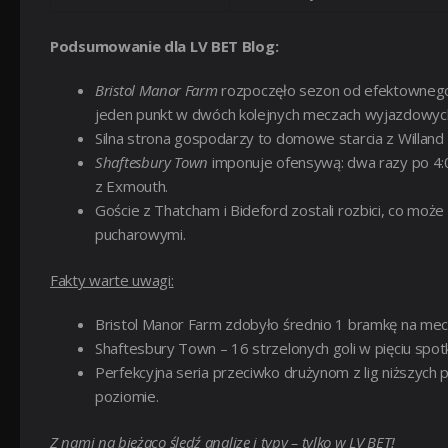
Podsumowanie dla LV BET Blog:
Bristol Manor Farm
rozpoczęło sezon od efektownego z
jeden punkt w dwóch kolejnych meczach wyjazdowyc
Silna strona gospodarzy to domowe starcia z Willand 
Shaftesbury Town
imponuje ofensywą: dwa razy po 4:0 
z Exmouth.
Goście z Thatcham i Bideford zostali rozbici, co mo
pucharowymi.
Fakty warte uwagi:
Bristol Manor Farm zdobyło średnio 1 bramkę na mecz
Shaftesbury Town – 16 strzelonych goli w pięciu spotk
Perfekcyjna seria przeciwko drużynom z lig niższych 
poziomie.
Z nami na bieżąco śledź analizę i typy – tylko w LV BET!