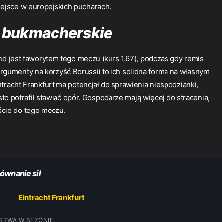
miejsce w europejskich pucharach.
y bukmacherskie
 jest faworytem tego meczu (kurs 1.67), podczas gdy remis
Argumenty na korzyść Borussii to ich solidna forma na własnym
Eintracht Frankfurt ma potencjał do sprawienia niespodzianki,
o potrafił stawiać opór. Gospodarze mają więcej do stracenia,
ście do tego meczu.
ównanie sił
Eintracht Frankfurt
STWA W SEZONIE