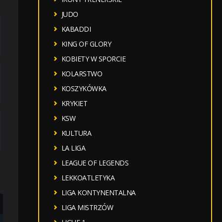
JUDO
KABADDI
KING OF GLORY
KOBIETY W SPORCIE
KOLARSTWO
KOSZYKÓWKA
KRYKIET
KSW
KULTURA
LA LIGA
LEAGUE OF LEGENDS
LEKKOATLETYKA
LIGA KONTYNENTALNA
LIGA MISTRZÓW