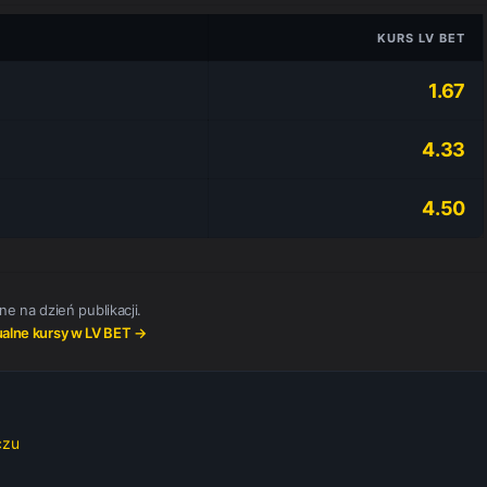
KURS LV BET
1.67
4.33
4.50
ne na dzień publikacji.
alne kursy w LV BET →
czu