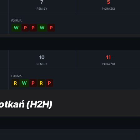
7
5
REMISY
PORAŻKI
FORMA
W
P
P
W
P
10
11
REMISY
PORAŻKI
FORMA
R
W
P
R
P
potkań (H2H)