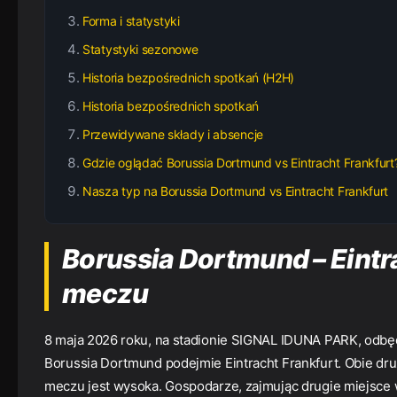
Forma i statystyki
Statystyki sezonowe
Historia bezpośrednich spotkań (H2H)
Historia bezpośrednich spotkań
Przewidywane składy i absencje
Gdzie oglądać Borussia Dortmund vs Eintracht Frankfurt
Nasza typ na Borussia Dortmund vs Eintracht Frankfurt
Borussia Dortmund – Eintr
meczu
8 maja 2026 roku, na stadionie SIGNAL IDUNA PARK, odbęd
Borussia Dortmund podejmie Eintracht Frankfurt. Obie dr
meczu jest wysoka. Gospodarze, zajmując drugie miejsce w 