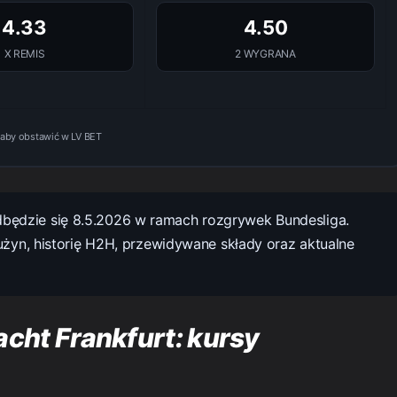
4.33
4.50
X REMIS
2 WYGRANA
s, aby obstawić w LV BET
będzie się 8.5.2026 w ramach rozgrywek Bundesliga.
rużyn, historię H2H, przewidywane składy oraz aktualne
acht Frankfurt: kursy