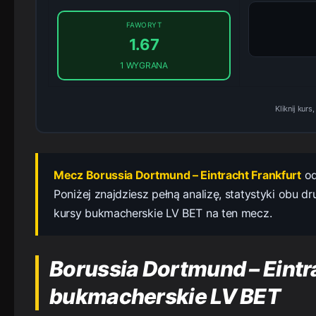
FAWORYT
1.67
1 WYGRANA
Kliknij kur
Mecz Borussia Dortmund – Eintracht Frankfurt
od
Poniżej znajdziesz pełną analizę, statystyki obu d
kursy bukmacherskie LV BET na ten mecz.
Borussia Dortmund – Eintr
bukmacherskie LV BET