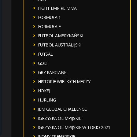
FIGHT EMPIRE MMA
FORMUŁA 1
FORMUŁA E
FUTBOL AMERYKAŃSKI
FUTBOL AUSTRALIJSKI
FUTSAL
GOLF
GRY KARCIANE
HISTORIE WIELKICH MECZY
HOKEJ
HURLING
IEM GLOBAL CHALLENGE
IGRZYSKA OLIMPIJSKIE
IGRZYSKA OLIMPIJSKIE W TOKIO 2021
IKONY TRENERSKIE