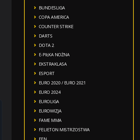
BUNDESLIGA
COPA AMERICA
COUNTER STRIKE
DARTS
DOTA 2
E-PIŁKA NOŻNA
EKSTRAKLASA
ESPORT
EURO 2020 / EURO 2021
EURO 2024
EUROLIGA
EUROWIZJA
FAME MMA
FELIETON MISTRZOSTWA
FEN