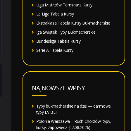
Liga Mistrzów Terminarz Kursy
La Liga Tabela Kursy
Ekstraklasa Tabela Kursy Bukmacherskie
Iga Świątek Typy Bukmacherskie
Bundesliga Tabela Kursy
Serie A Tabela Kursy
NAJNOWSZE WPISY
Typy bukmacherskie na dziś — darmowe
typy LV BET
Polonia Warszawa – Ruch Chorzów: typy,
kursy, zapowiedź (07.08.2026)