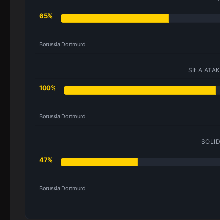
65%
Borussia Dortmund
SIŁA ATAK
100%
Borussia Dortmund
SOLI
47%
Borussia Dortmund