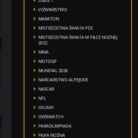
LIGUE 1
ŁYŻWIARSTWO
MARATON
MISTRZOSTWA ŚWIATA PDC
MISTRZOSTWA ŚWIATA W PIŁCE NOŻNEJ
2022
MMA
MOTOGP
MUNDIAL 2026
NARCIARSTWO ALPEJSKIE
NASCAR
NFL
OSCARY
OVERWATCH
PARAOLIMPIADA
PIŁKA NOŻNA