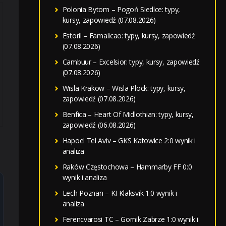
Polonia Bytom – Pogoń Siedlce: typy,
kursy, zapowiedź (07.08.2026)
Estoril – Famalicao: typy, kursy, zapowiedź
(07.08.2026)
Cambuur – Excelsior: typy, kursy, zapowiedź
(07.08.2026)
Wisla Krakow – Wisla Plock: typy, kursy,
zapowiedź (07.08.2026)
Benfica – Heart Of Midlothian: typy, kursy,
zapowiedź (06.08.2026)
Hapoel Tel Aviv – GKS Katowice 2:0 wynik i
analiza
Raków Częstochowa – Hammarby FF 0:0
wynik i analiza
Lech Poznan – KI Klaksvik 1:0 wynik i
analiza
Ferencvarosi TC – Gornik Zabrze 1:0 wynik i