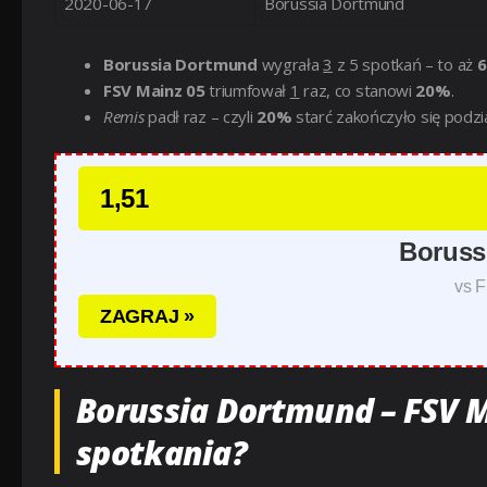
2020-06-17
Borussia Dortmund
Borussia Dortmund
wygrała
3
z 5 spotkań – to aż
FSV Mainz 05
triumfował
1
raz, co stanowi
20%
.
Remis
padł raz – czyli
20%
starć zakończyło się podz
1,51
Boruss
vs 
ZAGRAJ »
Borussia Dortmund – FSV M
spotkania?