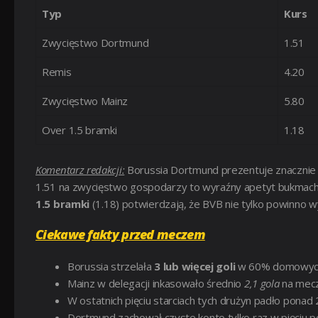
Typ
Kurs
Zwycięstwo Dortmund
1.51
Remis
4.20
Zwycięstwo Mainz
5.80
Over 1.5 bramki
1.18
Komentarz redakcji:
Borussia Dortmund prezentuje znacznie 
1.51 na zwycięstwo gospodarzy to wyraźny apetyt bukmach
1.5 bramki
(1.18) potwierdzają, że BVB nie tylko powinno w
Ciekawe fakty przed meczem
Borussia strzelała
3 lub więcej goli
w 60% domowych 
Mainz w delegacji inkasowało średnio
2,1 gola
na mecz
W ostatnich pięciu starciach tych drużyn padło ponad 2
Dortmund zachował czyste konto tylko raz w pięciu