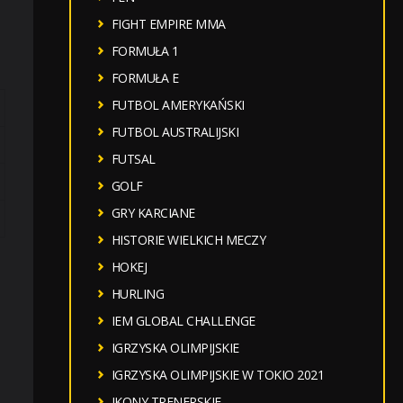
FIGHT EMPIRE MMA
FORMUŁA 1
FORMUŁA E
FUTBOL AMERYKAŃSKI
FUTBOL AUSTRALIJSKI
FUTSAL
GOLF
GRY KARCIANE
HISTORIE WIELKICH MECZY
HOKEJ
HURLING
IEM GLOBAL CHALLENGE
IGRZYSKA OLIMPIJSKIE
IGRZYSKA OLIMPIJSKIE W TOKIO 2021
IKONY TRENERSKIE