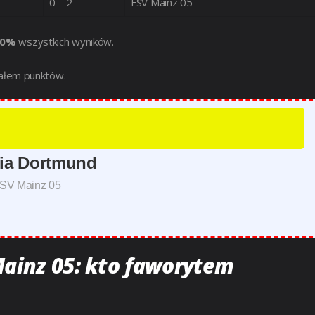
0 – 2
FSV Mainz 05
60%
wszystkich wyników.
iałem punktów.
ia Dortmund
FSV Mainz 05
ainz 05: kto faworytem