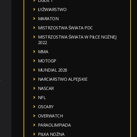
LIGUE 1
ŁYŻWIARSTWO
MARATON
MISTRZOSTWA ŚWIATA PDC
MISTRZOSTWA ŚWIATA W PIŁCE NOŻNEJ
2022
MMA
MOTOGP
MUNDIAL 2026
NARCIARSTWO ALPEJSKIE
r
NASCAR
NFL
OSCARY
OVERWATCH
PARAOLIMPIADA
PIŁKA NOŻNA