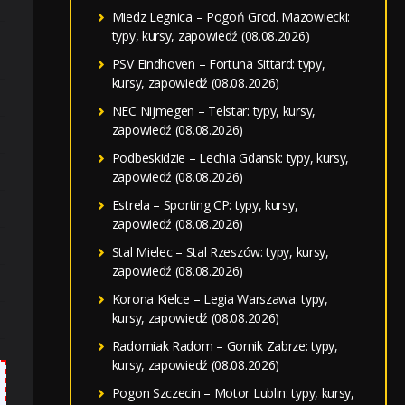
Miedz Legnica – Pogoń Grod. Mazowiecki:
typy, kursy, zapowiedź (08.08.2026)
PSV Eindhoven – Fortuna Sittard: typy,
kursy, zapowiedź (08.08.2026)
NEC Nijmegen – Telstar: typy, kursy,
zapowiedź (08.08.2026)
Podbeskidzie – Lechia Gdansk: typy, kursy,
zapowiedź (08.08.2026)
Estrela – Sporting CP: typy, kursy,
zapowiedź (08.08.2026)
Stal Mielec – Stal Rzeszów: typy, kursy,
zapowiedź (08.08.2026)
Korona Kielce – Legia Warszawa: typy,
kursy, zapowiedź (08.08.2026)
Radomiak Radom – Gornik Zabrze: typy,
kursy, zapowiedź (08.08.2026)
Pogon Szczecin – Motor Lublin: typy, kursy,