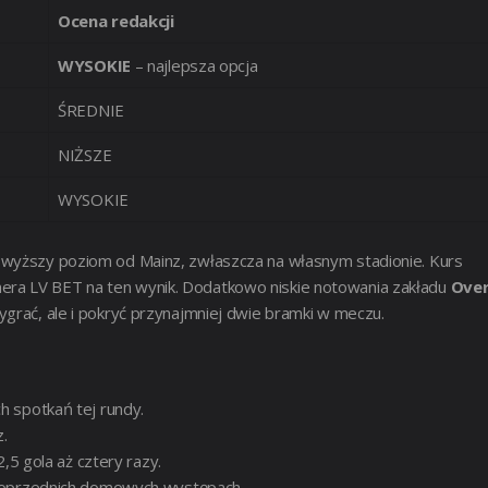
Ocena redakcji
WYSOKIE
– najlepsza opcja
ŚREDNIE
NIŻSZE
WYSOKIE
wyższy poziom od Mainz, zwłaszcza na własnym stadionie. Kurs
era LV BET na ten wynik. Dodatkowo niskie notowania zakładu
Ove
ygrać, ale i pokryć przynajmniej dwie bramki w meczu.
spotkań tej rundy.
.
,5 gola aż cztery razy.
 poprzednich domowych występach.