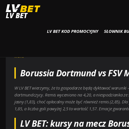
Strona główna
Menu
Borussia Dortmund – FSV Mainz 05 ( 2026-02-13 21:3
LV BET
LV BET KOD PROMOCYJNY
SŁOWNIK B
BORUSSIA DORTMUND – FSV MA
KURSY, TYPY – KTO BĘDZIE L
Menu
Borussia Dortmund vs FSV 
W LV BET wierzymy, że to gospodarze będą dyktować warunki – 
dortmundczycy. Remis wyceniono na 4,20, a niespodzianka ze s
jasny (1,83), choć opłacalny może być również remis (2,85). D
1,85, a liczba goli powyżej 2,5 to wartość 1,57. Emocje gwarant
LV BET: kursy na mecz Boru