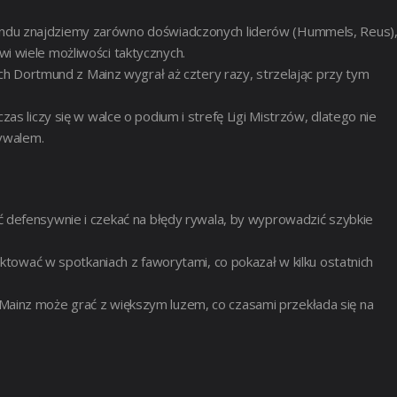
du znajdziemy zarówno doświadczonych liderów (Hummels, Reus)
owi wiele możliwości taktycznych.
ch Dortmund z Mainz wygrał aż cztery razy, strzelając przy tym
zas liczy się w walce o podium i strefę Ligi Mistrzów, dlatego nie
ywalem.
ć defensywnie i czekać na błędy rywala, by wyprowadzić szybkie
ktować w spotkaniach z faworytami, co pokazał w kilku ostatnich
i Mainz może grać z większym luzem, co czasami przekłada się na