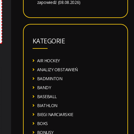
zapowiedź (08.08.2026)
KATEGORIE
AIR HOCKEY
ANALIZY OBSTAWIEŃ
BADMINTON
BANDY
BASEBALL
BIATHLON
BIEGI NARCIARSKIE
BOKS
BONUSY