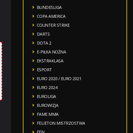
BUNDESLIGA
COPA AMERICA
COUNTER STRIKE
DARTS
DOTA 2
E-PIŁKA NOŻNA
EKSTRAKLASA
ESPORT
EURO 2020 / EURO 2021
EURO 2024
EUROLIGA
EUROWIZJA
FAME MMA
FELIETON MISTRZOSTWA
FEN