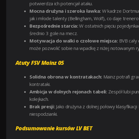
potwierdza ich potencjał ataku.
Mocna drużyna i szeroka ławka:
W kadrze Dortmun
jak i młode talenty (Bellingham, Wolf), co daje trener
Bezpośrednie starcia:
W ostatnich pięciu pojedynka
średnio 3 gole na mecz.
Motywacja do walki o czołowe miejsca:
BVB cały c
może pozwolić sobie na wpadkę z niżej notowanym r
Atuty FSV Mainz 05
Solidna obrona w kontratakach:
Mainz potrafi gra
kontrataki.
Ambicja w dolnych rejonach tabeli:
Zespół lubi pun
kolejkach.
Brak presji:
Jako drużyna z dolnej połowy klasyfikacj
niespodzianki.
Podsumowanie kursów LV BET