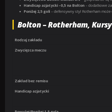
Handicap azjatycki –0,5 na Bolton
– dodatkowe zabe
Poniżej 2,5 goli
– defensywny styl Rotherham może ogr
Bolton – Rotherham, Kursy
Rodzaj zakładu
Zwycięzca meczu
Zakład bez remisu
Handicap azjatycki
Powyżej/Poniżej 1,5 gola