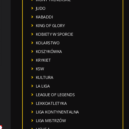
JUDO
KABADDI
KING OF GLORY
KOBIETY W SPORCIE
KOLARSTWO
KOSZYKÓWKA
KRYKIET
KSW
KULTURA
LA LIGA
LEAGUE OF LEGENDS
LEKKOATLETYKA
LIGA KONTYNENTALNA
LIGA MISTRZÓW