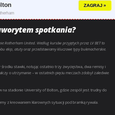
lton
ZAGRAJ »
therham
faworytem spotkania?
e Rotherham United. Według kursów przyjętych przez LV BET to
bu ekip, atuty oraz przedstawiamy kluczowe typy bukmacherskie.
w środku stawki, notując ostatnio trzy zwycięstwa, dwa remisy i
alczy o utrzymanie – w ostatnich pięciu meczach zdobył zaledwie
 na stadionie University of Bolton, gdzie zespół jest trudny do
emy z kreowaniem klarownych sytuacji pod bramką rywala.