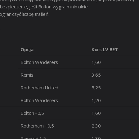
zpieczenie, jeśli Bolton wygra minimalnie.
aniczyć liczbę trafień.
Opcja
Kurs LV BET
Bolton Wanderers
1,60
Remis
3,65
Rotherham United
5,25
Bolton Wanderers
1,20
Bolton –0,5
1,60
Rotherham +0,5
2,30
Powyżej 1,5
1,30