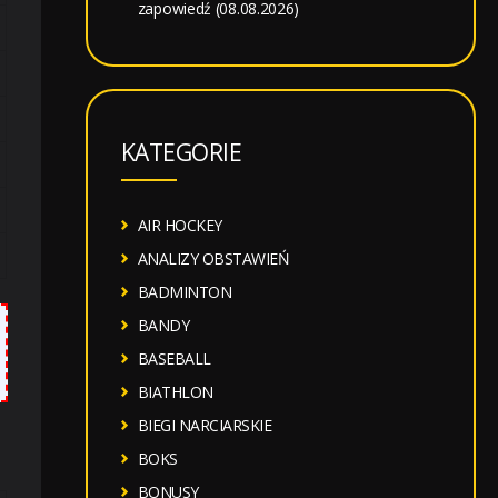
zapowiedź (08.08.2026)
KATEGORIE
AIR HOCKEY
ANALIZY OBSTAWIEŃ
BADMINTON
BANDY
BASEBALL
BIATHLON
BIEGI NARCIARSKIE
BOKS
BONUSY