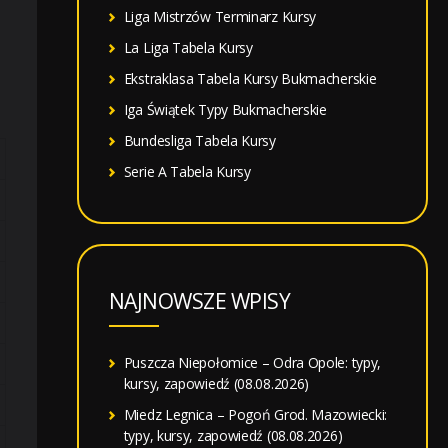
Liga Mistrzów Terminarz Kursy
La Liga Tabela Kursy
Ekstraklasa Tabela Kursy Bukmacherskie
Iga Świątek Typy Bukmacherskie
Bundesliga Tabela Kursy
Serie A Tabela Kursy
NAJNOWSZE WPISY
Puszcza Niepołomice – Odra Opole: typy,
kursy, zapowiedź (08.08.2026)
Miedz Legnica – Pogoń Grod. Mazowiecki:
typy, kursy, zapowiedź (08.08.2026)