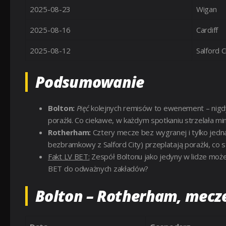
2025-08-23
Wigan
2025-08-16
Cardiff
2025-08-12
Salford C
Podsumowanie
Bolton:
Pięć
kolejnych remisów to ewenement – nigdy 
porażki. Co ciekawe, w każdym spotkaniu strzelała mi
Rotherham:
Cztery mecze bez wygranej i tylko jedn
bezbramkowy z Salford City) przeplatają porażki, co st
Fakt LV BET:
Zespół Boltonu jako jedyny w lidze może 
BET do odważnych zakładów?
Bolton – Rotherham, mecz