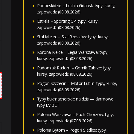
Podbeskidzie – Lechia Gdansk: typy, kursy,
zapowiedź (08.08.2026)
Estrela – Sporting CP: typy, kursy,
zapowiedź (08.08.2026)
Stal Mielec – Stal Rzeszów: typy, kursy,
zapowiedź (08.08.2026)
Korona Kielce – Legia Warszawa: typy,
kursy, zapowiedź (08.08.2026)
Radomiak Radom – Gornik Zabrze: typy,
kursy, zapowiedź (08.08.2026)
Pogon Szczecin – Motor Lublin: typy, kursy,
zapowiedź (08.08.2026)
Typy bukmacherskie na dziś — darmowe
typy LV BET
Polonia Warszawa – Ruch Chorzów: typy,
kursy, zapowiedź (07.08.2026)
Polonia Bytom – Pogoń Siedlce: typy,