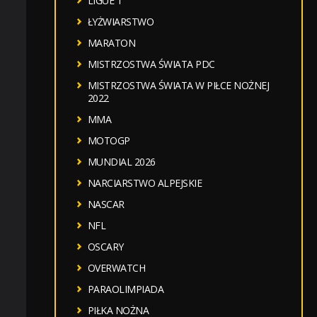
LIGUE 1
ŁYŻWIARSTWO
MARATON
MISTRZOSTWA ŚWIATA PDC
MISTRZOSTWA ŚWIATA W PIŁCE NOŻNEJ
2022
MMA
MOTOGP
MUNDIAL 2026
NARCIARSTWO ALPEJSKIE
NASCAR
NFL
OSCARY
OVERWATCH
PARAOLIMPIADA
PIŁKA NOŻNA