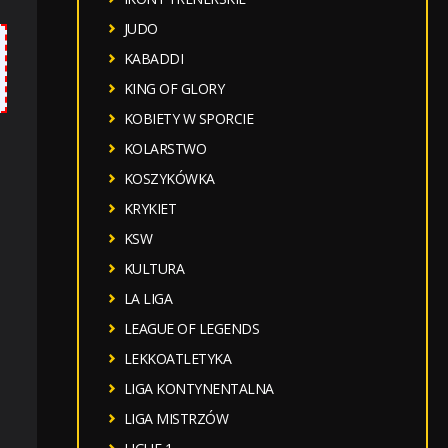
JUDO
KABADDI
KING OF GLORY
KOBIETY W SPORCIE
KOLARSTWO
KOSZYKÓWKA
KRYKIET
KSW
KULTURA
LA LIGA
LEAGUE OF LEGENDS
LEKKOATLETYKA
LIGA KONTYNENTALNA
LIGA MISTRZÓW