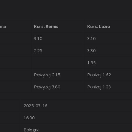
nia
Kurs: Remis
Kurs: Lazio
3.10
3.10
2.25
3.30
1.55
Powyżej 2.15
Poniżej 1.62
Powyżej 3.80
Poniżej 1.23
2025-03-16
16:00
Bologna