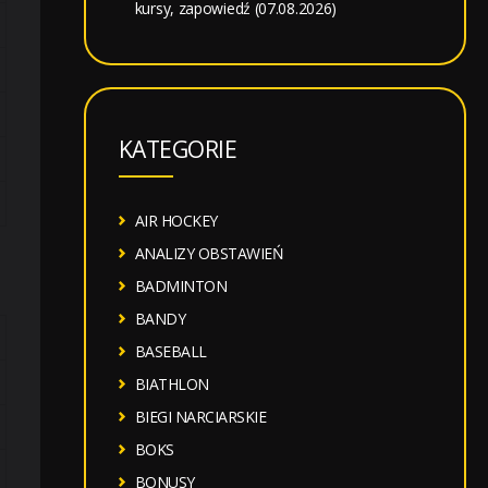
kursy, zapowiedź (07.08.2026)
KATEGORIE
AIR HOCKEY
ANALIZY OBSTAWIEŃ
BADMINTON
BANDY
BASEBALL
BIATHLON
BIEGI NARCIARSKIE
BOKS
BONUSY