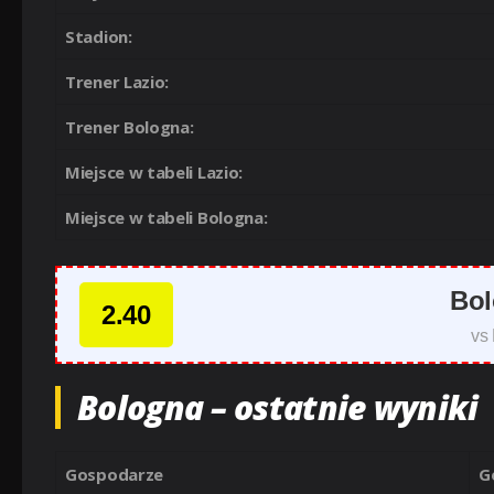
Stadion:
Trener Lazio:
Trener Bologna:
Miejsce w tabeli Lazio:
Miejsce w tabeli Bologna:
Bo
2.40
vs
Bologna – ostatnie wyniki
Gospodarze
G