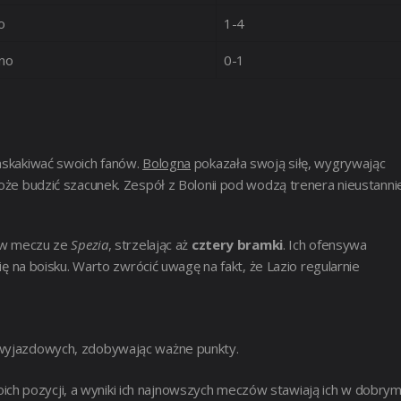
o
1-4
no
0-1
zaskakiwać swoich fanów.
Bologna
pokazała swoją siłę, wygrywając
oże budzić szacunek. Zespół z Bolonii pod wodzą trenera nieustanni
ę w meczu ze
Spezia
, strzelając aż
cztery bramki
. Ich ofensywa
się na boisku. Warto zwrócić uwagę na fakt, że Lazio regularnie
wyjazdowych, zdobywając ważne punkty.
ch pozycji, a wyniki ich najnowszych meczów stawiają ich w dobry