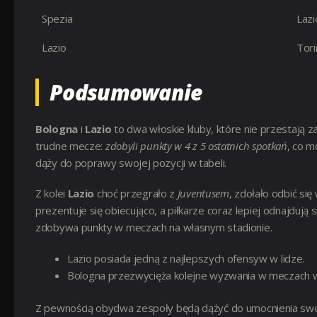
Spezia
Lazi
Lazio
Tori
Podsumowanie
Bologna
i
Lazio
to dwa włoskie kluby, które nie przestają 
trudne mecze:
zdobyli punkty w 4 z 5 ostatnich spotkań
, co m
dąży do poprawy swojej pozycji w tabeli.
Z kolei
Lazio
choć przegrało z
Juventusem
, zdołało odbić si
prezentuje się obiecująco, a piłkarze coraz lepiej odnajdują 
zdobywa punkty w meczach na własnym stadionie.
Lazio posiada jedną z najlepszych ofensyw w lidze.
Bologna przezwycięża kolejne wyzwania w meczach 
Z pewnością obydwa zespoły będą dążyć do umocnienia swoi