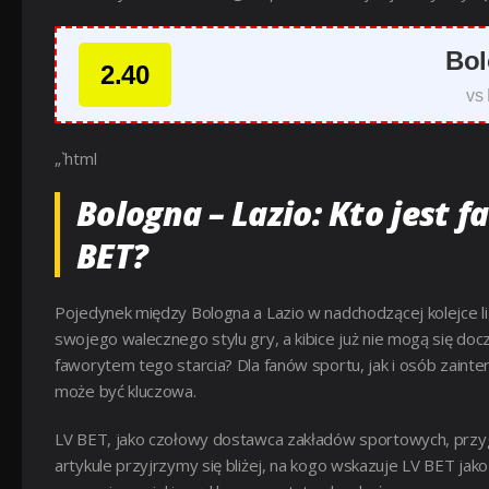
Bo
2.40
vs
„`html
Bologna – Lazio: Kto jest
BET?
Pojedynek między Bologna a Lazio w nadchodzącej kolejce l
swojego walecznego stylu gry, a kibice już nie mogą się docz
faworytem tego starcia? Dla fanów sportu, jak i osób zain
może być kluczowa.
LV BET, jako czołowy dostawca zakładów sportowych, prz
artykule przyjrzymy się bliżej, na kogo wskazuje LV BET jak