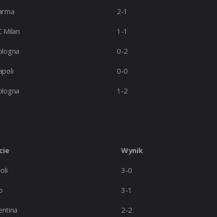
arma
2-1
 Milan
1-1
ologna
0-2
poli
0-0
ologna
1-2
cie
Wynik
oli
3-0
o
3-1
entina
2-2