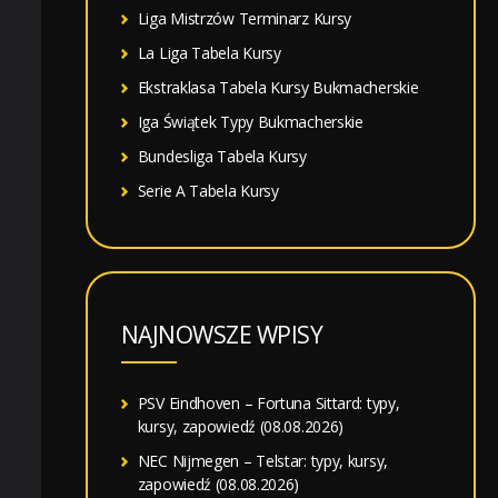
Liga Mistrzów Terminarz Kursy
La Liga Tabela Kursy
Ekstraklasa Tabela Kursy Bukmacherskie
Iga Świątek Typy Bukmacherskie
Bundesliga Tabela Kursy
Serie A Tabela Kursy
NAJNOWSZE WPISY
PSV Eindhoven – Fortuna Sittard: typy,
kursy, zapowiedź (08.08.2026)
NEC Nijmegen – Telstar: typy, kursy,
zapowiedź (08.08.2026)