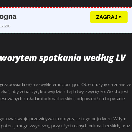
logna
ZAGRAJ »
 Lazio
 faworytem spotkania według LV
igi zapowiada się niezwykle emocjonująco. Obie drużyny są znane ze
ekać, aby zobaczyć, kto wyjdzie z tej bitwy zwycięsko. Ale kto jest
teresowanych zakładami bukmacherskimi, odpowiedź na to pytanie
ygotował swoje przewidywania dotyczące tego pojedynku. W tym
o potencjalnego zwycięzcę, przy użyciu danych bukmacherskich, oraz