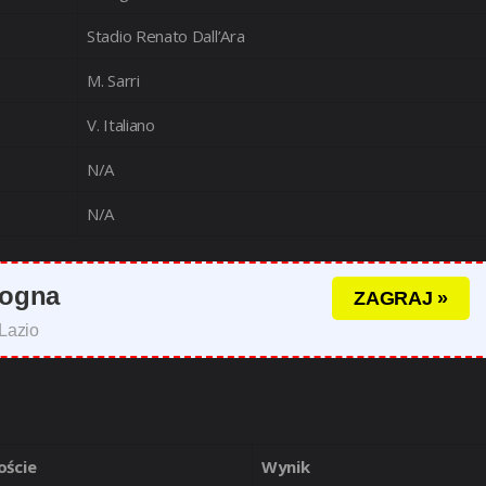
Stadio Renato Dall’Ara
M. Sarri
V. Italiano
N/A
N/A
logna
ZAGRAJ »
 Lazio
oście
Wynik