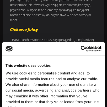
umiejętności, ale również wykazują się znakomitą kondycją
psychiczną. Wszystkie te elementy sprawiają, że mają oni
bardzo solidne podstawy do zwycięstwa w nadchodzącym
meczu.
Ciekawe fakty
– Para Bianchi/Martinez cieszy się opinią jednej z najbardziej
dynamicznych i zgranych drużyn na aktualnej scenie tenisa
deblowego.
– Alvarez/Hotze są znani z zaskakujących zagrywek i
kreatywności w grze, co sprawia, że każdy pojedynek z ich
udziałem jest pełen nieprzewidywalnych zwrotów akcji.
This website uses cookies
– Statystyki z ostatnich turniejów pokazują, że Bianchi/Martinez
We use cookies to personalise content and ads, to
wygrywają większość decydujących punktów, co świadczy o ich
provide social media features and to analyse our traffic.
zdolności do radzenia sobie z presją i dominacji w kluczowych
We also share information about your use of our site with
momentach.
our social media, advertising and analytics partners who
Z wszystkimi tymi informacjami, wiele wskazuje na to, że
may combine it with other information that you’ve
zobaczymy zwycięstwo pary Bianchi/Martinez, choć i wspólny
provided to them or that they’ve collected from your use
występ Alvarez/Hotze zapowiada się jako prawdziwa