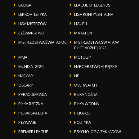
LA LIGA
LEAGUE OF LEGENDS
LEKKOATLETYKA
LIGA KONTYNENTALNA
LIGA MISTRZÓW
LIGUE 1
ŁYŻWIARSTWO
MARATON
MISTRZOSTWA ŚWIATA PDC
MISTRZOSTWA ŚWIATA W
PIŁCE NOŻNEJ 2022
MMA
MOTOGP
MUNDIAL 2026
NARCIARSTWO ALPEJSKIE
NASCAR
NFL
OSCARY
OVERWATCH
PARAOLIMPIADA
PIŁKA NOŻNA
PIŁKA RĘCZNA
PIŁKA WODNA
PIŁKARSKA ELITA
PILKARZE
PŁYWANIE
POLITYKA
PREMIER LEAGUE
PSYCHOLOGIA ZAKŁADÓW