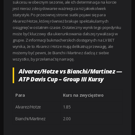
sukcesu w obecnym sezonie, ale ich determinacja na korcie
jest nieraz zdecydowanie ważniejsza niż jakiekolwiek
statystyki. Po przeciwnej stronie siatki pojawi się para
Alvarez/Hotze, której również brakuje spektakularnych
osiągnięć w ostatnim czasie. Ostateczny wynik tego pojedynku
może być kluczowy dla ukierunkowania dalszej rywalizacji w
grupie. Z informacji bukmacherskich dostępnych na LV BET
wynika, że to Alvarez i Hotze mają delikatną przewagę, ale
możemy być pewni, że Bianchi i Martinez dadzą z siebie
wszystko, by przełamać tę narrację.
Alvarez/Hotze vs Bianchi/Martinez —
ATP Davis Cup – Group III Kursy
Para
Kurs na zwycięstwo
Alvarez/Hotze
1.85
Bianchi/Martinez
2.00