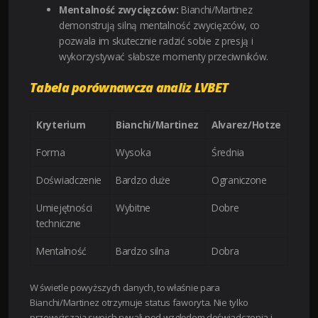
Mentalność zwycięzców:
Bianchi/Martinez
demonstrują silną mentalność zwycięzców, co
pozwala im skutecznie radzić sobie z presją i
wykorzystywać słabsze momenty przeciwników.
Tabela porównawcza analiz LVBET
Kryterium
Bianchi/Martinez
Alvarez/Hotze
Forma
Wysoka
Średnia
Doświadczenie
Bardzo duże
Ograniczone
Umiejętności
Wybitne
Dobre
techniczne
Mentalność
Bardzo silna
Dobra
W świetle powyższych danych, to właśnie para
Bianchi/Martinez otrzymuje status faworyta. Nie tylko
przewyższają swoich rywali pod względem doświadczenia i