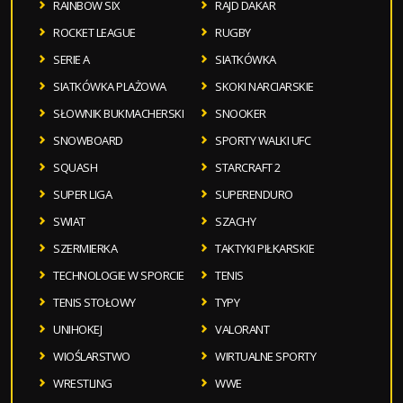
RAINBOW SIX
RAJD DAKAR
ROCKET LEAGUE
RUGBY
SERIE A
SIATKÓWKA
SIATKÓWKA PLAŻOWA
SKOKI NARCIARSKIE
SŁOWNIK BUKMACHERSKI
SNOOKER
SNOWBOARD
SPORTY WALKI UFC
SQUASH
STARCRAFT 2
SUPER LIGA
SUPERENDURO
SWIAT
SZACHY
SZERMIERKA
TAKTYKI PIŁKARSKIE
TECHNOLOGIE W SPORCIE
TENIS
TENIS STOŁOWY
TYPY
UNIHOKEJ
VALORANT
WIOŚLARSTWO
WIRTUALNE SPORTY
WRESTLING
WWE