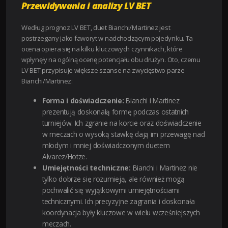
Przewidywania i analizy LV BET
Według prognoz LV BET, duet Bianchi/Martinez jest
postrzegany jako faworyt w nadchodzącym pojedynku. Ta
ocena opiera się na kilku kluczowych czynnikach, które
wpłynęły na ogólną ocenę potencjału obu drużyn. Oto, czemu
LV BET przypisuje większe szanse na zwycięstwo parze
Bianchi/Martinez:
Forma i doświadczenie:
Bianchi i Martinez
prezentują doskonałą formę podczas ostatnich
turniejów. Ich zgranie na korcie oraz doświadczenie
w meczach o wysoką stawkę dają im przewagę nad
młodym i mniej doświadczonym duetem
Alvarez/Hotze.
Umiejętności techniczne:
Bianchi i Martinez nie
tylko dobrze się rozumieją, ale również mogą
pochwalić się wyjątkowymi umiejętnościami
technicznymi. Ich precyzyjne zagrania i doskonała
koordynacja były kluczowe w wielu wcześniejszych
meczach.