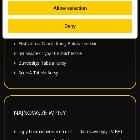
Typy Bukmacherskie na dziś
Allow selection
Premier League Tabela Kursy
Liga Mistrzów Terminarz Kursy
Deny
La Liga Tabela Kursy
Ekstraklasa Tabela Kursy Bukmacherskie
Iga Świątek Typy Bukmacherskie
Bundesliga Tabela Kursy
Serie A Tabela Kursy
NAJNOWSZE WPISY
Typy bukmacherskie na dziś — darmowe typy LV BET