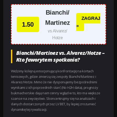
Bianchi/
ZAGRAJ
Martinez
1.50
»
vs Alvarez/
Hotze
Bianchi/Martinez vs. Alvarez/Hotze –
Kto faworytem spotkania?
Widzimy kolejną emocjonującą konfrontację na kortach
tenisowych, gdzie zmierzą się zespoły Bianchi/Martinez i
Alvarez/Hotze. Mimo że nie dysponujemy bezpośrednimi
wynikami z ich poprzednich starć (No H2H data), prognozy
bukmacherskie dają nam cenny wgląd w to, kto ma większe
szanse na zwycięstwo. Skoncentrujmy się na analizach i
danych dostarczonych przez LV BET, by lepiej zrozumieć
dynamikę tej rywalizacji.