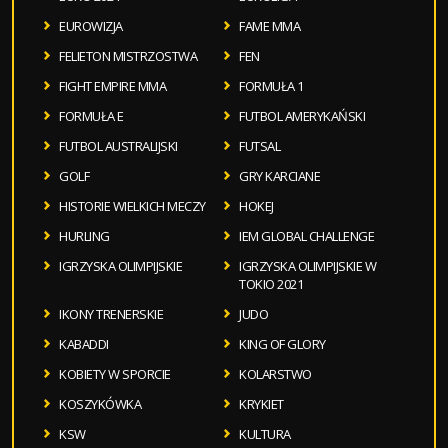
EUROWIZJA
FAME MMA
FELIETON MISTRZOSTWA
FEN
FIGHT EMPIRE MMA
FORMUŁA 1
FORMUŁA E
FUTBOL AMERYKAŃSKI
FUTBOL AUSTRALIJSKI
FUTSAL
GOLF
GRY KARCIANE
HISTORIE WIELKICH MECZY
HOKEJ
HURLING
IEM GLOBAL CHALLENGE
IGRZYSKA OLIMPIJSKIE
IGRZYSKA OLIMPIJSKIE W
TOKIO 2021
IKONY TRENERSKIE
JUDO
KABADDI
KING OF GLORY
KOBIETY W SPORCIE
KOLARSTWO
KOSZYKÓWKA
KRYKIET
KSW
KULTURA