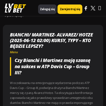
Ma
Strona główna
Menu
LV BET
Zaloguj się
Zarejestruj się
Bianchi/ Martinez- Alvarez/ Hotze (2025-06-12 02:00) Kursy, Typy – Kto
będzie lepszy?
Me
BIANCHI/ MARTINEZ- ALVAREZ/ HOTZE
(2025-06-12 02:00) KURSY, TYPY – KTO
BĘDZIE LEPSZY?
Menu
Czy Bianchi i Martinez mają szansę
na sukces w ATP Davis Cup – Group
III?
W oczekiwaniu na emocjonujące wydarzenia podczas ATP
Davis Cup – Group III, podwójna drużyna Bianchi/Martinez
mierzy się z parą Alvarez/Hotze. Ta ekscytująca konfrontacja
zapowiada się jako prawdziwy sprawdzian umiejętności obu
duetów. Bianchi i Martinez nie mają co prawda imponującego