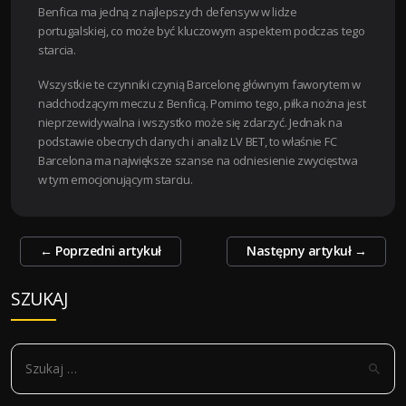
Benfica ma jedną z najlepszych defensyw w lidze
portugalskiej, co może być kluczowym aspektem podczas tego
starcia.
Wszystkie te czynniki czynią Barcelonę głównym faworytem w
nadchodzącym meczu z Benficą. Pomimo tego, piłka nożna jest
nieprzewidywalna i wszystko może się zdarzyć. Jednak na
podstawie obecnych danych i analiz LV BET, to właśnie FC
Barcelona ma największe szanse na odniesienie zwycięstwa
w tym emocjonującym starciu.
Zobacz
←
Poprzedni artykuł
Następny artykuł
→
wpisy
SZUKAJ
S
z
u