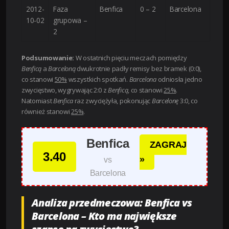
2012-
Faza
Benfica
0 – 2
Barcelona
10-02
grupowa –
2
Podsumowanie:
W ostatnich pięciu meczach pomiędzy
Benficą
a
Barceloną
dwukrotnie padły remisy bez bramek (0:0),
co stanowi
50%
wszystkich spotkań.
Barcelona
odniosła jedno
zwycięstwo, wygrywając 2:0 z
Benficą
, co stanowi
25%
.
Natomiast
Benfica
raz zwyciężyła, pokonując
Barcelonę
3:0, co
również stanowi
25%
.
Benfica
ZAGRAJ
3.40
»
vs
Barcelona
Analiza przedmeczowa: Benfica vs
Barcelona – Kto ma największe