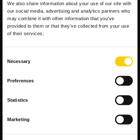
każdego przeciwnika w europejskich rozgrywkach.
We also share information about your use of our site with
Bezpośrednie mecze:
Historyczna statystyka spotkań
our social media, advertising and analytics partners who
między Benficą a Barceloną również wskazuje na
may combine it with other information that you’ve
przewagę hiszpańskiego klubu. W większości ich
provided to them or that they’ve collected from your use
starć, Barcelona wychodziła obronną ręką.
of their services.
Skład i atuty drużyny
Gwiazdy na boisku:
Barcelona może się pochwalić
Consent
Necessary
gwiazdami światowego formatu, które często
Selection
przechylają szalę zwycięstwa na ich korzyść. Młode
talenty i doświadczeni weterani łączą siły, by tworzyć
Preferences
silny, zgrany zespół.
Taktyka:
Trener Barcelony jest znany z doskonałych
umiejętności taktycznych, co czyni jego drużynę
Statistics
trudną do pokonania nawet w zagranicznych
meczach.
Marketing
Strategiczne znaczenie spotkania
Spotkanie z Benficą ma strategiczne znaczenie dla Barcelony