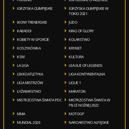
IGRZYSKA OLIMPIJSKIE
IGRZYSKA OLIMPIJSKIE W
TOKIO 2021
IKONY TRENERSKIE
JUDO
KABADDI
KING OF GLORY
KOBIETY W SPORCIE
KOLARSTWO
KOSZYKÓWKA
KRYKIET
KSW
KULTURA
LA LIGA
LEAGUE OF LEGENDS
LEKKOATLETYKA
LIGA KONTYNENTALNA
LIGA MISTRZÓW
LIGUE 1
ŁYŻWIARSTWO
MARATON
MISTRZOSTWA ŚWIATA PDC
MISTRZOSTWA ŚWIATA W
PIŁCE NOŻNEJ 2022
MMA
MOTOGP
MUNDIAL 2026
NARCIARSTWO ALPEJSKIE