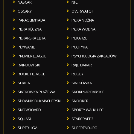
NASCAR
NFL
OSCARY
OVERWATCH
PARAOLIMPIADA
PIŁKA NOŻNA
PIŁKA RĘCZNA
PIŁKA WODNA
PIŁKARSKA ELITA
PILKARZE
PŁYWANIE
POLITYKA
PREMIER LEAGUE
PSYCHOLOGIA ZAKŁADÓW
RAINBOW SIX
RAJD DAKAR
ROCKET LEAGUE
RUGBY
SERIE A
SIATKÓWKA
SIATKÓWKA PLAŻOWA
SKOKI NARCIARSKIE
SŁOWNIK BUKMACHERSKI
SNOOKER
SNOWBOARD
SPORTY WALKI UFC
SQUASH
STARCRAFT 2
SUPER LIGA
SUPERENDURO