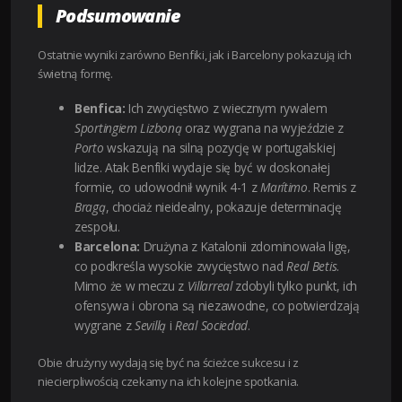
Podsumowanie
Ostatnie wyniki zarówno Benfiki, jak i Barcelony pokazują ich
świetną formę.
Benfica:
Ich zwycięstwo z wiecznym rywalem
Sportingiem Lizboną
oraz wygrana na wyjeździe z
Porto
wskazują na silną pozycję w portugalskiej
lidze. Atak Benfiki wydaje się być w doskonałej
formie, co udowodnił wynik 4-1 z
Marítimo
. Remis z
Bragą
, chociaż nieidealny, pokazuje determinację
zespołu.
Barcelona:
Drużyna z Katalonii zdominowała ligę,
co podkreśla wysokie zwycięstwo nad
Real Betis
.
Mimo że w meczu z
Villarreal
zdobyli tylko punkt, ich
ofensywa i obrona są niezawodne, co potwierdzają
wygrane z
Sevillą
i
Real Sociedad
.
Obie drużyny wydają się być na ścieżce sukcesu i z
niecierpliwością czekamy na ich kolejne spotkania.