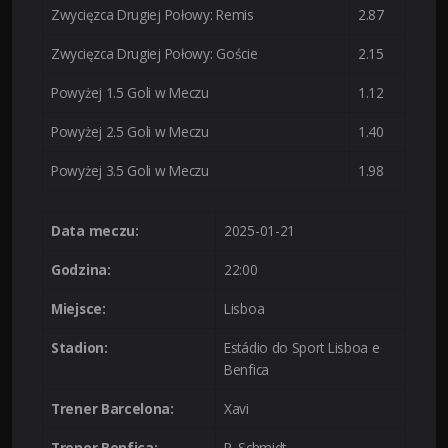
Zwycięzca Drugiej Połowy: Remis
2.87
Zwycięzca Drugiej Połowy: Goście
2.15
Powyżej 1.5 Goli w Meczu
1.12
Powyżej 2.5 Goli w Meczu
1.40
Powyżej 3.5 Goli w Meczu
1.98
Data meczu:
2025-01-21
Godzina:
22:00
Miejsce:
Lisboa
Stadion:
Estádio do Sport Lisboa e
Benfica
Trener Barcelona:
Xavi
Trener Benfica:
R. Schmidt