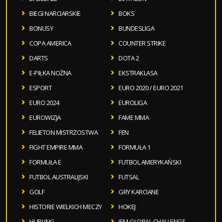
BIEGI NARCIARSKIE
BOKS
BONUSY
BUNDESLIGA
COPA AMERICA
COUNTER STRIKE
DARTS
DOTA 2
E-PIŁKA NOŻNA
EKSTRAKLASA
ESPORT
EURO 2020 / EURO 2021
EURO 2024
EUROLIGA
EUROWIZJA
FAME MMA
FELIETON MISTRZOSTWA
FEN
FIGHT EMPIRE MMA
FORMUŁA 1
FORMUŁA E
FUTBOL AMERYKAŃSKI
FUTBOL AUSTRALIJSKI
FUTSAL
GOLF
GRY KARCIANE
HISTORIE WIELKICH MECZY
HOKEJ
HURLING
IEM GLOBAL CHALLENGE