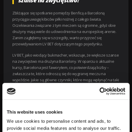
szanse na zwycięstwo?
Zbliżające się spotkanie pomiędzy Benficą a Barceloną
przyciąga uwagę kibiców piłki nożnej z całego świata.
Oczekiwania związane z tym meczem są ogromne, gdyż obie
drużyny mają wiele do udowodnienia na europejskiej arenie.
Zanim zagłębimy się w szczegóły, warto przyjrzeć się
przewidywaniom LV BET dotyczącym tego pojedynku.
LV BET, jako wiodący bukmacher, wskazuje, że większe szanse
na zwycięstwo ma drużyna Barcelony. W oparciu o aktualne
kursy, Barcelona jest faworytem, co potwierdzają liczby –
zwłaszcza te, które odnoszą się do wygranej meczu na
wyjeździe. Jakie są główne czynniki, które mogą wpłynąć na taki
a nie inny wynik?
Forma i historia spotkań
Forma drużyn:
Barcelona znajduje się w świetnej
This website uses cookies
formie, co można zobaczyć po ich ostatnich
wynikach. Zespół wygrywał w ostatnich meczach
We use cookies to personalise content and ads, to
ligowych oraz stanowi mocne wyzwanie dla
provide social media features and to analyse our traffic.