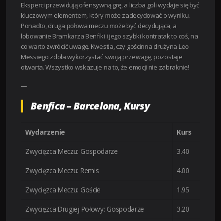
Eksperci przewidują ofensywną grę, a liczba goli wydaje się być
kluczowym elementem, który może zadecydować o wyniku.
Ponadto, druga połowa meczu może być decydująca, a
lobowanie Bramkarza Benfiki i jego szybki kontratak to coś, na
co warto zwrócić uwagę. Kwestia, czy gościnna drużyna Leo
Messiego zdoła wykorzystać swoją przewagę, pozostaje
otwarta. Wszystko wskazuje na to, że emocji nie zabraknie!
—
Benfica – Barcelona, Kursy
Wydarzenie
Kurs
Zwycięzca Meczu: Gospodarze
3.40
Zwycięzca Meczu: Remis
4.00
Zwycięzca Meczu: Goście
1.95
Zwycięzca Drugiej Połowy: Gospodarze
3.20