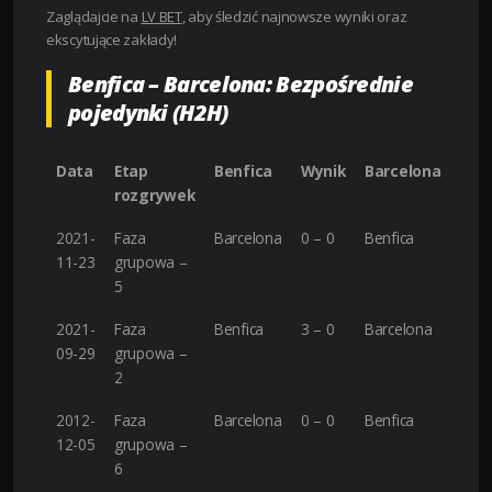
Zaglądajcie na
LV BET
, aby śledzić najnowsze wyniki oraz
ekscytujące zakłady!
Benfica – Barcelona: Bezpośrednie
pojedynki (H2H)
Data
Etap
Benfica
Wynik
Barcelona
rozgrywek
2021-
Faza
Barcelona
0 – 0
Benfica
11-23
grupowa –
5
2021-
Faza
Benfica
3 – 0
Barcelona
09-29
grupowa –
2
2012-
Faza
Barcelona
0 – 0
Benfica
12-05
grupowa –
6