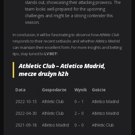
stands out, showcasing their attacking prowess. The
team looks well-prepared for the upcoming
challenges and might be a strong contender this
season.
In conclusion, it will be fascinating to observe how
Athletic Club
responds to their recent setbacks and whether
Atletico Madrid
can maintain their excellent form. For more insights and betting
tips, stay tuned to
LV BET
!
Athletic Club – Atletico Madrid,
mecze drużyn h2h
Data
Gospodarze
Wynik
Goście
2022-10-15
Athletic Club
0 – 1
Atletico Madrid
2022-04-30
Athletic Club
2 – 0
Atletico Madrid
2021-09-18
Atletico Madrid
0 – 0
Athletic Club