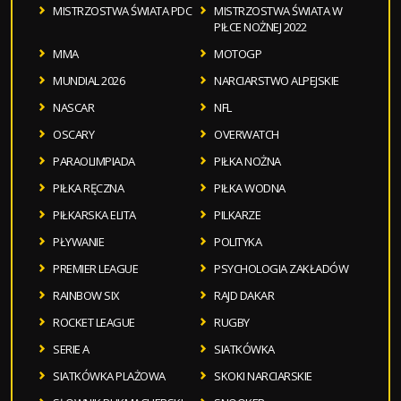
MISTRZOSTWA ŚWIATA PDC
MISTRZOSTWA ŚWIATA W
PIŁCE NOŻNEJ 2022
MMA
MOTOGP
MUNDIAL 2026
NARCIARSTWO ALPEJSKIE
NASCAR
NFL
OSCARY
OVERWATCH
PARAOLIMPIADA
PIŁKA NOŻNA
PIŁKA RĘCZNA
PIŁKA WODNA
PIŁKARSKA ELITA
PILKARZE
PŁYWANIE
POLITYKA
PREMIER LEAGUE
PSYCHOLOGIA ZAKŁADÓW
RAINBOW SIX
RAJD DAKAR
ROCKET LEAGUE
RUGBY
SERIE A
SIATKÓWKA
SIATKÓWKA PLAŻOWA
SKOKI NARCIARSKIE