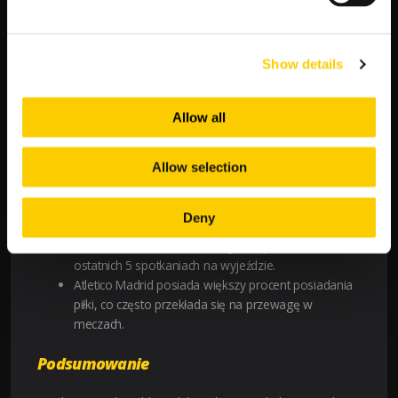
wskazujący na ich przewagę psychologiczną nad
rywalem.
Show details
Statystyki i Fakty
Oprócz głównych punktów i analizy kursów, nie można
Allow all
pominąć kilku statystyk i ciekawostek, które dodatkowo
podkreślają przewagę Atletico Madrid:
Allow selection
Atletico Madrid wygrało 60% swoich ostatnich 10
meczów ligowych, podczas gdy Athletic Club tylko
Deny
40%.
Atletico Madrid ma zaledwie jedną porażkę w
ostatnich 5 spotkaniach na wyjeździe.
Atletico Madrid posiada większy procent posiadania
piłki, co często przekłada się na przewagę w
meczach.
Podsumowanie