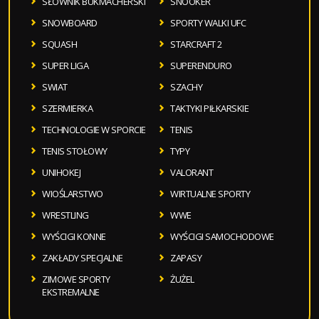
SŁOWNIK BUKMACHERSKI
SNOOKER
SNOWBOARD
SPORTY WALKI UFC
SQUASH
STARCRAFT 2
SUPER LIGA
SUPERENDURO
SWIAT
SZACHY
SZERMIERKA
TAKTYKI PIŁKARSKIE
TECHNOLOGIE W SPORCIE
TENIS
TENIS STOŁOWY
TYPY
UNIHOKEJ
VALORANT
WIOŚLARSTWO
WIRTUALNE SPORTY
WRESTLING
WWE
WYŚCIGI KONNE
WYŚCIGI SAMOCHODOWE
ZAKŁADY SPECJALNE
ZAPASY
ZIMOWE SPORTY
ŻUŻEL
EKSTREMALNE