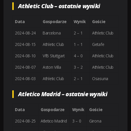
Athletic Club – ostatnie wyniki
Data
Gospodarze
Wynik
Goście
2024-08-24
Barcelona
2 – 1
Athletic Club
2024-08-15
Athletic Club
1 – 1
Getafe
2024-08-10
VfB Stuttgart
4 – 0
Athletic Club
2024-08-07
Aston Villa
3 – 2
Athletic Club
2024-08-03
Athletic Club
2 – 1
Osasuna
Atletico Madrid – ostatnie wyniki
Data
Gospodarze
Wynik
Goście
2024-08-25
Atletico Madrid
3 – 0
Girona