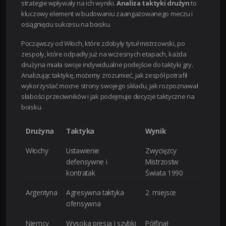
strategie wpływały na ich wyniki.
Analiza taktyki drużyn
to
kluczowy element w budowaniu zaangażowanego meczu i
osiągnięciu sukcesu na boisku.
Począwszy od Włoch, które zdobyły tytuł mistrzowski, po
zespoły, które odpadły już na wczesnych etapach, każda
drużyna miała swoje indywidualne podejście do taktyki gry.
Analizując taktykę, możemy zrozumieć, jak zespół potrafił
wykorzystać mocne strony swojego składu, jak rozpoznawał
słabości przeciwników i jak podejmuje decyzje taktyczne na
boisku.
Drużyna
Taktyka
Wynik
Włochy
Ustawienie
Zwycięzcy
defensywne i
Mistrzostw
kontratak
Świata 1990
Argentyna
Agresywna taktyka
2. miejsce
ofensywna
Niemcy
Wysoka presja i szybki
Półfinał