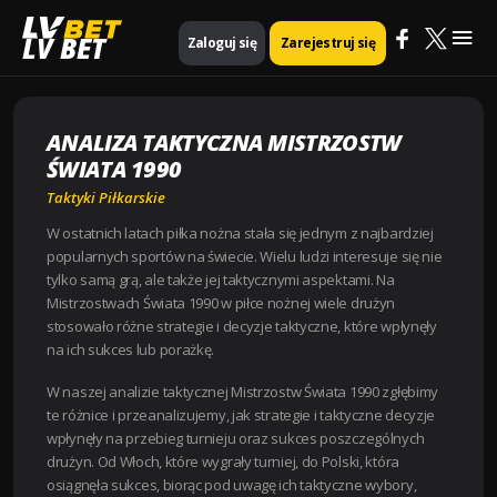
Mai
Strona główna
Taktyki piłkarskie
LV BET
Zaloguj się
Zarejestruj się
Analiza Taktyczna Mistrzostw Świata 1990
Me
ANALIZA TAKTYCZNA MISTRZOSTW
ŚWIATA 1990
Taktyki Piłkarskie
W ostatnich latach piłka nożna stała się jednym z najbardziej
popularnych sportów na świecie. Wielu ludzi interesuje się nie
tylko samą grą, ale także jej taktycznymi aspektami. Na
Mistrzostwach Świata 1990 w piłce nożnej wiele drużyn
stosowało różne strategie i decyzje taktyczne, które wpłynęły
na ich sukces lub porażkę.
W naszej analizie taktycznej Mistrzostw Świata 1990 zgłębimy
te różnice i przeanalizujemy, jak strategie i taktyczne decyzje
wpłynęły na przebieg turnieju oraz sukces poszczególnych
drużyn. Od Włoch, które wygrały turniej, do Polski, która
osiągnęła sukces, biorąc pod uwagę ich taktyczne wybory,