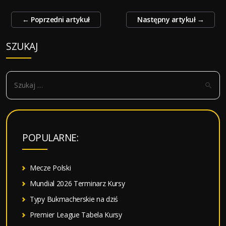
Zobacz
←
Poprzedni artykuł
Następny artykuł
→
wpisy
SZUKAJ
S
z
u
k
a
POPULARNE:
j
:
Mecze Polski
Mundial 2026 Terminarz Kursy
Typy Bukmacherskie na dziś
Premier League Tabela Kursy