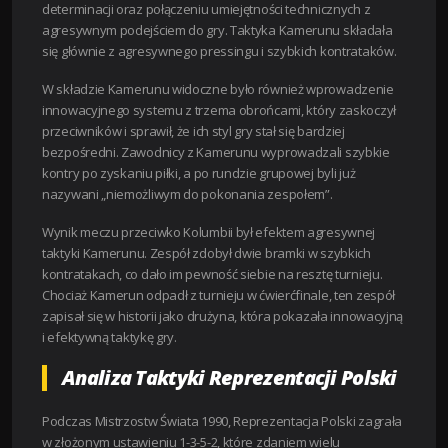
determinacji oraz połączeniu umiejętności technicznych z
agresywnym podejściem do gry. Taktyka Kamerunu składała
się głównie z agresywnego pressingu i szybkich kontrataków.
W składzie Kamerunu widoczne było również wprowadzenie
innowacyjnego systemu z trzema obrońcami, który zaskoczył
przeciwników i sprawił, że ich styl gry stał się bardziej
bezpośredni. Zawodnicy z Kamerunu wyprowadzali szybkie
kontry po zyskaniu piłki, a po rundzie grupowej byli już
nazywani „niemożliwym do pokonania zespołem”.
Wynik meczu przeciwko Kolumbii był efektem agresywnej
taktyki Kamerunu. Zespół zdobył dwie bramki w szybkich
kontratakach, co dało im pewność siebie na resztę turnieju.
Chociaż Kamerun odpadł z turnieju w ćwierćfinale, ten zespół
zapisał się w historii jako drużyna, która pokazała innowacyjną
i efektywną taktykę gry.
Analiza Taktyki Reprezentacji Polski
Podczas Mistrzostw Świata 1990, Reprezentacja Polski zagrała
w złożonym ustawieniu 1-3-5-2, które zdaniem wielu