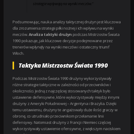
strategie wpływają na wyniki meczów.”
Podsumowując, nauka analizy taktycznej drużyn jest kluczowa
dla zrozumienia strategii piłki nożnej i ich wpływu na wyniki
meczów.
Analiza taktyki drużyn
podczas Mistrzostw Świata
1990 pokazuje, jak kluczowe decyzje podejmowane przez
trenerów wpłynęły na wyniki meczów i ostateczny triumf
Włoch.
Taktyka Mistrzostw Świata 1990
Podczas Mistrzostw Świata 1990 drużyny wykorzystywały
różne strategie taktyczne w zależności od przeciwników i
okoliczności. Jedną z najczęściej stosowanych taktyk było
ustawienie defensywne, które wykorzystywały między innymi
drużyny z Ameryki Południowej – Argentyna i Brazylia. Dzięki
temu ustawieniu, drużyny te angażowały duże ilości graczy w
obronę, co utrudniało przeciwnikom przełamanie linii
defensywy. Natomiast drużyny z Francji i Niemiec częściej
wykorzystywały ustawienie ofensywne, z większym naciskiem