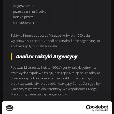
Zagęszczenie
–
–
przestrzeni na środku
boiska przez
skrzydłowych
Taktyka Niemiec podczas Mistrzostw Świata 1990 była
wyjątkowo skuteczna. Zespół pokonał w finale Argentynę 1:0,
zdobywając tytuł mistrza świata.
Analiza Taktyki Argentyny
Podczas Mistrzostw Świata 1990, Argentyna była jednym z
czołowych zespołów turnieju, osiągając 4. miejsce. Ich taktyka
opierała się na kontratakach oraz szybkim i skutecznym
przekazywaniu piłki przez pole. Atakujący Carlos Caniggia był
kluczowym graczem dla Argentyny, we współpracy z Diego
Maradoną, pełniącą rolę dyrygenta gry.
Argentyński trener, Carlos Bilardo, zastosował taktykę „3-5-2”
podczas Mistrzostw, co pozwoliło jego drużynie kontrolować