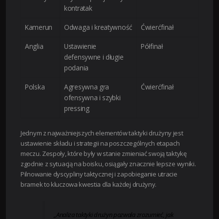
kontratak
Kamerun
Odwaga i kreatywność
Ćwierćfinał
Anglia
Ustawienie
Półfinał
defensywne i długie
podania
Polska
Agresywna gra
Ćwierćfinał
ofensywna i szybki
pressing
Jednym z najważniejszych elementów taktyki drużyny jest
ustawienie składu i strategii na poszczególnych etapach
meczu. Zespoły, które były w stanie zmieniać swoją taktykę
zgodnie z sytuacją na boisku, osiągały znacznie lepsze wyniki.
Pilnowanie dyscypliny taktycznej i zapobieganie utracie
bramek to kluczowa kwestia dla każdej drużyny.
„Analiza taktyki drużyn pozwala zrozumieć, jak