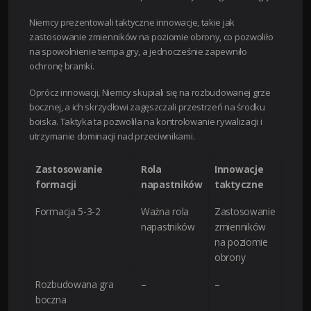
Niemcy prezentowali taktyczne innowacje, takie jak
zastosowanie zmienników na poziomie obrony, co pozwoliło
na spowolnienie tempa gry, a jednocześnie zapewniło
ochronę bramki.
Oprócz innowacji, Niemcy skupiali się na rozbudowanej grze
bocznej, a ich skrzydłowi zagęszczali przestrzeń na środku
boiska. Taktyka ta pozwoliła na kontrolowanie rywalizacji i
utrzymanie dominacji nad przeciwnikami.
Zastosowanie
Rola
Innowacje
formacji
napastników
taktyczne
Formacja 5-3-2
Ważna rola
Zastosowanie
napastników
zmienników
na poziomie
obrony
Rozbudowana gra
–
–
boczna