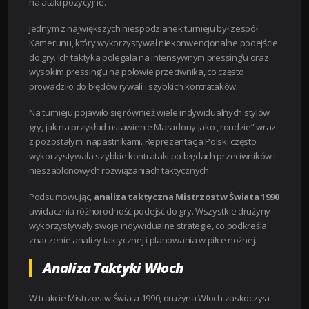
na ataki pozycyjne.
Jednym z największych niespodzianek turnieju był zespół
Kamerunu, który wykorzystywał niekonwencjonalne podejście
do gry. Ich taktyka polegała na intensywnym pressing’u oraz
wysokim pressing’u na połowie przeciwnika, co często
prowadziło do błędów rywali i szybkich kontrataków.
Na turnieju pojawiło się również wiele indywidualnych stylów
gry, jak na przykład ustawienie Maradony jako „rondzie” wraz
z pozostałymi napastnikami. Reprezentacja Polski często
wykorzystywała szybkie kontrataki po błędach przeciwników i
nieszablonowych rozwiązaniach taktycznych.
Podsumowując,
analiza taktyczna Mistrzostw Świata 1990
uwidacznia różnorodność podejść do gry. Wszystkie drużyny
wykorzystywały swoje indywidualne strategie, co podkreśla
znaczenie analizy taktycznej i planowania w piłce nożnej.
Analiza Taktyki Włoch
W trakcie Mistrzostw Świata 1990, drużyna Włoch zaskoczyła