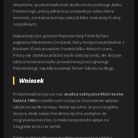
ekspertów, spowodowało brak skuteczności polskiego ataku.
Pomimo tego, polscy piłkarze pozostawili po sobie dobre
wrażenie, a w trakcie turnieju zaliczyli kilka znakomitych akcji
zespołowych.
Najważniejszym graczem Reprezentacji Polski był bez
wątpienia Włodzimierz Smolarek, który komponował idealnie z
Bonkiem i Dziekanowskim. Pomimo kilku dobrych szans,
Polacy nie zdołali przedrzeć się do dalszej rundy, ale decyzje
taktyczne trenera kadry prowadzonej przez Ignacego
Piotrowskiego zapadły w pamięć fanom futbolu na długo.
Wniosek
Przeprowadzona przez nas
analiza taktyczna Mistrzostw
Świata 1990
pozwoliła nam na lepsze zrozumienie wpływu
taktyki na wyniki turnieju. Widać wyraźnie, że poszczególne
drużyny miały swoje charakterystyczne podejście do
rozgrywania meczów, co miało bezpośredni wpływ na
osiągnięte przez nie wyniki.
Dzięki analizie taktycznej mogliśmy przyjrzeć się z bliska