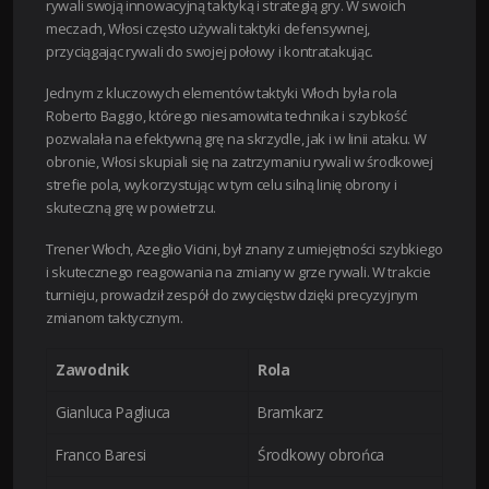
rywali swoją innowacyjną taktyką i strategią gry. W swoich
meczach, Włosi często używali taktyki defensywnej,
przyciągając rywali do swojej połowy i kontratakując.
Jednym z kluczowych elementów taktyki Włoch była rola
Roberto Baggio, którego niesamowita technika i szybkość
pozwalała na efektywną grę na skrzydle, jak i w linii ataku. W
obronie, Włosi skupiali się na zatrzymaniu rywali w środkowej
strefie pola, wykorzystując w tym celu silną linię obrony i
skuteczną grę w powietrzu.
Trener Włoch, Azeglio Vicini, był znany z umiejętności szybkiego
i skutecznego reagowania na zmiany w grze rywali. W trakcie
turnieju, prowadził zespół do zwycięstw dzięki precyzyjnym
zmianom taktycznym.
Zawodnik
Rola
Gianluca Pagliuca
Bramkarz
Franco Baresi
Środkowy obrońca