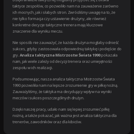
taktyce zespołów, co pozwoliło nam na zauważenie zarówno
ich mocnych, jak i słabych stron. Zwróciliśmy uwagę na to, że
nie tylko formacja czy ustawienie drużyny, ale również
konkretne decyzje taktyczne trenera mają kluczowe
znaczenie dla wyniku meczu.
Nie sposób nie zauważyć, że każda drużyna mogłaby odnieść
sukces, gdyby zastosowała odpowiednią taktykę i podejście do
gry.
Analiza taktyczna Mistrzostw Świata 1990
pokazała
nam, jak wiele zależy od decyzji trenera oraz umiejętności
zespołu w ich realizacji.
Podsumowując, nasza analiza taktyczna Mistrzostw Świata
1990 pozwoliła nam na lepsze zrozumienie gry w piłkę nożną.
Zauważyliśmy, że taktyka ma decydujący wpływ na wyniki
meczów i sukces poszczególnych drużyn.
Dzięki naszej pracy, udało nam się lepiej zrozumieć piłkę
nożną, a także pokazać, jak ważna jest analiza taktyczna dla
trenerów, zawodników oraz dla kibiców.