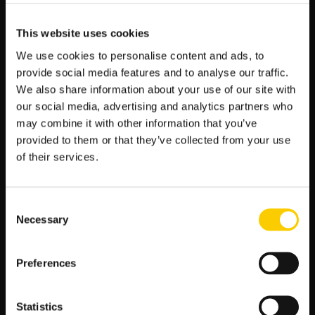
środek pola i panować nad grą. Na wiele meczów Argentyna
wychodziła z zamiarem nie pozwolenia rywalom na
stworzenie składnej akcji, co skutkowało częstymi faulami.
This website uses cookies
We use cookies to personalise content and ads, to
W defensywie Bilardo postawił na zgranie, ustawiając 3
środkowych obrońców z zadaniem zabezpieczenia swojej
provide social media features and to analyse our traffic.
bramki. Jednym z najważniejszych i najbardziej
We also share information about your use of our site with
doświadczonych graczy w drużynie był bramkarz Sergio
our social media, advertising and analytics partners who
Goycochea, który stał się bohaterem meczu w ćwierćfinale ze
may combine it with other information that you’ve
Związkiem Radzieckim po obronie dwóch rzutów karnych.
provided to them or that they’ve collected from your use
of their services.
Co wyróżniało Argentynę w Mistrzostwach Świata 1990 to
zdolność do szybkiej i skutecznej kontry, prowadzonej przez
Caniggie i wspomaganą przez Maradonę. Ich taktyka była
skuteczna i przyczyniła się do osiągnięcia dobrych wyników
Consent
przez zespół, pomimo niepowodzeń w meczach z Kamerunem
Necessary
Selection
i Niemcami.
Analiza Taktyki Anglii
Preferences
Anglia była jednym z faworytów Mistrzostw Świata 1990, a ich
wynik widoczny był również w zastosowanej taktyce.
Statistics