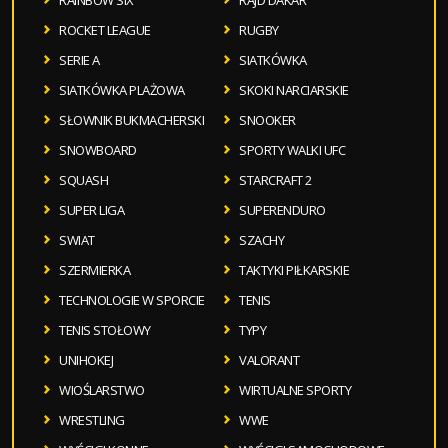
ROCKET LEAGUE
RUGBY
SERIE A
SIATKÓWKA
SIATKÓWKA PLAŻOWA
SKOKI NARCIARSKIE
SŁOWNIK BUKMACHERSKI
SNOOKER
SNOWBOARD
SPORTY WALKI UFC
SQUASH
STARCRAFT 2
SUPER LIGA
SUPERENDURO
SWIAT
SZACHY
SZERMIERKA
TAKTYKI PIŁKARSKIE
TECHNOLOGIE W SPORCIE
TENIS
TENIS STOŁOWY
TYPY
UNIHOKEJ
VALORANT
WIOŚLARSTWO
WIRTUALNE SPORTY
WRESTLING
WWE