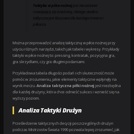
Taktyka w piłce nożnej
jest nieustannie
rozwijającą się dziedziną, dlatego analiza
taktyczna jest kluczowa dla każdego trenera i
piłkarza.
Można przeprowadzić analizę taktyczną w piłce nożnej przy
użyciu różnych narzędzi, takich jak tabele i wykresy. Przykłady
taktyki w piłce nożnej to: pressing, kontratak, pozycyjna gra,
gra skrzydłami, czy gra długimi podaniami.
Przykładowa tabela długości podań i ich skuteczność może
pomóc w zrozumieniu, jakie elementy taktyczne wpłynęły na
wynik meczu.
Analiza taktyczna piłki nożnej
jest niezbędna
dla każdej drużyny, która chce odnieść sukces i wznieść się na
wyższy poziom.
Analiza Taktyki Drużyn
Prześledzenie taktycznych decyzji poszczególnych drużyn
podczas Mistrzostw Świata 1990 pozwala lepiej zrozumieć, jak