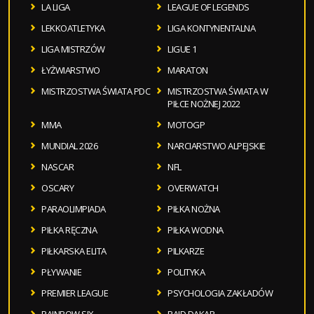
LA LIGA
LEAGUE OF LEGENDS
LEKKOATLETYKA
LIGA KONTYNENTALNA
LIGA MISTRZÓW
LIGUE 1
ŁYŻWIARSTWO
MARATON
MISTRZOSTWA ŚWIATA PDC
MISTRZOSTWA ŚWIATA W
PIŁCE NOŻNEJ 2022
MMA
MOTOGP
MUNDIAL 2026
NARCIARSTWO ALPEJSKIE
NASCAR
NFL
OSCARY
OVERWATCH
PARAOLIMPIADA
PIŁKA NOŻNA
PIŁKA RĘCZNA
PIŁKA WODNA
PIŁKARSKA ELITA
PILKARZE
PŁYWANIE
POLITYKA
PREMIER LEAGUE
PSYCHOLOGIA ZAKŁADÓW
RAINBOW SIX
RAJD DAKAR