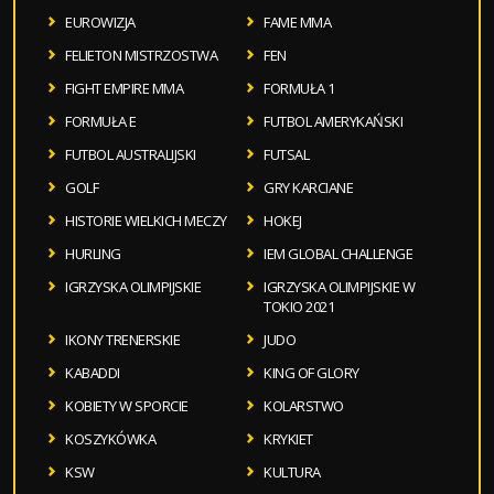
EUROWIZJA
FAME MMA
FELIETON MISTRZOSTWA
FEN
FIGHT EMPIRE MMA
FORMUŁA 1
FORMUŁA E
FUTBOL AMERYKAŃSKI
FUTBOL AUSTRALIJSKI
FUTSAL
GOLF
GRY KARCIANE
HISTORIE WIELKICH MECZY
HOKEJ
HURLING
IEM GLOBAL CHALLENGE
IGRZYSKA OLIMPIJSKIE
IGRZYSKA OLIMPIJSKIE W
TOKIO 2021
IKONY TRENERSKIE
JUDO
KABADDI
KING OF GLORY
KOBIETY W SPORCIE
KOLARSTWO
KOSZYKÓWKA
KRYKIET
KSW
KULTURA