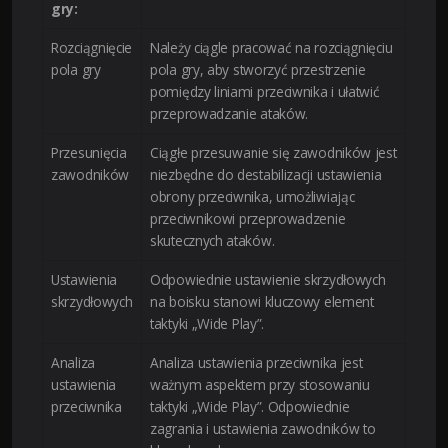
gry:
Rozciągnięcie
Należy ciągle pracować na rozciągnięciu
pola gry
pola gry, aby stworzyć przestrzenie
pomiędzy liniami przeciwnika i ułatwić
przeprowadzanie ataków.
Przesunięcia
Ciągłe przesuwanie się zawodników jest
zawodników
niezbędne do destabilizacji ustawienia
obrony przeciwnika, umożliwiając
przeciwnikowi przeprowadzenie
skutecznych ataków.
Ustawienia
Odpowiednie ustawienie skrzydłowych
skrzydłowych
na boisku stanowi kluczowy element
taktyki „Wide Play”.
Analiza
Analiza ustawienia przeciwnika jest
ustawienia
ważnym aspektem przy stosowaniu
przeciwnika
taktyki „Wide Play”. Odpowiednie
zagrania i ustawienia zawodników to