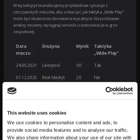
W tej sekcji przeanalizujemy przykładowe sytuacje z
rzeczywistych meczów, aby zobaczyć, jak taktyka „Wide Play”
może być skutecznie stosowana w praktyce. Na podstawie
analizy możemy wyciągnąć wnioski i zastosować je w grze
zespołowej.
Data
Drużyna
Wynik
Taktyka
meczu
„Wide Play”
24.05.2021
Liverpool
3:0
Tak
01.12.2020
Real Madryt
2:0
Nie
15.09.2020
Bayern
4:1
Tak
Monachium
Analiza meczów pokazała, że taktyka „Wide Play” może
This website uses cookies
znacznie wpłynąć na grę zespołu i przynieść pozytywne
We use cookies to personalise content and ads, to
rezultaty. W przypadku drużyny Liverpoolu, zastosowanie tej
provide social media features and to analyse our traffic.
taktyki doprowadziło do przewagi na bokach i zdobycia 3
We also share information about your use of our site with
bramek. W meczu Real Madryt zastosowanie „Wide Play” nie