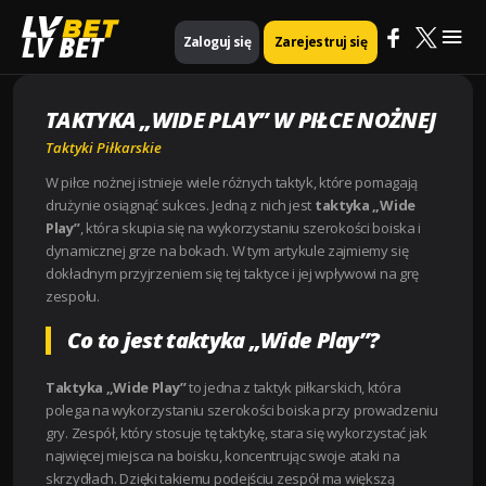
Mai
Strona główna
Taktyki piłkarskie
Taktyka „Wide Play” w Piłce Nożnej
LV BET
Zaloguj się
Zarejestruj się
Me
TAKTYKA „WIDE PLAY” W PIŁCE NOŻNEJ
Taktyki Piłkarskie
W piłce nożnej istnieje wiele różnych taktyk, które pomagają
drużynie osiągnąć sukces. Jedną z nich jest
taktyka „Wide
Play”
, która skupia się na wykorzystaniu szerokości boiska i
dynamicznej grze na bokach. W tym artykule zajmiemy się
dokładnym przyjrzeniem się tej taktyce i jej wpływowi na grę
zespołu.
Co to jest taktyka „Wide Play”?
Taktyka „Wide Play”
to jedna z taktyk piłkarskich, która
polega na wykorzystaniu szerokości boiska przy prowadzeniu
gry. Zespół, który stosuje tę taktykę, stara się wykorzystać jak
najwięcej miejsca na boisku, koncentrując swoje ataki na
skrzydłach. Dzięki takiemu podejściu zespół ma większą