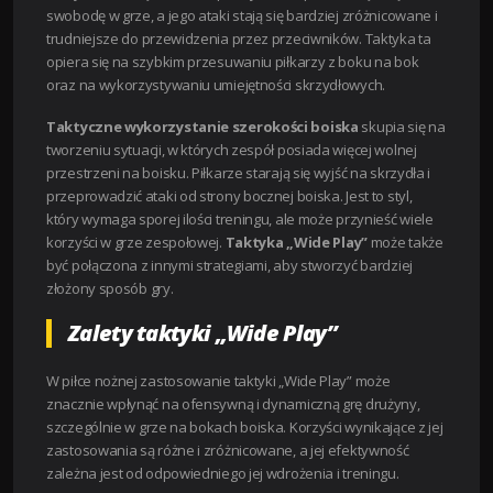
swobodę w grze, a jego ataki stają się bardziej zróżnicowane i
trudniejsze do przewidzenia przez przeciwników. Taktyka ta
opiera się na szybkim przesuwaniu piłkarzy z boku na bok
oraz na wykorzystywaniu umiejętności skrzydłowych.
Taktyczne wykorzystanie szerokości boiska
skupia się na
tworzeniu sytuacji, w których zespół posiada więcej wolnej
przestrzeni na boisku. Piłkarze starają się wyjść na skrzydła i
przeprowadzić ataki od strony bocznej boiska. Jest to styl,
który wymaga sporej ilości treningu, ale może przynieść wiele
korzyści w grze zespołowej.
Taktyka „Wide Play”
może także
być połączona z innymi strategiami, aby stworzyć bardziej
złożony sposób gry.
Zalety taktyki „Wide Play”
W piłce nożnej zastosowanie taktyki „Wide Play” może
znacznie wpłynąć na ofensywną i dynamiczną grę drużyny,
szczególnie w grze na bokach boiska. Korzyści wynikające z jej
zastosowania są różne i zróżnicowane, a jej efektywność
zależna jest od odpowiedniego jej wdrożenia i treningu.