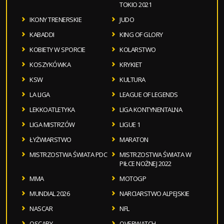
TOKIO 2021
IKONY TRENERSKIE
JUDO
KABADDI
KING OF GLORY
KOBIETY W SPORCIE
KOLARSTWO
KOSZYKÓWKA
KRYKIET
KSW
KULTURA
LA LIGA
LEAGUE OF LEGENDS
LEKKOATLETYKA
LIGA KONTYNENTALNA
LIGA MISTRZÓW
LIGUE 1
ŁYŻWIARSTWO
MARATON
MISTRZOSTWA ŚWIATA PDC
MISTRZOSTWA ŚWIATA W
PIŁCE NOŻNEJ 2022
MMA
MOTOGP
MUNDIAL 2026
NARCIARSTWO ALPEJSKIE
NASCAR
NFL
OSCARY
OVERWATCH