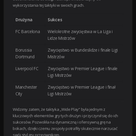
wykorzystania tej taktyki w swoich grach.
Drużyna
Sukces
FC Barcelona
Wielokrotne zwycięstwa w La Liga i
Lidze Mistrzów
Borussia
Zwycięstwo w Bundeslidze i finale Ligi
Dortmund
Mistrzów
Liverpool FC
Zwycięstwo w Premier League i finale
Ligi Mistrzów
Manchester
Zwycięstwo w Premier League i finał
City
Ligi Mistrzów
Widzimy zatem, że taktyka „Wide Play” była jednym z
kluczowych elementów gry tych drużyn i przyczynił się do ich
sukcesów. Pozwoliła na dynamiczną i ofensywną grę na
bokach, dzięki czemu zespoły potrafiły skutecznie narzucać
swój styl gry przeciwnikom.