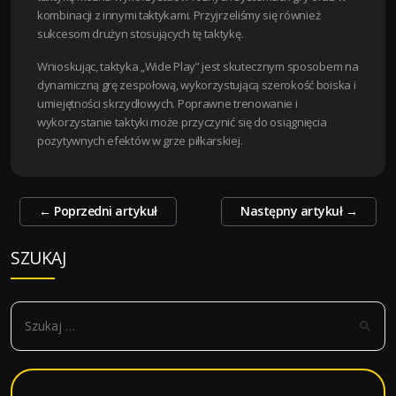
kombinacji z innymi taktykami. Przyjrzeliśmy się również
sukcesom drużyn stosujących tę taktykę.
Wnioskując, taktyka „Wide Play” jest skutecznym sposobem na
dynamiczną grę zespołową, wykorzystującą szerokość boiska i
umiejętności skrzydłowych. Poprawne trenowanie i
wykorzystanie taktyki może przyczynić się do osiągnięcia
pozytywnych efektów w grze piłkarskiej.
Zobacz
←
Poprzedni artykuł
Następny artykuł
→
wpisy
SZUKAJ
S
z
u
k