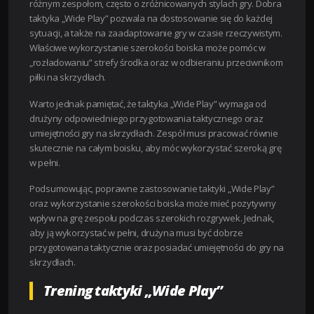
różnym zespołom, często o zróżnicowanych stylach gry. Dobra
taktyka „Wide Play” pozwala na dostosowanie się do każdej
sytuacji, a także na zaadaptowanie gry w czasie rzeczywistym.
Właściwe wykorzystanie szerokości boiska może pomóc w
„rozładowaniu” strefy środka oraz w odbieraniu przeciwnikom
piłki na skrzydłach.
Warto jednak pamiętać, że taktyka „Wide Play” wymaga od
drużyny odpowiedniego przygotowania taktycznego oraz
umiejętności gry na skrzydłach. Zespół musi pracować równie
skutecznie na całym boisku, aby móc wykorzystać szeroką grę
w pełni.
Podsumowując, poprawne zastosowanie taktyki „Wide Play”
oraz wykorzystanie szerokości boiska może mieć pozytywny
wpływ na grę zespołu podczas szerokich rozgrywek. Jednak,
aby ją wykorzystać w pełni, drużyna musi być dobrze
przygotowana taktycznie oraz posiadać umiejętności do gry na
skrzydłach.
Trening taktyki „Wide Play”