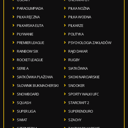
PARAOLIMPIADA
PIŁKA NOŻNA
PIŁKA RĘCZNA
PIŁKA WODNA
PIŁKARSKA ELITA
PILKARZE
PŁYWANIE
POLITYKA
PREMIER LEAGUE
PSYCHOLOGIA ZAKŁADÓW
RAINBOW SIX
RAJD DAKAR
ROCKET LEAGUE
RUGBY
SERIE A
SIATKÓWKA
SIATKÓWKA PLAŻOWA
SKOKI NARCIARSKIE
SŁOWNIK BUKMACHERSKI
SNOOKER
SNOWBOARD
SPORTY WALKI UFC
SQUASH
STARCRAFT 2
SUPER LIGA
SUPERENDURO
SWIAT
SZACHY