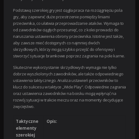
Podstawą szerokiej gry jest ciągła praca na rozciągnięciu pola
gry, aby zapewnić duże przestrzenie pomiędzy liniami
przeciwnika, co ułatwia przeprowadzanie ataków. Wymaga to
od zawodników ciągłych przesunięć, co z kolei prowadzi do
naruszania ustawienia obrony przeciwnika. Istotne jest także,
aby zawsze mieć dostępnych co najmniej dwóch
skrzydłowych, którzy mogą szybko przejść do ofensywy i
stworzyć sytuacje bramkowe poprzez zagrania na pole karne.
Skuteczne wykorzystanie skrzydłowych wymaga nie tylko
dobrze wyszkolonych zawodników, ale także odpowiedniego
ustawienia taktycznego. Analiza ustawień przeciwników to
klucz do sukcesu w taktyce „Wide Play”. Odpowiednie zagrania
oraz ustawienia zawodników na boisku mogą wpłynąć na
rozwój sytuacji w trakcie meczu oraz na momenty decydujące
zwycięstwo.
Taktyczne
Opis:
elementy
szerokiej