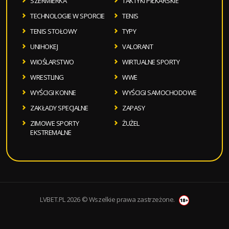
SZERMIERKA
TAKTYKI PIŁKARSKIE
TECHNOLOGIE W SPORCIE
TENIS
TENIS STOŁOWY
TYPY
UNIHOKEJ
VALORANT
WIOŚLARSTWO
WIRTUALNE SPORTY
WRESTLING
WWE
WYŚCIGI KONNE
WYŚCIGI SAMOCHODOWE
ZAKŁADY SPECJALNE
ZAPASY
ZIMOWE SPORTY
ŻUŻEL
EKSTREMALNE
LVBET.PL 2026 © Wszelkie prawa zastrzeżone.