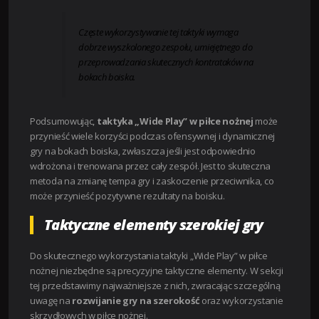
Częste wykorzystywanie tej taktyki wymaga
dobrze wyszkolonego zespołu, umiejętnego do
przeprowadzania skutecznych kontrataków na
bokach boiska.
Podsumowując,
taktyka „Wide Play” w piłce nożnej
może
przynieść wiele korzyści podczas ofensywnej i dynamicznej
gry na bokach boiska, zwłaszcza jeśli jest odpowiednio
wdrożona i trenowana przez cały zespół. Jest to skuteczna
metoda na zmianę tempa gry i zaskoczenie przeciwnika, co
może przynieść pozytywne rezultaty na boisku.
Taktyczne elementy szerokiej gry
Do skutecznego wykorzystania taktyki „Wide Play” w piłce
nożnej niezbędne są precyzyjne taktyczne elementy. W sekcji
tej przedstawimy najważniejsze z nich, zwracając szczególną
uwagę na
rozwijanie gry na szerokość
oraz wykorzystanie
skrzydłowych w piłce nożnej.