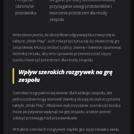
obrońców
przyciąganie uwagi przeciwników i
przeciwnika
tworzenie przestrzeni dla reszty
zespołu
Wnioskiem jest to, że skrzydłowi odgrywają kluczową rolę w
taktyce „Wide Play”, a ich rola przyczynia się do skutecznej gry
zespołowej. Muszą oni być szybcy, zwinny i świetnie opanować
technikę strzału, aby móc sprawnie przemieszczać się po
boisku i tworzyć przestrzeń dla reszty zespołu.
Wpływ szerokich rozgrywek na grę
zespołu
Szerokie rozgrywki to wyzwanie dla każdego zespołu, ale
jednocześnie mogą stanowić świetną okazję do wykorzystania
taktyki „Wide Play”. Właściwe wykorzystanie szerokości boiska
może pozytywnie wpłynąć na grę zespołu, a także pomóc
zdobyć przewagę nad przeciwnikami.
W trakcie szerokich rozgrywek zwykle gra się przeciwko wielu