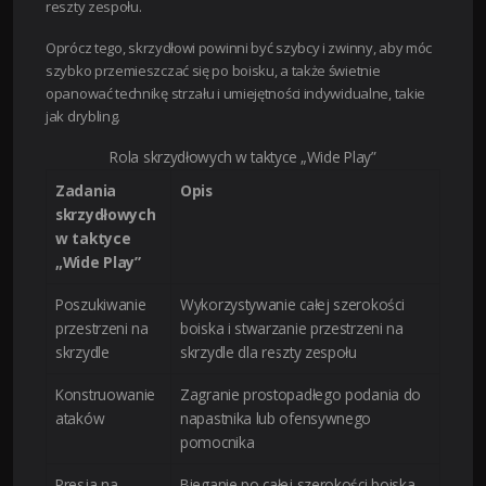
reszty zespołu.
Oprócz tego, skrzydłowi powinni być szybcy i zwinny, aby móc
szybko przemieszczać się po boisku, a także świetnie
opanować technikę strzału i umiejętności indywidualne, takie
jak drybling.
Rola skrzydłowych w taktyce „Wide Play”
Zadania
Opis
skrzydłowych
w taktyce
„Wide Play”
Poszukiwanie
Wykorzystywanie całej szerokości
przestrzeni na
boiska i stwarzanie przestrzeni na
skrzydle
skrzydle dla reszty zespołu
Konstruowanie
Zagranie prostopadłego podania do
ataków
napastnika lub ofensywnego
pomocnika
Presja na
Bieganie po całej szerokości boiska,