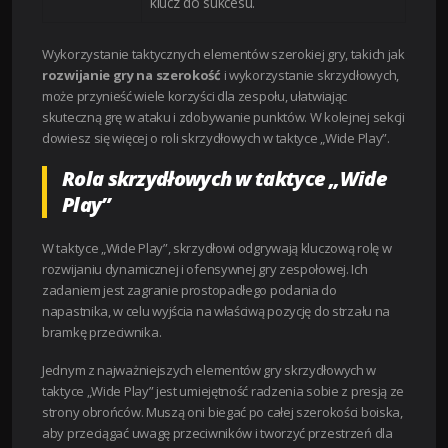
klucz do sukcesu.
Wykorzystanie taktycznych elementów szerokiej gry, takich jak
rozwijanie gry na szerokość
i wykorzystanie skrzydłowych,
może przynieść wiele korzyści dla zespołu, ułatwiając
skuteczną grę w ataku i zdobywanie punktów. W kolejnej sekcji
dowiesz się więcej o roli skrzydłowych w taktyce „Wide Play”.
Rola skrzydłowych w taktyce „Wide
Play”
W taktyce „Wide Play”, skrzydłowi odgrywają kluczową rolę w
rozwijaniu dynamicznej i ofensywnej gry zespołowej. Ich
zadaniem jest zagranie prostopadłego podania do
napastnika, w celu wyjścia na właściwą pozycję do strzału na
bramkę przeciwnika.
Jednym z najważniejszych elementów gry skrzydłowych w
taktyce „Wide Play” jest umiejętność radzenia sobie z presją ze
strony obrońców. Muszą oni biegać po całej szerokości boiska,
aby przeciągać uwagę przeciwników i tworzyć przestrzeń dla