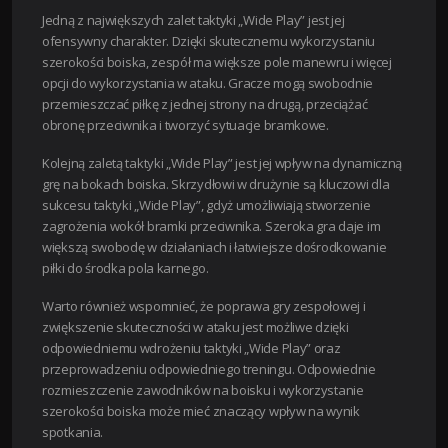
Jedną z największych zalet taktyki „Wide Play” jest jej
ofensywny charakter. Dzięki skutecznemu wykorzystaniu
szerokości boiska, zespół ma większe pole manewru i więcej
opcji do wykorzystania w ataku. Gracze mogą swobodnie
przemieszczać piłkę z jednej strony na drugą, przeciążać
obronę przeciwnika i tworzyć sytuacje bramkowe.
Kolejną zaletą taktyki „Wide Play” jest jej wpływ na dynamiczną
grę na bokach boiska. Skrzydłowi w drużynie są kluczowi dla
sukcesu taktyki „Wide Play”, gdyż umożliwiają stworzenie
zagrożenia wokół bramki przeciwnika. Szeroka gra daje im
większą swobodę w działaniach i łatwiejsze dośrodkowanie
piłki do środka pola karnego.
Warto również wspomnieć, że poprawa gry zespołowej i
zwiększenie skuteczności w ataku jest możliwe dzięki
odpowiedniemu wdrożeniu taktyki „Wide Play” oraz
przeprowadzeniu odpowiedniego treningu. Odpowiednie
rozmieszczenie zawodników na boisku i wykorzystanie
szerokości boiska może mieć znaczący wpływ na wynik
spotkania.