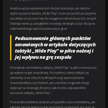
Analiza wyżej wymienionych drużyn pokazuje, jak dobrze
wykorzystana taktyka „Wide Play” może przynieść pozytywne
rezultaty i przyczynić się do osiągania sukcesów przez zespół.
Dlatego warto ją uwzględnić w swojej strategii i uczyć drużynę
odpowiedniego wykorzystania jej w grze.
Podsumowanie głównych punktów
omawianych w artykule dotyczących
taktyki „Wide Play” w piłce nożnej i
jej wpływu na grę zespołu
W artykule omówiliśmy taktykę „Wide Play” w piłce nożnej oraz
jej wpływ na grę zespołową. Poznaliśmy zalety taktyki, jej
elementy oraz rolę skrzydłowych w jej wykorzystaniu.
Dowiedzieliśmy się również, jak szerokie rozgrywki mogą
wpłynąć na strategię drużyny i jak można odpowiednio
trenować taktykę „Wide Play”.
Przeanalizowaliśmy studium przypadku oraz omówiliśmy, jak
taktykę można wykorzystać w różnych systemach gry oraz w