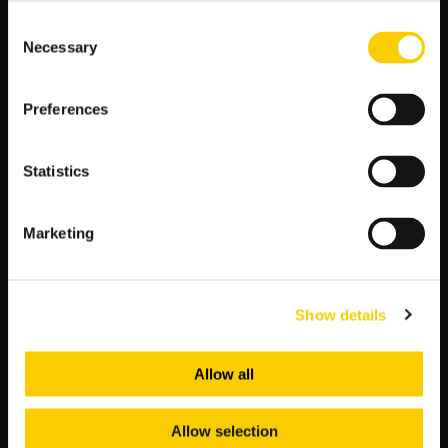
Średnia goli straconych
1.1
0.5
Consent
Formacja najczęściej stosowana
4-2-3-1
4-3-3
Necessary
Selection
Udział w europejskich pucharach
1 sezon
4
(ostatnie 5 lat)
sezony
Preferences
Sportowy redaktor podkreśla: choć Aktobe zagra u siebie i będzie
Statistics
walczyć o wyrównanie szans, kurs LV BET jasno pokazuje przewagę
czeskiego mistrza. Kurs 1.55 na wygraną Sparty sugeruje, że
bukmacherzy widzą gości jako drużynę minimalnie lepszą zarówno
Marketing
pod kątem taktycznym, jak i mentalnym.
Dlaczego warto postawić na Spartę Praha?
Show details
Dłuższa ławka rezerwowych:
świeżość w drugiej
połowie spotkania może okazać się kluczowa.
Udane mecze na wyjeździe:
Sparta potrafi zagrać
Allow all
mądrze i kontrolować tempo.
Stabilność formacji defensywnej:
kilkakrotnie
zachowywała czyste konto w delegacjach.
Allow selection