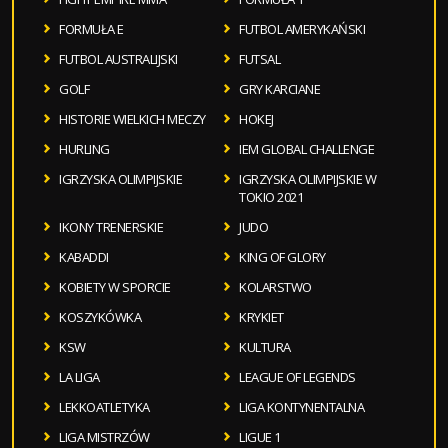
FORMUŁA E
FUTBOL AMERYKAŃSKI
FUTBOL AUSTRALIJSKI
FUTSAL
GOLF
GRY KARCIANE
HISTORIE WIELKICH MECZY
HOKEJ
HURLING
IEM GLOBAL CHALLENGE
IGRZYSKA OLIMPIJSKIE
IGRZYSKA OLIMPIJSKIE W
TOKIO 2021
IKONY TRENERSKIE
JUDO
KABADDI
KING OF GLORY
KOBIETY W SPORCIE
KOLARSTWO
KOSZYKÓWKA
KRYKIET
KSW
KULTURA
LA LIGA
LEAGUE OF LEGENDS
LEKKOATLETYKA
LIGA KONTYNENTALNA
LIGA MISTRZÓW
LIGUE 1