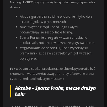
Na blogu
LV BET
przyjrzymy się bliżej ostatnim występom obu
drużyn:
Aktobe
gra bardzo solidnie w obronie – tylko dwa
stracone gole w pięciu meczach.
Dwie wygrane
z rzędu poza Legią i Atyrau
potwierdzają, że zespół łapie formę.
Sparta Praha
nie przegrała w czterech ostatnich
spotkaniach, notując trzy pewne zwycięstwa i remis.
Przygotowania
do sezonu u „Koní” wypełniły się
bramkami – aż dziewięć strzelonych goli w trzech
pojedynkach.
Fakt:
Ostatnie spotkania pokazują, że obie ekipy potrafią być
skuteczne – warto zwrócić uwagę na kursy oferowane przez
LV BET przed nadchodzącymi meczami!
Aktobe – Sparta Praha, mecze drużyn
h2h?
Data
Rozgrywki
Wynik
Gospodarz
Gość