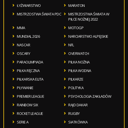
ŁYŻWIARSTWO
MARATON
MISTRZOSTWA ŚWIATA PDC
MISTRZOSTWA ŚWIATA W
PIŁCE NOŻNEJ 2022
MMA
MOTOGP
MUNDIAL 2026
NARCIARSTWO ALPEJSKIE
NASCAR
NFL
OSCARY
OVERWATCH
PARAOLIMPIADA
PIŁKA NOŻNA
PIŁKA RĘCZNA
PIŁKA WODNA
PIŁKARSKA ELITA
PILKARZE
PŁYWANIE
POLITYKA
PREMIER LEAGUE
PSYCHOLOGIA ZAKŁADÓW
RAINBOW SIX
RAJD DAKAR
ROCKET LEAGUE
RUGBY
SERIE A
SIATKÓWKA