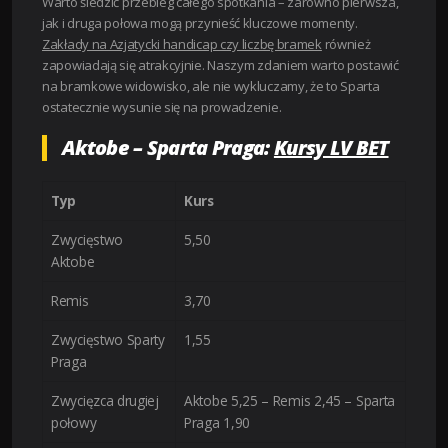
Warto śledzić przebieg całego spotkania – zarówno pierwsza,
jak i druga połowa mogą przynieść kluczowe momenty.
Zakłady na Azjatycki handicap czy liczbę bramek
również
zapowiadają się atrakcyjnie. Naszym zdaniem warto postawić
na bramkowe widowisko, ale nie wykluczamy, że to Sparta
ostatecznie wysunie się na prowadzenie.
Aktobe – Sparta Praga:
Kursy LV BET
Typ
Kurs
Zwycięstwo
5,50
Aktobe
Remis
3,70
Zwycięstwo Sparty
1,55
Praga
Zwycięzca drugiej
Aktobe 5,25 – Remis 2,45 – Sparta
połowy
Praga 1,90