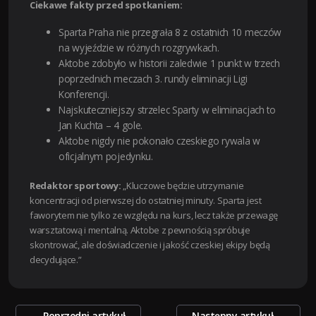
Ciekawe fakty przed spotkaniem:
Sparta Praha nie przegrała 8 z ostatnich 10 meczów
na wyjeździe w różnych rozgrywkach.
Aktobe zdobyło w historii zaledwie 1 punkt w trzech
poprzednich meczach 3. rundy eliminacji Ligi
Konferencji.
Najskuteczniejszy strzelec Sparty w eliminacjach to
Jan Kuchta – 4 gole.
Aktobe nigdy nie pokonało czeskiego rywala w
oficjalnym pojedynku.
Redaktor sportowy:
„Kluczowe będzie utrzymanie
koncentracji od pierwszej do ostatniej minuty. Sparta jest
faworytem nie tylko ze względu na kurs, lecz także przewagę
warsztatową i mentalną. Aktobe z pewnością spróbuje
skontrować, ale doświadczenie i jakość czeskiej ekipy będą
decydujące.”
Zobacz
←
Poprzedni artykuł
Następny artykuł
→