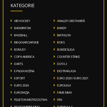
KATEGORIE
AIR HOCKEY
ANALIZY OBSTAWIEŃ
BADMINTON
BANDY
BASEBALL
BIATHLON
BIEGI NARCIARSKIE
BOKS
BONUSY
BUNDESLIGA
COPA AMERICA
COUNTER STRIKE
DARTS
DOTA 2
E-PIŁKA NOŻNA
EKSTRAKLASA
ESPORT
EURO 2020 / EURO 2021
EURO 2024
EUROLIGA
EUROWIZJA
FAME MMA
FELIETON MISTRZOSTWA
FEN
FIGHT EMPIRE MMA
FORMUŁA 1