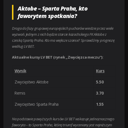
Aktobe – Sparta Praha, kto
faworytem spotkania?
Droga do fazy grupowej europejskich pucharów wiedzie przez wiele
wyzwań. Jednym z nich będzie starcie kazachskiego FK Aktobe z
czeską Spartą Praha. Kto ma większe szanse? Sprawdźmy prognozę
według LV BET.
Aktualne kursy LV BET (rynek „Zwycięzca meczu”):
Wynik
Kurs
Zwycięstwo Aktobe
5.50
Remis
3.70
Zwycięstwo Sparta Praha
1.55
Na podstawie powyższych kursów LV BET wskazuje jednoznacznego
faworyta – to Sparta Praha, której triumf wyceniany jest najniższym