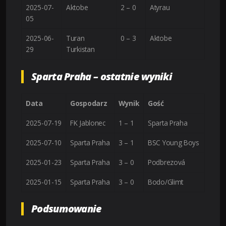
2025-07-
Aktobe
2 – 0
Atyrau
05
2025-06-
Turan
0 – 3
Aktobe
29
Turkistan
Sparta Praha – ostatnie wyniki
Data
Gospodarz
Wynik
Gość
2025-07-19
FK Jablonec
1 – 1
Sparta Praha
2025-07-10
Sparta Praha
3 – 1
BSC Young Boys
2025-01-23
Sparta Praha
3 – 0
Podbrezová
2025-01-15
Sparta Praha
3 – 0
Bodo/Glimt
Podsumowanie