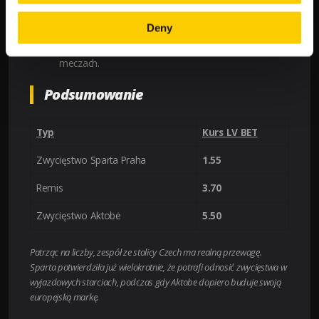
Mocniejszy środek pola:
lepsza gra kombinacyjna
i pressing już na połowie rywala.
Deny
Międzynarodowy luz:
piłkarze są przyzwyczajeni
do wyższej prędkości i fizyczności w europejskich
meczach.
Podsumowanie
Typ
Kurs LV BET
Zwycięstwo Sparta Praha
1.55
Remis
3.70
Zwycięstwo Aktobe
5.50
Patrząc na liczby, zespół ze stolicy Czech ma realną przewagę.
Sparta potwierdziła już wielokrotnie, że potrafi odnosić zwycięstwa w
wyjazdowych starciach, podczas gdy Aktobe dopiero buduje swoją
europejską markę.