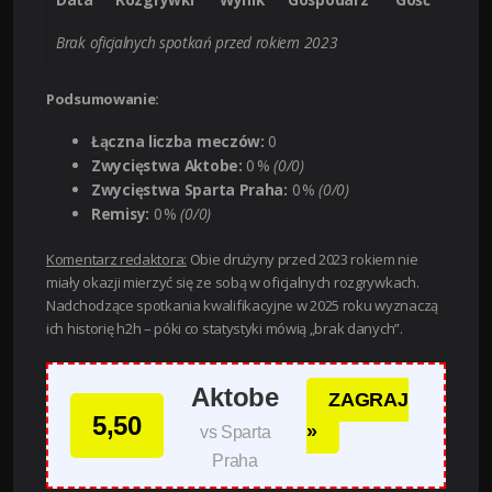
Brak oficjalnych spotkań przed rokiem 2023
Podsumowanie:
Łączna liczba meczów:
0
Zwycięstwa Aktobe:
0 %
(0/0)
Zwycięstwa Sparta Praha:
0 %
(0/0)
Remisy:
0 %
(0/0)
Komentarz redaktora:
Obie drużyny przed 2023 rokiem nie
miały okazji mierzyć się ze sobą w oficjalnych rozgrywkach.
Nadchodzące spotkania kwalifikacyjne w 2025 roku wyznaczą
ich historię h2h – póki co statystyki mówią „brak danych”.
Aktobe
ZAGRAJ
5,50
»
vs Sparta
Praha