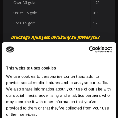
Over 2.5 gole
1.75
Under 1.5 gole
4.00
Over 1.5 gole
1.25
Dlaczego Ajax jest uważany za faworyta?
Na podstawie kursów LV BET, Ajax wydaje się być faworytem
tego spotkania. Istnieje kilka kluczowych czynników, które
mogą wpływać na tę ocenę:
This website uses cookies
Forma zespołu:
Ajax prezentuje wysoką formę
zarówno w lidze krajowej, jak i w rozgrywkach
We use cookies to personalise content and ads, to
europejskich. Ich ofensywa była niezwykle skuteczna
provide social media features and to analyse our traffic.
w ostatnich spotkaniach, co może przeważyć szalę
We also share information about your use of our site with
zwycięstwa na ich korzyść.
our social media, advertising and analytics partners who
Przewaga własnego boiska:
Mecz odbędzie się w
may combine it with other information that you’ve
Amsterdamie, co jest dodatkowym atutem dla
provided to them or that they’ve collected from your use
Ajaxu. Wsparcie kibiców oraz znajomość własnego
of their services.
stadionu mogą wpłynąć na wynik.