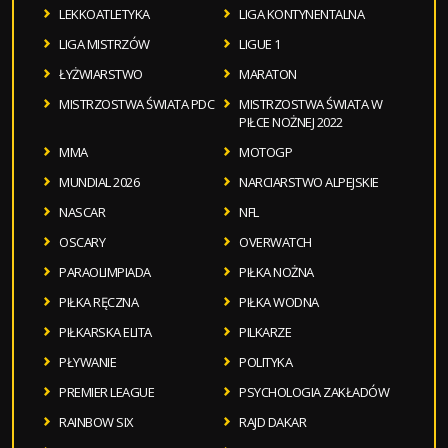
LEKKOATLETYKA
LIGA KONTYNENTALNA
LIGA MISTRZÓW
LIGUE 1
ŁYŻWIARSTWO
MARATON
MISTRZOSTWA ŚWIATA PDC
MISTRZOSTWA ŚWIATA W
PIŁCE NOŻNEJ 2022
MMA
MOTOGP
MUNDIAL 2026
NARCIARSTWO ALPEJSKIE
NASCAR
NFL
OSCARY
OVERWATCH
PARAOLIMPIADA
PIŁKA NOŻNA
PIŁKA RĘCZNA
PIŁKA WODNA
PIŁKARSKA ELITA
PILKARZE
PŁYWANIE
POLITYKA
PREMIER LEAGUE
PSYCHOLOGIA ZAKŁADÓW
RAINBOW SIX
RAJD DAKAR