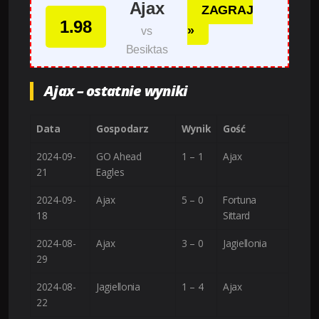
Ajax
ZAGRAJ
1.98
»
vs
Besiktas
Ajax – ostatnie wyniki
Data
Gospodarz
Wynik
Gość
2024-09-
GO Ahead
1 – 1
Ajax
21
Eagles
2024-09-
Ajax
5 – 0
Fortuna
18
Sittard
2024-08-
Ajax
3 – 0
Jagiellonia
29
2024-08-
Jagiellonia
1 – 4
Ajax
22