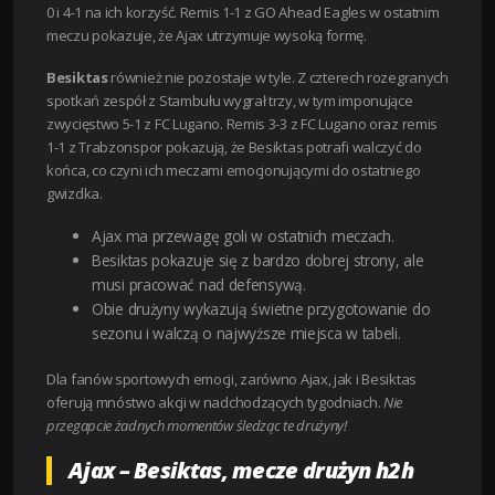
0 i 4-1 na ich korzyść. Remis 1-1 z GO Ahead Eagles w ostatnim
meczu pokazuje, że Ajax utrzymuje wysoką formę.
Besiktas
również nie pozostaje w tyle. Z czterech rozegranych
spotkań zespół z Stambułu wygrał trzy, w tym imponujące
zwycięstwo 5-1 z FC Lugano. Remis 3-3 z FC Lugano oraz remis
1-1 z Trabzonspor pokazują, że Besiktas potrafi walczyć do
końca, co czyni ich meczami emocjonującymi do ostatniego
gwizdka.
Ajax ma przewagę goli w ostatnich meczach.
Besiktas pokazuje się z bardzo dobrej strony, ale
musi pracować nad defensywą.
Obie drużyny wykazują świetne przygotowanie do
sezonu i walczą o najwyższe miejsca w tabeli.
Dla fanów sportowych emocji, zarówno Ajax, jak i Besiktas
oferują mnóstwo akcji w nadchodzących tygodniach.
Nie
przegapcie żadnych momentów śledząc te drużyny!
Ajax – Besiktas, mecze drużyn h2h