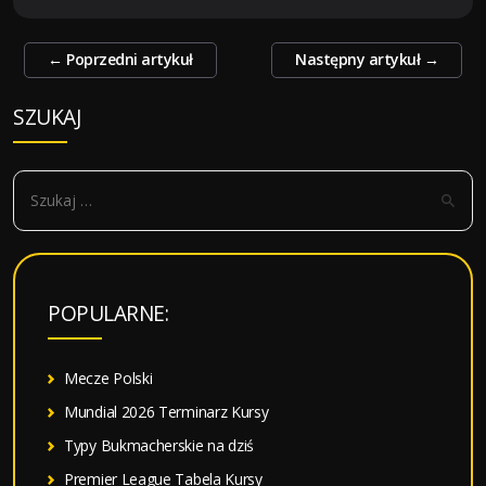
Zobacz
←
Poprzedni artykuł
Następny artykuł
→
wpisy
SZUKAJ
S
z
u
k
a
POPULARNE:
j
:
Mecze Polski
Mundial 2026 Terminarz Kursy
Typy Bukmacherskie na dziś
Premier League Tabela Kursy