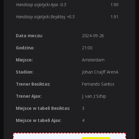
Handicap azjatycki Ajax -0.5
1.90
Handicap azjatycki Beşiktaş +0.5
1.91
Data meczu:
2024-09-26
Godzina:
21:00
Miejsce:
Amsterdam
Stadion:
Johan Cruijff ArenA
Trener Besiktas:
Fernando Santos
Trener Ajax:
J. van ‚t Schip
Miejsce w tabeli Besiktas:
3
Miejsce w tabeli Ajax:
4