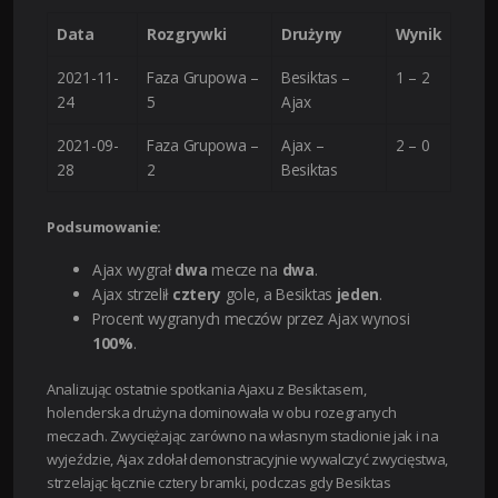
Data
Rozgrywki
Drużyny
Wynik
2021-11-
Faza Grupowa –
Besiktas –
1 – 2
24
5
Ajax
2021-09-
Faza Grupowa –
Ajax –
2 – 0
28
2
Besiktas
Podsumowanie:
Ajax wygrał
dwa
mecze na
dwa
.
Ajax strzelił
cztery
gole, a Besiktas
jeden
.
Procent wygranych meczów przez Ajax wynosi
100%
.
Analizując ostatnie spotkania Ajaxu z Besiktasem,
holenderska drużyna dominowała w obu rozegranych
meczach. Zwyciężając zarówno na własnym stadionie jak i na
wyjeździe, Ajax zdołał demonstracyjnie wywalczyć zwycięstwa,
strzelając łącznie cztery bramki, podczas gdy Besiktas