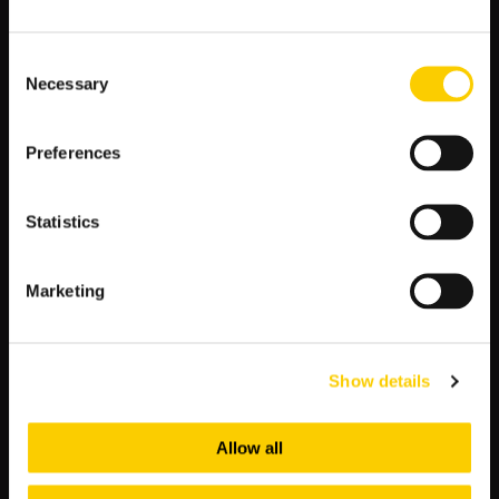
Szeroki skład:
Ajax dysponuje głębokim składem,
co pozwala na rotację zawodników bez utraty
Consent
jakości na boisku. To może być kluczowe
Necessary
Selection
szczególnie w intensywnym kalendarzu rozgrywek.
Historia spotkań:
Statystyki historyczne również
mogą przemówić na korzyść Ajaxu. W poprzednich
Preferences
spotkaniach między tymi drużynami, Ajax często
dominował nad Besiktasem.
Statistics
Przewidywany scenariusz meczu
Biorąc pod uwagę wszystkie powyższe czynniki, spodziewamy
Marketing
się, że Ajax będzie kontrolował tempo gry od samego początku.
Besiktas może próbować kontrataków, ale z uwagi na
skuteczność defensywy Ajaxu, będzie im trudno zdobyć
bramkę.
Show details
Kluczowi zawodnicy
Allow all
Ajax:
W składzie Ajaxu można spodziewać się takich gwiazd
jak Dusan Tadić, który jest nie tylko liderem na boisku, ale