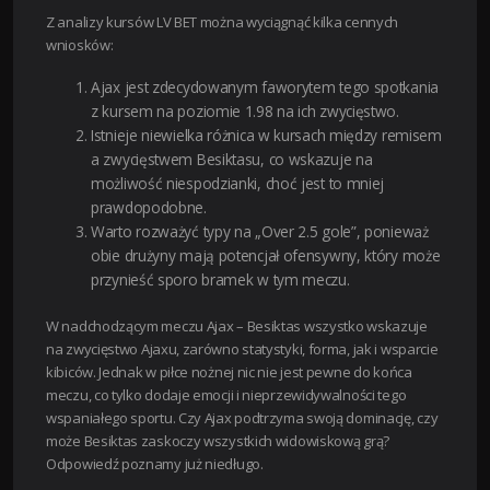
Z analizy kursów LV BET można wyciągnąć kilka cennych
wniosków:
Ajax jest zdecydowanym faworytem tego spotkania
z kursem na poziomie 1.98 na ich zwycięstwo.
Istnieje niewielka różnica w kursach między remisem
a zwycięstwem Besiktasu, co wskazuje na
możliwość niespodzianki, choć jest to mniej
prawdopodobne.
Warto rozważyć typy na „Over 2.5 gole”, ponieważ
obie drużyny mają potencjał ofensywny, który może
przynieść sporo bramek w tym meczu.
W nadchodzącym meczu Ajax – Besiktas wszystko wskazuje
na zwycięstwo Ajaxu, zarówno statystyki, forma, jak i wsparcie
kibiców. Jednak w piłce nożnej nic nie jest pewne do końca
meczu, co tylko dodaje emocji i nieprzewidywalności tego
wspaniałego sportu. Czy Ajax podtrzyma swoją dominację, czy
może Besiktas zaskoczy wszystkich widowiskową grą?
Odpowiedź poznamy już niedługo.