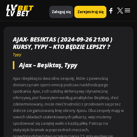
Mai
Strona główna
Typy
LV BET
Zaloguj się
Zarejestruj się
Ajax- Besiktas ( 2024-09-26 21:00 ) Kursy, Typy – Kto będzie lepszy ?
Me
AJAX- BESIKTAS ( 2024-09-26 21:00 )
KURSY, TYPY – KTO BĘDZIE LEPSZY ?
Typy
Ajax – Beşiktaş, Typy
Ajax i Beşiktaş to dwa silne zespoły, które z pewnością
dostarczą nam sporo emocji podczas nadchodzącego
spotkania. Ajax, z ich solidną defensywą i dynamiczną
ofensywą, jest faworytem według analityków. Beşiktaş, choć
zdeterminowany, może mieć trudności z przebiciem się przez
dobrze zorganizowaną linię obrony Ajaxu. Oba zespoły mają w
swoich składach utalentowanych piłkarzy, więc możemy
spodziewać się zaciętej walki o każdą piłkę. Patrząc na
statystyki bramek w poprzednich meczach,
prawdopodobieństwo przekroczenia 2,5 gola wydaje się