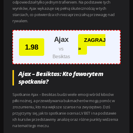
odpowiedział tylko jednym trafieniem. Na podstawie tych
wyników, Ajax wykazuje się pełną skutecznością w tych
starciach, co potwierdza ich niezaprzeczalną przewagę nad
rywalem.
Ajax
ZAGRAJ
1.98
»
vs
Besiktas
Ajax – Besiktas: Kto faworytem
spotkania?
Spotkanie Ajax – Besiktas budzi wiele emocji wśród kibiców
piłki nożnej, a przewidywania bukmacherów mogą pomóc w
zrozumieniu, kto ma większe szanse na zwycięstwo. Dziś
przyjrzymy się, jak to spotkanie ocenia LV BET i na podstawie
ich kursów przedstawimy analizę oraz różne punkty widzenia
na temat tego meczu.