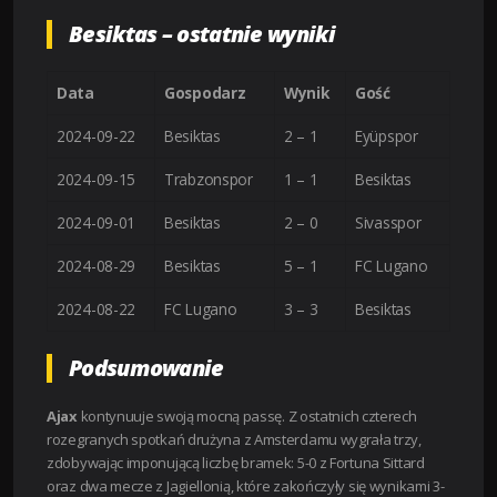
Besiktas – ostatnie wyniki
Data
Gospodarz
Wynik
Gość
2024-09-22
Besiktas
2 – 1
Eyüpspor
2024-09-15
Trabzonspor
1 – 1
Besiktas
2024-09-01
Besiktas
2 – 0
Sivasspor
2024-08-29
Besiktas
5 – 1
FC Lugano
2024-08-22
FC Lugano
3 – 3
Besiktas
Podsumowanie
Ajax
kontynuuje swoją mocną passę. Z ostatnich czterech
rozegranych spotkań drużyna z Amsterdamu wygrała trzy,
zdobywając imponującą liczbę bramek: 5-0 z Fortuna Sittard
oraz dwa mecze z Jagiellonią, które zakończyły się wynikami 3-