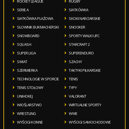
ROCKET LEAGUE
RUGBY
SERIE A
SIATKÓWKA
SIATKÓWKA PLAŻOWA
SKOKI NARCIARSKIE
SŁOWNIK BUKMACHERSKI
SNOOKER
SNOWBOARD
SPORTY WALKI UFC
SQUASH
STARCRAFT 2
SUPER LIGA
SUPERENDURO
SWIAT
SZACHY
SZERMIERKA
TAKTYKI PIŁKARSKIE
TECHNOLOGIE W SPORCIE
TENIS
TENIS STOŁOWY
TYPY
UNIHOKEJ
VALORANT
WIOŚLARSTWO
WIRTUALNE SPORTY
WRESTLING
WWE
WYŚCIGI KONNE
WYŚCIGI SAMOCHODOWE