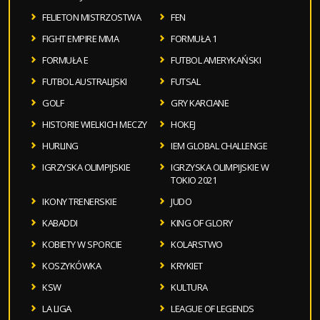
FELIETON MISTRZOSTWA
FEN
FIGHT EMPIRE MMA
FORMUŁA 1
FORMUŁA E
FUTBOL AMERYKAŃSKI
FUTBOL AUSTRALIJSKI
FUTSAL
GOLF
GRY KARCIANE
HISTORIE WIELKICH MECZY
HOKEJ
HURLING
IEM GLOBAL CHALLENGE
IGRZYSKA OLIMPIJSKIE
IGRZYSKA OLIMPIJSKIE W
TOKIO 2021
IKONY TRENERSKIE
JUDO
KABADDI
KING OF GLORY
KOBIETY W SPORCIE
KOLARSTWO
KOSZYKÓWKA
KRYKIET
KSW
KULTURA
LA LIGA
LEAGUE OF LEGENDS