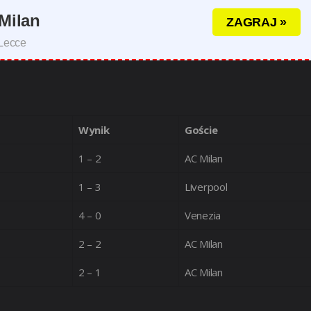
Milan
ZAGRAJ »
Lecce
Wynik
Goście
1 – 2
AC Milan
1 – 3
Liverpool
4 – 0
Venezia
2 – 2
AC Milan
2 – 1
AC Milan