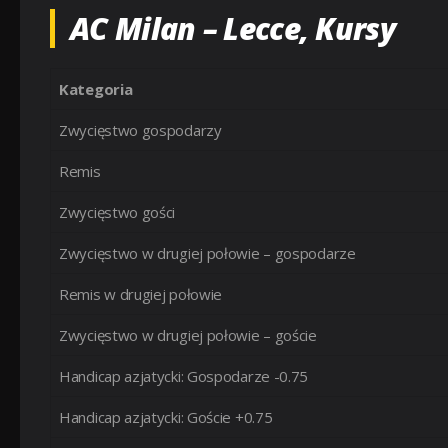
AC Milan – Lecce, Kursy
Kategoria
Zwycięstwo gospodarzy
Remis
Zwycięstwo gości
Zwycięstwo w drugiej połowie – gospodarze
Remis w drugiej połowie
Zwycięstwo w drugiej połowie – goście
Handicap azjatycki: Gospodarze -0.75
Handicap azjatycki: Goście +0.75