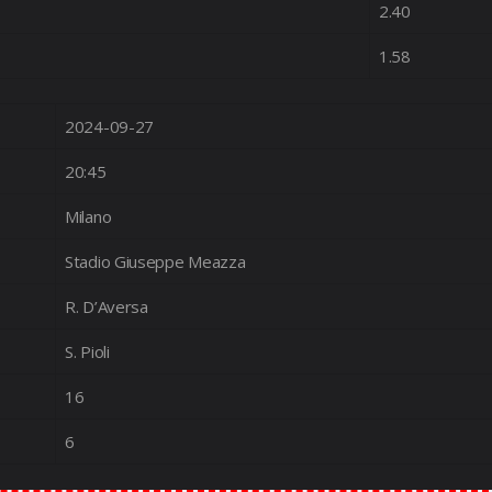
2.40
1.58
2024-09-27
20:45
Milano
Stadio Giuseppe Meazza
R. D’Aversa
S. Pioli
16
6