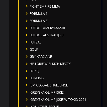
FIGHT EMPIRE MMA
FORMUŁA 1
FORMUŁA E
FUTBOL AMERYKAŃSKI
FUTBOL AUSTRALIJSKI
FUTSAL
GOLF
GRY KARCIANE
HISTORIE WIELKICH MECZY
HOKEJ
HURLING
IEM GLOBAL CHALLENGE
IGRZYSKA OLIMPIJSKIE
IGRZYSKA OLIMPIJSKIE W TOKIO 2021
IKONY TRENERSKIE