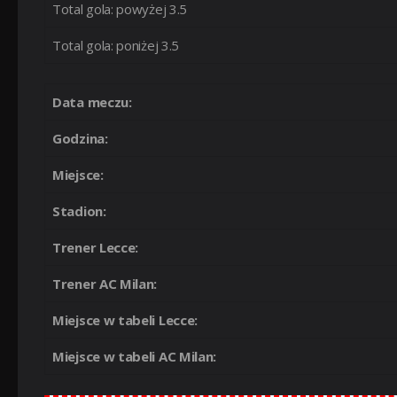
Total gola: powyżej 3.5
Total gola: poniżej 3.5
Data meczu:
Godzina:
Miejsce:
Stadion:
Trener Lecce:
Trener AC Milan:
Miejsce w tabeli Lecce:
Miejsce w tabeli AC Milan: