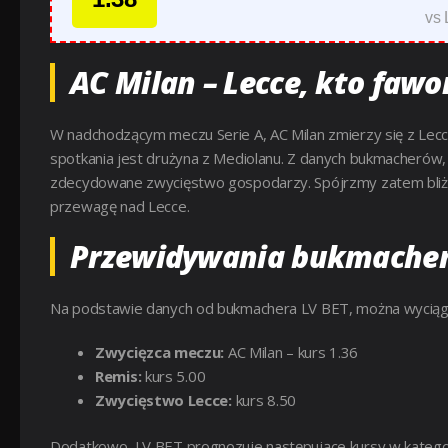
vs 
AC Milan – Lecce, kto faw
W nadchodzącym meczu Serie A, AC Milan zmierzy się z Lecc
spotkania jest drużyna z Mediolanu. Z danych bukmacherów, 
zdecydowane zwycięstwo gospodarzy. Spójrzmy zatem bliżej 
przewagę nad Lecce.
Przewidywania bukmacheró
Na podstawie danych od bukmachera LV BET, można wyciągn
Zwycięzca meczu:
AC Milan – kurs 1.36
Remis:
kurs 5.00
Zwycięstwo Lecce:
kurs 8.50
Dodatkowo, LV BET prognozuje następujące kursy w katego