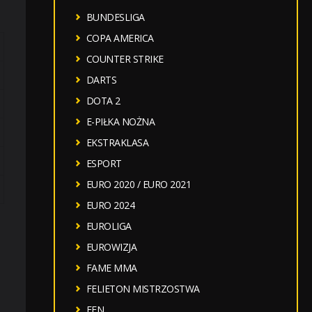
BUNDESLIGA
COPA AMERICA
COUNTER STRIKE
DARTS
DOTA 2
E-PIŁKA NOŻNA
EKSTRAKLASA
ESPORT
EURO 2020 / EURO 2021
EURO 2024
EUROLIGA
EUROWIZJA
FAME MMA
FELIETON MISTRZOSTWA
FEN