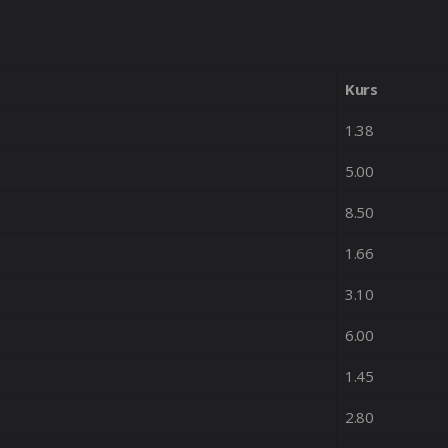
Kurs
1.38
5.00
8.50
1.66
3.10
6.00
1.45
2.80