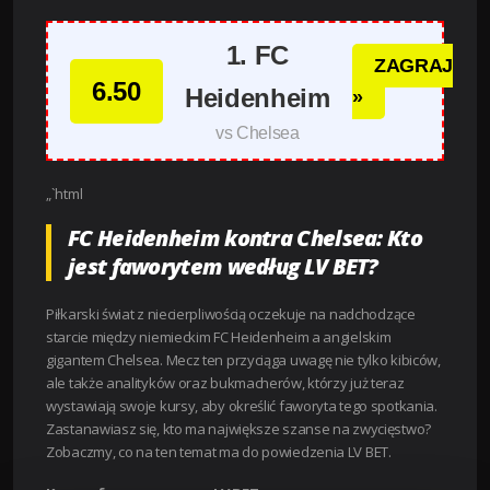
1. FC
ZAGRAJ
6.50
Heidenheim
»
vs Chelsea
„`html
FC Heidenheim kontra Chelsea: Kto
jest faworytem według LV BET?
Piłkarski świat z niecierpliwością oczekuje na nadchodzące
starcie między niemieckim FC Heidenheim a angielskim
gigantem Chelsea. Mecz ten przyciąga uwagę nie tylko kibiców,
ale także analityków oraz bukmacherów, którzy już teraz
wystawiają swoje kursy, aby określić faworyta tego spotkania.
Zastanawiasz się, kto ma największe szanse na zwycięstwo?
Zobaczmy, co na ten temat ma do powiedzenia LV BET.