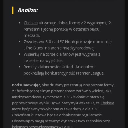
Analiza:
Chelsea
utrzymuje dobrą formę z 2 wygranymi, 2
remisami i jedną porażką w ostatnich pięciu
meczach.
Zwycięstwo 8-0 nad FC Noah pokazuje dominację
„The Blues” na arenie międzynarodowej.
Wisienką na torcie dla fanów jest wygrana z
Leicester na wyjeździe.
Remisy z Manchester United i Arsenalem
podkreślają konkurencyjność Premier League.
Podsumowując
, obie drużyny prezentują inny poziom formy,
z
Chelsea
będącą silnym pretendentem zarówno w lidze, jak i
międzynarodowo. Tymczasem
1. FC Heidenheim
stara się
poprawić swoje wyniki ligowe. Statystyki wskazują, że
Chelsea
może być pewnym wyborem w zakładach, a dla
1. FC
Heidenheim
kluczowe będzie odnalezienie regularności.
Obstawiający mogą rozważyć dynamikę tych zespołów przy
kolejnych przewidywaniach w LV BET.