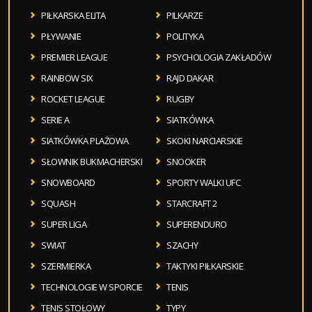
PIŁKARSKA ELITA
PILKARZE
PŁYWANIE
POLITYKA
PREMIER LEAGUE
PSYCHOLOGIA ZAKŁADÓW
RAINBOW SIX
RAJD DAKAR
ROCKET LEAGUE
RUGBY
SERIE A
SIATKÓWKA
SIATKÓWKA PLAŻOWA
SKOKI NARCIARSKIE
SŁOWNIK BUKMACHERSKI
SNOOKER
SNOWBOARD
SPORTY WALKI UFC
SQUASH
STARCRAFT 2
SUPER LIGA
SUPERENDURO
SWIAT
SZACHY
SZERMIERKA
TAKTYKI PIŁKARSKIE
TECHNOLOGIE W SPORCIE
TENIS
TENIS STOŁOWY
TYPY