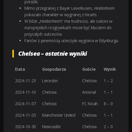
porażki.
Mimo przegranej z Bayer Leverkusen,
Heidenheim
pokazało charakter w wygranej z Hearts.
W lidze „Heidenheim” ma trudności, ale sukces w
europejskich rozgrywkach może być kluczem do
przyszłych sukcesów.
Fanów z pewnością ucieszyła wygrana w Edynburgu.
Chelsea – ostatnie wyniki
Data
Gospodarze
Goście
Wynik
2024-11-23
Leicester
Chelsea
1 – 2
2024-11-10
Chelsea
Arsenal
1 – 1
2024-11-07
Chelsea
FC Noah
8 – 0
2024-11-03
Manchester United
Chelsea
1 – 1
2024-10-30
Newcastle
Chelsea
2 – 0