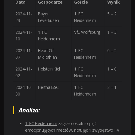
Data
Gospodarze
Goście
Wynik
2024-11-
Bayer
1. FC
5 – 2
23
Leverkusen
Heidenheim
2024-11-
1. FC
VfL Wolfsburg
1 – 3
10
Heidenheim
2024-11-
Heart Of
1. FC
0 – 2
07
Midlothian
Heidenheim
2024-11-
Holstein Kiel
1. FC
1 – 0
02
Heidenheim
2024-10-
Hertha BSC
1. FC
2 – 1
30
Heidenheim
Analiza:
1. FC Heidenheim
zagrało ostatnio pięć
emocjonujących meczów, notując 1 zwycięstwo i 4