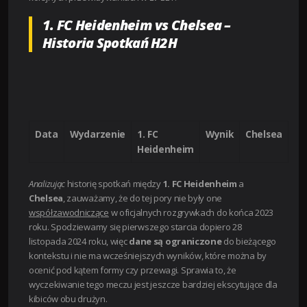
1. FC Heidenheim vs Chelsea –
Historia Spotkań H2H
Data
Wydarzenie
1. FC
Wynik
Chelsea
Heidenheim
Analizując
historię spotkań między
1. FC Heidenheim
a
Chelsea
, zauważamy, że do tej pory nie były one
współzawodniczące
w oficjalnych rozgrywkach do końca 2023
roku. Spodziewamy się pierwszego starcia dopiero 28
listopada 2024 roku, więc
dane są ograniczone
do bieżącego
kontekstu i nie ma wcześniejszych wyników, które można by
ocenić pod kątem formy czy przewagi. Sprawia to, że
wyczekiwanie tego meczu jest jeszcze bardziej ekscytujące dla
kibiców obu drużyn.