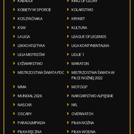
KABADDI
KING OF GLORY
KOBIETY W SPORCIE
KOLARSTWO
KOSZYKÓWKA
KRYKIET
KSW
KULTURA
LA LIGA
LEAGUE OF LEGENDS
LEKKOATLETYKA
LIGA KONTYNENTALNA
LIGA MISTRZÓW
LIGUE 1
ŁYŻWIARSTWO
MARATON
MISTRZOSTWA ŚWIATA PDC
MISTRZOSTWA ŚWIATA W
PIŁCE NOŻNEJ 2022
MMA
MOTOGP
MUNDIAL 2026
NARCIARSTWO ALPEJSKIE
NASCAR
NFL
OSCARY
OVERWATCH
PARAOLIMPIADA
PIŁKA NOŻNA
PIŁKA RĘCZNA
PIŁKA WODNA