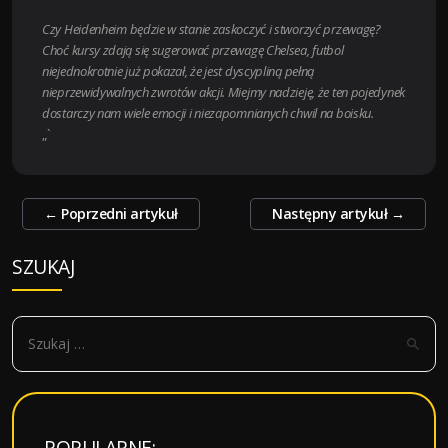
Czy Heidenheim będzie w stanie zaskoczyć i stworzyć przewagę?
Choć kursy zdają się sugerować przewagę Chelsea, futbol
niejednokrotnie już pokazał, że jest dyscypliną pełną
nieprzewidywalnych zwrotów akcji. Miejmy nadzieję, że ten pojedynek
dostarczy nam wiele emocji i niezapomnianych chwil na boisku.
„`
Zobacz
←
Poprzedni artykuł
Następny artykuł
→
wpisy
SZUKAJ
S
z
u
k
a
POPULARNE: