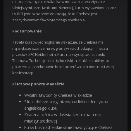
nieoczekiwanych rezultatów w meczach z teoretycznie
silniejszymi przeciwnikami. Niemniej, kursy wystawione przez
LV BET jednoznacznie wskazują, że to Chelsea jest
zdecydowanym faworytem tego spotkania.
Podsumowanie:
Tabela kursów jednogłośnie wskazuje, że Chelsea ma
największe szanse na wygraną w nadchodzącym meczu
przeciwko FC Heidenheim. Kurs na zwycięstwo zespołu
Thomasa Tuchela jest nie tylko niski, ale także stabilny, co
potwierdza przekonanie bukmacherów o ich dominacji w tej
konfrontacji.
Kluczowe punkty w analizie:
Wybitni zawodnicy Chelsea w składzie
Silna i dobrze zorganizowana linia defensywna
angielskiego klubu
Znaczna różnica w doświadczeniu na arenie
międzynarodowej
Kursy bukmacherskie silnie faworyzujące Chelsea