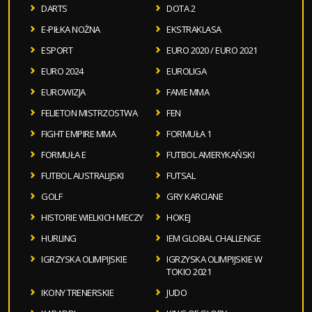
DARTS
DOTA 2
E-PIŁKA NOŻNA
EKSTRAKLASA
ESPORT
EURO 2020 / EURO 2021
EURO 2024
EUROLIGA
EUROWIZJA
FAME MMA
FELIETON MISTRZOSTWA
FEN
FIGHT EMPIRE MMA
FORMUŁA 1
FORMUŁA E
FUTBOL AMERYKAŃSKI
FUTBOL AUSTRALIJSKI
FUTSAL
GOLF
GRY KARCIANE
HISTORIE WIELKICH MECZY
HOKEJ
HURLING
IEM GLOBAL CHALLENGE
IGRZYSKA OLIMPIJSKIE
IGRZYSKA OLIMPIJSKIE W
TOKIO 2021
IKONY TRENERSKIE
JUDO