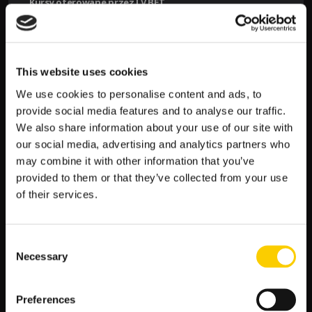
Kursy oferowane przez LV BET
Analizując kursy na nadchodzący mecz, nie da się ukryć, że
Chelsea znajduje się na znacznie lepszej pozycji startowej.
Kurs na zwycięstwo angielskiego klubu to zaledwie
1.44
, co
This website uses cookies
jasno wskazuje na to, że bukmacherzy są przekonani o ich
wiodącej roli. Z kolei kurs na wygraną FC Heidenheim jest
We use cookies to personalise content and ads, to
zdecydowanie wyższy, wynosząc
6.50
. To sugeruje, że
provide social media features and to analyse our traffic.
niemiecki zespół potrzebuje cudu, aby odnieść sukces w tym
We also share information about your use of our site with
meczu.
our social media, advertising and analytics partners who
Przewidywania na wynik meczu:
may combine it with other information that you’ve
provided to them or that they’ve collected from your use
Zwycięstwo Chelsea:
1.44
of their services.
Remis:
4.75
Zwycięstwo FC Heidenheim:
6.50
Consent
Analiza bukmacherska
Necessary
Selection
Chelsea ma wiele atutów na swoją korzyść. Po pierwsze, klub z
Londynu dysponuje znakomitym składem pełnym
Preferences
międzynarodowych gwiazd. Tacy gracze jak Raheem Sterling,