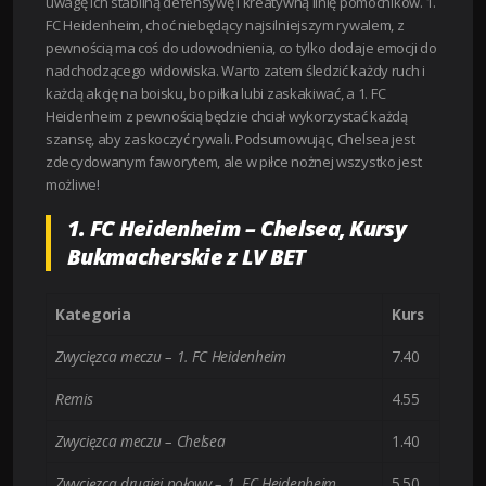
uwagę ich stabilną defensywę i kreatywną linię pomocników. 1.
FC Heidenheim, choć niebędący najsilniejszym rywalem, z
pewnością ma coś do udowodnienia, co tylko dodaje emocji do
nadchodzącego widowiska. Warto zatem śledzić każdy ruch i
każdą akcję na boisku, bo piłka lubi zaskakiwać, a 1. FC
Heidenheim z pewnością będzie chciał wykorzystać każdą
szansę, aby zaskoczyć rywali. Podsumowując, Chelsea jest
zdecydowanym faworytem, ale w piłce nożnej wszystko jest
możliwe!
1. FC Heidenheim – Chelsea, Kursy
Bukmacherskie z LV BET
Kategoria
Kurs
Zwycięzca meczu – 1. FC Heidenheim
7.40
Remis
4.55
Zwycięzca meczu – Chelsea
1.40
Zwycięzca drugiej połowy – 1. FC Heidenheim
5.50