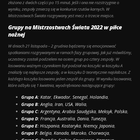
złożona z dwóch części po 15 minut. Jeśli i ona nie rozstrzygnie o
wyniku, zespoły zmierzą się w konkursie rzutów karnych. W
Mistrzostwach Świata rozgrywany jest mecz o trzecie miejsce.
Grupy na Mistrzostwach Świata 2022 w piłce
nożnej
W dniach 21 listopada – 2 grudnia będziemy się emocjonować
spotkaniami rozgrywanymi w ramach fazy grupowej. Jak już mówiliśmy,
uczestnicy zostali podzieleni na osiem grup po cztery zespoły. W
losowaniu ważnym czynnikiem był podział na koszyki: w koszyku A
znalazły się najlepsze zespoły, a w koszyku D teoretycznie najsłabsze. Z
każdego koszyka losowano jeden zespół do grupy. W wyniku losowania,
które odbyło się 1 kwietnia, wyodrębniono następujące grupy:
Grupa A
:
Katar
,
Ekwador
,
Senegal
,
Holandia
,
Grupa B
:
Anglia
,
Iran
,
USA
,
Walia
,
Grupa C
:
Argentyna
,
Arabia Saudyjska
,
Meksyk
,
Polska
,
Grupa D
:
Francja
,
Australia
,
Dania
,
Tunezja
,
Grupa E
:
Hiszpania
,
Kostaryka
,
Niemcy
,
Japonia
,
Grupa F
:
Belgia
,
Kanada
,
Maroko
,
Chorwacja
,