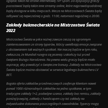
oglądać także na stronie internetowej TVP Sport. Do dyspozycji graczy
pozostawać będą także inne streamy online, które najprawdopodobniej
będą dostępne w kilku miejscach. Mecze na Mistrzostwach Świata będą
odbywać się najwcześniej o godz. 11:00, natomiast najpóźniej o 20:00.
Zakłady bukmacherskie na Mistrzostwa Świata
2022
Mistrzostwa Świata w piłce nożnej zawsze cieszą się ogromnym
zainteresowaniem ze strony typerów, którzy uwielbiają emocje związane
z obstawianiem tak ważnych spotkań. Nie inaczej będzie w tym roku,
zwłaszcza, że Mundial rozegra się jesienią i zakończy tuż przed
świętami Bożego Narodzenia. Na pewno wielu graczy będzie miało
aspirację, aby powalczyć o świąteczne bonusy. Zakłady na Mistrzostwa
Świata będzie można obstawiać w serwisie legalnego bukmachera LV
BET.
Bogata oferta zakładów przedmeczowych zaoferuje klientom nawet
ponad 1000 różnorodnych zakładów na jedno spotkanie, w tym
tradycyjne zakłady 1×2, podwójne szanse, zakłady bez remisu, zakłady
poniżej/powyżej, zakłady z handicapem czy też zakłady na
indywidualne dokonania poszczególnych zawodników. Typerzy mogą