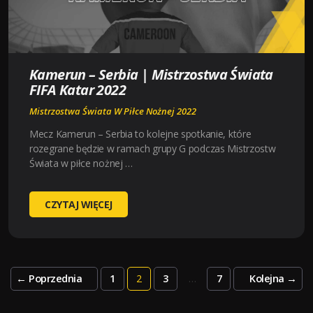
2022
Kamerun – Serbia | Mistrzostwa Świata
FIFA Katar 2022
Mistrzostwa Świata W Piłce Nożnej 2022
Mecz Kamerun – Serbia to kolejne spotkanie, które
rozegrane będzie w ramach grupy G podczas Mistrzostw
Świata w piłce nożnej …
KAMERUN
CZYTAJ WIĘCEJ
–
SERBIA
|
MISTRZOSTWA
Posts
←
Poprzednia
1
2
3
…
7
Kolejna
→
ŚWIATA
pagination
FIFA