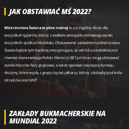
JAK OBSTAWIAĆ MŚ 2022?
Mistrzostwa Świata w piłce nożnej
to szczególny okres dla
wszystkich typerów, którzy z wielkimi emocjami obstawiają wyniki
wszystkich spotkań Mundialu. Obstawianie zakładów na Mistrzostwa
Świata będzie tym bardziej emocjonujące, że wśród uczestników jest
również reprezentacja Polski. Klienci LV BET już teraz mogą obstawiać
wyniki meczów fazy grupowej, a także typować zwycięzcę turnieju,
drużyny, które wyjdą z grupy czy też piłkarzy, którzy zdobędą tytuł króla
strzelców oraz MVP.
ZAKŁADY BUKMACHERSKIE NA
MUNDIAL 2022