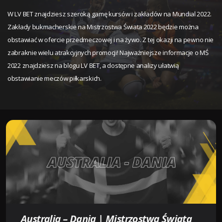
W LV BET znajdziesz szeroką gamę kursów i zakładów na Mundial 2022.
Zakłady bukmacherskie na Mistrzostwa Świata 2022 będzie można
obstawiać w ofercie przedmeczowej i na żywo. Z tej okazji na pewno nie
zabraknie wielu atrakcyjnych promocji! Najważniejsze informacje o MŚ
2022 znajdziesz na blogu LV BET, a dostępne analizy ułatwią
obstawianie meczów piłkarskich.
Australia – Dania | Mistrzostwa Świata