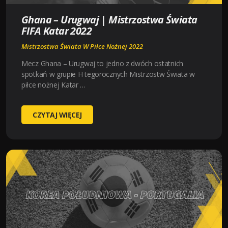
Ghana – Urugwaj | Mistrzostwa Świata
FIFA Katar 2022
Mistrzostwa Świata W Piłce Nożnej 2022
Mecz Ghana – Urugwaj to jedno z dwóch ostatnich
spotkań w grupie H tegorocznych Mistrzostw Świata w
piłce nożnej Katar …
GHANA
CZYTAJ WIĘCEJ
–
URUGWAJ
|
MISTRZOSTWA
ŚWIATA
FIFA
KATAR
2022