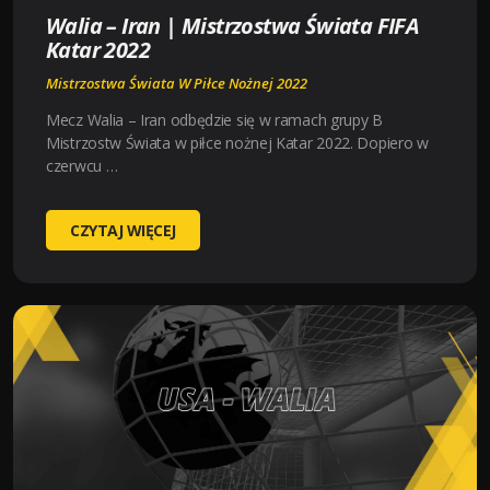
Walia – Iran | Mistrzostwa Świata FIFA
Katar 2022
Mistrzostwa Świata W Piłce Nożnej 2022
Mecz Walia – Iran odbędzie się w ramach grupy B
Mistrzostw Świata w piłce nożnej Katar 2022. Dopiero w
czerwcu …
WALIA
CZYTAJ WIĘCEJ
–
IRAN
|
MISTRZOSTWA
ŚWIATA
FIFA
KATAR
2022