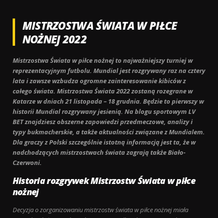
KATAR
2022
MISTRZOSTWA ŚWIATA W PIŁCE
NOŻNEJ 2022
Mistrzostwa Świata w piłce nożnej to najważniejszy turniej w
reprezentacyjnym futbolu. Mundial jest rozgrywany raz na cztery
lata i zawsze wzbudza ogromne zainteresowanie kibiców z
całego świata. Mistrzostwa Świata 2022 zostaną rozegrane w
Katarze w dniach 21 listopada – 18 grudnia. Będzie to pierwszy w
historii Mundial rozgrywany jesienią. Na blogu sportowym LV
BET znajdziesz obszerne zapowiedzi przedmeczowe, analizy i
typy bukmacherskie, a także aktualności związane z Mundialem.
Dla graczy z Polski szczególnie istotną informacją jest ta, że w
nadchodzących mistrzostwach świata zagrają także Biało-
Czerwoni.
Historia rozgrywek Mistrzostw Świata w piłce
nożnej
Decyzja o zorganizowaniu mistrzostw świata w piłce nożnej miała