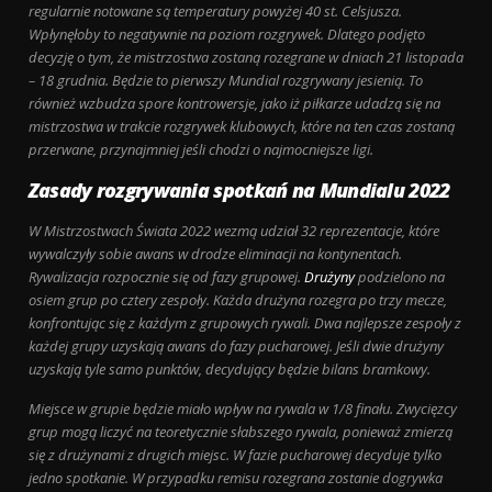
regularnie notowane są temperatury powyżej 40 st. Celsjusza.
Wpłynęłoby to negatywnie na poziom rozgrywek. Dlatego podjęto
decyzję o tym, że mistrzostwa zostaną rozegrane w dniach 21 listopada
– 18 grudnia. Będzie to pierwszy Mundial rozgrywany jesienią. To
również wzbudza spore kontrowersje, jako iż piłkarze udadzą się na
mistrzostwa w trakcie rozgrywek klubowych, które na ten czas zostaną
przerwane, przynajmniej jeśli chodzi o najmocniejsze ligi.
Zasady rozgrywania spotkań na Mundialu 2022
W Mistrzostwach Świata 2022 wezmą udział 32 reprezentacje, które
wywalczyły sobie awans w drodze eliminacji na kontynentach.
Rywalizacja rozpocznie się od fazy grupowej.
Drużyny
podzielono na
osiem grup po cztery zespoły. Każda drużyna rozegra po trzy mecze,
konfrontując się z każdym z grupowych rywali. Dwa najlepsze zespoły z
każdej grupy uzyskają awans do fazy pucharowej. Jeśli dwie drużyny
uzyskają tyle samo punktów, decydujący będzie bilans bramkowy.
Miejsce w grupie będzie miało wpływ na rywala w 1/8 finału. Zwycięzcy
grup mogą liczyć na teoretycznie słabszego rywala, ponieważ zmierzą
się z drużynami z drugich miejsc. W fazie pucharowej decyduje tylko
jedno spotkanie. W przypadku remisu rozegrana zostanie dogrywka