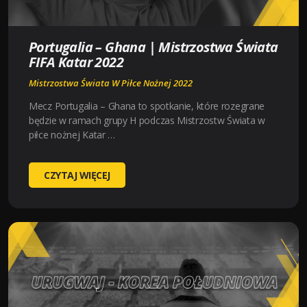
2022
Portugalia – Ghana | Mistrzostwa Świata
FIFA Katar 2022
Mistrzostwa Świata W Piłce Nożnej 2022
Mecz Portugalia – Ghana to spotkanie, które rozegrane
będzie w ramach grupy H podczas Mistrzostw Świata w
piłce nożnej Katar …
PORTUGALIA
CZYTAJ WIĘCEJ
–
GHANA
|
MISTRZOSTWA
ŚWIATA
FIFA
KATAR
2022