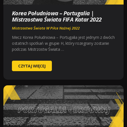
Korea Południowa – Portugalia |
Mistrzostwa Świata FIFA Katar 2022
Mistrzostwa Świata W Piłce Nożnej 2022
Mecz Korea Południowa – Portugalia jest jednym z dwóch
ostatnich spotkań w grupie H, który rozegrany zostanie
podczas Mistrzostw Świata …
KOREA
CZYTAJ WIĘCEJ
POŁUDNIOWA
–
PORTUGALIA
|
MISTRZOSTWA
ŚWIATA
FIFA
KATAR
2022