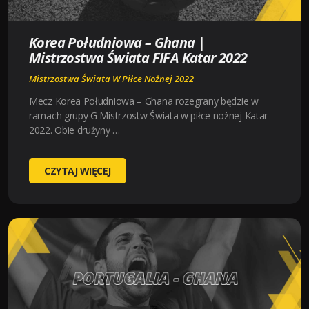
Korea Południowa – Ghana |
Mistrzostwa Świata FIFA Katar 2022
Mistrzostwa Świata W Piłce Nożnej 2022
Mecz Korea Południowa – Ghana rozegrany będzie w
ramach grupy G Mistrzostw Świata w piłce nożnej Katar
2022. Obie drużyny …
KOREA
CZYTAJ WIĘCEJ
POŁUDNIOWA
–
GHANA
|
MISTRZOSTWA
ŚWIATA
FIFA
KATAR