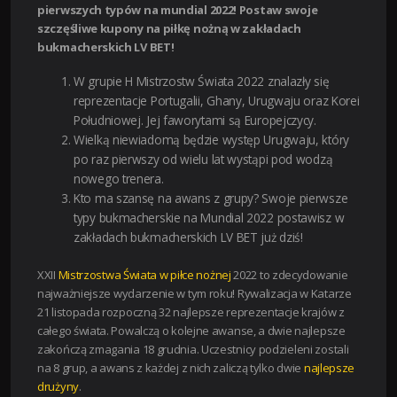
pierwszych typów na mundial 2022! Postaw swoje
szczęśliwe kupony na piłkę nożną w zakładach
bukmacherskich LV BET!
W grupie H Mistrzostw Świata 2022 znalazły się
reprezentacje Portugalii, Ghany, Urugwaju oraz Korei
Południowej. Jej faworytami są Europejczycy.
Wielką niewiadomą będzie występ Urugwaju, który
po raz pierwszy od wielu lat wystąpi pod wodzą
nowego trenera.
Kto ma szansę na awans z grupy? Swoje pierwsze
typy bukmacherskie na Mundial 2022 postawisz w
zakładach bukmacherskich LV BET już dziś!
XXII
Mistrzostwa Świata w piłce nożnej
2022 to zdecydowanie
najważniejsze wydarzenie w tym roku! Rywalizacja w Katarze
21 listopada rozpoczną 32 najlepsze reprezentacje krajów z
całego świata. Powalczą o kolejne awanse, a dwie najlepsze
zakończą zmagania 18 grudnia. Uczestnicy podzieleni zostali
na 8 grup, a awans z każdej z nich zaliczą tylko dwie
najlepsze
drużyny
.