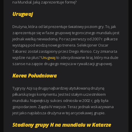
na Mundial. Jaką zaprezentuje formę?
Urugwaj
Drużyna, która od lat prezentuje światowy poziom gry. To, jak
zaprezentuje się w fazie grupowej tegorocznego mundialu jest
jednak wielką niewiadomą. Po raz pierwszy od 2007 r. piłkarze
wystąpią pod wodzą nowego trenera. Selekcjoner Oscar
Tabarez został zastąpiony przez Diego Alonso. Czy zmiana ta
wyjdzie na plus?
Urugwaj
to zdecydowanie kraj, który ma duże
szanse na zajęcie drugiego miejsca w rywalizacji grupowej.
Korea Południowa
Tygrysy Azji są drugą najbardziej utytułowaną drużyną
piłkarską tego kontynentu. Jest też stałym uczestnikiem
mundialu. Największy sukces odniosła w 2002 r, gdy była
gospodarzem. Zajęła IV miejsce. Teraz jednak wskazywana
jest jako najsłabsza drużyna w tej arcyciekawej grupie.
Stadiony grupy H na mundialu w Katarze