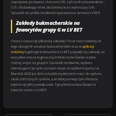
zwycięstwo postawisz z kursem 2.05, zaś na ich przeciwników –
3.75. Obstawiając remis dostaniesz kurs wynoszący 3.45.
Sprawdź wszystkie możliwości typowania w serwisie LV BET!
Zakłady bukmacherskie na
faworytów grupy G w LV BET
Chcesz rozpocząć piłkarską zabawę? Teraz masz świetną do
tego okazję! W serwisie bukmacherskim oraz w
aplikacji
mobilnej
legalnego bukmachera LV BET pojawiły się zakłady na
wszystkie mecze tegorocznych Mistrzostw Świata w piłce
nożnej, w tym na grupę H. Sprawdź możliwości, wybierz
interesujące Cię rynki i postaw swoje szczęśliwe kupony na
Mundial 2022! Już dziś na każde wydarzenie masz do wyboru
około 200 różnych rynków, a im bliżej turnieju tym oferta ta
będzie się tylko powiększała. Typuj Mistrzostwa Świata w
Katarze razem z LV BET!