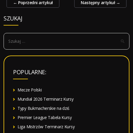
Zobacz
←
Poprzedni artykuł
Następny artykuł
→
wpisy
SZUKAJ
S
z
u
k
a
POPULARNE:
j
:
Mecze Polski
Mundial 2026 Terminarz Kursy
Typy Bukmacherskie na dziś
Premier League Tabela Kursy
Liga Mistrzów Terminarz Kursy