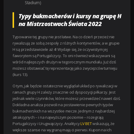
Stadium)
Typy bukmacherów i kursy na grupę H
na Mistrzostwach Świata 2022
Typowanie tej grupy nie jest łatwe. Na co dzień przecież nie
rywalizują ze sobą zespoły z różnych kontynentów, a w grupie
H są przedstawiciele aż 4! Wydaje się, że oczywistym jej
faworytem są Portugalczycy. To oni również wskazywani są
wśród najlepszych drużyn w tegorocznym mundialu. Już dziś
możesz obstawiać tę reprezentację jako zwycięzców turnieju
(kurs 13).
O tym, jak będzie ostatecznie wyglądał układ po rywalizacji w
ramach grupy H zależy znacznie od dyspozycji piłkarzy. Jest
jednak wiele czynników, które możesz przewidzieć nawet dziś.
Dokładna analiza pozwoli na postawienie pewnych typów
bukmacherskich na wszystkie mecze. Jednym z najbardziej
atrakcyjnych – i na najwyższym poziomie – rozegrają
Portugalczycy i Urugwajczycy. Analitycy
LV BET
wskazują, że
większe szanse na wygraną mają ci pierwsi. Kupon na ich