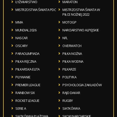
ŁYŻWIARSTWO
MARATON
MISTRZOSTWA ŚWIATA PDC
MISTRZOSTWA ŚWIATA W
PIŁCE NOŻNEJ 2022
MMA
MOTOGP
MUNDIAL 2026
NARCIARSTWO ALPEJSKIE
NASCAR
NFL
OSCARY
OVERWATCH
PARAOLIMPIADA
PIŁKA NOŻNA
PIŁKA RĘCZNA
PIŁKA WODNA
PIŁKARSKA ELITA
PILKARZE
PŁYWANIE
POLITYKA
PREMIER LEAGUE
PSYCHOLOGIA ZAKŁADÓW
RAINBOW SIX
RAJD DAKAR
ROCKET LEAGUE
RUGBY
SERIE A
SIATKÓWKA
SIATKÓWKA PLAŻOWA
SKOKI NARCIARSKIE