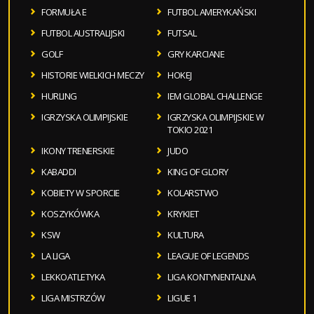
FORMUŁA E
FUTBOL AMERYKAŃSKI
FUTBOL AUSTRALIJSKI
FUTSAL
GOLF
GRY KARCIANE
HISTORIE WIELKICH MECZY
HOKEJ
HURLING
IEM GLOBAL CHALLENGE
IGRZYSKA OLIMPIJSKIE
IGRZYSKA OLIMPIJSKIE W
TOKIO 2021
IKONY TRENERSKIE
JUDO
KABADDI
KING OF GLORY
KOBIETY W SPORCIE
KOLARSTWO
KOSZYKÓWKA
KRYKIET
KSW
KULTURA
LA LIGA
LEAGUE OF LEGENDS
LEKKOATLETYKA
LIGA KONTYNENTALNA
LIGA MISTRZÓW
LIGUE 1