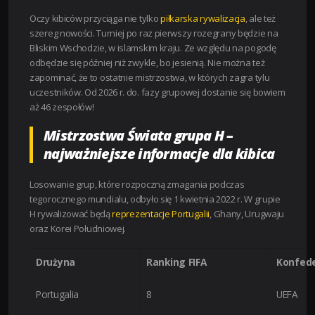
Oczy kibiców przyciąga nie tylko
piłkarska rywalizacja
, ale też
szereg nowości. Turniej po raz pierwszy rozegrany będzie na
Bliskim Wschodzie, w islamskim kraju. Ze względu na pogodę
odbędzie się później niż zwykle, bo jesienią. Nie można też
zapominać, że to ostatnie mistrzostwa, w których zagra tylu
uczestników. Od 2026 r. do. fazy grupowej dostanie się bowiem
aż 46 zespołów!
Mistrzostwa Świata grupa H –
najważniejsze informacje dla kibica
Losowanie grup, które rozpoczną zmagania podczas
tegorocznego mundialu, odbyło się 1 kwietnia 2022 r. W grupie
H rywalizować będą
reprezentacje Portugalii
, Ghany, Urugwaju
oraz Korei Południowej.
Drużyna
Ranking FIFA
Konfede
Portugalia
8
UEFA