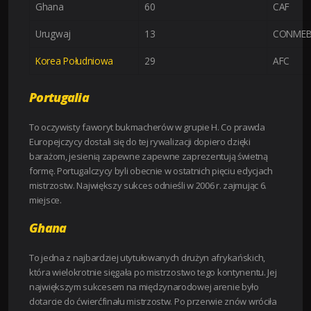
Ghana
60
CAF
Urugwaj
13
CONME
Korea Południowa
29
AFC
Portugalia
To oczywisty faworyt bukmacherów w grupie H. Co prawda
Europejczycy dostali się do tej rywalizacji dopiero dzięki
barażom, jesienią zapewne zapewne zaprezentują świetną
formę. Portugalczycy byli obecnie w ostatnich pięciu edycjach
mistrzostw. Największy sukces odnieśli w 2006 r. zajmując 6.
miejsce.
Ghana
To jedna z najbardziej utytułowanych drużyn afrykańskich,
która wielokrotnie sięgała po mistrzostwo tego kontynentu. Jej
największym sukcesem na międzynarodowej arenie było
dotarcie do ćwierćfinału mistrzostw. Po przerwie znów wróciła