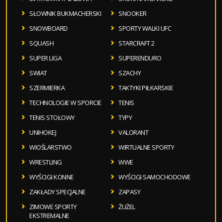
SŁOWNIK BUKMACHERSKI
SNOOKER
SNOWBOARD
SPORTY WALKI UFC
SQUASH
STARCRAFT 2
SUPER LIGA
SUPERENDURO
SWIAT
SZACHY
SZERMIERKA
TAKTYKI PIŁKARSKIE
TECHNOLOGIE W SPORCIE
TENIS
TENIS STOŁOWY
TYPY
UNIHOKEJ
VALORANT
WIOŚLARSTWO
WIRTUALNE SPORTY
WRESTLING
WWE
WYŚCIGI KONNE
WYŚCIGI SAMOCHODOWE
ZAKŁADY SPECJALNE
ZAPASY
ZIMOWE SPORTY
ŻUŻEL
EKSTREMALNE