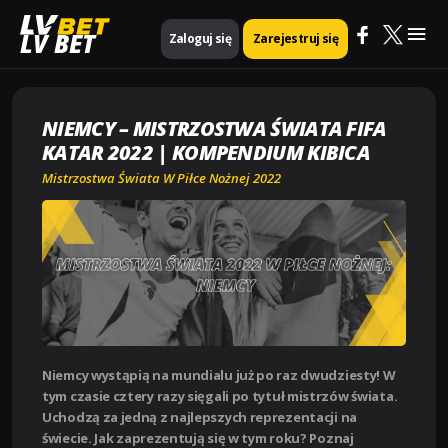
Mai
Strona główna
Mistrzostwa Świata w Piłce Nożnej 2022
LV BET
Zaloguj się
Zarejestruj się
Niemcy – Mistrzostwa Świata FIFA Katar 2022 | Kompendium kibica
Me
NIEMCY – MISTRZOSTWA ŚWIATA FIFA
KATAR 2022 | KOMPENDIUM KIBICA
Mistrzostwa Świata W Piłce Nożnej 2022
Niemcy wystąpią na mundialu już po raz dwudziesty! W
tym czasie cztery razy sięgali po tytuł mistrzów świata.
Uchodzą za jedną z najlepszych reprezentacji na
świecie. Jak zaprezentują się w tym roku? Poznaj