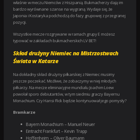
właśnie w meczu Niemców z Hiszpanią. Bukmacherzy dają im
bardzo wyrównane szanse na wygraną. Wydaje się, że
Japonia i Kostaryka podchodzą do fazy grupowej z przegranej
pozycji.
Wszystkie mecze rozgrywane w ramach grupy E możesz
typować w zakładach bukmacherskich LV BET!
Skład drużyny Niemiec na Mistrzostwach
Świata w Katarze
Na dokładny skład drużyny piłkarskiej z Niemiec musimy
jeszcze poczekać. Możliwe, że zobaczymy w niej młodych
piłkarzy. Na mecze eliminacyjne mundialu Joachim Loew
powołał sporo debiutantów, w tym siedmiu graczy Bayernu
Monachium. Czy Hansi Flick będzie kontynuował jego pomysły?
Bramkarze
Bayern Monachium – Manuel Neuer
Eintracht Frankfurt – Kevin Trapp
Hoffenheim – Oliver Baumann