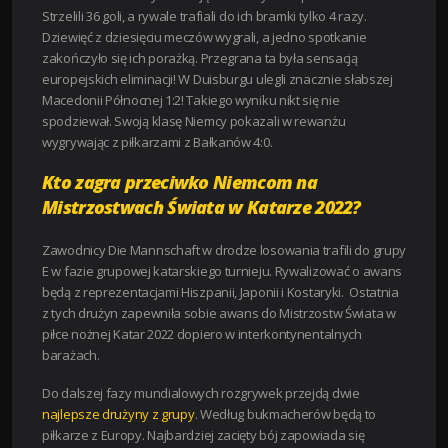
Strzelili 36 goli, a rywale trafiali do ich bramki tylko 4 razy.
Dziewięć z dziesięciu meczów wygrali, a jedno spotkanie
zakończyło się ich porażką. Przegrana ta była sensacją
europejskich eliminacji! W Duisburgu ulegli znacznie słabszej
Macedonii Północnej 1:2! Takiego wyniku nikt się nie
spodziewał. Swoją klasę Niemcy pokazali w rewanżu
wygrywając z piłkarzami z Bałkanów 4:0.
Kto zagra przeciwko Niemcom na
Mistrzostwach Świata w Katarze 2022?
Zawodnicy Die Mannschaft w drodze losowania trafili do grupy
E w fazie grupowej katarskiego turnieju. Rywalizować o awans
będą z reprezentacjami Hiszpanii, Japonii i Kostaryki. Ostatnia
z tych drużyn zapewniła sobie awans do Mistrzostw Świata w
piłce nożnej Katar 2022 dopiero w interkontynentalnych
barażach.
Do dalszej fazy mundialowych rozgrywek przejdą dwie
najlepsze drużyny z grupy
. Według bukmacherów będą to
piłkarze z Europy. Najbardziej zacięty bój zapowiada się