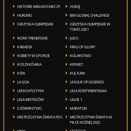
HISTORIE WIELKICH MECZY
HOKEJ
HURLING
IEM GLOBAL CHALLENGE
IGRZYSKA OLIMPIJSKIE
IGRZYSKA OLIMPIJSKIE W
TOKIO 2021
IKONY TRENERSKIE
JUDO
KABADDI
KING OF GLORY
KOBIETY W SPORCIE
KOLARSTWO
KOSZYKÓWKA
KRYKIET
KSW
KULTURA
LA LIGA
LEAGUE OF LEGENDS
LEKKOATLETYKA
LIGA KONTYNENTALNA
LIGA MISTRZÓW
LIGUE 1
ŁYŻWIARSTWO
MARATON
MISTRZOSTWA ŚWIATA PDC
MISTRZOSTWA ŚWIATA W
PIŁCE NOŻNEJ 2022