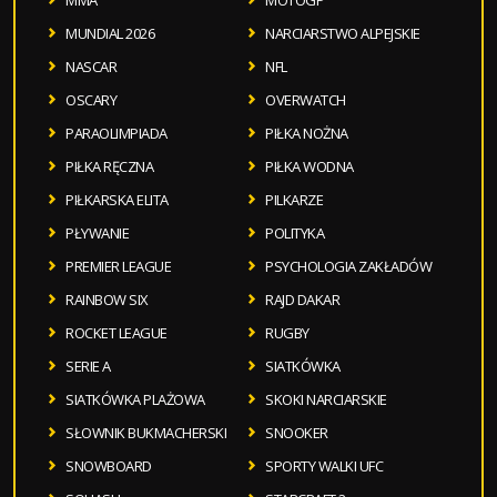
MMA
MOTOGP
MUNDIAL 2026
NARCIARSTWO ALPEJSKIE
NASCAR
NFL
OSCARY
OVERWATCH
PARAOLIMPIADA
PIŁKA NOŻNA
PIŁKA RĘCZNA
PIŁKA WODNA
PIŁKARSKA ELITA
PILKARZE
PŁYWANIE
POLITYKA
PREMIER LEAGUE
PSYCHOLOGIA ZAKŁADÓW
RAINBOW SIX
RAJD DAKAR
ROCKET LEAGUE
RUGBY
SERIE A
SIATKÓWKA
SIATKÓWKA PLAŻOWA
SKOKI NARCIARSKIE
SŁOWNIK BUKMACHERSKI
SNOOKER
SNOWBOARD
SPORTY WALKI UFC