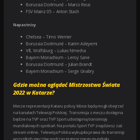
Borussia Dortmund – Marco Reus
FSV Mainz 05 – Anton Stach
Napastnicy
Chelsea – Timo Werner
Borussia Dortmund – Karim Adeyemi
VfL Wolfsburg – Lukas Nmecha
Bayern Monachium – Leroy Sane
Borussia Dortmund – Julian Brandt
Bayern Monachium – Serge Gnabry
Gdzie można oglądać Mistrzostwa Świata
2022 w Katarze?
Mecze reprezentacji Kataru polscy kibice będą mogli obejrzeć
na kanałach Telewizji Polskiej. Transmisja z meczu dostępna
będzie na TVP oraz TVP Sport udostępnią transmisję
mundialowych spotkań. Na portalu Sport TVP znajdziesz zaś
stream online. Telewizja Polska wykupiła prawa do transmisji
wszystkich meczów podczas tegorocznego mundialu.