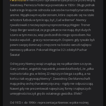
światową. Pierwsza federacja powstała w 1926 r. Długo jednak
kadra tego kraju nie odnosiła sukcesów na międzynarodowej
arenie. Wyjątkowym wydarzeniem, które zapisało się na stałe
w historii futbolu w tym kraju, był „Cud w Bernie”. Niemcy
rywalizowali z niezwyciężoną reprezentacją Węgier. Trener
Sepp Berger wiedział, że jego piłkarze nie mają zbyt dużych
szans w tym meczu, więc podszedł do niego sposobem. Na
boisko wpuścił… graczy rezerwowych. Dopiero gdy rywale byli
pewni swojej dominacji i zmęczeni na boisko weszli najlepsi
niemieccy piłkarze. Pokonali Węgrów 3:2 i zdobyli Puchar
Świata!
Od tej pory Niemcy wciąż znajdują się na piłkarskim szczycie.
Gary Lineker, angielski napastnik, powiedział kiedyś, że „piłka
nożna to taka gra, w której 22 mężczyzn biega za piłką, a na
końcu i tak wygrywają Niemcy”. Zawodnicy Die Mannschaft
mają jedną cechę charakterystyczną – nigdy nie odpuszczają.
Nawet gdy nie prezentowali najwyższej formy i najlepszych
umiejętności toczyli grę do ostatniego gwizdka. Efekt?
Od 1972 r. do 1996 r. reprezentacja Niemiec w piłce nożnej