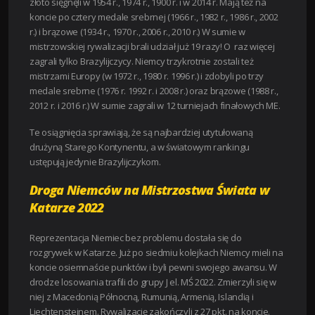
złoto sięgnęli w 1954 r., 1974 r., 1900 r. i w 2014 r. Mają też na
koncie po cztery medale srebrnej (1966 r., 1982 r., 1986 r., 2002
r.) i brązowe (1934 r., 1970 r., 2006 r., 2010 r.) W sumie w
mistrzowskiej rywalizacji brali udział już 19 razy! O raz więcej
zagrali tylko Brazylijczycy. Niemcy trzykrotnie zostali też
mistrzami Europy (w 1972 r., 1980 r. 1996 r.) i zdobyli po trzy
medale srebrne (1976 r. 1992 r. i 2008 r.) oraz brązowe (1988 r.,
2012 r. i 2016 r.) W sumie zagrali w 12 turniejach finałowych ME.
Te osiągnięcia sprawiają, że są najbardziej utytułowaną
drużyną Starego Kontynentu, a w światowym rankingu
ustępują jedynie Brazylijczykom.
Droga Niemców na Mistrzostwa Świata w
Katarze 2022
Reprezentacja Niemiec bez problemu dostała się do
rozgrywek w Katarze. Już po siedmiu kolejkach Niemcy mieli na
koncie osiemnaście punktów i byli pewni swojego awansu. W
drodze losowania trafili do grupy J el. MŚ 2022. Zmierzyli się w
niej z Macedonią Północną, Rumunią, Armenią, Islandią i
Liechtensteinem. Rywalizację zakończyli z 27 pkt. na koncie.