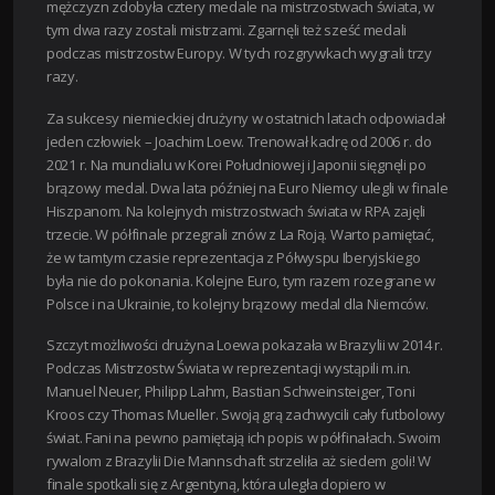
mężczyzn zdobyła cztery medale na mistrzostwach świata, w
tym dwa razy zostali mistrzami. Zgarnęli też sześć medali
podczas mistrzostw Europy. W tych rozgrywkach wygrali trzy
razy.
Za sukcesy niemieckiej drużyny w ostatnich latach odpowiadał
jeden człowiek – Joachim Loew. Trenował kadrę od 2006 r. do
2021 r. Na mundialu w Korei Południowej i Japonii sięgnęli po
brązowy medal. Dwa lata później na Euro Niemcy ulegli w finale
Hiszpanom. Na kolejnych mistrzostwach świata w RPA zajęli
trzecie. W półfinale przegrali znów z La Roją. Warto pamiętać,
że w tamtym czasie reprezentacja z Półwyspu Iberyjskiego
była nie do pokonania. Kolejne Euro, tym razem rozegrane w
Polsce i na Ukrainie, to kolejny brązowy medal dla Niemców.
Szczyt możliwości drużyna Loewa pokazała w Brazylii w 2014 r.
Podczas Mistrzostw Świata w reprezentacji wystąpili m.in.
Manuel Neuer, Philipp Lahm, Bastian Schweinsteiger, Toni
Kroos czy Thomas Mueller. Swoją grą zachwycili cały futbolowy
świat. Fani na pewno pamiętają ich popis w półfinałach. Swoim
rywalom z Brazylii Die Mannschaft strzeliła aż siedem goli! W
finale spotkali się z Argentyną, która uległa dopiero w