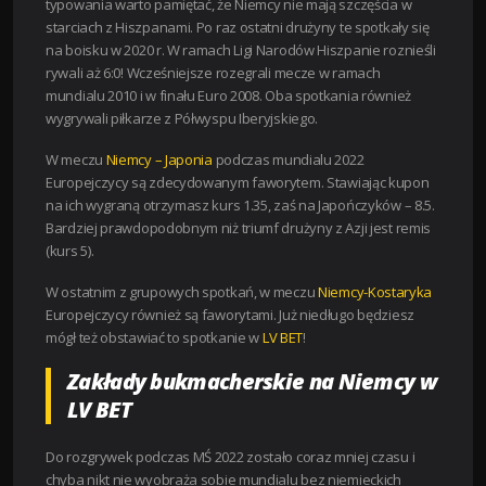
typowania warto pamiętać, że Niemcy nie mają szczęścia w
starciach z Hiszpanami. Po raz ostatni drużyny te spotkały się
na boisku w 2020 r. W ramach Ligi Narodów Hiszpanie roznieśli
rywali aż 6:0! Wcześniejsze rozegrali mecze w ramach
mundialu 2010 i w finału Euro 2008. Oba spotkania również
wygrywali piłkarze z Półwyspu Iberyjskiego.
W meczu
Niemcy – Japonia
podczas mundialu 2022
Europejczycy są zdecydowanym faworytem. Stawiając kupon
na ich wygraną otrzymasz kurs 1.35, zaś na Japończyków – 8.5.
Bardziej prawdopodobnym niż triumf drużyny z Azji jest remis
(kurs 5).
W ostatnim z grupowych spotkań, w meczu
Niemcy-Kostaryka
Europejczycy również są faworytami. Już niedługo będziesz
mógł też obstawiać to spotkanie w
LV BET
!
Zakłady bukmacherskie na Niemcy w
LV BET
Do rozgrywek podczas MŚ 2022 zostało coraz mniej czasu i
chyba nikt nie wyobraża sobie mundialu bez niemieckich