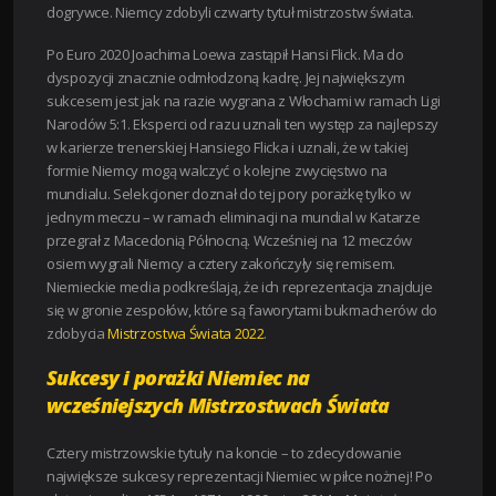
dogrywce. Niemcy zdobyli czwarty tytuł mistrzostw świata.
Po Euro 2020 Joachima Loewa zastąpił Hansi Flick. Ma do
dyspozycji znacznie odmłodzoną kadrę. Jej największym
sukcesem jest jak na razie wygrana z Włochami w ramach Ligi
Narodów 5:1. Eksperci od razu uznali ten występ za najlepszy
w karierze trenerskiej Hansiego Flicka i uznali, że w takiej
formie Niemcy mogą walczyć o kolejne zwycięstwo na
mundialu. Selekcjoner doznał do tej pory porażkę tylko w
jednym meczu – w ramach eliminacji na mundial w Katarze
przegrał z Macedonią Północną. Wcześniej na 12 meczów
osiem wygrali Niemcy a cztery zakończyły się remisem.
Niemieckie media podkreślają, że ich reprezentacja znajduje
się w gronie zespołów, które są faworytami bukmacherów do
zdobycia
Mistrzostwa Świata 2022
.
Sukcesy i porażki Niemiec na
wcześniejszych Mistrzostwach Świata
Cztery mistrzowskie tytuły na koncie – to zdecydowanie
największe sukcesy reprezentacji Niemiec w piłce nożnej! Po