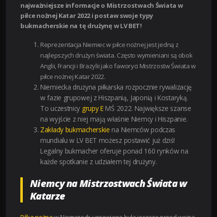
najważniejsze informacje o Mistrzostwach Świata w
piłce nożnej Katar 2022 i postaw swoje typy
bukmacherskie na tę drużynę w LV BET!
Reprezentacja Niemiec w piłce nożnej jest jedną z
najlepszych drużyn świata. Często wymieniani są obok
Anglii, Francji i Brazylii jako faworyci Mistrzostw Świata w
piłce nożnej Katar 2022.
Niemiecka drużyna piłkarska rozpocznie rywalizację
w fazie grupowej z Hiszpanią, Japonią i Kostaryką.
To uczestnicy
grupy E
MŚ 2022. Największe szanse
na wyjście z niej mają właśnie Niemcy i Hiszpanie.
Zakłady bukmacherskie
na Niemców podczas
mundialu w LV BET możesz postawić już dziś!
Legalny bukmacher oferuje ponad 160 rynków na
każde spotkanie z udziałem tej drużyny.
Niemcy na Mistrzostwach Świata w
Katarze
Piłka nożna
w Niemczech uprawiana była jeszcze przed wojną