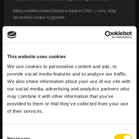
Bilety na Mistrzostwa Świata w Katarze 2022 — ceny, daty
sprzedaży i etapy rozgrywek
Wejściówki na
mundialowe mecze
pojawiły się w sprzedaży już
jakiś czas temu. Od razu organizatorzy zaoferowali cztery
kategorie biletów na mecze Mistrzostw Świata w piłce nożnej
Katar 2022. Najtańsza opcja jest dostępna wyłącznie katarskim
obywatelom.
This website uses cookies
We use cookies to personalise content and ads, to
Ile trzeba zapłacić za bilet na mecz z udziałem Polaków? Opcje
są trzy, a najtańsza z nich kosztuje 288 zł.
provide social media features and to analyse our traffic.
We also share information about your use of our site with
Runda
Kategoria
Kategoria
Kategoria
our social media, advertising and analytics partners who
Mistrzostw
I
II
III
may combine it with other information that you’ve
Świata
provided to them or that they’ve collected from your use
of their services.
Mecz
1 267 zł
1 843 zł
2 592 zł
otwarcia
Faza
288 zł
691 zł
922 zł
Consent
Necessary