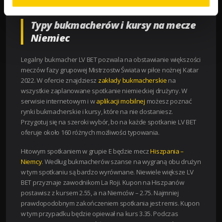
znacznie większy wydatek – 118 094 zł / 12 227 zł / 6 779 zł.
Typy bukmacherów i kursy na mecze
Niemiec
Legalny bukmacher LV BET pozwala na obstawianie większości
meczów fazy grupowej Mistrzostw Świata w piłce nożnej Katar
2022. W ofercie znajdziesz
zakłady bukmacherskie
na
wszystkie zaplanowane spotkanie niemieckiej drużyny. W
serwisie internetowym i w
aplikacji mobilnej
możesz poznać
rynki bukmacherskie i kursy, które na nie dostaniesz.
Przygotuj się na szeroki wybór, bo na każde spotkanie LV BET
oferuje około 160 różnych możliwości typowania.
Hitowym spotkaniem w grupie E będzie mecz
Hiszpania –
Niemcy
. Według bukmacherów szanse na wygraną obu drużyn
w tym spotkaniu są bardzo wyrównane. Niewiele większe LV
BET przyznaje zawodnikom La Roji. Kupon na Hiszpanów
postawisz z kursem 2.55, a na Niemców – 2.75. Najmniej
prawdopodobnym zakończeniem spotkania jest remis. Kupon
w tym przypadku będzie opiewał na kurs 3.35. Podczas