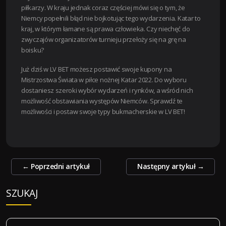
piłkarzy. W kraju jednak coraz częściej mówi się o tym, że
Niemcy popełnili błąd nie bojkotując tego wydarzenia. Katar to
kraj, w którym łamane są prawa człowieka. Czy niechęć do
zwyczajów organizatorów turnieju przełoży się na grę na
boisku?
Już dziś w LV BET możesz postawić swoje kupony na
Mistrzostwa Świata w piłce nożnej Katar 2022. Do wyboru
dostaniesz szeroki wybór wydarzeń i rynków, a wśród nich
możliwość obstawiania występów Niemców. Sprawdź te
możliwości i postaw swoje typy bukmacherskie w LV BET!
Zobacz
←
Poprzedni artykuł
Następny artykuł
→
wpisy
SZUKAJ
S