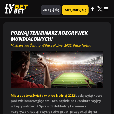
Mai
Strona główna
Piłka nożna
LV BET
Zaloguj się
Zarejestruj się
Poznaj terminarz rozgrywek mundialowych!
Me
POZNAJ TERMINARZ ROZGRYWEK
MUNDIALOWYCH!
Mistrzostwa Świata W Piłce Nożnej 2022
,
Piłka Nożna
Mistrzostwa Świata w piłce Nożnej 2022
będą wyjątkowe
pod wieloma względami. Kto będzie bezkonkurencyjny
w tej rywalizacji? Sprawdź dokładny terminarz
rozgrywek, typuj zwycięzców grup i przygotuj się na