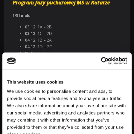
Program fazy pucharowej MŚ w Katarze
1/8 finału
03.12:
1A – 2B
03.12:
1C – 2D
04.12:
1B – 2A
04.12:
1D – 2C
05.12:
1E – 2F
05.12:
1G – 2H
06.12:
1F – 2E
06.12:
1H – 2G
This website uses cookies
Ćwierćfinały
We use cookies to personalise content and ads, to
09.12:
1A/2V – 1C/2D
provide social media features and to analyse our traffic.
09.12:
1E/2F – 1G/2H
We also share information about your use of our site with
10.12:
1B/2A – 1D/2C
our social media, advertising and analytics partners who
10.12:
1F/2E – 1H/26
may combine it with other information that you’ve
provided to them or that they’ve collected from your use
Półfinały