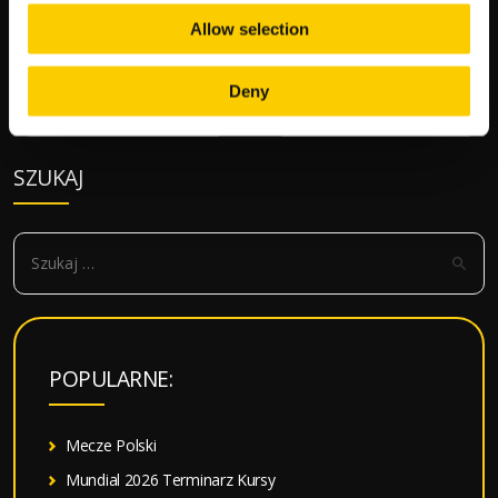
Allow selection
Deny
Zobacz
←
Poprzedni artykuł
Następny artykuł
→
wpisy
SZUKAJ
S
z
u
k
a
POPULARNE:
j
:
Mecze Polski
Mundial 2026 Terminarz Kursy