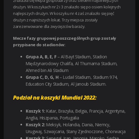
znalazła się ekipa gospodarzy oraz siedem najsilniejszych
drużyn. W koszykach nr 2 i 3 znalazło się po osiem kolejnych
najlepszych drużyn. W koszyku nr 4 zaś znalazło się pięć
drużyn z najniższych lokat. Trzy miejsca zostały
zarezerwowane dla zwycięzców baraży.
Mecze fazy grupowej poszczególnych grup zostały
przypisane do stadionów:
Grupa A, B, E, F
– Al Bayt Stadium, Stadion
Międzynarodowy Chalifa, Al Thumama Stadium,
Ahmed bin Ali Stadium
Grupa C, D, G, H
– Ludail Stadium, Stadium 974,
Education City Stadium, Al Janoub Stadium.
Podział na koszyki Mundial 2022:
Koszyk 1:
Katar, Brazylia, Belgia, Francja, Argentyna,
Anglia, Hiszpania, Portugalia
Koszyk 2:
Meksyk, Holandia, Dania, Niemcy,
Urugwaj, Szwajcaria, Stany Zjednoczone, Chorwacja
Koszyk 3:
Senegal, Iran, Japonia, Maroko, Serbia,