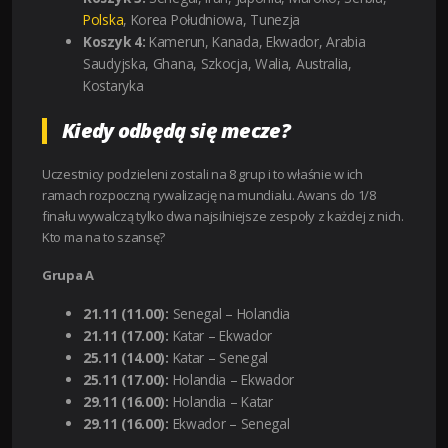
Polska
, Korea Południowa, Tunezja
Koszyk 4:
Kamerun, Kanada, Ekwador, Arabia
Saudyjska, Ghana, Szkocja, Walia, Australia,
Kostaryka
Kiedy odbędą się mecze?
Uczestnicy podzieleni zostali na 8 grup i to właśnie w ich
ramach rozpoczną rywalizację na mundialu. Awans do 1/8
finału wywalczą tylko dwa najsilniejsze zespoły z każdej z nich.
Kto ma na to szansę?
Grupa A
21.11 (11.00):
Senegal – Holandia
21.11 (17.00):
Katar – Ekwador
25.11 (14.00):
Katar – Senegal
25.11 (17.00):
Holandia – Ekwador
29.11 (16.00):
Holandia – Katar
29.11 (16.00):
Ekwador – Senegal