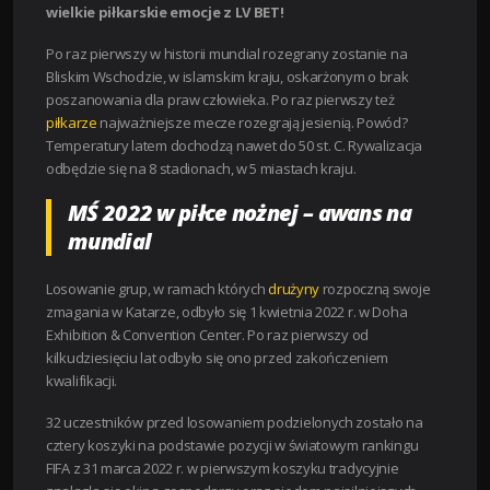
wielkie piłkarskie emocje z LV BET!
Po raz pierwszy w historii mundial rozegrany zostanie na
Bliskim Wschodzie, w islamskim kraju, oskarżonym o brak
poszanowania dla praw człowieka. Po raz pierwszy też
piłkarze
najważniejsze mecze rozegrają jesienią. Powód?
Temperatury latem dochodzą nawet do 50 st. C. Rywalizacja
odbędzie się na 8 stadionach, w 5 miastach kraju.
MŚ 2022 w piłce nożnej – awans na
mundial
Losowanie grup, w ramach których
drużyny
rozpoczną swoje
zmagania w Katarze, odbyło się 1 kwietnia 2022 r. w Doha
Exhibition & Convention Center. Po raz pierwszy od
kilkudziesięciu lat odbyło się ono przed zakończeniem
kwalifikacji.
32 uczestników przed losowaniem podzielonych zostało na
cztery koszyki na podstawie pozycji w światowym rankingu
FIFA z 31 marca 2022 r. w pierwszym koszyku tradycyjnie