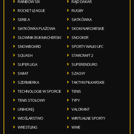
RAINBOW SIX
RAJD DAKAR
ROCKET LEAGUE
RUGBY
SERIE A
SIATKÓWKA
SIATKÓWKA PLAŻOWA
SKOKI NARCIARSKIE
SŁOWNIK BUKMACHERSKI
SNOOKER
SNOWBOARD
SPORTY WALKI UFC
SQUASH
STARCRAFT 2
SUPER LIGA
SUPERENDURO
SWIAT
SZACHY
SZERMIERKA
TAKTYKI PIŁKARSKIE
TECHNOLOGIE W SPORCIE
TENIS
TENIS STOŁOWY
TYPY
UNIHOKEJ
VALORANT
WIOŚLARSTWO
WIRTUALNE SPORTY
WRESTLING
WWE