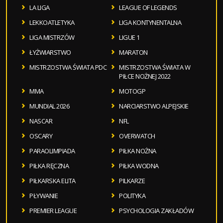
LA LIGA
LEAGUE OF LEGENDS
LEKKOATLETYKA
LIGA KONTYNENTALNA
LIGA MISTRZÓW
LIGUE 1
ŁYŻWIARSTWO
MARATON
MISTRZOSTWA ŚWIATA PDC
MISTRZOSTWA ŚWIATA W
PIŁCE NOŻNEJ 2022
MMA
MOTOGP
MUNDIAL 2026
NARCIARSTWO ALPEJSKIE
NASCAR
NFL
OSCARY
OVERWATCH
PARAOLIMPIADA
PIŁKA NOŻNA
PIŁKA RĘCZNA
PIŁKA WODNA
PIŁKARSKA ELITA
PILKARZE
PŁYWANIE
POLITYKA
PREMIER LEAGUE
PSYCHOLOGIA ZAKŁADÓW