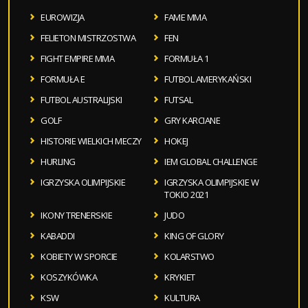
EUROWIZJA
FAME MMA
FELIETON MISTRZOSTWA
FEN
FIGHT EMPIRE MMA
FORMUŁA 1
FORMUŁA E
FUTBOL AMERYKAŃSKI
FUTBOL AUSTRALIJSKI
FUTSAL
GOLF
GRY KARCIANE
HISTORIE WIELKICH MECZY
HOKEJ
HURLING
IEM GLOBAL CHALLENGE
IGRZYSKA OLIMPIJSKIE
IGRZYSKA OLIMPIJSKIE W
TOKIO 2021
IKONY TRENERSKIE
JUDO
KABADDI
KING OF GLORY
KOBIETY W SPORCIE
KOLARSTWO
KOSZYKÓWKA
KRYKIET
KSW
KULTURA