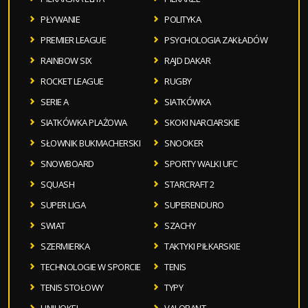
PŁYWANIE
POLITYKA
PREMIER LEAGUE
PSYCHOLOGIA ZAKŁADÓW
RAINBOW SIX
RAJD DAKAR
ROCKET LEAGUE
RUGBY
SERIE A
SIATKÓWKA
SIATKÓWKA PLAŻOWA
SKOKI NARCIARSKIE
SŁOWNIK BUKMACHERSKI
SNOOKER
SNOWBOARD
SPORTY WALKI UFC
SQUASH
STARCRAFT 2
SUPER LIGA
SUPERENDURO
SWIAT
SZACHY
SZERMIERKA
TAKTYKI PIŁKARSKIE
TECHNOLOGIE W SPORCIE
TENIS
TENIS STOŁOWY
TYPY
UNIHOKEJ
VALORANT