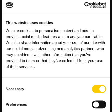
Typy bukmacherów i kursy na mecz
Argentyna – Arabia Saudyjska na
Mistrzostwach Świata w Katarze
This website uses cookies
Szukasz pewniaka do typowania podczas MŚ 2022? Właśnie
na niego trafiłeś! Mecz z udziałem Argentyny i Arabii
We use cookies to personalise content and ads, to
Saudyjskiej możesz typować już dziś w
LV BET
. Analitycy
provide social media features and to analyse our traffic.
bukmachera nie dają zbyt dużych szans na wygraną dla
We also share information about your use of our site with
zespołu z Azji. Kupon na ich zwycięstwo postawisz z kursem
our social media, advertising and analytics partners who
wynoszącym 17. Obstawiając triumf Argentyńczyków zaś
may combine it with other information that you’ve
dostaniesz kurs 1.18. Bukmacher pozwala też na wytypowanie
provided to them or that they’ve collected from your use
remisu – kurs 6.5. Typ na zwycięzcę to tylko jedna z nielicznych
możliwości obstawiania w LV BET. Tylko na ten mecz już teraz
of their services.
masz dostępnych ponad 160 różnych rynków!
Zakłady bukmacherskie na mecz
Consent
Argentyna – Arabia Saudyjska w LV
Necessary
Selection
BET
Preferences
Legalny bukmacher towarzyszy Mistrzostwom Świata w piłce
nożnej na każdym kroku! W
aplikacji mobilnej
oraz w serwisie