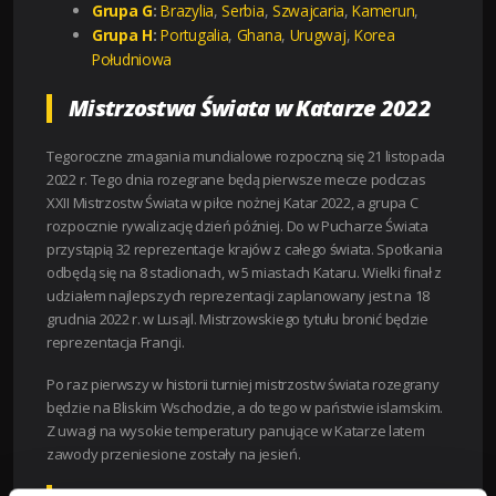
Grupa G
:
Brazylia
,
Serbia
,
Szwajcaria
,
Kamerun
,
Grupa H
:
Portugalia
,
Ghana
,
Urugwaj
,
Korea
Południowa
Mistrzostwa Świata w Katarze 2022
Tegoroczne zmagania mundialowe rozpoczną się 21 listopada
2022 r. Tego dnia rozegrane będą pierwsze mecze podczas
XXII Mistrzostw Świata w piłce nożnej Katar 2022, a grupa C
rozpocznie rywalizację dzień później. Do w Pucharze Świata
przystąpią 32 reprezentacje krajów z całego świata. Spotkania
odbędą się na 8 stadionach, w 5 miastach Kataru. Wielki finał z
udziałem najlepszych reprezentacji zaplanowany jest na 18
grudnia 2022 r. w Lusajl. Mistrzowskiego tytułu bronić będzie
reprezentacja Francji.
Po raz pierwszy w historii turniej mistrzostw świata rozegrany
będzie na Bliskim Wschodzie, a do tego w państwie islamskim.
Z uwagi na wysokie temperatury panujące w Katarze latem
zawody przeniesione zostały na jesień.