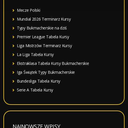
:
Mecze Polski
Mundial 2026 Terminarz Kursy
Typy Bukmacherskie na dziś
Premier League Tabela Kursy
Liga Mistrzów Terminarz Kursy
La Liga Tabela Kursy
Ekstraklasa Tabela Kursy Bukmacherskie
Iga Świątek Typy Bukmacherskie
Bundesliga Tabela Kursy
Serie A Tabela Kursy
NAJNOWSZE WPISY