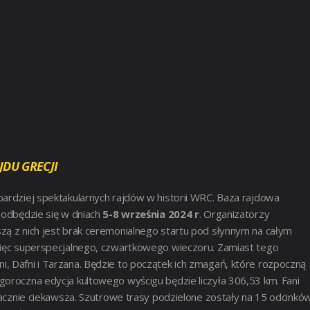
JDU GRECJI
ajbardziej spektakularnych rajdów w historii WRC. Baza rajdowa
 odbędzie się w dniach
5-8 września 2024 r
. Organizatorzy
zą z nich jest brak ceremonialnego startu pod słynnym na całym
 więc superspecjalnego, czwartkowego wieczoru. Zamiast tego
, Dafni i Tarzana. Będzie to początek ich zmagań, które rozpoczną
goroczna edycja kultowego wyścigu będzie liczyła 306,53 km. Fani
znacznie ciekawsza. Szutrowe trasy podzielone zostały na 15 odcinkó