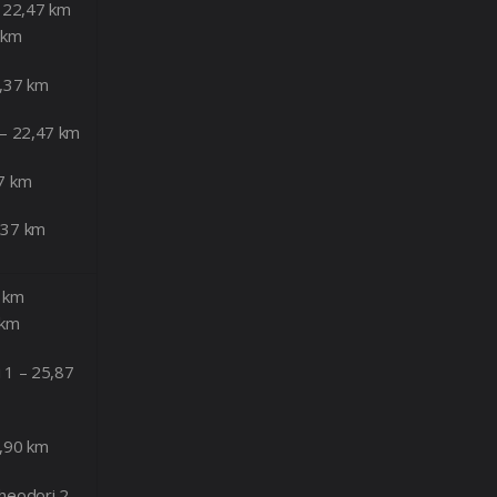
– 22,47 km
 km
3,37 km
 – 22,47 km
67 km
,37 km
7 km
 km
 1 – 25,87
2,90 km
heodori 2 –