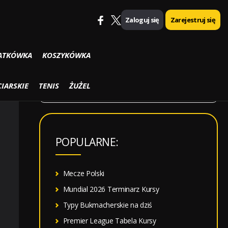
Zaloguj się
Zarejestruj się
SZUKAJ
ATKÓWKA
KOSZYKÓWKA
S
IARSKIE
TENIS
ŻUŻEL
z
u
k
POPULARNE:
a
j
:
Mecze Polski
Mundial 2026 Terminarz Kursy
Typy Bukmacherskie na dziś
Premier League Tabela Kursy