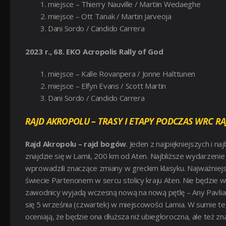
miejsce – Thierry Nauville / Martiin Wedaeghe
miejsce – Ott Tanak / Martin Jarveoja
Dani Sordo / Candido Carrera
2023 r., 68. EKO Acropolis Rally of God
miejsce – Kalle Rovanpera / Jonne Halttunen
miejsce – Elfyn Evans / Scott Martin
Dani Sordo / Candido Carrera
RAJD AKROPOLU – TRASY I ETAPY PODCZAS WRC RA
Rajd Akropolu – rajd bogów
. Jeden z najpiękniejszych i n
znajdzie się w Lamii, 200 km od Aten. Najbliższe wydarzenie
wprowadzili znaczące zmiany w greckim klasyku. Najważniejs
świecie Partenonem w sercu stolicy kraju Aten. Nie będzie
zawodnicy wyjadą wczesną nową na nową pętlę – Any Pavliani
się 5 września (czwartek) w miejscowości Lamia. W sumie te
oceniają, że będzie ona dłuższa niż ubiegłoroczna, ale też 