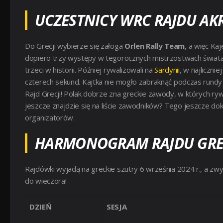
UCZESTNICY WRC RAJDU A
Do Grecji wybierze się załoga
Orlen Rally Team
, a więc Ka
dopiero trzy występy w tegorocznych mistrzostwach świata 
trzeci w historii. Później rywalizowali na
Sardynii
, w najliczn
czterech sekund. Kajtka nie mogło zabraknąć podczas rundy
Rajd Grecji! Polak dobrze zna greckie zawody, w których ry
jeszcze znajdzie się na liście zawodników? Tego jeszcze do
organizatorów.
HARMONOGRAM RAJDU GREC
Rajdówki wyjadą na greckie szutry 6 września 2024 r., a zw
do wieczora!
DZIEŃ
SESJA