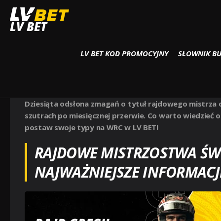
Strona główna
Wyścigi samochodowe
WRC RAJD GRECJI 2024
LV BET
LV BET KOD PROMOCYJNY
SŁOWNIK B
WRC RAJD GRECJI 2024
Wyścigi Samochodowe
Dziesiąta odsłona zmagań o tytuł rajdowego mistrza o
szutrach po miesięcznej przerwie. Co warto wiedzieć o 
postaw swoje typy na WRC w LV BET!
RAJDOWE MISTRZOSTWA ŚWIA
NAJWAŻNIEJSZE INFORMACJ