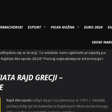
UKMACHERSKI
ESPORT
PIŁKA NOŻNA
EURO 2024
SI
SKOKI NARC
dbędzie się w Grecji. To właśnie tam rajdówki przejadą po
Rajdzie Akropolu 2024? Poznaj najważniejsze informacje i
TA RAJD GRECJI –
E
Rajd Akropolu
odbył się po raz pierwszy w 1951 r. Dekadę
później dołączył do kalendarza Rajdowych Mistrzostw Europy
ERC, a jedną z rund WRC został w 1973 r.