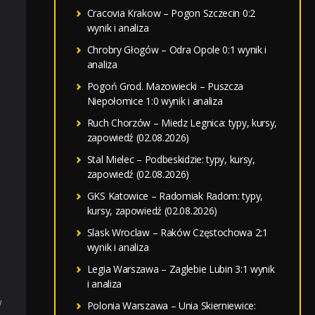
Cracovia Krakow – Pogon Szczecin 0:2
wynik i analiza
Chrobry Głogów – Odra Opole 0:1 wynik i
analiza
Pogoń Grod. Mazowiecki – Puszcza
Niepołomice 1:0 wynik i analiza
Ruch Chorzów – Miedz Legnica: typy, kursy,
zapowiedź (02.08.2026)
Stal Mielec – Podbeskidzie: typy, kursy,
zapowiedź (02.08.2026)
GKS Katowice – Radomiak Radom: typy,
kursy, zapowiedź (02.08.2026)
Slask Wroclaw – Raków Częstochowa 2:1
wynik i analiza
Legia Warszawa – Zaglebie Lubin 3:1 wynik
i analiza
w
Polonia Warszawa – Unia Skierniewice: