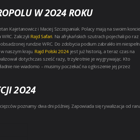
KROPOLU W 2O24 ROKU
jetan Kajetanowicz i Maciej Szczepaniak. Polacy mają na swoim konci
WRC. Zaliczyli
Rajd Safari
. Na afrykańskich szutrach pojechali po raz
iej obsadzonej rundzie WRC. Do zdobycia podium zabrakło im niespełn
 w naszym kraju.
Rajd Polski 2024
jest już historią, a teraz czas na
walizował dotychczas sześć razy, trzykrotnie je wygrywając.
Kto
kładnie nie wiadomo – musimy poczekać na ogłoszenie jej przez
JI 2O24
ycięzców poznamy dwa dni później. Zapowiada się rywalizacja od ran