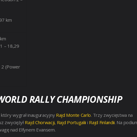
.97 km
 km
 1 – 18,29
i 2 (Power
 WORLD RALLY CHAMPIONSHIP
, który wygrał inauguracyjny
Rajd Monte Carlo
. Trzy zwycięstwa na
cuz zwyciężył
Rajd Chorwacji,
Rajd Portugalii
i
Rajd Finlandii
. Na podiu
zewagę nad Elfynem Evansem.