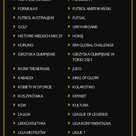
FORMUŁA E
FUTBOL AMERYKAŃSKI
FUTBOL AUSTRALIJSKI
FUTSAL
GOLF
GRY KARCIANE
HISTORIE WIELKICH MECZY
HOKEJ
HURLING
IEM GLOBAL CHALLENGE
IGRZYSKA OLIMPIJSKIE
IGRZYSKA OLIMPIJSKIE W
TOKIO 2021
IKONY TRENERSKIE
JUDO
KABADDI
KING OF GLORY
KOBIETY W SPORCIE
KOLARSTWO
KOSZYKÓWKA
KRYKIET
KSW
KULTURA
LA LIGA
LEAGUE OF LEGENDS
LEKKOATLETYKA
LIGA KONTYNENTALNA
LIGA MISTRZÓW
LIGUE 1