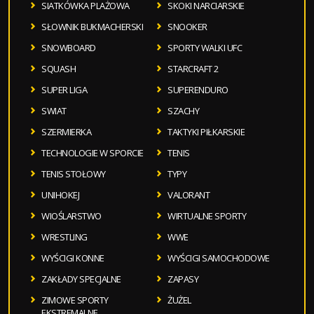
SIATKÓWKA PLAŻOWA
SKOKI NARCIARSKIE
SŁOWNIK BUKMACHERSKI
SNOOKER
SNOWBOARD
SPORTY WALKI UFC
SQUASH
STARCRAFT 2
SUPER LIGA
SUPERENDURO
SWIAT
SZACHY
SZERMIERKA
TAKTYKI PIŁKARSKIE
TECHNOLOGIE W SPORCIE
TENIS
TENIS STOŁOWY
TYPY
UNIHOKEJ
VALORANT
WIOŚLARSTWO
WIRTUALNE SPORTY
WRESTLING
WWE
WYŚCIGI KONNE
WYŚCIGI SAMOCHODOWE
ZAKŁADY SPECJALNE
ZAPASY
ZIMOWE SPORTY
ŻUŻEL
EKSTREMALNE