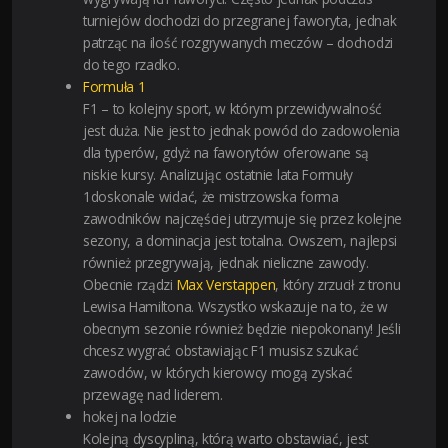
turniejów dochodzi do przegranej faworyta, jednak
patrząc na ilość rozgrywanych meczów – dochodzi
do tego rzadko.
Formuła 1
F1 – to kolejny sport, w którym przewidywalność
jest duża. Nie jest to jednak powód do zadowolenia
dla typerów, gdyż na faworytów oferowane są
niskie kursy. Analizując ostatnie lata Formuły
1doskonale widać, że mistrzowska forma
zawodników najczęściej utrzymuje się przez kolejne
sezony, a dominacja jest totalna. Owszem, najlepsi
również przegrywają, jednak nieliczne zawody.
Obecnie rządzi
Max Verstappen
, który zrzucił z tronu
Lewisa Hamiltona. Wszystko wskazuje na to, że w
obecnym sezonie również będzie niepokonany! Jeśli
chcesz wygrać obstawiając F1 musisz szukać
zawodów, w których kierowcy mogą zyskać
przewagę nad liderem.
hokej na lodzie
Kolejną dyscypliną, którą warto obstawiać, jest