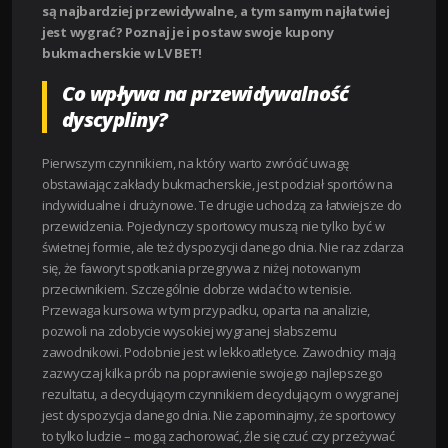
są najbardziej przewidywalne, a tym samym najłatwiej
jest wygrać? Poznaj je i postaw swoje kupony
bukmacherskie w LV BET!
Co wpływa na przewidywalność
dyscypliny?
Pierwszym czynnikiem, na który warto zwrócić uwagę
obstawiając zakłady bukmacherskie, jest podział sportów na
indywidualne i drużynowe. Te drugie uchodzą za łatwiejsze do
przewidzenia. Pojedynczy sportowcy muszą nie tylko być w
świetnej formie, ale też dyspozycji danego dnia. Nie raz zdarza
się, że faworyt spotkania przegrywa z niżej notowanym
przeciwnikiem. Szczególnie dobrze widać to w tenisie.
Przewaga kursowa w tym przypadku, oparta na analizie,
pozwoli na zdobycie wysokiej wygranej słabszemu
zawodnikowi. Podobnie jest w lekkoatletyce. Zawodnicy mają
zazwyczaj kilka prób na poprawienie swojego najlepszego
rezultatu, a decydującym czynnikiem decydującym o wygranej
jest dyspozycja danego dnia. Nie zapominajmy, że sportowcy
to tylko ludzie – mogą zachorować, źle się czuć czy przeżywać