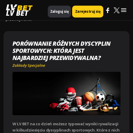
Mai
Strona główna
Zakłady Specjalne
LV BET
Zaloguj się
Zarejestruj się
Porównanie różnych dyscyplin sportowych: Która jest najbardziej
przewidywalna?
Me
PORÓWNANIE RÓŻNYCH DYSCYPLIN
SPORTOWYCH: KTÓRA JEST
NAJBARDZIEJ PRZEWIDYWALNA?
Zakłady Specjalne
W LV BET na co dzień możesz typować wyniki rywalizacji
w kilkudziesięciu dyscyplinach sportowych. Które z nich