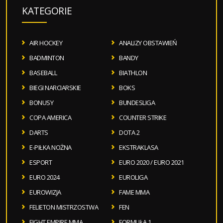
KATEGORIE
AIR HOCKEY
ANALIZY OBSTAWIEŃ
BADMINTON
BANDY
BASEBALL
BIATHLON
BIEGI NARCIARSKIE
BOKS
BONUSY
BUNDESLIGA
COPA AMERICA
COUNTER STRIKE
DARTS
DOTA 2
E-PIŁKA NOŻNA
EKSTRAKLASA
ESPORT
EURO 2020 / EURO 2021
EURO 2024
EUROLIGA
EUROWIZJA
FAME MMA
FELIETON MISTRZOSTWA
FEN
FIGHT EMPIRE MMA
FORMUŁA 1