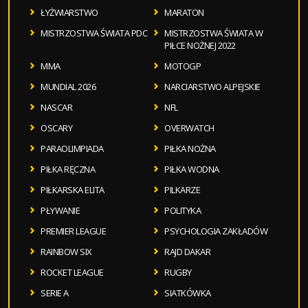
ŁYŻWIARSTWO
MARATON
MISTRZOSTWA ŚWIATA PDC
MISTRZOSTWA ŚWIATA W
PIŁCE NOŻNEJ 2022
MMA
MOTOGP
MUNDIAL 2026
NARCIARSTWO ALPEJSKIE
NASCAR
NFL
OSCARY
OVERWATCH
PARAOLIMPIADA
PIŁKA NOŻNA
PIŁKA RĘCZNA
PIŁKA WODNA
PIŁKARSKA ELITA
PILKARZE
PŁYWANIE
POLITYKA
PREMIER LEAGUE
PSYCHOLOGIA ZAKŁADÓW
RAINBOW SIX
RAJD DAKAR
ROCKET LEAGUE
RUGBY
SERIE A
SIATKÓWKA