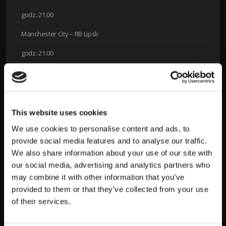
godz. 21.00
Manchester City – RB Lipsk
godz. 21.00
BSC Young Boys – FK Crvena Zvezda
Grupa H
28 listopada 2023 r.
This website uses cookies
We use cookies to personalise content and ads, to
godz. 18.45
provide social media features and to analyse our traffic.
Szachtar Donieck – Royal Antwerp
We also share information about your use of our site with
our social media, advertising and analytics partners who
godz. 21.00
may combine it with other information that you’ve
FC Barcelona – FC Porto
provided to them or that they’ve collected from your use
of their services.
Drużyny, które mają szansę na
najlepsze wyniki podczas 5. kolejki