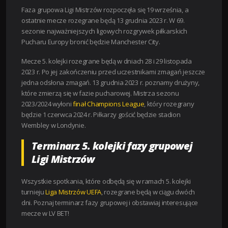
Faza grupowa Ligi Mistrzów rozpoczęła się 19 września, a
ostatnie mecze rozegrane będą 13 grudnia 2023 r. W 69.
sezonie najważniejszych ligowych rozgrywek piłkarskich
Pucharu Europy bronić będzie Manchester City.
Mecze 5. kolejki rozegrane będą w dniach 28 i 29 listopada
2023 r. Po jej zakończeniu przed uczestnikami zmagań jeszcze
jedna odsłona zmagań. 13 grudnia 2023 r. poznamy drużyny,
które zmierzą się w fazie pucharowej. Mistrza sezonu
2023/2024 wyłoni
finał Champions League
, który rozegrany
będzie 1 czerwca 2024 r. Piłkarzy gościć będzie stadion
Wembley w Londynie.
Terminarz 5. kolejki fazy grupowej
Ligi Mistrzów
Wszystkie spotkania, które odbędą się w ramach 5. kolejki
turnieju
Liga Mistrzów UEFA
, rozegrane będą w ciągu dwóch
dni. Poznaj terminarz fazy grupowej i obstawiaj interesujące
mecze w LV BET!