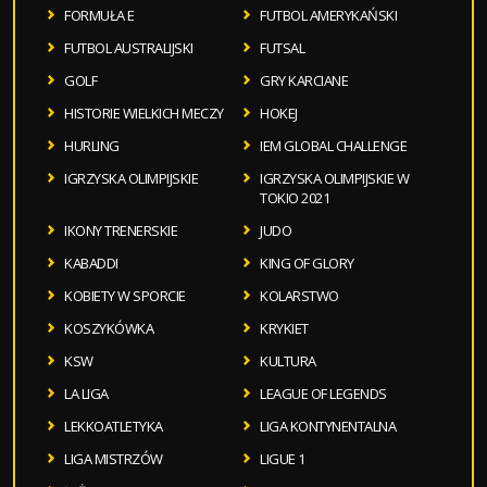
FORMUŁA E
FUTBOL AMERYKAŃSKI
FUTBOL AUSTRALIJSKI
FUTSAL
GOLF
GRY KARCIANE
HISTORIE WIELKICH MECZY
HOKEJ
HURLING
IEM GLOBAL CHALLENGE
IGRZYSKA OLIMPIJSKIE
IGRZYSKA OLIMPIJSKIE W
TOKIO 2021
IKONY TRENERSKIE
JUDO
KABADDI
KING OF GLORY
KOBIETY W SPORCIE
KOLARSTWO
KOSZYKÓWKA
KRYKIET
KSW
KULTURA
LA LIGA
LEAGUE OF LEGENDS
LEKKOATLETYKA
LIGA KONTYNENTALNA
LIGA MISTRZÓW
LIGUE 1