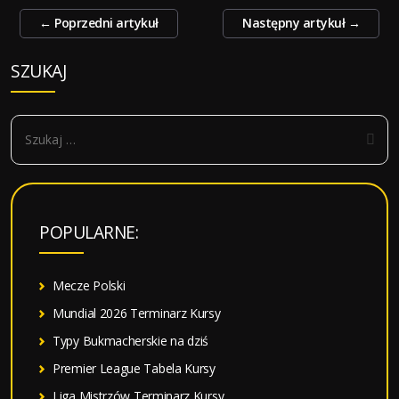
Zobacz
←
Poprzedni artykuł
Następny artykuł
→
wpisy
SZUKAJ
S
z
u
k
a
POPULARNE:
j
:
Mecze Polski
Mundial 2026 Terminarz Kursy
Typy Bukmacherskie na dziś
Premier League Tabela Kursy
Liga Mistrzów Terminarz Kursy