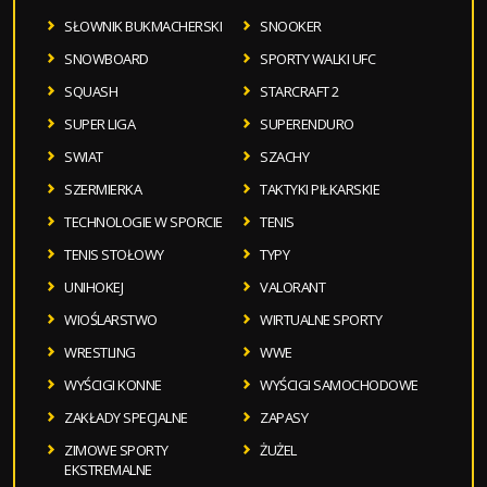
SŁOWNIK BUKMACHERSKI
SNOOKER
SNOWBOARD
SPORTY WALKI UFC
SQUASH
STARCRAFT 2
SUPER LIGA
SUPERENDURO
SWIAT
SZACHY
SZERMIERKA
TAKTYKI PIŁKARSKIE
TECHNOLOGIE W SPORCIE
TENIS
TENIS STOŁOWY
TYPY
UNIHOKEJ
VALORANT
WIOŚLARSTWO
WIRTUALNE SPORTY
WRESTLING
WWE
WYŚCIGI KONNE
WYŚCIGI SAMOCHODOWE
ZAKŁADY SPECJALNE
ZAPASY
ZIMOWE SPORTY
ŻUŻEL
EKSTREMALNE