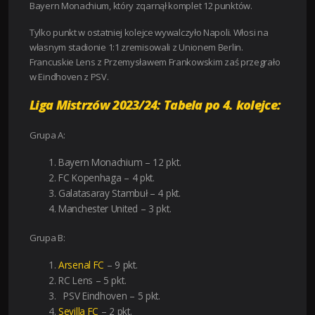
Bayern Monachium, który zqarnął komplet 12 punktów.
Tylko punkt w ostatniej kolejce wywalczyło Napoli. Włosi na
własnym stadionie 1:1 zremisowali z Unionem Berlin.
Francuskie Lens z Przemysławem Frankowskim zaś przegrało
w Eindhoven z PSV.
Liga Mistrzów 2023/24: Tabela po 4. kolejce:
Grupa A:
Bayern Monachium – 12 pkt.
FC Kopenhaga – 4 pkt.
Galatasaray Stambuł – 4 pkt.
Manchester United – 3 pkt.
Grupa B:
Arsenal FC
– 9 pkt.
RC Lens – 5 pkt.
PSV Eindhoven – 5 pkt.
Sevilla FC
– 2 pkt.