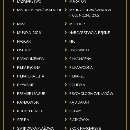
ŁYŻWIARSTWO
MARATON
MISTRZOSTWA ŚWIATA PDC
MISTRZOSTWA ŚWIATA W
PIŁCE NOŻNEJ 2022
MMA
MOTOGP
MUNDIAL 2026
NARCIARSTWO ALPEJSKIE
NASCAR
NFL
OSCARY
OVERWATCH
PARAOLIMPIADA
PIŁKA NOŻNA
PIŁKA RĘCZNA
PIŁKA WODNA
PIŁKARSKA ELITA
PILKARZE
PŁYWANIE
POLITYKA
PREMIER LEAGUE
PSYCHOLOGIA ZAKŁADÓW
RAINBOW SIX
RAJD DAKAR
ROCKET LEAGUE
RUGBY
SERIE A
SIATKÓWKA
SIATKÓWKA PLAŻOWA
SKOKI NARCIARSKIE