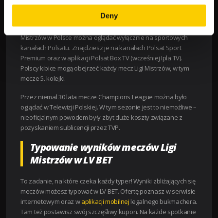
kolejki LM?
Deny
W sezonie 2023/2023 transmisje wszystkich meczów Ligi
Mistrzów w Polsce można oglądać wyłącznie na sportowych
kanałach Polsatu. Znajdziesz je na kanałach Polsat Sport
Premium oraz w aplikacji Polsat Box TV (wcześniej Ipla TV).
Polscy kibice mogą obejrzeć każdy mecz Ligi Mistrzów, w tym
mecze 5. kolejki.
Przez niemal 30 lata mecze Champions League można było
oglądać w Telewizji Polskiej. W tym sezonie jest to niemożliwe –
nieoficjalnym powodem były zbyt duże koszty związane z
pozyskaniem sublicencji przez TVP.
Typowanie wyników meczów Ligi
Mistrzów w LV BET
To zadanie, na które czeka każdy typer! Wyniki zbliżających się
meczów możesz typować w LV BET. Ofertę poznasz w serwisie
internetowym oraz w
aplikacji mobilnej
legalnego bukmachera.
Tam też postawisz swój szczęśliwy kupon. Na każde spotkanie