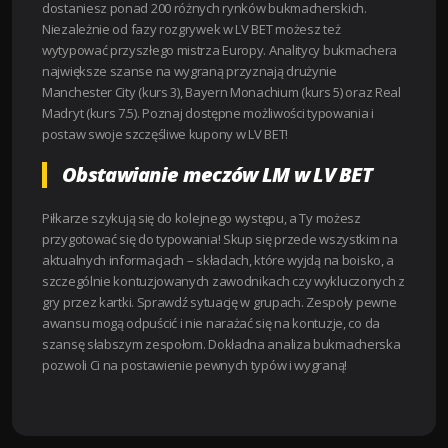
dostaniesz ponad 200 różnych rynków bukmacherskich.
Niezależnie od fazy rozgrywek w LV BET możesz też
wytypować przyszłego mistrza Europy. Analitycy bukmachera
największe szanse na wygraną przyznają drużynie
Manchester City (kurs 3), Bayern Monachium (kurs 5) oraz Real
Madryt (kurs 7.5). Poznaj dostępne możliwości typowania i
postaw swoje szczęśliwe kupony w LV BET!
Obstawianie meczów LM w LV BET
Piłkarze szykują się do kolejnego występu, a Ty możesz
przygotować się do typowania! Skup się przede wszystkim na
aktualnych informacjach – składach, które wyjdą na boisko, a
szczególnie kontuzjowanych zawodnikach czy wykluczonych z
gry przez kartki. Sprawdź sytuację w grupach. Zespoły pewne
awansu mogą odpuścić i nie narażać się na kontuzje, co da
szansę słabszym zespołom. Dokładna analiza bukmacherska
pozwoli Ci na postawienie pewnych typów i wygraną!