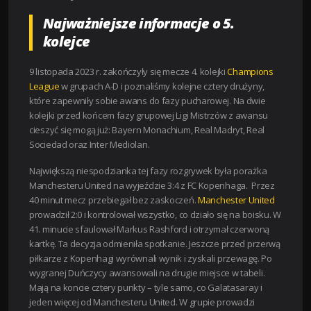
Najważniejsze informacje o 5.
kolejce
9 listopada 2023 r. zakończyły się mecze 4. kolejki
Champions
League
w grupach A-D i poznaliśmy kolejne cztery drużyny,
które zapewniły sobie awans do fazy pucharowej. Na dwie
kolejki przed końcem fazy grupowej Ligi Mistrzów z awansu
cieszyć się mogą już: Bayern Monachium, Real Madryt, Real
Sociedad oraz Inter Mediolan.
Największą niespodzianka tej fazy rozgrywek była porażka
Manchesteru United na wyjeździe 3:4 z FC Kopenhaga. Przez
40 minut mecz przebiegał bez zaskoczeń.
Manchester United
prowadził 2:0 i kontrolował wszystko, co działo się na boisku. W
41. minucie sfaulował Markus Rashford i otrzymał czerwoną
kartkę. Ta decyzja odmieniła spotkanie. Jeszcze przed przerwą
piłkarze z Kopenhagi wyrównali wynik i zyskali przewagę. Po
wygranej Duńczycy awansowali na drugie miejsce w tabeli.
Mają na koncie cztery punkty – tyle samo, co Galatasaray i
jeden więcej od Manchesteru United. W grupie prowadzi