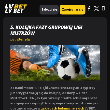
Ma
Strona główna
Liga Mistrzów
5. kolejka fazy grupowej Ligi Mistrzów
LV BET
Zaloguj się
Zarejestruj się
Me
5. KOLEJKA FAZY GRUPOWEJ LIGI
MISTRZÓW
Liga Mistrzów
Za nami mecze 4. kolejki Champions League, a typerzy
już przygotowują się do kolejnej odsłony w Lidze
Mistrzów UEFA. Jak tym razem poradzą sobie najlepsze
europejskie zespoły? Poznaj najważniejsze informacje i
obstawiaj mecze w
zakładach bukmacherskich
LV BET.