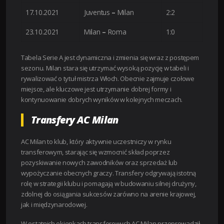
17.10.2021
Juventus
–
Milan
2:2
23.10.2021
Milan
–
Roma
1:0
Tabela Serie A jest dynamiczna i zmienia się wraz z postępem
sezonu. Milan stara się utrzymać wysoką pozycję w tabeli i
rywalizować o tytuł mistrza Włoch. Obecnie zajmuje czołowe
miejsce, ale kluczowe jest utrzymanie dobrej formy i
kontynuowanie dobrych wyników w kolejnych meczach.
Transfery AC Milan
AC Milan to klub, który aktywnie uczestniczy w rynku
transferowym, starając się wzmocnić skład poprzez
pozyskiwanie nowych zawodników oraz sprzedaż lub
wypożyczanie obecnych graczy. Transfery odgrywają istotną
rolę w strategii klubu i pomagają w budowaniu silnej drużyny,
zdolnej do osiągania sukcesów zarówno na arenie krajowej,
jak i międzynarodowej.
W ostatnich okienkach transferowych AC Milan przeprowadził