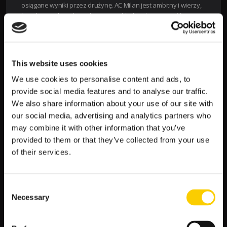
osiągane wyniki przez drużynę. AC Milan jest ambitny i wierzy,
że odpowiednio skompletowany skład może przynieść
sukcesy zarówno na poziomie krajowym, jak i europejskim.
Klub stale monitoruje rynek transferowy, poszukując okazji do
wzmocnienia drużyny i dalszego zwiększenia swojego
potencjału.
This website uses cookies
We use cookies to personalise content and ads, to
Zawodnik
Pozycja
Przychodzący
provide social media features and to analyse our traffic.
transfer/Wypożyczenie
We also share information about your use of our site with
Mike
Bramkarz
Transfer z Lille OSC
our social media, advertising and analytics partners who
Maignan
may combine it with other information that you’ve
provided to them or that they’ve collected from your use
Fode Ballo-
Obrońca
Transfer z AS Monaco
of their services.
Toure
Zlatan
Napastnik
Przedłużenie umowy
Ibrahimović
Consent
Necessary
Selection
Pełna lista transferów dostępna na oficjalnej stronie
klubu AC Milan.