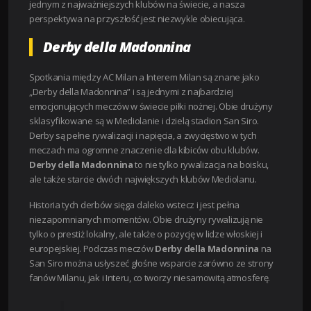
jednym z najważniejszych klubów na świecie, a nasza
perspektywa na przyszłość jest niezwykle obiecująca.
Derby della Madonnina
Spotkania między AC Milan a Interem Milan są znane jako
„Derby della Madonnina” i są jednymi z najbardziej
emocjonujących meczów w świecie piłki nożnej. Obie drużyny
sklasyfikowane są w Mediolanie i dzielą stadion San Siro.
Derby są pełne rywalizacji i napięcia, a zwycięstwo w tych
meczach ma ogromne znaczenie dla kibiców obu klubów.
Derby della Madonnina
to nie tylko rywalizacja na boisku,
ale także starcie dwóch największych klubów Mediolanu.
Historia tych derbów sięga daleko wstecz i jest pełna
niezapomnianych momentów. Obie drużyny rywalizują nie
tylko o prestiż lokalny, ale także o pozycję w lidze włoskiej i
europejskiej. Podczas meczów
Derby della Madonnina
na
San Siro można usłyszeć głośne wsparcie zarówno ze strony
fanów Milanu, jak i Interu, co tworzy niesamowitą atmosferę.