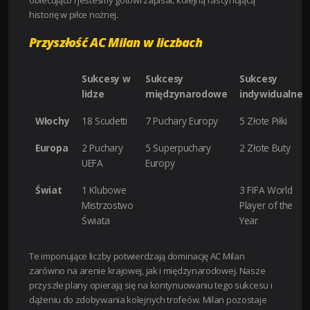
obiecująco i jesteśmy gotowi zapisać kolejną fascynującą
historię w piłce nożnej.
Przyszłość AC Milan w liczbach
Sukcesy w
Sukcesy
Sukcesy
lidze
międzynarodowe
indywidualne
Włochy
18 Scudetti
7 Puchary Europy
5 Złote Piłki
Europa
2 Puchary
5 Superpuchary
2 Złote Buty
UEFA
Europy
Świat
1 Klubowe
3 FIFA World
Mistrzostwo
Player of the
Świata
Year
Te imponujące liczby potwierdzają dominację AC Milan
zarówno na arenie krajowej, jak i międzynarodowej. Nasze
przyszłe plany opierają się na kontynuowaniu tego sukcesu i
dążeniu do zdobywania kolejnych trofeów. Milan pozostaje