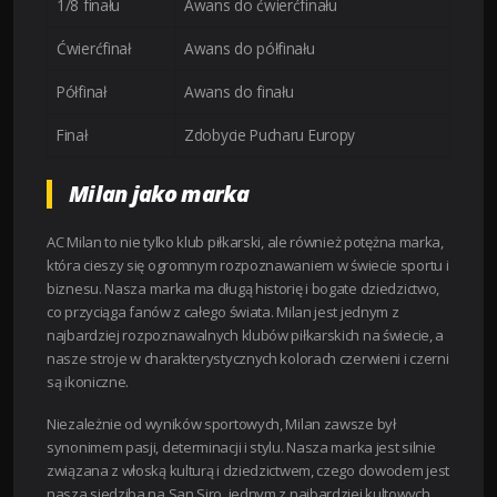
1/8 finału
Awans do ćwierćfinału
Ćwierćfinał
Awans do półfinału
Półfinał
Awans do finału
Finał
Zdobycie Pucharu Europy
Milan jako marka
AC Milan to nie tylko klub piłkarski, ale również potężna marka,
która cieszy się ogromnym rozpoznawaniem w świecie sportu i
biznesu. Nasza marka ma długą historię i bogate dziedzictwo,
co przyciąga fanów z całego świata. Milan jest jednym z
najbardziej rozpoznawalnych klubów piłkarskich na świecie, a
nasze stroje w charakterystycznych kolorach czerwieni i czerni
są ikoniczne.
Niezależnie od wyników sportowych, Milan zawsze był
synonimem pasji, determinacji i stylu. Nasza marka jest silnie
związana z włoską kulturą i dziedzictwem, czego dowodem jest
nasza siedziba na San Siro, jednym z najbardziej kultowych