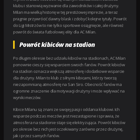
klubu i stanowią wyzwanie dla zawodników i całej drużyny.
Milan ma wielką historię w tej prestiżowej imprezie, a teraz
pragnie przywrócić dawny blask i zdobyć kolejne tytuły. Powrót
do Ligi Mistrzów to nie tylko sportowe osiągnięcie, ale również
powrót do świata futbolowej elity dla AC Milan.
Powrót kibiców na stadion
Po długim okresie bez udziału kibiców na stadionach, AC Milan
ponownie cieszy się wsparciem swoich fanów. Powrót kibiców
na stadion oznacza większą atmosferę i dodatkowe wsparcie
dla drużyny. Milan to klub z silnymi kibicami, którzy tworzą
niezapomnianą atmosferę na San Siro. Obecność fanów ma
ogromne znaczenie dla motywacji drużyny i może wpływać na
wyniki meczów.
Kibice Milanu są znani ze swojej pasji i oddania klubowi. Ich
wsparcie podczas meczów jest niezastąpione i sprawia, że
atmosfera na stadionie staje się elektryzująca. Powrót kibiców
po okresie bez nich jest oczekiwany zarówno przez drużynę,
jak i przez samych fanów.