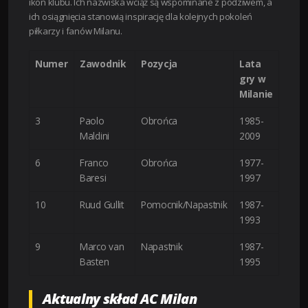
ikon klubu. Ich nazwiska wciąż są wspominane z podziwem, a
ich osiągnięcia stanowią inspirację dla kolejnych pokoleń
piłkarzy i fanów Milanu.
Numer
Zawodnik
Pozycja
Lata
gry w
Milanie
3
Paolo
Obrońca
1985-
Maldini
2009
6
Franco
Obrońca
1977-
Baresi
1997
10
Ruud Gullit
Pomocnik/Napastnik
1987-
1993
9
Marco van
Napastnik
1987-
Basten
1995
Aktualny skład AC Milan