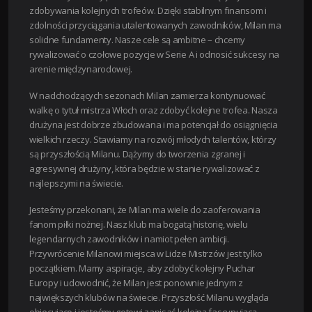
zdobywania kolejnych trofeów. Dzięki stabilnym finansom i
zdolności przyciągania utalentowanych zawodników, Milan ma
solidne fundamenty. Nasze cele są ambitne – chcemy
rywalizować o czołowe pozycje w Serie A i odnosić sukcesy na
arenie międzynarodowej.
W nadchodzących sezonach Milan zamierza kontynuować
walkę o tytuł mistrza Włoch oraz zdobyć kolejne trofea. Nasza
drużyna jest dobrze zbudowana i ma potencjał do osiągnięcia
wielkich rzeczy. Stawiamy na rozwój młodych talentów, którzy
są przyszłością Milanu. Dążymy do tworzenia zgranej i
agresywnej drużyny, która będzie w stanie rywalizować z
najlepszymi na świecie.
Jesteśmy przekonani, że Milan ma wiele do zaoferowania
fanom piłki nożnej. Nasz klub ma bogatą historię, wielu
legendarnych zawodników i namiot pełen ambicji.
Przywrócenie Milanowi miejsca w Lidze Mistrzów jest tylko
początkiem. Mamy aspiracje, aby zdobyć kolejny Puchar
Europy i udowodnić, że Milan jest ponownie jednym z
największych klubów na świecie. Przyszłość Milanu wygląda