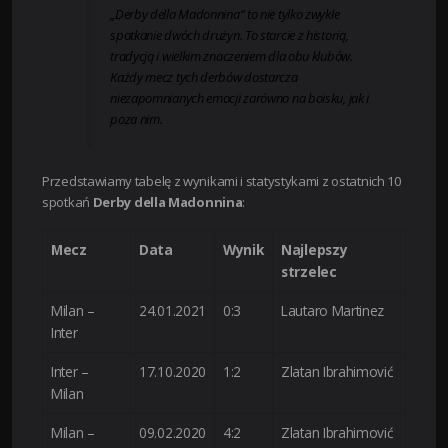
„Derby della Madonnina” to nie tylko zwykłe
spotkanie dwóch drużyn. To starcie z historią,
tradycją i wielkim znaczeniem dla obu klubów.
Każdy mecz tych derbów dostarcza
niezapomnianych emocji zarówno na boisku, jak i
poza nim.
Przedstawiamy tabelę z wynikami i statystykami z ostatnich 10
spotkań
Derby della Madonnina
:
Mecz
Data
Wynik
Najlepszy
strzelec
Milan –
24.01.2021
0:3
Lautaro Martinez
Inter
Inter –
17.10.2020
1:2
Zlatan Ibrahimović
Milan
Milan –
09.02.2020
4:2
Zlatan Ibrahimović