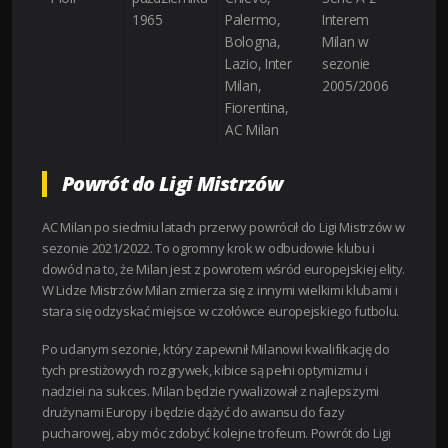
1965
Palermo,
Interem
Bologna,
Milan w
Lazio, Inter
sezonie
Milan,
2005/2006
Fiorentina,
AC Milan
Powrót do Ligi Mistrzów
AC Milan po siedmiu latach przerwy powrócił do Ligi Mistrzów w
sezonie 2021/2022. To ogromny krok w odbudowie klubu i
dowód na to, że Milan jest z powrotem wśród europejskiej elity.
W Lidze Mistrzów Milan zmierza się z innymi wielkimi klubami i
stara się odzyskać miejsce w czołówce europejskiego futbolu.
Po udanym sezonie, który zapewnił Milanowi kwalifikację do
tych prestiżowych rozgrywek, kibice są pełni optymizmu i
nadziei na sukces. Milan będzie rywalizował z najlepszymi
drużynami Europy i będzie dążyć do awansu do fazy
pucharowej, aby móc zdobyć kolejne trofeum. Powrót do Ligi