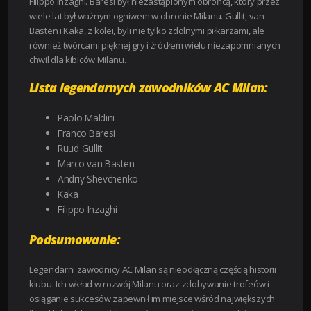
Filippo Inzaghi. Baresi był niezastąpionym obrońcą, który przez
wiele lat był ważnym ogniwem w obronie Milanu. Gullit, van
Basten i Kaka, z kolei, byli nie tylko zdolnymi piłkarzami, ale
również twórcami pięknej gry i źródłem wielu niezapomnianych
chwil dla kibiców Milanu.
Lista legendarnych zawodników AC Milan:
Paolo Maldini
Franco Baresi
Ruud Gullit
Marco van Basten
Andriy Shevchenko
Kaka
Filippo Inzaghi
Podsumowanie:
Legendarni zawodnicy AC Milan są nieodłączną częścią historii
klubu. Ich wkład w rozwój Milanu oraz zdobywanie trofeów i
osiąganie sukcesów zapewnił im miejsce wśród największych