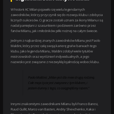
W historii AC Milan pojawiło się wielu legendarnych
zawodników, którzy przyczynili się do rozwoju klubu i zdobycia
licznych sukcesów. Ci gracze zostali uznani za ikony Milanu i są
nadal pamiętani z szacunkiem i podziwem zarówno przez
fanów Milanu, jak i miłośników piłki nożnej na całym świecie.
Jednym z najbardziej znanych zawodników Milanu jest Paolo
Maldini, który przez całą swoją karierę grał w barwach tego
klubu. Jako legenda Milanu, Maldini zdobył wiele tytułów
mistrzowskich oraz wyróżnień indywidualnych, a jego
nazwisko jest związane z niezwykłą lojalnością wobec klubu.
Paolo Maldini: „Milan jest dla mnie drugą rodziną.
Całe moje życie jest związane z tym klubem, i
jestem dumny z tego, co osiągnęliśmy razem.”
Innymi znakomitymi zawodnikami Milanu byli Franco Baresi,
Ruud Gullit, Marco van Basten, Andriy Shevchenko, Kaka i