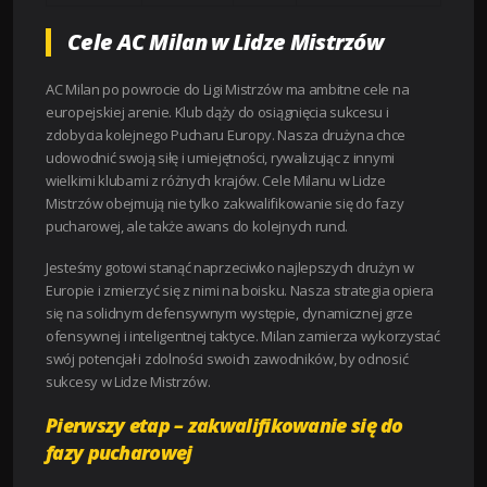
Cele AC Milan w Lidze Mistrzów
AC Milan po powrocie do Ligi Mistrzów ma ambitne cele na
europejskiej arenie. Klub dąży do osiągnięcia sukcesu i
zdobycia kolejnego Pucharu Europy. Nasza drużyna chce
udowodnić swoją siłę i umiejętności, rywalizując z innymi
wielkimi klubami z różnych krajów. Cele Milanu w Lidze
Mistrzów obejmują nie tylko zakwalifikowanie się do fazy
pucharowej, ale także awans do kolejnych rund.
Jesteśmy gotowi stanąć naprzeciwko najlepszych drużyn w
Europie i zmierzyć się z nimi na boisku. Nasza strategia opiera
się na solidnym defensywnym występie, dynamicznej grze
ofensywnej i inteligentnej taktyce. Milan zamierza wykorzystać
swój potencjał i zdolności swoich zawodników, by odnosić
sukcesy w Lidze Mistrzów.
Pierwszy etap – zakwalifikowanie się do
fazy pucharowej