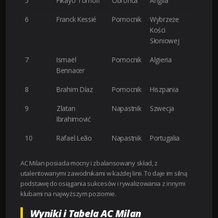
5
Fikayo Tomori
Obrońca
Anglia
6
Franck Kessié
Pomocnik
Wybrzeże
Kości
Słoniowej
7
Ismaël
Pomocnik
Algieria
Bennacer
8
Brahim Díaz
Pomocnik
Hiszpania
9
Zlatan
Napastnik
Szwecja
Ibrahimović
10
Rafael Leão
Napastnik
Portugalia
AC Milan posiada mocny i zbalansowany skład, z
utalentowanymi zawodnikami w każdej linii. To daje im silną
podstawę do osiągania sukcesów i rywalizowania z innymi
klubami na najwyższym poziomie.
Wyniki i Tabela AC Milan