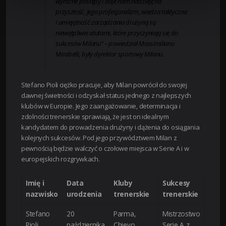
wyraźne postępy i daje nam nadzieję na
przyszłość. Jego profesjonalizm, wiedza taktyczna
i umiejętność zarządzania drużyną są
niewątpliwie atutami, które przyczyniają się do
sukcesów Milanu” – powiedział Massimiliano
Mirabelli, były dyrektor sportowy Milanu.
Stefano Pioli ciężko pracuje, aby Milan powrócił do swojej
dawnej świetności i odzyskał status jednego z najlepszych
klubów w Europie. Jego zaangażowanie, determinacja i
zdolności trenerskie sprawiają, że jest on idealnym
kandydatem do prowadzenia drużyny i dążenia do osiągania
kolejnych sukcesów. Pod jego przywództwem Milan z
pewnością będzie walczyć o czołowe miejsca w Serie A i w
europejskich rozgrywkach.
Imię i
Data
Kluby
Sukcesy
nazwisko
urodzenia
trenerskie
trenerskie
Stefano
20
Parma,
Mistrzostwo
Pioli
października
Chievo,
Serie A z