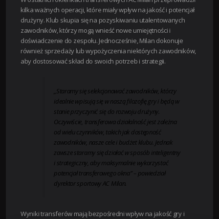
kilka ważnych operacji, które miały wpływ na jakość i potencjał
drużyny. Klub skupia się na pozyskiwaniu utalentowanych
zawodników, którzy mogą wnieść nowe umiejętności i
doświadczenie do zespołu. Jednocześnie, Milan dokonuje
również sprzedaży lub wypożyczenia niektórych zawodników,
aby dostosować skład do swoich potrzeb i strategii.
„Staramy się selekcjonować zawodników, którzy
idealnie wpisują się w naszą filozofię gry i będą w
stanie przyczynić się do rozwoju drużyny.
Oczywiście, transferowa działalność jest zależna
od wielu czynników, takich jak dostępność
zawodników, nasze cele i budżet klubu. Jednak
zawsze staramy się działać w sposób inteligentny
i strategiczny, aby maksymalnie wykorzystać
potencjał transferowego okna” – powiedział
dyrektor sportowy AC Milan.
Wyniki transferów mają bezpośredni wpływ na jakość gry i