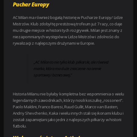
Puchar Europy
AC Milan ma również bogatą historię w Pucharze Europy/ Lidze
Mistrzów. Klub zdobył tę prestiżową trofeum już 7 razy, co daje
mu drugie miejsce w historii tych rozgrywek. Milan jest znany z
niezapomnianych występów w Lidze Mistrzów i zdolności do
rywalizacji z najlepszymi drużynami w Europie.
„AC Milan to nie tylko klub piłkarski, ale również
marka, która ma duże znaczenie na arenie
sportowej i biznesowej.”
Historia Milanu nie byłaby kompletna bez wspomnienia o wielu
legendarnych zawodnikach, którzy nosili koszulkę „rossoneri”.
Paolo Maldini, Franco Baresi, Ruud Gullit, Marco van Basten,
Andriy Shevchenko, Kaka i wielu innych stali się ikonami klubu i
zostali zapamiętani jako jedni z najlepszych piłkarzy w historii
futbolu.