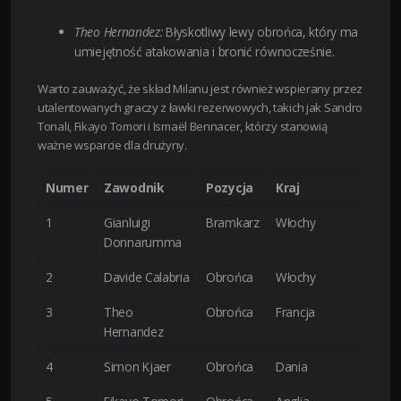
Theo Hernandez:
Błyskotliwy lewy obrońca, który ma
umiejętność atakowania i bronić równocześnie.
Warto zauważyć, że skład Milanu jest również wspierany przez
utalentowanych graczy z ławki rezerwowych, takich jak Sandro
Tonali, Fikayo Tomori i Ismaël Bennacer, którzy stanowią
ważne wsparcie dla drużyny.
Numer
Zawodnik
Pozycja
Kraj
1
Gianluigi
Bramkarz
Włochy
Donnarumma
2
Davide Calabria
Obrońca
Włochy
3
Theo
Obrońca
Francja
Hernandez
4
Simon Kjaer
Obrońca
Dania