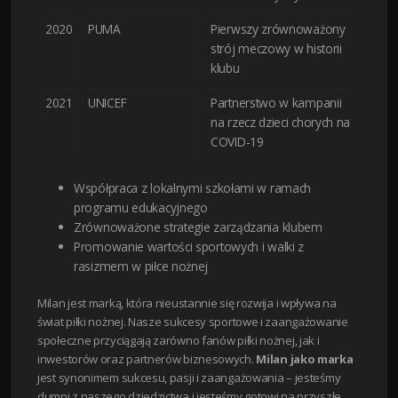
2020
PUMA
Pierwszy zrównoważony
strój meczowy w historii
klubu
2021
UNICEF
Partnerstwo w kampanii
na rzecz dzieci chorych na
COVID-19
Współpraca z lokalnymi szkołami w ramach
programu edukacyjnego
Zrównoważone strategie zarządzania klubem
Promowanie wartości sportowych i walki z
rasizmem w piłce nożnej
Milan jest marką, która nieustannie się rozwija i wpływa na
świat piłki nożnej. Nasze sukcesy sportowe i zaangażowanie
społeczne przyciągają zarówno fanów piłki nożnej, jak i
inwestorów oraz partnerów biznesowych.
Milan jako marka
jest synonimem sukcesu, pasji i zaangażowania – jesteśmy
dumni z naszego dziedzictwa i jesteśmy gotowi na przyszłe