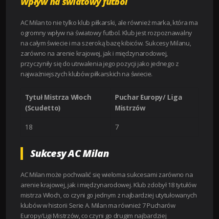
Wpływ na światowy futbol
AC Milan to nie tylko klub piłkarski, ale również marka, która ma
ogromny wpływ na światowy futbol. Klub jest rozpoznawalny
na całym świecie i ma szeroką bazę kibiców. Sukcesy Milanu,
zarówno na arenie krajowej, jak i międzynarodowej,
przyczyniły się do utrwalenia jego pozycji jako jednego z
najważniejszych klubów piłkarskich na świecie.
Tytuł Mistrza Włoch
Puchar Europy/ Liga
(Scudetto)
Mistrzów
18
7
Sukcesy AC Milan
AC Milan może pochwalić się wieloma sukcesami zarówno na
arenie krajowej, jak i międzynarodowej. Klub zdobył 18 tytułów
mistrza Włoch, co czyni go jednym z najbardziej utytułowanych
klubów w historii Serie A. Milan ma również 7 Pucharów
Europy/Ligi Mistrzów, co czyni go drugim najbardziej