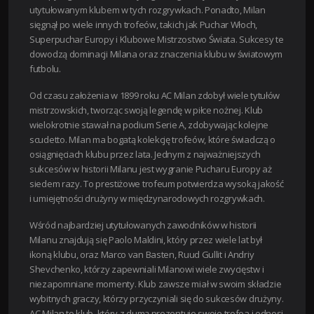
utytułowanym klubem w tych rozgrywkach. Ponadto, Milan
sięgnął po wiele innych trofeów, takich jak Puchar Włoch,
Superpuchar Europy i Klubowe Mistrzostwo Świata. Sukcesy te
dowodzą dominacji Milana oraz znaczenia klubu w światowym
futbolu.
Od czasu założenia w 1899 roku AC Milan zdobył wiele tytułów
mistrzowskich, tworząc swoją legendę w piłce nożnej. Klub
wielokrotnie stawał na podium Serie A, zdobywając kolejne
scudetto. Milan ma bogatą kolekcję trofeów, które świadczą o
osiągnięciach klubu przez lata. Jednym z najważniejszych
sukcesów w historii Milanu jest wygranie Pucharu Europy aż
siedem razy. To prestiżowe trofeum potwierdza wysoką jakość
i umiejętności drużyny w międzynarodowych rozgrywkach.
Wśród najbardziej utytułowanych zawodników w historii
Milanu znajdują się Paolo Maldini, który przez wiele lat był
ikoną klubu, oraz Marco van Basten, Ruud Gullit i Andriy
Shevchenko, którzy zapewniali Milanowi wiele zwycięstw i
niezapomniane momenty. Klub zawsze miał w swoim składzie
wybitnych graczy, którzy przyczyniali się do sukcesów drużyny.
AC Milan to klub, który z dumą prezentuje swoje trofea i odnosi