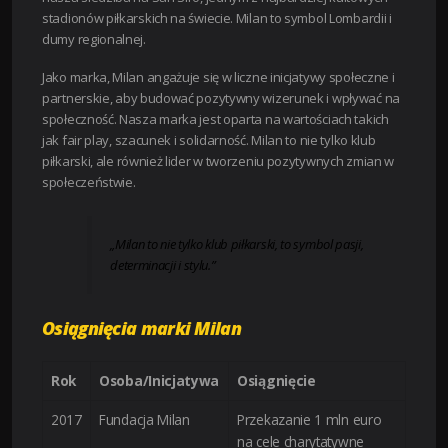
stadionów piłkarskich na świecie. Milan to symbol Lombardii i
dumy regionalnej.
Jako marka, Milan angażuje się w liczne inicjatywy społeczne i
partnerskie, aby budować pozytywny wizerunek i wpływać na
społeczność. Nasza marka jest oparta na wartościach takich
jak fair play, szacunek i solidarność. Milan to nie tylko klub
piłkarski, ale również lider w tworzeniu pozytywnych zmian w
społeczeństwie.
„Milan to nie tylko klub piłkarski, to symbol pasji,
determinacji i stylu.”
Osiągnięcia marki Milan
Rok
Osoba/Inicjatywa
Osiągnięcie
2017
Fundacja Milan
Przekazanie 1 mln euro
na cele charytatywne