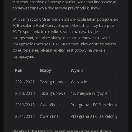
Mistrzów jest również ważny z punktu widzenia finansowego,
ponieważ zapewnia dodatkowe przychody klubowi.
W lidze mistrzów Milan będzie stawiał czoła takim potęgom jak
FC Barcelona, Real Madryt, Bayern Monachium czy Liverpool
FC. Te spotkania to nie tylko szansa na rywalizację z
najlepszymi, ale także okazja do zaprezentowania swoich
umiejętności i potencjału. AC Milan chce udowodnić, że należy
do europejskiej piłkarskiej elity i jest gotowy na walkę z
najlepszymi.
Rok
Etapy
Wynik
2021/2022
Faza grupowa
W trakcie
2013/2014
Faza grupowa
12. miejsce w grupie
2012/2013
Ćwierćfinał
Przegrana z FC Barceloną
2011/2012
Ćwierćfinał
Przegrana z FC Barceloną
Wyniki w Lidze Mistrzów są ważnym wskaźnikiem sukcesu