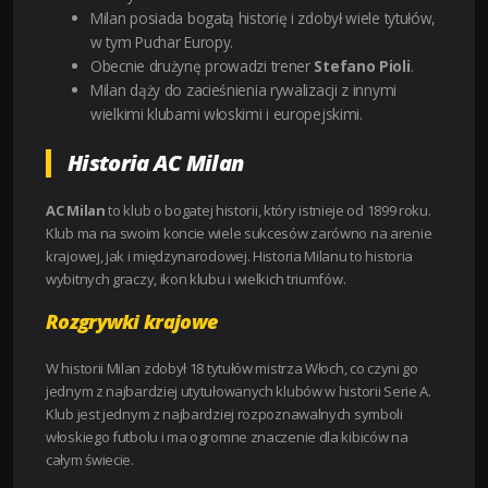
Milan posiada bogatą historię i zdobył wiele tytułów,
w tym Puchar Europy.
Obecnie drużynę prowadzi trener
Stefano Pioli
.
Milan dąży do zacieśnienia rywalizacji z innymi
wielkimi klubami włoskimi i europejskimi.
Historia AC Milan
AC Milan
to klub o bogatej historii, który istnieje od 1899 roku.
Klub ma na swoim koncie wiele sukcesów zarówno na arenie
krajowej, jak i międzynarodowej. Historia Milanu to historia
wybitnych graczy, ikon klubu i wielkich triumfów.
Rozgrywki krajowe
W historii Milan zdobył 18 tytułów mistrza Włoch, co czyni go
jednym z najbardziej utytułowanych klubów w historii Serie A.
Klub jest jednym z najbardziej rozpoznawalnych symboli
włoskiego futbolu i ma ogromne znaczenie dla kibiców na
całym świecie.