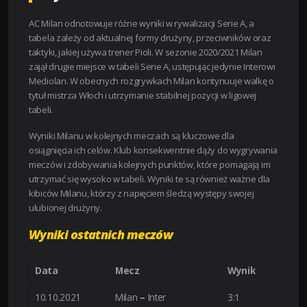
AC Milan odnotowuje różne wyniki w rywalizacji Serie A, a
tabela zależy od aktualnej formy drużyny, przeciwników oraz
taktyki, jakiej używa trener Pioli. W sezonie 2020/2021 Milan
zajął drugie miejsce w tabeli Serie A, ustępując jedynie Interowi
Mediolan. W obecnych rozgrywkach Milan kontynuuje walkę o
tytuł mistrza Włoch i utrzymanie stabilnej pozycji w ligowej
tabeli.
Wyniki Milanu w kolejnych meczach są kluczowe dla
osiągnięcia ich celów. Klub konsekwentnie dąży do wygrywania
meczów i zdobywania kolejnych punktów, które pomagają im
utrzymać się wysoko w tabeli. Wyniki te są również ważne dla
kibiców Milanu, którzy z napięciem śledzą występy swojej
ulubionej drużyny.
Wyniki ostatnich meczów
Data
Mecz
Wynik
10.10.2021
Milan
–
Inter
3:1