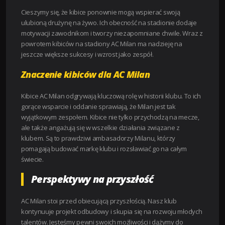
Cieszymy się, że kibice ponownie mogą wspierać swoją
ulubioną drużynę na żywo. Ich obecność na stadionie dodaje
motywacji zawodnikom i tworzy niezapomniane chwile. Wraz z
powrotem kibiców na stadiony AC Milan ma nadzieję na
jeszcze większe sukcesy i wzrost jako zespół.
Znaczenie kibiców dla AC Milan
Kibice AC Milan odgrywają kluczową rolę w historii klubu. To ich
gorące wsparcie i oddanie sprawiają, że Milan jest tak
wyjątkowym zespołem. Kibice nie tylko przychodzą na mecze,
ale także angażują się w wszelkie działania związane z
klubem. Są to prawdziwi ambasadorzy Milanu, którzy
pomagają budować markę klubu i rozsławiać go na całym
świecie.
Perspektywy na przyszłość
AC Milan stoi przed obiecującą przyszłością. Nasz klub
kontynuuje projekt odbudowy i skupia się na rozwoju młodych
talentów. Jesteśmy pewni swoich możliwości i dążymy do