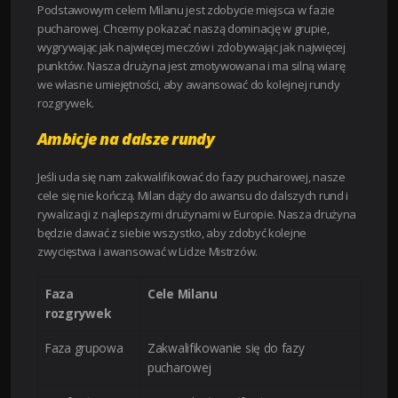
Podstawowym celem Milanu jest zdobycie miejsca w fazie
pucharowej. Chcemy pokazać naszą dominację w grupie,
wygrywając jak najwięcej meczów i zdobywając jak najwięcej
punktów. Nasza drużyna jest zmotywowana i ma silną wiarę
we własne umiejętności, aby awansować do kolejnej rundy
rozgrywek.
Ambicje na dalsze rundy
Jeśli uda się nam zakwalifikować do fazy pucharowej, nasze
cele się nie kończą. Milan dąży do awansu do dalszych rund i
rywalizacji z najlepszymi drużynami w Europie. Nasza drużyna
będzie dawać z siebie wszystko, aby zdobyć kolejne
zwycięstwa i awansować w Lidze Mistrzów.
Faza
Cele Milanu
rozgrywek
Faza grupowa
Zakwalifikowanie się do fazy
pucharowej