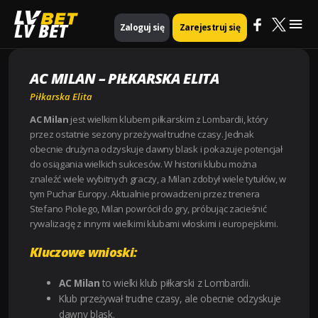
Mai
Strona główna
Piłkarska Elita
AC Milan – Piłkarska Elita
LV BET
Zaloguj się
Zarejestruj się
Me
AC MILAN – PIŁKARSKA ELITA
Piłkarska Elita
AC Milan
jest wielkim klubem piłkarskim z Lombardii, który
przez ostatnie sezony przeżywał trudne czasy. Jednak
obecnie drużyna odzyskuje dawny blask i pokazuje potencjał
do osiągania wielkich sukcesów. W historii klubu można
znaleźć wiele wybitnych graczy, a Milan zdobył wiele tytułów, w
tym Puchar Europy. Aktualnie prowadzeni przez trenera
Stefano Pioliego, Milan powrócił do gry, próbując zacieśnić
rywalizację z innymi wielkimi klubami włoskimi i europejskimi.
Kluczowe wnioski:
AC Milan
to wielki klub piłkarski z Lombardii.
Klub przeżywał trudne czasy, ale obecnie odzyskuje
dawny blask.