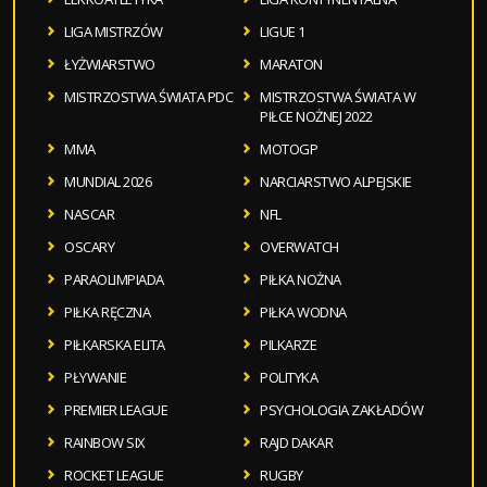
LIGA MISTRZÓW
LIGUE 1
ŁYŻWIARSTWO
MARATON
MISTRZOSTWA ŚWIATA PDC
MISTRZOSTWA ŚWIATA W
PIŁCE NOŻNEJ 2022
MMA
MOTOGP
MUNDIAL 2026
NARCIARSTWO ALPEJSKIE
NASCAR
NFL
OSCARY
OVERWATCH
PARAOLIMPIADA
PIŁKA NOŻNA
PIŁKA RĘCZNA
PIŁKA WODNA
PIŁKARSKA ELITA
PILKARZE
PŁYWANIE
POLITYKA
PREMIER LEAGUE
PSYCHOLOGIA ZAKŁADÓW
RAINBOW SIX
RAJD DAKAR
ROCKET LEAGUE
RUGBY