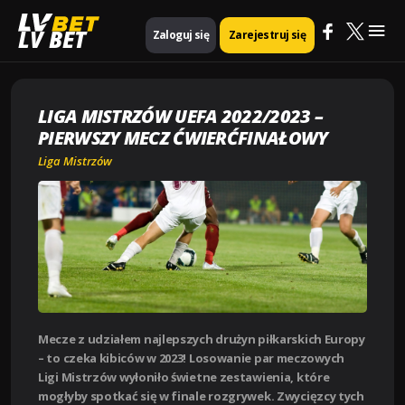
Mai
Strona główna
Liga Mistrzów
LV BET
Zaloguj się
Zarejestruj się
Liga Mistrzów UEFA 2022/2023 – pierwszy mecz ćwierćfinałowy
Me
LIGA MISTRZÓW UEFA 2022/2023 –
PIERWSZY MECZ ĆWIERĆFINAŁOWY
Liga Mistrzów
Mecze z udziałem najlepszych drużyn piłkarskich Europy
– to czeka kibiców w 2023! Losowanie par meczowych
Ligi Mistrzów wyłoniło świetne zestawienia, które
mogłyby spotkać się w finale rozgrywek. Zwycięzcy tych