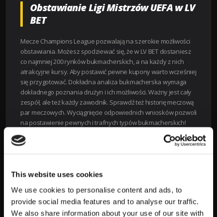
Obstawianie Ligi Mistrzów UEFA w LV
BET
Mecze Champions League pozwalają na szerokie możliwości
obstawiania. Możesz spodziewać się, że w LV BET dostaniesz
co najmniej 200 rynków bukmacherskich, a na każdy z nich
atrakcyjne kursy. Aby postawić pewne kupony warto wcześniej
się przygotować. Dokładna analiza bukmacherska wymaga
dokładnego poznania drużyn i ich możliwości. Ważny jest cały
zespół, ale też każdy zawodnik. Sprawdź też historię meczową
par meczowych. Wyciągnięcie odpowiednich wniosków pozwoli
na postawienie pewnych i trafnych typów bukmacherskich!
Hitem 1/8 finału jest spotkanie Paris Saint-Germain – Bayern
Monachium. Po tym meczu w grze zostanie tylko jeden z tych
zespołów. Eksperci wskazują, że zwycięzca będzie faworytem
tegorocznych rozgrywek i potencjalnym mistrzem Ligi Mistrzów
2022/2023.
This website uses cookies
We use cookies to personalise content and ads, to
provide social media features and to analyse our traffic.
We also share information about your use of our site with