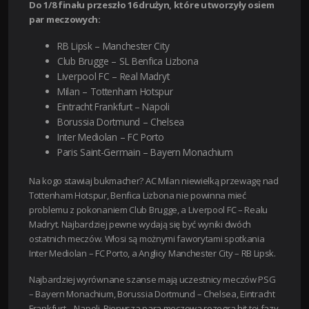
Do 1/8 finału przeszło 16 drużyn, które utworzyły osiem
par meczowych:
RB Lipsk – Manchester City
Club Brugge – SL Benfica Lizbona
Liverpool FC – Real Madryt
Milan – Tottenham Hotspur
Eintracht Frankfurt – Napoli
Borussia Dortmund – Chelsea
Inter Mediolan – FC Porto
Paris Saint-Germain – Bayern Monachium
Na kogo stawiaj bukmacher? AC Milan niewielką przewagę nad
Tottenham Hotspur, Benfica Lizbona nie powinna mieć
problemu z pokonaniem Club Brugge, a Liverpool FC – Realu
Madryt. Najbardziej pewne wydają się być wyniki dwóch
ostatnich meczów. Włosi są możnymi faworytami spotkania
Inter Mediolan – FC Porto, a Anglicy Manchester City – RB Lipsk.
Najbardziej wyrównane szanse mają uczestnicy meczów PSG
– Bayern Monachium, Borussia Dortmund – Chelsea, Eintracht
Frankfurt – Napoli. Pierwsza para meczowa rozegra hit tej fazy