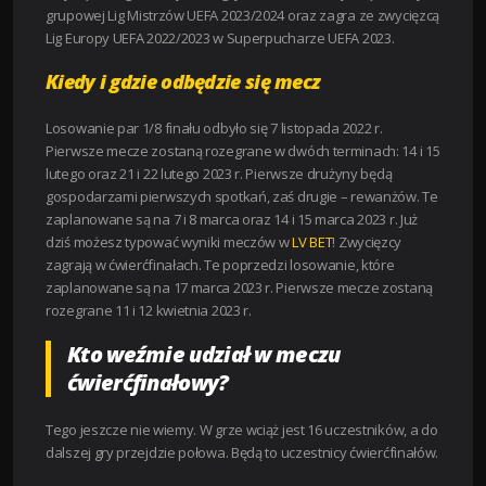
grupowej Lig Mistrzów UEFA 2023/2024 oraz zagra ze zwycięzcą
Lig Europy UEFA 2022/2023 w Superpucharze UEFA 2023.
Kiedy i gdzie odbędzie się mecz
Losowanie par 1/8 finału odbyło się 7 listopada 2022 r.
Pierwsze mecze zostaną rozegrane w dwóch terminach: 14 i 15
lutego oraz 21 i 22 lutego 2023 r. Pierwsze drużyny będą
gospodarzami pierwszych spotkań, zaś drugie – rewanżów. Te
zaplanowane są na 7 i 8 marca oraz 14 i 15 marca 2023 r. Już
dziś możesz typować wyniki meczów w
LV BET
! Zwycięzcy
zagrają w ćwierćfinałach. Te poprzedzi losowanie, które
zaplanowane są na 17 marca 2023 r. Pierwsze mecze zostaną
rozegrane 11 i 12 kwietnia 2023 r.
Kto weźmie udział w meczu
ćwierćfinałowy?
Tego jeszcze nie wiemy. W grze wciąż jest 16 uczestników, a do
dalszej gry przejdzie połowa. Będą to uczestnicy ćwierćfinałów.