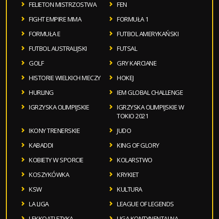
FELIETON MISTRZOSTWA
FEN
FIGHT EMPIRE MMA
FORMUŁA 1
FORMUŁA E
FUTBOL AMERYKAŃSKI
FUTBOL AUSTRALIJSKI
FUTSAL
GOLF
GRY KARCIANE
HISTORIE WIELKICH MECZY
HOKEJ
HURLING
IEM GLOBAL CHALLENGE
IGRZYSKA OLIMPIJSKIE
IGRZYSKA OLIMPIJSKIE W
TOKIO 2021
IKONY TRENERSKIE
JUDO
KABADDI
KING OF GLORY
KOBIETY W SPORCIE
KOLARSTWO
KOSZYKÓWKA
KRYKIET
KSW
KULTURA
LA LIGA
LEAGUE OF LEGENDS
LEKKOATLETYKA
LIGA KONTYNENTALNA