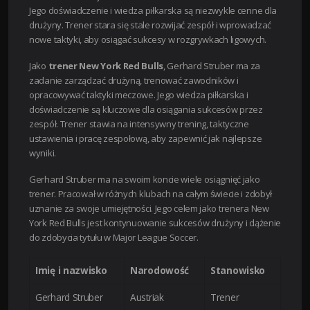
Jego doświadczenie i wiedza piłkarska są niezwykle cenne dla
drużyny. Trener stara się stale rozwijać zespół i wprowadzać
nowe taktyki, aby osiągać sukcesy w rozgrywkach ligowych.
Jako
trener New York Red Bulls
, Gerhard Struber ma za
zadanie zarządzać drużyną, trenować zawodników i
opracowywać taktyki meczowe. Jego wiedza piłkarska i
doświadczenie są kluczowe dla osiągania sukcesów przez
zespół. Trener stawia na intensywny trening, taktyczne
ustawienia i pracę zespołową, aby zapewnić jak najlepsze
wyniki.
Gerhard Struber ma na swoim koncie wiele osiągnięć jako
trener. Pracował w różnych klubach na całym świecie i zdobył
uznanie za swoje umiejętności. Jego celem jako trenera New
York Red Bulls jest kontynuowanie sukcesów drużyny i dążenie
do zdobycia tytułu w Major League Soccer.
Imię i nazwisko
Narodowość
Stanowisko
Gerhard Struber
Austriak
Trener