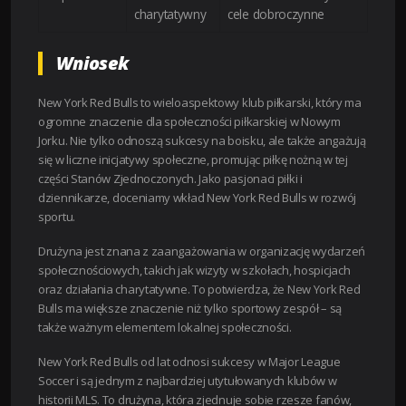
charytatywny
cele dobroczynne
Wniosek
New York Red Bulls to wieloaspektowy klub piłkarski, który ma
ogromne znaczenie dla społeczności piłkarskiej w Nowym
Jorku. Nie tylko odnoszą sukcesy na boisku, ale także angażują
się w liczne inicjatywy społeczne, promując piłkę nożną w tej
części Stanów Zjednoczonych. Jako pasjonaci piłki i
dziennikarze, doceniamy wkład New York Red Bulls w rozwój
sportu.
Drużyna jest znana z zaangażowania w organizację wydarzeń
społecznościowych, takich jak wizyty w szkołach, hospicjach
oraz działania charytatywne. To potwierdza, że New York Red
Bulls ma większe znaczenie niż tylko sportowy zespół – są
także ważnym elementem lokalnej społeczności.
New York Red Bulls od lat odnosi sukcesy w Major League
Soccer i są jednym z najbardziej utytułowanych klubów w
historii MLS. To drużyna, która zjednuje sobie rzesze fanów,