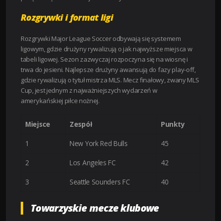
Rozgrywki i format ligi
Rozgrywki Major League Soccer odbywają się systemem
ligowym, gdzie drużyny rywalizują o jak najwyższe miejsca w
tabeli ligowej. Sezon zazwyczaj rozpoczyna się na wiosnę i
trwa do jesieni. Najlepsze drużyny awansują do fazy play-off,
gdzie rywalizują o tytuł mistrza MLS. Mecz finałowy, zwany MLS
Cup, jest jednym z najważniejszych wydarzeń w
amerykańskiej piłce nożnej.
Miejsce
Zespół
Punkty
1
New York Red Bulls
45
2
Los Angeles FC
42
3
Seattle Sounders FC
40
Towarzyskie mecze klubowe