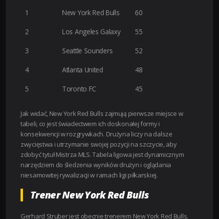
1
New York Red Bulls
60
2
Los Angeles Galaxy
55
3
Seattle Sounders
52
4
Atlanta United
48
5
Toronto FC
45
Jak widać, New York Red Bulls zajmują pierwsze miejsce w
tabeli, co jest świadectwem ich doskonałej formy i
konsekwencji w rozgrywkach. Drużyna liczy na dalsze
zwycięstwa i utrzymanie swojej pozycji na szczycie, aby
zdobyć tytuł Mistrza MLS. Tabela ligowa jest dynamicznym
narzędziem do śledzenia wyników drużyn i oglądania
niesamowitej rywalizacji w ramach ligi piłkarskiej.
Trener New York Red Bulls
Gerhard Struber jest obecnie trenerem New York Red Bulls.