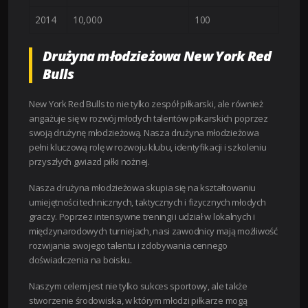
2014
10,000
100
Drużyna młodzieżowa New York Red
Bulls
New York Red Bulls to nie tylko zespół piłkarski, ale również
angażuje się w rozwój młodych talentów piłkarskich poprzez
swoją drużynę młodzieżową. Nasza drużyna młodzieżowa
pełni kluczową rolę w rozwoju klubu, identyfikacji i szkoleniu
przyszłych gwiazd piłki nożnej.
Nasza drużyna młodzieżowa skupia się na kształtowaniu
umiejętności technicznych, taktycznych i fizycznych młodych
graczy. Poprzez intensywne treningi i udział w lokalnych i
międzynarodowych turniejach, nasi zawodnicy mają możliwość
rozwijania swojego talentu i zdobywania cennego
doświadczenia na boisku.
Naszym celem jest nie tylko sukces sportowy, ale także
stworzenie środowiska, w którym młodzi piłkarze mogą