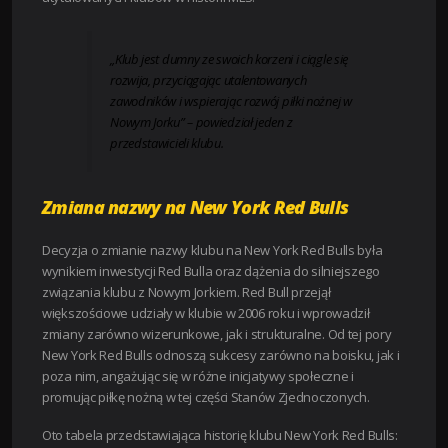
„Klub jest dumny ze swoich korzeni i ciągle się
rozwija, przyciągając utalentowanych
zawodników i wspierając rozwój piłki nożnej w
Nowym Jorku” – powiedział jeden z
przedstawicieli klubu.
Zmiana nazwy na New York Red Bulls
Decyzja o zmianie nazwy klubu na New York Red Bulls była
wynikiem inwestycji Red Bulla oraz dążenia do silniejszego
związania klubu z Nowym Jorkiem. Red Bull przejął
większościowe udziały w klubie w 2006 roku i wprowadził
zmiany zarówno wizerunkowe, jak i strukturalne. Od tej pory
New York Red Bulls odnoszą sukcesy zarówno na boisku, jak i
poza nim, angażując się w różne inicjatywy społeczne i
promując piłkę nożną w tej części Stanów Zjednoczonych.
Oto tabela przedstawiająca historię klubu New York Red Bulls: