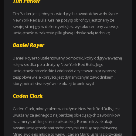
Tim Parker
Tim Parker jest jednym z wiodących zawodników w drużynie
New York Red Bulls. Gra na pozycji obrońcy i jest znany ze
swojej silnej gry w defensywie. Jest wysoko ceniony za swoje
umiejętności w zakresie piłki głową i doskonałą technikę.
Daniel Royer
Daniel Royer to utalentowany pomocnik, który odgrywa ważną
rolę w środku pola drużyny New York Red Bulls. Jego
umiejętności strzeleckie i zdolności asystowania przynoszą
zespołowi wiele korzyści. Jest dynamicznym zawodnikiem,
który potrafi stworzyć wiele okazji bramkowych.
Caden Clark
Caden Clark, młody talent w drużynie New York Red Bulls, jest
uważany za jednego z najbardziej obiecujących zawodników
na amerykańskiej scenie piłkarskiej. Pomocnik zaskakuje
swoimi umiejętnościami technicznymi i inteligencją taktyczną.
Mimo swojego młodego wieku, Caden Clark już teraz przyciąga