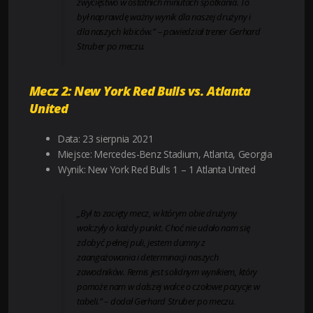
zwycięstwo w ostatnich minutach spotkania. To
był naprawdę ważny wynik dla naszej drużyny i
dla naszych kibiców.” – powiedział trener Gerhard
Struber po meczu.
Mecz 2: New York Red Bulls vs. Atlanta
United
Data: 23 sierpnia 2021
Miejsce: Mercedes-Benz Stadium, Atlanta, Georgia
Wynik: New York Red Bulls 1 – 1 Atlanta United
„Był to zacięty mecz, w którym obie drużyny
walczyły o każdy punkt. Choć nie udało nam się
zdobyć pełnej puli, jestem dumny z
zaangażowania i determinacji naszych
zawodników. Remis jest solidnym wynikiem, który
pomoże nam w dalszej walce o czołowe pozycje w
tabeli.” – dodał Gerhard Struber po meczu.