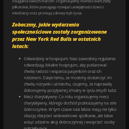
osiągania swoich marzeń. Organizujemy również warsztaty
piłkarskie, które pomagają rozwijać umiejętności dzieci i
młodzieży oraz promują zdrowy tryb życia.
Zobaczmy, jakie wydarzenia
społecznościowe zostały zorganizowane
przez New York Red Bulls w ostatnich
latach:
Odwiedziny w hospicjum: Nasi zawodnicy regularnie
odwiedzają lokalne hospicjum, aby podarować
chwilę radości i wsparcia pacjentom oraz ich
rodzinom. Dzięki temu, że możemy dostarczyć im
chwilę rozrywki i uśmiechu, czujemy, że naprawdę
dokonujemy pozytywnej zmiany w życiu innych ludzi.
Mecz charytatywny: Co roku organizujemy mecz
charytatywny, którego dochód przekazujemy na cele
dobroczynne. W tym czasie nasi kibice mają nie tylko
okazję obejrzeć widowiskowe spotkanie, ale także
wziąć udział w akcji dobroczynnej i wesprzeć osoby
potrzebujące.