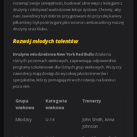
rozwinąć swoje umiejętności, budować silne więzi z kolegami z
drużyny i zdobywać wartościowe lekcje życiowe. Chcemy, aby
nasi zawodnicy byli dobrze przygotowani do przyszłej kariery
piłkarskiej i byli postrzegani jako wzorce i ambasadorzy naszej
drużyny oraz klubu.
Rozwój młodych talentów
Drużyna młodzieżowa New York Red Bulls
działa na
różnych poziomach wiekowych, zapewniając odpowiednie
programy szkoleniowe dla różnych grup wiekowych. Wszyscy
zawodnicy mają dostęp do wysokiej jakości trenerów i
specjalistów, którzy pomagają im w ich rozwoju na boisku i
poza nim.
Grupa
Kategoria
Trenerzy
wiekowa
wiekowa
Młodzicy
U-14
John Smith, Anna
Johnson