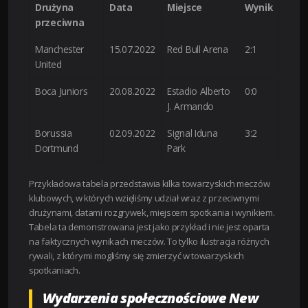
Drużyna
Data
Miejsce
Wynik
przeciwna
Manchester
15.07.2022
Red Bull Arena
2:1
United
Boca Juniors
20.08.2022
Estadio Alberto
0:0
J. Armando
Borussia
02.09.2022
Signal Iduna
3:2
Dortmund
Park
Przykładowa tabela przedstawia kilka towarzyskich meczów
klubowych, w których wzięliśmy udział wraz z przeciwnymi
drużynami, datami rozgrywek, miejscem spotkania i wynikiem.
Tabela ta demonstrowana jest jako przykład i nie jest oparta
na faktycznych wynikach meczów. To tylko ilustracja różnych
rywali, z którymi mogliśmy się zmierzyć w towarzyskich
spotkaniach.
Wydarzenia społecznościowe New