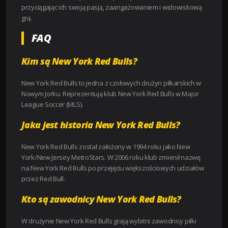
przyciągając ich swoją pasją, zaangażowaniem i widowiskową
grą.
FAQ
Kim są New York Red Bulls?
New York Red Bulls to jedna z czołowych drużyn piłkarskich w
Nowym Jorku. Reprezentują klub New York Red Bulls w Major
League Soccer (MLS).
Jaka jest historia New York Red Bulls?
New York Red Bulls został założony w 1994 roku jako New
York/New Jersey MetroStars. W 2006 roku klub zmienił nazwę
na New York Red Bulls po przejęciu większościowych udziałów
przez Red Bull.
Kto są zawodnicy New York Red Bulls?
W drużynie New York Red Bulls grają wybitni zawodnicy piłki