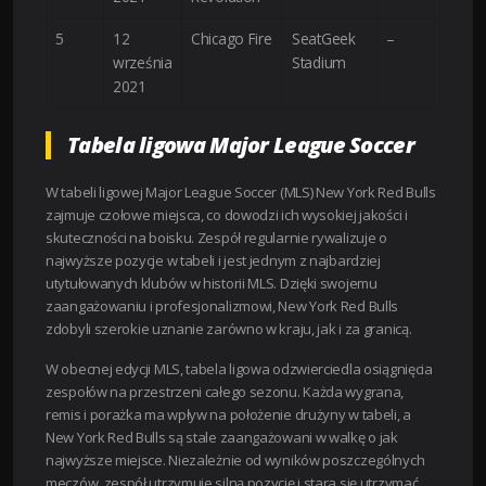
5
12
Chicago Fire
SeatGeek
–
września
Stadium
2021
Tabela ligowa Major League Soccer
W tabeli ligowej Major League Soccer (MLS) New York Red Bulls
zajmuje czołowe miejsca, co dowodzi ich wysokiej jakości i
skuteczności na boisku. Zespół regularnie rywalizuje o
najwyższe pozycje w tabeli i jest jednym z najbardziej
utytułowanych klubów w historii MLS. Dzięki swojemu
zaangażowaniu i profesjonalizmowi, New York Red Bulls
zdobyli szerokie uznanie zarówno w kraju, jak i za granicą.
W obecnej edycji MLS, tabela ligowa odzwierciedla osiągnięcia
zespołów na przestrzeni całego sezonu. Każda wygrana,
remis i porażka ma wpływ na położenie drużyny w tabeli, a
New York Red Bulls są stale zaangażowani w walkę o jak
najwyższe miejsce. Niezależnie od wyników poszczególnych
meczów, zespół utrzymuje silną pozycję i stara się utrzymać