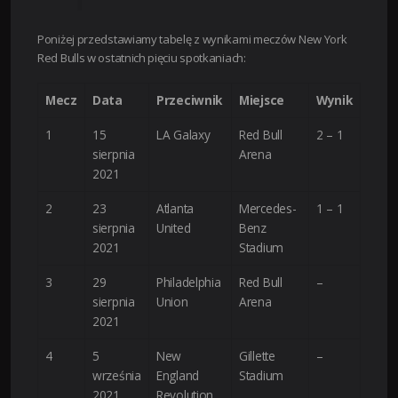
Poniżej przedstawiamy tabelę z wynikami meczów New York
Red Bulls w ostatnich pięciu spotkaniach:
Mecz
Data
Przeciwnik
Miejsce
Wynik
1
15
LA Galaxy
Red Bull
2 – 1
sierpnia
Arena
2021
2
23
Atlanta
Mercedes-
1 – 1
sierpnia
United
Benz
2021
Stadium
3
29
Philadelphia
Red Bull
–
sierpnia
Union
Arena
2021
4
5
New
Gillette
–
września
England
Stadium
2021
Revolution