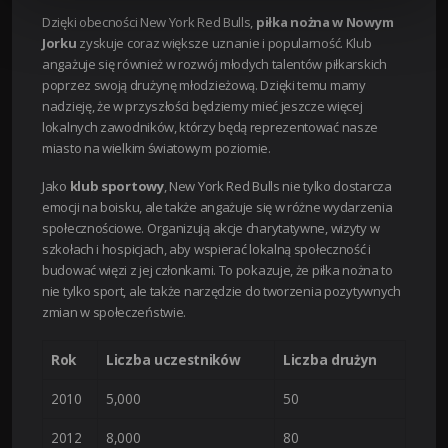
Dzięki obecności New York Red Bulls,
piłka nożna w Nowym
Jorku
zyskuje coraz większe uznanie i popularność. Klub
angażuje się również w rozwój młodych talentów piłkarskich
poprzez swoją drużynę młodzieżową. Dzięki temu mamy
nadzieję, że w przyszłości będziemy mieć jeszcze więcej
lokalnych zawodników, którzy będą reprezentować nasze
miasto na wielkim światowym poziomie.
Jako
klub sportowy
, New York Red Bulls nie tylko dostarcza
emocji na boisku, ale także angażuje się w różne wydarzenia
społecznościowe. Organizują akcje charytatywne, wizyty w
szkołach i hospicjach, aby wspierać lokalną społeczność i
budować więzi z jej członkami. To pokazuje, że piłka nożna to
nie tylko sport, ale także narzędzie do tworzenia pozytywnych
zmian w społeczeństwie.
Rok
Liczba uczestników
Liczba drużyn
2010
5,000
50
2012
8,000
80