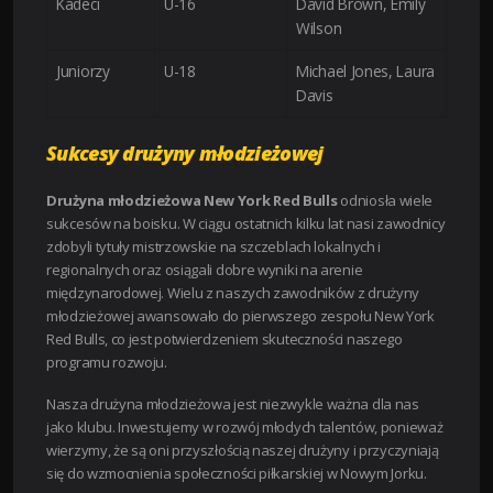
Kadeci
U-16
David Brown, Emily
Wilson
Juniorzy
U-18
Michael Jones, Laura
Davis
Sukcesy drużyny młodzieżowej
Drużyna młodzieżowa New York Red Bulls
odniosła wiele
sukcesów na boisku. W ciągu ostatnich kilku lat nasi zawodnicy
zdobyli tytuły mistrzowskie na szczeblach lokalnych i
regionalnych oraz osiągali dobre wyniki na arenie
międzynarodowej. Wielu z naszych zawodników z drużyny
młodzieżowej awansowało do pierwszego zespołu New York
Red Bulls, co jest potwierdzeniem skuteczności naszego
programu rozwoju.
Nasza drużyna młodzieżowa jest niezwykle ważna dla nas
jako klubu. Inwestujemy w rozwój młodych talentów, ponieważ
wierzymy, że są oni przyszłością naszej drużyny i przyczyniają
się do wzmocnienia społeczności piłkarskiej w Nowym Jorku.