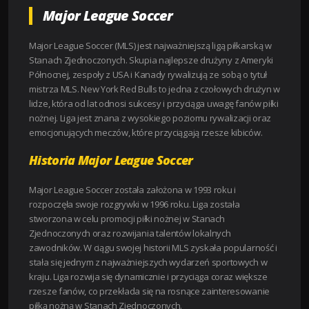
Major League Soccer
Major League Soccer (MLS) jest najważniejszą ligą piłkarską w
Stanach Zjednoczonych. Skupia najlepsze drużyny z Ameryki
Północnej, zespoły z USA i Kanady rywalizują ze sobą o tytuł
mistrza MLS. New York Red Bulls to jedna z czołowych drużyn w
lidze, która od lat odnosi sukcesy i przyciąga uwagę fanów piłki
nożnej. Liga jest znana z wysokiego poziomu rywalizacji oraz
emocjonujących meczów, które przyciągają rzesze kibiców.
Historia Major League Soccer
Major League Soccer została założona w 1993 roku i
rozpoczęła swoje rozgrywki w 1996 roku. Liga została
stworzona w celu promocji piłki nożnej w Stanach
Zjednoczonych oraz rozwijania talentów lokalnych
zawodników. W ciągu swojej historii MLS zyskała popularność i
stała się jednym z najważniejszych wydarzeń sportowych w
kraju. Liga rozwija się dynamicznie i przyciąga coraz większe
rzesze fanów, co przekłada się na rosnące zainteresowanie
piłką nożną w Stanach Zjednoczonych.