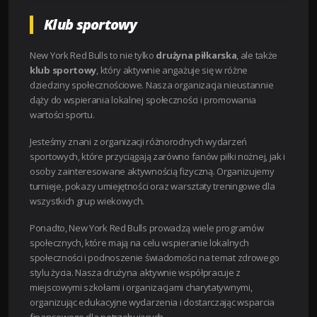
Klub sportowy
New York Red Bulls to nie tylko
drużyna piłkarska
, ale także
klub sportowy
, który aktywnie angażuje się w różne
dziedziny społecznościowe. Nasza organizacja nieustannie
dąży do wspierania lokalnej społeczności i promowania
wartości sportu.
Jesteśmy znani z organizacji różnorodnych wydarzeń
sportowych, które przyciągają zarówno fanów piłki nożnej, jak i
osoby zainteresowane aktywnością fizyczną. Organizujemy
turnieje, pokazy umiejętności oraz warsztaty treningowe dla
wszystkich grup wiekowych.
Ponadto, New York Red Bulls prowadzą wiele programów
społecznych, które mają na celu wspieranie lokalnych
społeczności i podnoszenie świadomości na temat zdrowego
stylu życia. Nasza drużyna aktywnie współpracuje z
miejscowymi szkołami i organizacjami charytatywnymi,
organizując edukacyjne wydarzenia i dostarczając wsparcia