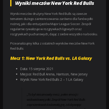
Wyniki meczów New York Red Bulls
Wyniki meczów drużyny New York Red Bulls są zawsze
tematem dużego zainteresowania zarówno dla fanów piłki
nożnej, jak i dla entuzjastów Major League Soccer. Zespół
regularnie rywalizuje w rozgrywkach ligowych oraz
rozgrywkach pucharowych, dając z siebie wszystko na boisku.
Przeanalizujmy kilka z ostatnich wyników meczów New York
Red Bulls:
Mecz 1: New York Red Bulls vs. LA Galaxy
Data: 15 sierpnia 2021
Miejsce: Red Bull Arena, Harrison, New Jersey
Wynik: New York Red Bulls 2 – 1 LA Galaxy
„To był niesamowity mecz, pełen emocji i
widowiskowej piłki. Zespół New York Red Bulls
zaprezentował doskonałą grę, zdobywając