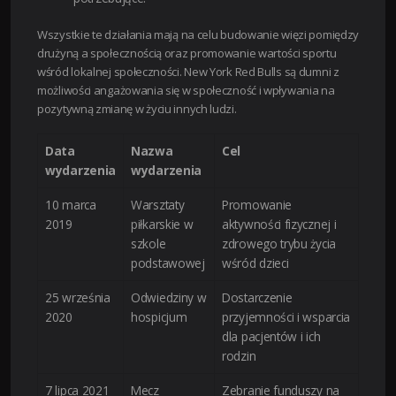
Wszystkie te działania mają na celu budowanie więzi pomiędzy
drużyną a społecznością oraz promowanie wartości sportu
wśród lokalnej społeczności. New York Red Bulls są dumni z
możliwości angażowania się w społeczność i wpływania na
pozytywną zmianę w życiu innych ludzi.
Data
Nazwa
Cel
wydarzenia
wydarzenia
10 marca
Warsztaty
Promowanie
2019
piłkarskie w
aktywności fizycznej i
szkole
zdrowego trybu życia
podstawowej
wśród dzieci
25 września
Odwiedziny w
Dostarczenie
2020
hospicjum
przyjemności i wsparcia
dla pacjentów i ich
rodzin
7 lipca 2021
Mecz
Zebranie funduszy na