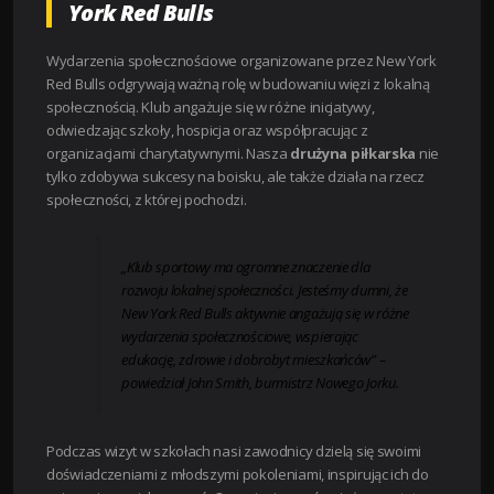
York Red Bulls
Wydarzenia społecznościowe organizowane przez New York
Red Bulls odgrywają ważną rolę w budowaniu więzi z lokalną
społecznością. Klub angażuje się w różne inicjatywy,
odwiedzając szkoły, hospicja oraz współpracując z
organizacjami charytatywnymi. Nasza
drużyna piłkarska
nie
tylko zdobywa sukcesy na boisku, ale także działa na rzecz
społeczności, z której pochodzi.
„Klub sportowy ma ogromne znaczenie dla
rozwoju lokalnej społeczności. Jesteśmy dumni, że
New York Red Bulls aktywnie angażują się w różne
wydarzenia społecznościowe, wspierając
edukację, zdrowie i dobrobyt mieszkańców” –
powiedział John Smith, burmistrz Nowego Jorku.
Podczas wizyt w szkołach nasi zawodnicy dzielą się swoimi
doświadczeniami z młodszymi pokoleniami, inspirując ich do