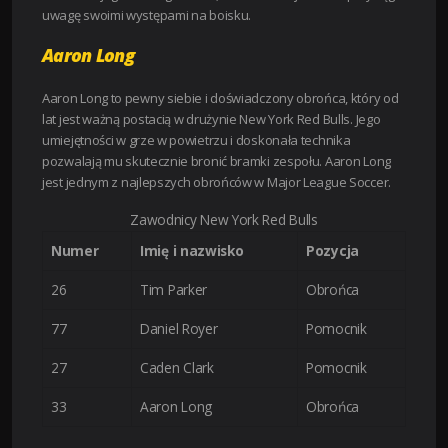
uwagę swoimi występami na boisku.
Aaron Long
Aaron Long to pewny siebie i doświadczony obrońca, który od
lat jest ważną postacią w drużynie New York Red Bulls. Jego
umiejętności w grze w powietrzu i doskonała technika
pozwalają mu skutecznie bronić bramki zespołu. Aaron Long
jest jednym z najlepszych obrońców w Major League Soccer.
Zawodnicy New York Red Bulls
Numer
Imię i nazwisko
Pozycja
26
Tim Parker
Obrońca
77
Daniel Royer
Pomocnik
27
Caden Clark
Pomocnik
33
Aaron Long
Obrońca