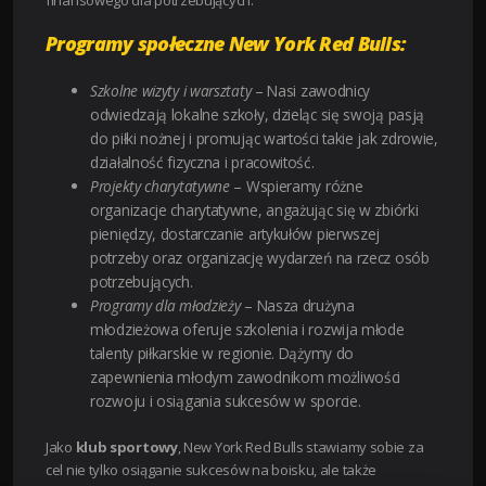
finansowego dla potrzebujących.
Programy społeczne New York Red Bulls:
Szkolne wizyty i warsztaty
– Nasi zawodnicy
odwiedzają lokalne szkoły, dzieląc się swoją pasją
do piłki nożnej i promując wartości takie jak zdrowie,
działalność fizyczna i pracowitość.
Projekty charytatywne
– Wspieramy różne
organizacje charytatywne, angażując się w zbiórki
pieniędzy, dostarczanie artykułów pierwszej
potrzeby oraz organizację wydarzeń na rzecz osób
potrzebujących.
Programy dla młodzieży
– Nasza drużyna
młodzieżowa oferuje szkolenia i rozwija młode
talenty piłkarskie w regionie. Dążymy do
zapewnienia młodym zawodnikom możliwości
rozwoju i osiągania sukcesów w sporcie.
Jako
klub sportowy
, New York Red Bulls stawiamy sobie za
cel nie tylko osiąganie sukcesów na boisku, ale także