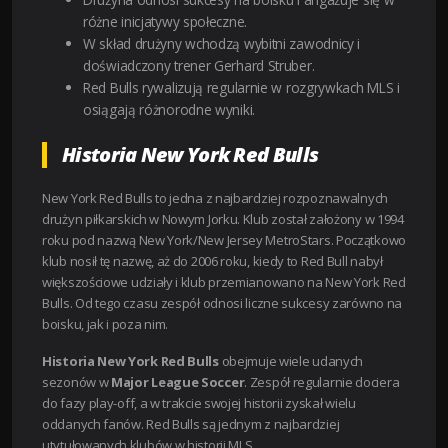
różne inicjatywy społeczne.
W skład drużyny wchodzą wybitni zawodnicy i
doświadczony trener Gerhard Struber.
Red Bulls rywalizują regularnie w rozgrywkach MLS i
osiągają różnorodne wyniki.
Historia New York Red Bulls
New York Red Bulls to jedna z najbardziej rozpoznawalnych
drużyn piłkarskich w Nowym Jorku. Klub został założony w 1994
roku pod nazwą New York/New Jersey MetroStars. Początkowo
klub nosił tę nazwę, aż do 2006 roku, kiedy to Red Bull nabył
większościowe udziały i klub przemianowano na New York Red
Bulls. Od tego czasu zespół odnosi liczne sukcesy zarówno na
boisku, jak i poza nim.
Historia New York Red Bulls
obejmuje wiele udanych
sezonów w
Major League Soccer
. Zespół regularnie dociera
do fazy play-off, a w trakcie swojej historii zyskał wielu
oddanych fanów. Red Bulls są jednym z najbardziej
utytułowanych klubów w historii MLS.