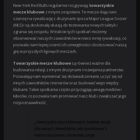
New York Red Bulls regularnie rozgrywają
towarzyskie
mecze klubowe
z innymi zespołami. Te mecze dają nam
szansę na rywalizację z drużynami spoza Major League Soccer
(MLS) i są doskonałą okazją do testowania nowych taktyk i
zgrania się zespołu. W trakcie tych spotkań możemy
obserwować naszych zawodników w nieco innej rywalizacji, co
pozwala nam lepiej ocenić ich umiejętności i dostosować naszą
grę w przyszłych ligowych meczach.
Towarzyskie mecze klubowe
są również ważne dla
budowania relacji z innymi drużynami i rozwijania partnerstw.
Pozwalają nam wymieniać się doświadczeniami, uczyć się od
innych zawodników i trenerów oraz budować więzi między
klubami. Takie spotkania często przyciągają uwagę mediów i
kibiców, co pozwala nam promować nasz klub i zwiększać jego
rozpoznawalność.
„Towarzyskie mecze klubowe to świetna okazja
dla naszych zawodników, aby rywalizować z
innymi drużynami i doskonalić swoje