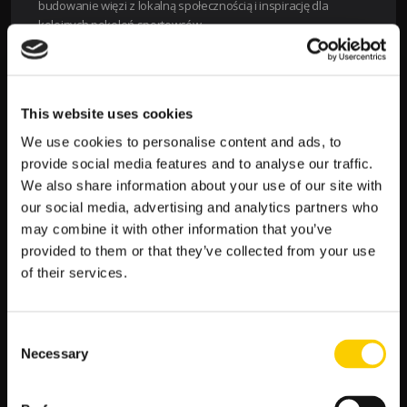
budowanie więzi z lokalną społecznością i inspirację dla
kolejnych pokoleń sportowców.
Programy społeczne
Lokalizacja
Data
New York Red Bulls
This website uses cookies
Szkolne wizyty i warsztaty
Lokalne szkoły
Cały
rok
We use cookies to personalise content and ads, to
provide social media features and to analyse our traffic.
Projekty charytatywne
Różne lokalizacje
Cały
We also share information about your use of our site with
rok
our social media, advertising and analytics partners who
may combine it with other information that you’ve
Programy dla młodzieży
Akademia New
Cały
provided to them or that they’ve collected from your use
York Red Bulls
rok
of their services.
Piłka nożna w Nowym Jorku
Consent
Nowy Jork to miasto, w którym piłka nożna ma ogromne
Necessary
Selection
znaczenie. Jest to miejsce, gdzie pasja do tego sportu łączy
ludzi i tworzy niesamowitą atmosferę. W tej społeczności
piłkarskiej New York Red Bulls odgrywają istotną rolę. Zespół