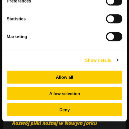
Preferences
ten cieszy się dużym poparciem mieszkańców i fanów piłki
nożnej, którzy śledzą jego występy na bieżąco.
Statistics
New York Red Bulls to klub, który reprezentuje miasto w Major
League Soccer (MLS). Ich sukcesy na boisku przyciągają uwagę
i budzą dumę u wielu osób. Mecze drużyny są wydarzeniami,
Marketing
na które ludzie czekają z niecierpliwością, a trybuny stadionu
są zawsze pełne kibiców o różnych barwach klubowych.
Show details
„Piłka nożna to nie tylko gra, to styl życia. W
Nowym Jorku jesteśmy świadkami tego
codziennie, gdy ludzie z różnych środowisk
Allow all
spotykają się, aby wspólnie cieszyć się tym
sportem i wspierać naszą drużynę. To piękne
widzieć, jak piłka nożna może łączyć i tworzyć
Allow selection
jedność w społeczności” – mówi John Smith,
miłośnik piłki nożnej z Nowego Jorku.
Deny
Rozwój piłki nożnej w Nowym Jorku