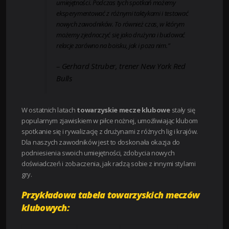
umiejętności. Podczas tych spotkań możemy
eksperymentować z różnymi taktykami i testować
nowych zawodników. To również czas, w którym
możemy zjednoczyć się jako drużyna i budować
relacje zarówno na boisku, jak i poza nim.”
– Gerhard Struber, trener New York Red
Bulls
W ostatnich latach
towarzyskie mecze klubowe
stały się
popularnym zjawiskiem w piłce nożnej, umożliwiając klubom
spotkanie się i rywalizację z drużynami z różnych lig i krajów.
Dla naszych zawodników jest to doskonała okazja do
podniesienia swoich umiejętności, zdobycia nowych
doświadczeń i zobaczenia, jak radzą sobie z innymi stylami
gry.
Przykładowa tabela towarzyskich meczów
klubowych: