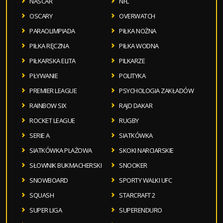
NASCAR
NFL
OSCARY
OVERWATCH
PARAOLIMPIADA
PIŁKA NOŻNA
PIŁKA RĘCZNA
PIŁKA WODNA
PIŁKARSKA ELITA
PILKARZE
PŁYWANIE
POLITYKA
PREMIER LEAGUE
PSYCHOLOGIA ZAKŁADÓW
RAINBOW SIX
RAJD DAKAR
ROCKET LEAGUE
RUGBY
SERIE A
SIATKÓWKA
SIATKÓWKA PLAŻOWA
SKOKI NARCIARSKIE
SŁOWNIK BUKMACHERSKI
SNOOKER
SNOWBOARD
SPORTY WALKI UFC
SQUASH
STARCRAFT 2
SUPER LIGA
SUPERENDURO