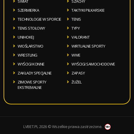
SWIAT
SZACHY
SZERMIERKA
TAKTYKI PIŁKARSKIE
TECHNOLOGIE W SPORCIE
TENIS
TENIS STOŁOWY
TYPY
UNIHOKEJ
VALORANT
WIOŚLARSTWO
WIRTUALNE SPORTY
WRESTLING
WWE
WYŚCIGI KONNE
WYŚCIGI SAMOCHODOWE
ZAKŁADY SPECJALNE
ZAPASY
ZIMOWE SPORTY
ŻUŻEL
EKSTREMALNE
LVBET.PL 2026 © Wszelkie prawa zastrzeżone.