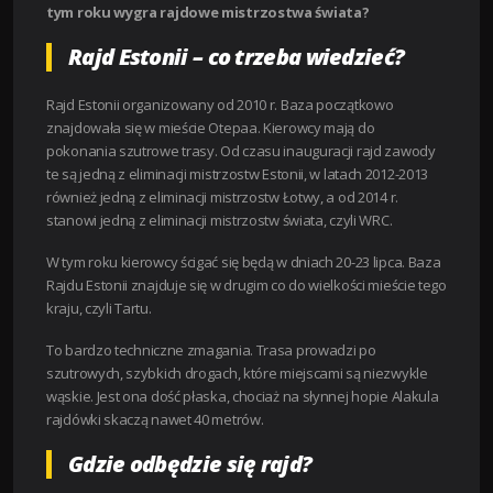
tym roku wygra rajdowe mistrzostwa świata?
Rajd Estonii – co trzeba wiedzieć?
Rajd Estonii organizowany od 2010 r. Baza początkowo
znajdowała się w mieście Otepaa. Kierowcy mają do
pokonania szutrowe trasy. Od czasu inauguracji rajd zawody
te są jedną z eliminacji mistrzostw Estonii, w latach 2012-2013
również jedną z eliminacji mistrzostw Łotwy, a od 2014 r.
stanowi jedną z eliminacji mistrzostw świata, czyli WRC.
W tym roku kierowcy ścigać się będą w dniach 20-23 lipca. Baza
Rajdu Estonii znajduje się w drugim co do wielkości mieście tego
kraju, czyli Tartu.
To bardzo techniczne zmagania. Trasa prowadzi po
szutrowych, szybkich drogach, które miejscami są niezwykle
wąskie. Jest ona dość płaska, chociaż na słynnej hopie Alakula
rajdówki skaczą nawet 40 metrów.
Gdzie odbędzie się rajd?