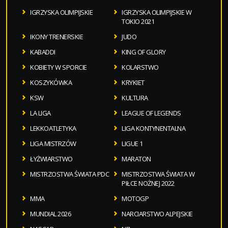
IGRZYSKA OLIMPIJSKIE
IGRZYSKA OLIMPIJSKIE W
TOKIO 2021
IKONY TRENERSKIE
JUDO
KABADDI
KING OF GLORY
KOBIETY W SPORCIE
KOLARSTWO
KOSZYKÓWKA
KRYKIET
KSW
KULTURA
LA LIGA
LEAGUE OF LEGENDS
LEKKOATLETYKA
LIGA KONTYNENTALNA
LIGA MISTRZÓW
LIGUE 1
ŁYŻWIARSTWO
MARATON
MISTRZOSTWA ŚWIATA PDC
MISTRZOSTWA ŚWIATA W
PIŁCE NOŻNEJ 2022
MMA
MOTOGP
MUNDIAL 2026
NARCIARSTWO ALPEJSKIE