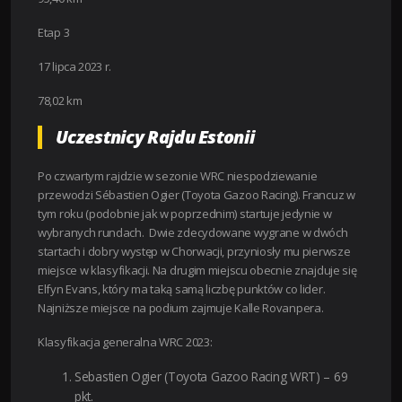
Etap 3
17 lipca 2023 r.
78,02 km
Uczestnicy Rajdu Estonii
Po czwartym rajdzie w sezonie WRC niespodziewanie
przewodzi Sébastien Ogier (Toyota Gazoo Racing). Francuz w
tym roku (podobnie jak w poprzednim) startuje jedynie w
wybranych rundach. Dwie zdecydowane wygrane w dwóch
startach i dobry występ w Chorwacji, przyniosły mu pierwsze
miejsce w klasyfikacji. Na drugim miejscu obecnie znajduje się
Elfyn Evans, który ma taką samą liczbę punktów co lider.
Najniższe miejsce na podium zajmuje Kalle Rovanpera.
Klasyfikacja generalna WRC 2023:
Sebastien Ogier (Toyota Gazoo Racing WRT) – 69
pkt.