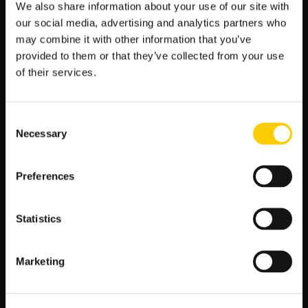
We also share information about your use of our site with
WRC: Rajd Estonii w LV BET
our social media, advertising and analytics partners who
may combine it with other information that you’ve
Kto wygra rajd? Który kierowca sięgnie po mistrzostwo WRC
provided to them or that they’ve collected from your use
2023? To tylko niektóre typy bukmacherskie dostępne w
of their services.
zakładach LV BET! Poznaj wszystkie możliwości w ofercie
dostępnej w serwisie internetowym oraz w aplikacji mobilnej.
Wystarczy kilka kliknięć, a przefiltrujesz ofertę do tej
interesującej i postawisz swoje szczęśliwe kupony na
Consent
wszystkie rajdy WRC, w tym zawody w Estonii.
Necessary
Selection
Preferences
Zobacz
←
Poprzedni artykuł
Następny artykuł
→
wpisy
Statistics
SZUKAJ
Marketing
S
z
u