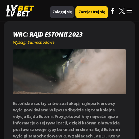
Mai
Strona główna
Wyścigi samochodowe
WRC: Rajd Estonii 2023
LV BET
Zaloguj się
Zarejestruj się
Me
WRC: RAJD ESTONII 2023
Wyścigi Samochodowe
Estońskie szutry znów zaatakują najlepsi kierowcy
wyścigowi świata! W lipcu odbędzie się tam kolejna
edycja Rajdu Estonii. Przygotowaliśmy najważniejsze
informacje o tej rywalizacji, dzięki którym z łatwością
postawisz swoje typy bukmacherskie na Rajd Estonii i
wyścigi samochodowe WRC w zakładach LV BET. Kto w