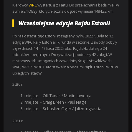
Kierowcy
WRC
wystartują z Tartu. Do przejechania będą mieli w
sumie 24 OESy, których łączna długość wyniesie 1484,22 km.
Wcześniejsze edycje Rajdu Estonii
Po raz ostatni Rajd Estonii rozegrany był w 2022 r. Była to 12.
edycja WRC Rally Estonia i 7. runda w sezonie. Zawody odbyły
się w dniach 14 – 17 lipca 2022 roku. Rajd składał się z 24
odcinków specjalnych. Do rywalizacji podeszły 42 załogi. W
mistrzowskich zmaganiach zawodnicy ścigali się w klasach:
WRC, WRC2 i WRC3. Kto stawał na podium Rajdu Estonii WRC w
ubiegłych latach?
2020 r.
miejsce – Ott Tanak / Martin Jarveoja
miejsce – Craig Breen / Paul Nagle
miejsce – Sebastien Ogier / Julien Ingrassia
2021 r.