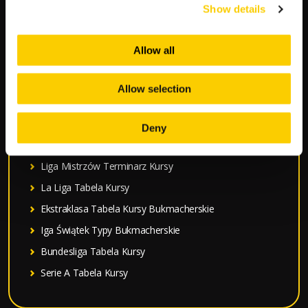
Show details
k
a
POPULARNE:
j
Allow all
:
Mecze Polski
Allow selection
Mundial 2026 Terminarz Kursy
Typy Bukmacherskie na dziś
Deny
Premier League Tabela Kursy
Liga Mistrzów Terminarz Kursy
La Liga Tabela Kursy
Ekstraklasa Tabela Kursy Bukmacherskie
Iga Świątek Typy Bukmacherskie
Bundesliga Tabela Kursy
Serie A Tabela Kursy