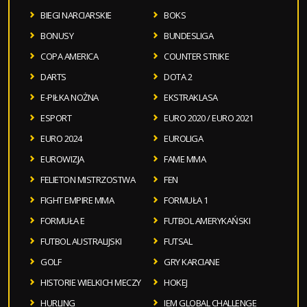
BIEGI NARCIARSKIE
BOKS
BONUSY
BUNDESLIGA
COPA AMERICA
COUNTER STRIKE
DARTS
DOTA 2
E-PIŁKA NOŻNA
EKSTRAKLASA
ESPORT
EURO 2020 / EURO 2021
EURO 2024
EUROLIGA
EUROWIZJA
FAME MMA
FELIETON MISTRZOSTWA
FEN
FIGHT EMPIRE MMA
FORMUŁA 1
FORMUŁA E
FUTBOL AMERYKAŃSKI
FUTBOL AUSTRALIJSKI
FUTSAL
GOLF
GRY KARCIANE
HISTORIE WIELKICH MECZY
HOKEJ
HURLING
IEM GLOBAL CHALLENGE