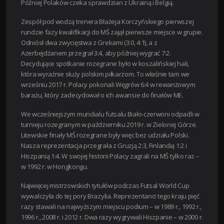
Później Polaków czeka sprawdzian z Ukrainą i Belgią.
Zespół pod wodzą trenera Błażeja Korczyńskiego pierwszej
rundzie fazy kwalifikacji do MŚ zajął pierwsze miejsce w grupie.
Odniósł dwa zwycięstwa z Grekami (3:0, 4:1), a z
Azerbejdżanem przegrał 3:4, aby później wygrać 7:2.
Decydujące spotkanie rozegrane było w koszalińskiej hali,
która wyraźnie służy polskim piłkarzom. To właśnie tam we
wrześniu 2017 r. Polacy pokonali Węgrów 6:4 w rewanżowym
barażu, który zadecydował o ich awansie do finałów ME.
We wcześniejszym mundialu futsalu Biało-czerwoni odpadli w
turnieju rozegranym w październiku 2019 r. w Zielonej Górze.
Litewskie finały MŚ rozegrane były więc bez udziału Polski.
Nasza reprezentacja przegrała z Gruzją 2:3, Finlandią 1:2 i
Hiszpanią 1:4. W swojej historii Polacy zagrali na MŚ tylko raz –
w 1992 r. w Hongkongu.
Najwięcej mistrzowskich tytułów podczas Futsal World Cup
wywalczyła do tej pory Brazylia. Reprezentanci tego kraju pięć
razy stawali na najwyższym miejscu podium – w 1989 r., 1992 r.,
1996 r., 2008 r. i 2012 r. Dwa razy wygrywali Hiszpanie – w 2000 r.