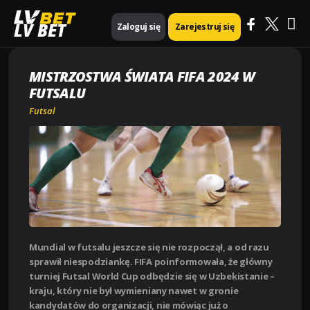
Ma
Strona główna
Futsal
Mistrzostwa Świata FIFA 2024 w futsalu
LV BET
Zaloguj się
Zarejestruj się
Me
MISTRZOSTWA ŚWIATA FIFA 2024 W
FUTSALU
Futsal
Mundial w futsalu jeszcze się nie rozpoczął, a od razu
sprawił niespodziankę. FIFA poinformowała, że główny
turniej Futsal World Cup odbędzie się w Uzbekistanie –
kraju, który nie był wymieniany nawet w gronie
kandydatów do organizacji, nie mówiąc już o