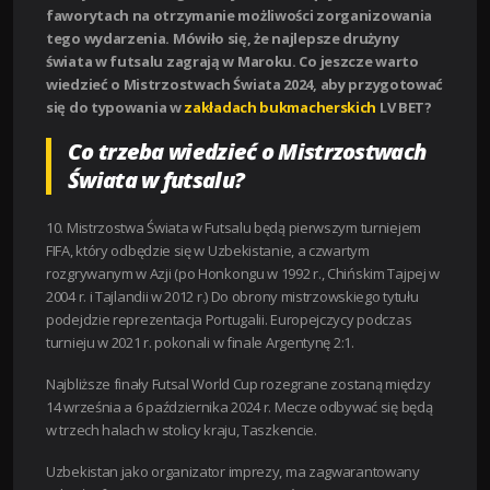
faworytach na otrzymanie możliwości zorganizowania
tego wydarzenia. Mówiło się, że najlepsze drużyny
świata w futsalu zagrają w Maroku. Co jeszcze warto
wiedzieć o Mistrzostwach Świata 2024, aby przygotować
się do typowania w
zakładach bukmacherskich
LV BET?
Co trzeba wiedzieć o Mistrzostwach
Świata w futsalu?
10. Mistrzostwa Świata w Futsalu będą pierwszym turniejem
FIFA, który odbędzie się w Uzbekistanie, a czwartym
rozgrywanym w Azji (po Honkongu w 1992 r., Chińskim Tajpej w
2004 r. i Tajlandii w 2012 r.) Do obrony mistrzowskiego tytułu
podejdzie reprezentacja Portugalii. Europejczycy podczas
turnieju w 2021 r. pokonali w finale Argentynę 2:1.
Najbliższe finały Futsal World Cup rozegrane zostaną między
14 września a 6 października 2024 r. Mecze odbywać się będą
w trzech halach w stolicy kraju, Taszkencie.
Uzbekistan jako organizator imprezy, ma zagwarantowany