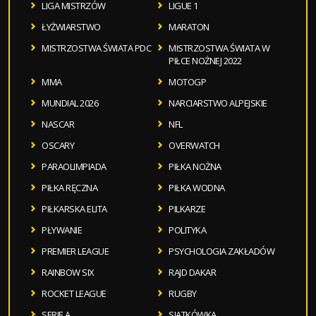
LIGA MISTRZÓW
LIGUE 1
ŁYŻWIARSTWO
MARATON
MISTRZOSTWA ŚWIATA PDC
MISTRZOSTWA ŚWIATA W
PIŁCE NOŻNEJ 2022
MMA
MOTOGP
MUNDIAL 2026
NARCIARSTWO ALPEJSKIE
NASCAR
NFL
OSCARY
OVERWATCH
PARAOLIMPIADA
PIŁKA NOŻNA
PIŁKA RĘCZNA
PIŁKA WODNA
PIŁKARSKA ELITA
PILKARZE
PŁYWANIE
POLITYKA
PREMIER LEAGUE
PSYCHOLOGIA ZAKŁADÓW
RAINBOW SIX
RAJD DAKAR
ROCKET LEAGUE
RUGBY
SERIE A
SIATKÓWKA