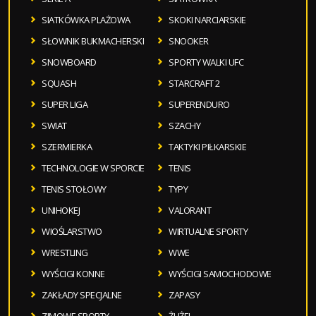
SIATKÓWKA PLAŻOWA
SKOKI NARCIARSKIE
SŁOWNIK BUKMACHERSKI
SNOOKER
SNOWBOARD
SPORTY WALKI UFC
SQUASH
STARCRAFT 2
SUPER LIGA
SUPERENDURO
SWIAT
SZACHY
SZERMIERKA
TAKTYKI PIŁKARSKIE
TECHNOLOGIE W SPORCIE
TENIS
TENIS STOŁOWY
TYPY
UNIHOKEJ
VALORANT
WIOŚLARSTWO
WIRTUALNE SPORTY
WRESTLING
WWE
WYŚCIGI KONNE
WYŚCIGI SAMOCHODOWE
ZAKŁADY SPECJALNE
ZAPASY
ZIMOWE SPORTY
ŻUŻEL