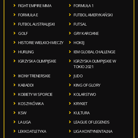
FIGHT EMPIRE MMA
FORMUŁA 1
FORMUŁA E
FUTBOL AMERYKAŃSKI
FUTBOL AUSTRALIJSKI
FUTSAL
GOLF
GRY KARCIANE
HISTORIE WIELKICH MECZY
HOKEJ
HURLING
IEM GLOBAL CHALLENGE
IGRZYSKA OLIMPIJSKIE
IGRZYSKA OLIMPIJSKIE W
TOKIO 2021
IKONY TRENERSKIE
JUDO
KABADDI
KING OF GLORY
KOBIETY W SPORCIE
KOLARSTWO
KOSZYKÓWKA
KRYKIET
KSW
KULTURA
LA LIGA
LEAGUE OF LEGENDS
LEKKOATLETYKA
LIGA KONTYNENTALNA