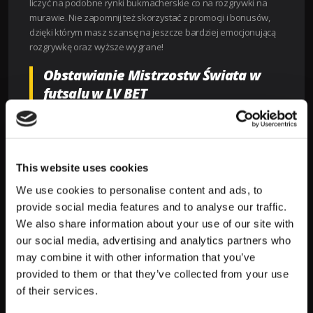
liczyć na podobne rynki bukmacherskie co na rozgrywki na
murawie. Nie zapomnij też skorzystać z promocji i bonusów,
dzięki którym masz szansę na jeszcze bardziej emocjonującą
rozgrywkę oraz wyższe wygrane!
Obstawianie Mistrzostw Świata w
futsalu w LV BET
Aby postawić pewne typy na futsal, w tym na kwalifikacje,
warto przeanalizować wiele czynników, które maja wpływ na
końcowy wynik. Sprawdź składy i formę zawodników. Piłka
halowa jest szybka, liczy się w niej dobry drybling. Nieobecność
This website uses cookies
kluczowych zawodników może znacznie przełożyć się na
We use cookies to personalise content and ads, to
osiągnięty wynik. Podczas rozgrywek ważna jest też grupa, do
provide social media features and to analyse our traffic.
której trafi dana drużyna. Mocni rywale to wielkie wyzwanie.
We also share information about your use of our site with
Wyniki poszczególnych spotkań przekładają się na szansę na
our social media, advertising and analytics partners who
awans. Sprawdzaj na bieżąco tabele, porównuj szanse.
Analiza bukmacherska to podstawa w pewnych typowaniu w
may combine it with other information that you’ve
zakładach bukmacherskich. Obstawiaj futsal w LV BET i
provided to them or that they’ve collected from your use
wygrywaj!
of their services.