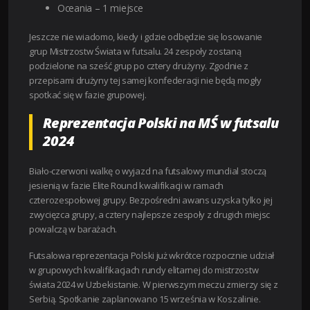
Oceania – 1 miejsce
Jeszcze nie wiadomo, kiedy i gdzie odbędzie się losowanie
grup Mistrzostw Świata w futsalu. 24 zespoły zostaną
podzielone na sześć grup po cztery drużyny. Zgodnie z
przepisami drużyny tej samej konfederacji nie będą mogły
spotkać się w fazie grupowej.
Reprezentacja Polski na MŚ w futsalu
2024
Biało-czerwoni walkę o wyjazd na futsalowy mundial stoczą
jesienią w fazie Elite Round kwalifikacji w ramach
czterozespołowej grupy. Bezpośredni awans uzyska tylko jej
zwycięzca grupy, a cztery najlepsze zespoły z drugich miejsc
powalczą w barażach.
Futsalowa reprezentacja Polski już wkrótce rozpocznie udział
w grupowych kwalifikacjach rundy elitarnej do mistrzostw
świata 2024 w Uzbekistanie. W pierwszym meczu zmierzy się z
Serbią. Spotkanie zaplanowano 15 września w Koszalinie.