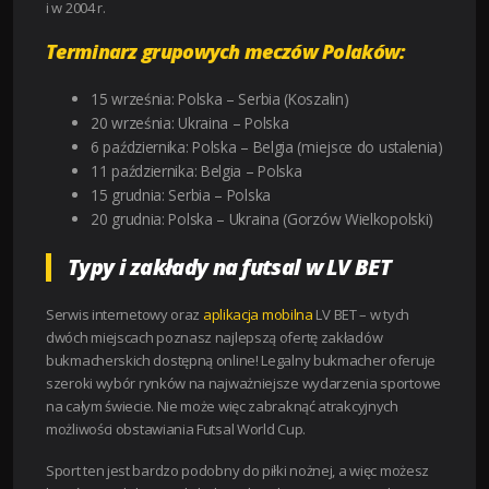
i w 2004 r.
Terminarz grupowych meczów Polaków:
15 września: Polska – Serbia (Koszalin)
20 września: Ukraina – Polska
6 października: Polska – Belgia (miejsce do ustalenia)
11 października: Belgia – Polska
15 grudnia: Serbia – Polska
20 grudnia: Polska – Ukraina (Gorzów Wielkopolski)
Typy i zakłady na futsal w LV BET
Serwis internetowy oraz
aplikacja mobilna
LV BET – w tych
dwóch miejscach poznasz najlepszą ofertę zakładów
bukmacherskich dostępną online! Legalny bukmacher oferuje
szeroki wybór rynków na najważniejsze wydarzenia sportowe
na całym świecie. Nie może więc zabraknąć atrakcyjnych
możliwości obstawiania Futsal World Cup.
Sport ten jest bardzo podobny do piłki nożnej, a więc możesz