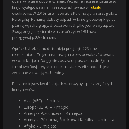
udział w fazie grupowej turnieju. Wcześniej reprezentacja tego
kraju występowała na mistrzostwach świata w
futsalu
dwukrotnie. W 2016 r. zremisowała z Kolumbią oraz przegrała z
Portugalią i Panamą. Uzbecy odpadli w fazie grupowej. Pięć lat
później wyszli z grupy, chociaż odnieśli tylko jedno zwycięstwo.
Swoją przygodę z turniejem zakończyli w 1/8 finału
przegrywając 8:9 z Iranem.
Oprócz Uzbekistanu do turnieju przejdą też 23 inne
reprezentacje. Te jednak muszą najpierw powalczyć o awans
w kwalifikacjach. Do gry nie została dopuszczona drużyna
futsalowa Rosji – wykluczenie z udziału w eliminacjach jest
związane z inwazją na Ukrainę.
Podział miejsc w kwalifikacjach na drużyny z poszczególnych
kontynentów:
Azja (AFC) – 5 miejsc
Europa (UEFA) – 7 miejsc
Ameryka Południowa – 4 miejsca
Ameryka Północna, Środkowa i Karaiby – 4 miejsca
Afryka – 3 miejsca