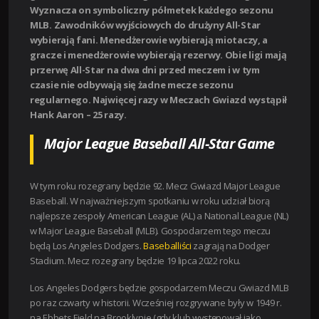
Wyznacza on symboliczny półmetek każdego sezonu
MLB. Zawodników wyjściowych do drużyny All-Star
wybierają fani. Menedżerowie wybierają miotaczy, a
gracze i menedżerowie wybierają rezerwy. Obie ligi mają
przerwę All-Star na dwa dni przed meczem i w tym
czasie nie odbywają się żadne mecze sezonu
regularnego. Najwięcej razy w Meczach Gwiazd wystąpił
Hank Aaron – 25 razy.
Major League Baseball All-Star Game
W tym roku rozegrany będzie 92. Mecz Gwiazd Major League
Baseball. W najważniejszym spotkaniu w roku udział biorą
najlepsze zespoły American League (AL) a National League (NL)
w Major League Baseball (MLB). Gospodarzem tego meczu
będą Los Angeles Dodgers.
Baseballiści
zagrają na Dodger
Stadium. Mecz rozegrany będzie 19 lipca 2022 roku.
Los Angeles Dodgers będzie gospodarzem Meczu Gwiazd MLB
po raz czwarty w historii. Wcześniej rozgrywane były w 1949 r.
na Ebbets Field na Brooklynie (gdy klub występował jako