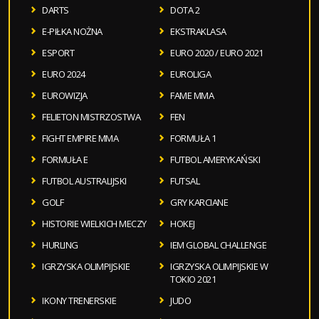
DARTS
DOTA 2
E-PIŁKA NOŻNA
EKSTRAKLASA
ESPORT
EURO 2020 / EURO 2021
EURO 2024
EUROLIGA
EUROWIZJA
FAME MMA
FELIETON MISTRZOSTWA
FEN
FIGHT EMPIRE MMA
FORMUŁA 1
FORMUŁA E
FUTBOL AMERYKAŃSKI
FUTBOL AUSTRALIJSKI
FUTSAL
GOLF
GRY KARCIANE
HISTORIE WIELKICH MECZY
HOKEJ
HURLING
IEM GLOBAL CHALLENGE
IGRZYSKA OLIMPIJSKIE
IGRZYSKA OLIMPIJSKIE W
TOKIO 2021
IKONY TRENERSKIE
JUDO