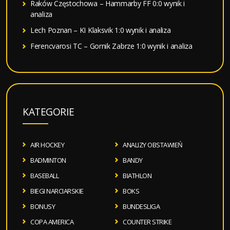
Raków Częstochowa – Hammarby FF 0:0 wynik i
analiza
Lech Poznan – KI Klaksvik 1:0 wynik i analiza
Ferencvarosi TC – Gornik Zabrze 1:0 wynik i analiza
KATEGORIE
AIR HOCKEY
ANALIZY OBSTAWIEŃ
BADMINTON
BANDY
BASEBALL
BIATHLON
BIEGI NARCIARSKIE
BOKS
BONUSY
BUNDESLIGA
COPA AMERICA
COUNTER STRIKE