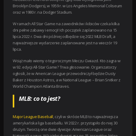
Brooklyn Dodgers), w 1959 r. w Los Angeles Memorial Coliseum
oraz w 1980 r. na Dodger Stadium.
W ramach All Star Game na zawodników i kibiców czeka kilka
dni pełne zabawy i emocji! Ich początek zaplanowano na 15
lipca 2022 r. Dwa dni później odbędzie się 2022 MLB Draft, a
najważniejsze wydarzenie zaplanowane jest na wieczór 19
lipca.
Wciąż mało wiemy o tegorocznym Meczu Gwiazd. Kto zagra w
w 92. edycji All-Star Game? Trwa głosowanie. Organizatorzy
ogłosili, że w American League przewodniczył będzie Dusty
Baker z Houston Astros, a w National League – Brian Snitker z
World Champion Atlanta Braves.
MLB: co to jest?
Major League Baseball
, czyli w skrócie MLB to najważniejsza
amerykańska liga baseballu. W 2022 r. przystąpiło do niej 30
drużyn. Tworzą one dwie dywizje: American League oraz
National League. W każdej dywizji gra po 15 zespołów, które