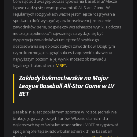
Co wziąć pod uwagę podczas typowania baseballu? Mecze
ligowe rządzą się innymi prawami niż All-Stars Game. W
regularnych rozgrywkach ważne jest miejsce rozgrywania
spotkania, ilość występów, a w konsekwencji zmęczenie
zawodników, serie, pogodę czy wcześniejsze wyniki. Podczas
meczu „na półmetku” najważniejsza wydaje się być
dyspozycja zawodników i umiejętność szybkiego
dostosowania się do pozostałych zawodników. Dzięki tym
czynnikom mogą osiągnąć sukces i zapewnić zabawę na
najwyższym poziomie! Jej wyniki możesz obstawiać u
legalnego bukmachera
LV BET
.
Zakłady bukmacherskie na Major
League Baseball All-Star Game w LV
BET
Baseball nie jest popularnym sportem w Polsce, jednak nie
brakuje jego zagorzałych fanów. Właśnie dla nich i dla
najlepszych typerów bukmacher online LV BET przygotował
specjalną ofertę zakładów bukmacherskich na baseball!