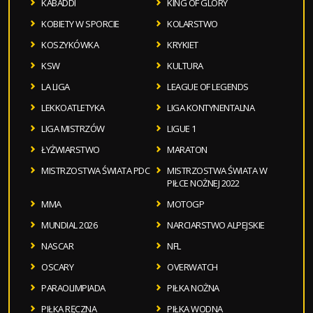
KABADDI
KING OF GLORY
KOBIETY W SPORCIE
KOLARSTWO
KOSZYKÓWKA
KRYKIET
KSW
KULTURA
LA LIGA
LEAGUE OF LEGENDS
LEKKOATLETYKA
LIGA KONTYNENTALNA
LIGA MISTRZÓW
LIGUE 1
ŁYŻWIARSTWO
MARATON
MISTRZOSTWA ŚWIATA PDC
MISTRZOSTWA ŚWIATA W
PIŁCE NOŻNEJ 2022
MMA
MOTOGP
MUNDIAL 2026
NARCIARSTWO ALPEJSKIE
NASCAR
NFL
OSCARY
OVERWATCH
PARAOLIMPIADA
PIŁKA NOŻNA
PIŁKA RĘCZNA
PIŁKA WODNA