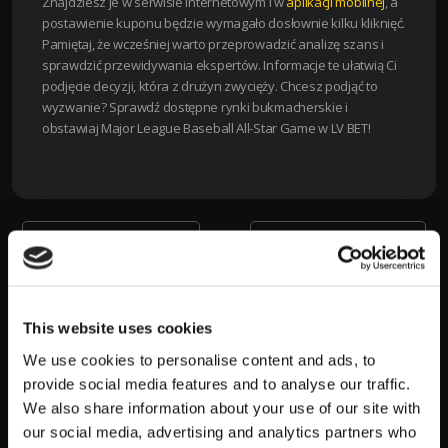
Znajdziesz je w serwisie internetowym i w
aplikacji mobilnej
, a
postawienie kuponu będzie wymagało dosłownie kilku kliknięć.
Pamiętaj, że wcześniej warto przeprowadzić analizę szans i
sprawdzić przewidywania ekspertów. Informacje te ułatwią Ci
podjęcie decyzji, która z drużyn zwycięży. Chcesz podjąć to
wyzwanie? Sprawdź dostępne rynki bukmacherskie i
obstawiaj Major League Baseball All-Star Game w LV BET!
Zobacz
←
Poprzedni artykuł
Następny artykuł
→
wpisy
SZUKAJ
This website uses cookies
S
We use cookies to personalise content and ads, to
z
provide social media features and to analyse our traffic.
u
We also share information about your use of our site with
our social media, advertising and analytics partners who
k