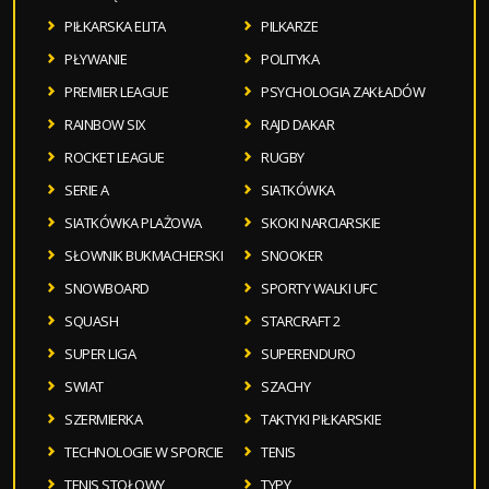
PIŁKARSKA ELITA
PILKARZE
PŁYWANIE
POLITYKA
PREMIER LEAGUE
PSYCHOLOGIA ZAKŁADÓW
RAINBOW SIX
RAJD DAKAR
ROCKET LEAGUE
RUGBY
SERIE A
SIATKÓWKA
SIATKÓWKA PLAŻOWA
SKOKI NARCIARSKIE
SŁOWNIK BUKMACHERSKI
SNOOKER
SNOWBOARD
SPORTY WALKI UFC
SQUASH
STARCRAFT 2
SUPER LIGA
SUPERENDURO
SWIAT
SZACHY
SZERMIERKA
TAKTYKI PIŁKARSKIE
TECHNOLOGIE W SPORCIE
TENIS
TENIS STOŁOWY
TYPY