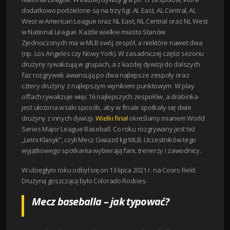
dodatkowo podzielone są na trzy ligi: AL East, AL Central, AL
West w American League oraz NL East, NL Central oraz NL West
w National League. Każde wielkie miasto Stanów
Zjednoczonych ma w MLB swój zespół, a niektóre nawet dwa
(np. Los Angeles czy Nowy York). W zasadniczej części sezonu
drużyny rywalizują w grupach, a z każdej dywizji do dalszych
faz rozgrywek awansują po dwa najlepsze zespoły oraz
cztery drużyny z najlepszym wynikiem punktowym. W play
offach rywalizuje więc 16 najlepszych zespołów, a drabinka
jest ułożona w taki sposób, aby w finale spotkały się dwie
drużyny z innych dywizji.
Wielki finał
określamy mianem World
Series Major League Baseball. Co roku rozgrywany jest też
„Letni Klasyk”, czyli Mecz Gwiazd ligi MLB. Uczestników tego
wyjątkowego spotkania wybierają fani, trenerzy i zawodnicy.
W ubiegłym roku odbył się on 13 lipca 2021 r. na Coors Field.
Drużyną goszczącą było Colorado Rockies.
Mecz baseballa – jak typować?