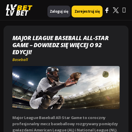
Ma
Strona główna
Baseball
LV BET
Zaloguj się
Zarejestruj się
Major League Baseball All-Star Game – dowiedz się więcej o 92 edycji!
Me
MAJOR LEAGUE BASEBALL ALL-STAR
GAME – DOWIEDZ SIĘ WIĘCEJ O 92
EDYCJI!
Baseball
Major League Baseball All-Star Game to coroczny
profesjonalny mecz baseballowy rozgrywany pomiędzy
gwiazdami American League (AL) i National League (NL).