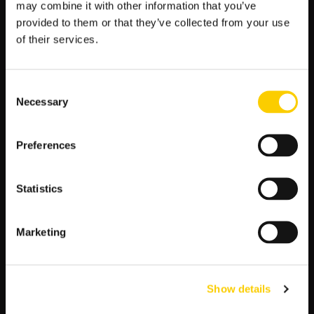
may combine it with other information that you’ve
a
POPULARNE:
provided to them or that they’ve collected from your use
j
of their services.
:
Mecze Polski
Mundial 2026 Terminarz Kursy
Consent
Typy Bukmacherskie na dziś
Necessary
Selection
Premier League Tabela Kursy
Liga Mistrzów Terminarz Kursy
Preferences
La Liga Tabela Kursy
Ekstraklasa Tabela Kursy Bukmacherskie
Statistics
Iga Świątek Typy Bukmacherskie
Bundesliga Tabela Kursy
Marketing
Serie A Tabela Kursy
Show details