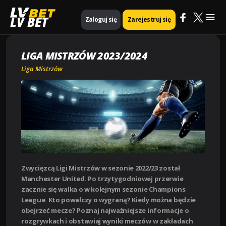
Mai
Strona główna
Liga Mistrzów
Liga Mistrzów 2023/2024
LV BET
Zaloguj się
Zarejestruj się
Me
LIGA MISTRZÓW 2023/2024
Liga Mistrzów
Zwycięzcą Ligi Mistrzów w sezonie 2022/23 został
Manchester United. Po trzytygodniowej przerwie
zacznie się walka o w kolejnym sezonie Champions
League. Kto powalczy o wygraną? Kiedy można będzie
obejrzeć mecze? Poznaj najważniejsze informacje o
rozgrywkach i obstawiaj wyniki meczów w zakładach