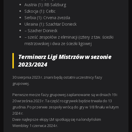
Austria (1): RB Salzburg
Szkocja (1): Celtic
Serbia (1): Crvena zvezda
Ukraina (1): Szachtar Donieck
– Szacher Donieck
– sześć zespołów z eliminacji (cztery z tzw. ścieżki
mistrzowskiej i dwa ze ścieżki ligowej
Terminarz Ligi Mistrzów w sezonie
2023/2024
30 sierpnia 2023 r. znani będą ostatni uczestnicy fazy
grupowej.
Pierwsze mecze fazy grupowej zaplanowane są w dniach 19 i
20 września 2023 r. Ta część rozgrywek będzie trwała do 13
grudnia. Po przerwie zespoły wrócą do gry w 1/8 finału w lutym
2024 r.
Dwie najlepsze ekipy LM spotkają się na londyńskim
Wembley 1 czerwca 2024 r.