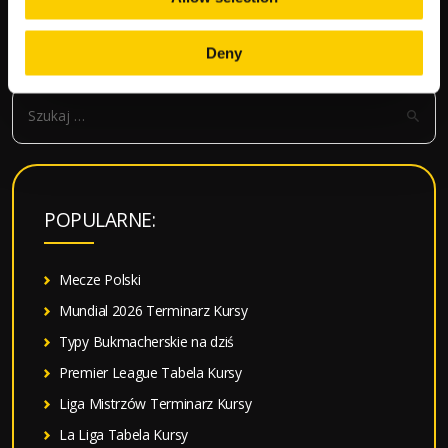
wpisy
SZUKAJ
Deny
S
z
u
k
a
POPULARNE:
j
:
Mecze Polski
Mundial 2026 Terminarz Kursy
Typy Bukmacherskie na dziś
Premier League Tabela Kursy
Liga Mistrzów Terminarz Kursy
La Liga Tabela Kursy