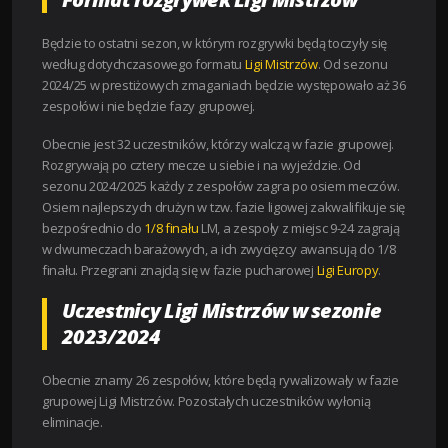
Będzie to ostatni sezon, w którym rozgrywki będą toczyły się
według dotychczasowego formatu
Ligi Mistrzów
. Od sezonu
2024/25 w prestiżowych zmaganiach będzie występowało aż 36
zespołów i nie będzie fazy grupowej.
Obecnie jest 32 uczestników, którzy walczą w fazie grupowej.
Rozgrywają po cztery mecze u siebie i na wyjeździe. Od
sezonu 2024/2025 każdy z zespołów zagra po osiem meczów.
Osiem najlepszych drużyn w tzw. fazie ligowej zakwalifikuje się
bezpośrednio do
1/8 finału
LM, a zespoły z miejsc 9-24 zagrają
w dwumeczach barażowych, a ich zwycięzcy awansują do 1/8
finału. Przegrani znajdą się w fazie pucharowej
Ligi Europy
.
Uczestnicy Ligi Mistrzów w sezonie
2023/2024
Obecnie znamy 26 zespołów, które będą rywalizowały w fazie
grupowej Ligi Mistrzów. Pozostałych uczestników wyłonią
eliminacje.