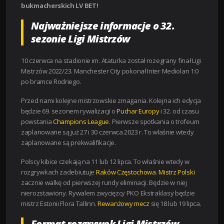
bukmacherskich LV BET!
Najważniejsze informacje o 32.
sezonie Ligi Mistrzów
10 czerwca na stadionie im. Ataturka został rozegrany finał Ligi
Mistrzów 2022/23. Manchester City pokonał Inter Mediolan 1:0
po bramce Rodriego.
Przed nami kolejne mistrzowskie zmagania. Kolejna ich edycja
będzie 69. sezonem rywalizacji o
Puchar Europy
i 32. od czasu
powstania
Champions League
. Pierwsze spotkania o trofeum
zaplanowane są już 27 i 30 czerwca 2023 r. To właśnie wtedy
zaplanowane są prekwalifikacje.
Polscy kibice czekają na 11 lub 12 lipca. To właśnie wtedy w
rozgrywkach zadebiutuje
Raków Częstochowa
.
Mistrz Polski
zacznie walkę od pierwszej rundy eliminacji. Będzie w niej
nierozstawiony. Rywalem zwycięzcy PKO Ekstraklasy będzie
mistrz Estonii Flora Tallinn.
Rewanżowy mecz
się 18 lub 19 lipca.
Format rozgrywek Ligi Mistrzów