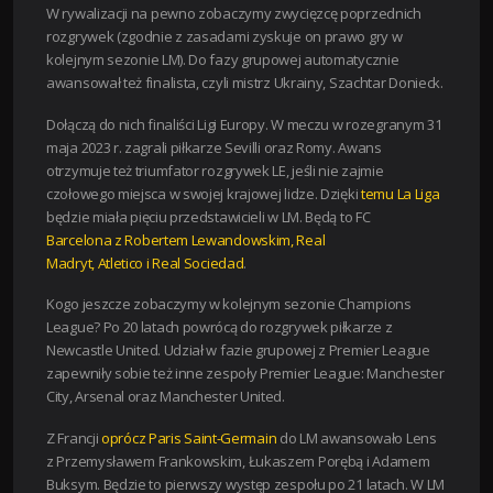
W rywalizacji na pewno zobaczymy zwycięzcę poprzednich
rozgrywek (zgodnie z zasadami zyskuje on prawo gry w
kolejnym sezonie LM). Do fazy grupowej automatycznie
awansował też finalista, czyli mistrz Ukrainy, Szachtar Donieck.
Dołączą do nich finaliści Ligi Europy. W meczu w rozegranym 31
maja 2023 r. zagrali piłkarze Sevilli oraz Romy. Awans
otrzymuje też triumfator rozgrywek LE, jeśli nie zajmie
czołowego miejsca w swojej krajowej lidze. Dzięki
temu La Liga
będzie miała pięciu przedstawicieli w LM. Będą to FC
Barcelona z Robertem Lewandowskim, Real
Madryt, Atletico i Real Sociedad
.
Kogo jeszcze zobaczymy w kolejnym sezonie Champions
League? Po 20 latach powrócą do rozgrywek piłkarze z
Newcastle United. Udział w fazie grupowej z Premier League
zapewniły sobie też inne zespoły Premier League: Manchester
City, Arsenal oraz Manchester United.
Z Francji
oprócz Paris Saint-Germain
do LM awansowało Lens
z Przemysławem Frankowskim, Łukaszem Porębą i Adamem
Buksym. Będzie to pierwszy występ zespołu po 21 latach. W LM