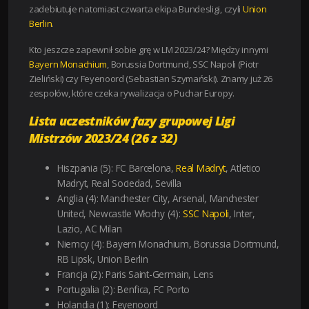
zadebiutuje natomiast czwarta ekipa Bundesligi, czyli
Union
Berlin
.
Kto jeszcze zapewnił sobie grę w LM 2023/24? Między innymi
Bayern Monachium
, Borussia Dortmund, SSC Napoli (Piotr
Zieliński) czy Feyenoord (Sebastian Szymański). Znamy już 26
zespołów, które czeka rywalizacja o Puchar Europy.
Lista uczestników fazy grupowej Ligi
Mistrzów 2023/24 (26 z 32)
Hiszpania (5): FC Barcelona,
Real Madryt
, Atletico
Madryt, Real Sociedad, Sevilla
Anglia (4): Manchester City, Arsenal, Manchester
United, Newcastle Włochy (4):
SSC Napoli
, Inter,
Lazio, AC Milan
Niemcy (4): Bayern Monachium, Borussia Dortmund,
RB Lipsk, Union Berlin
Francja (2): Paris Saint-Germain, Lens
Portugalia (2): Benfica, FC Porto
Holandia (1): Feyenoord