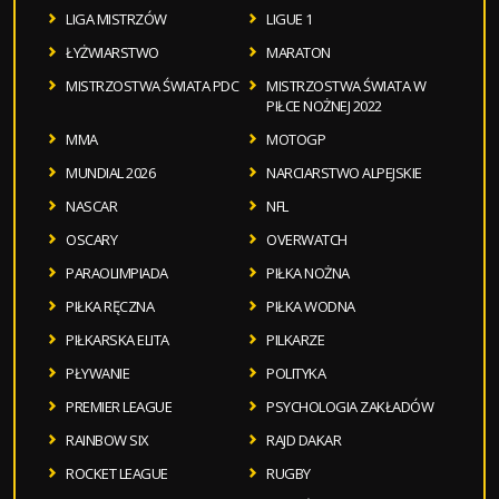
LIGA MISTRZÓW
LIGUE 1
ŁYŻWIARSTWO
MARATON
MISTRZOSTWA ŚWIATA PDC
MISTRZOSTWA ŚWIATA W
PIŁCE NOŻNEJ 2022
MMA
MOTOGP
MUNDIAL 2026
NARCIARSTWO ALPEJSKIE
NASCAR
NFL
OSCARY
OVERWATCH
PARAOLIMPIADA
PIŁKA NOŻNA
PIŁKA RĘCZNA
PIŁKA WODNA
PIŁKARSKA ELITA
PILKARZE
PŁYWANIE
POLITYKA
PREMIER LEAGUE
PSYCHOLOGIA ZAKŁADÓW
RAINBOW SIX
RAJD DAKAR
ROCKET LEAGUE
RUGBY