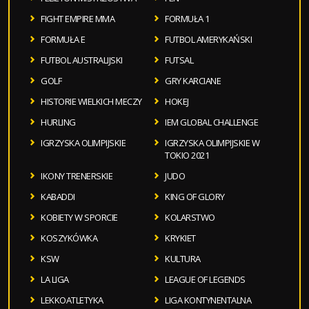
FIGHT EMPIRE MMA
FORMUŁA 1
FORMUŁA E
FUTBOL AMERYKAŃSKI
FUTBOL AUSTRALIJSKI
FUTSAL
GOLF
GRY KARCIANE
HISTORIE WIELKICH MECZY
HOKEJ
HURLING
IEM GLOBAL CHALLENGE
IGRZYSKA OLIMPIJSKIE
IGRZYSKA OLIMPIJSKIE W
TOKIO 2021
IKONY TRENERSKIE
JUDO
KABADDI
KING OF GLORY
KOBIETY W SPORCIE
KOLARSTWO
KOSZYKÓWKA
KRYKIET
KSW
KULTURA
LA LIGA
LEAGUE OF LEGENDS
LEKKOATLETYKA
LIGA KONTYNENTALNA