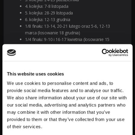
4. kolejka: 7-8 listopada
5. kolejka: 28-29 listopada
6. kolejka: 12-13 grudnia
1/8 finału: 13-14, 20-21 lutego oraz 5-6, 12-13
marca (losowanie 18 grudnia)
1/4 finału: 9-10 i 16-17 kwietnia (losowanie 15
marca)
1/2 finału: 30 kwietnia-1 maja oraz 7-8 maja
finał: 1 czerwca na Wembley, Londyn
Typy i zakłady na Ligę Mistrzów UEFA
This website uses cookies
w LV BET
We use cookies to personalise content and ads, to
provide social media features and to analyse our traffic.
Piłka nożna
to zdecydowanie najbardziej ulubiony sport
We also share information about your use of our site with
polskich typerów. Szukasz najlepszej oferty? Znajdź ją w LV
our social media, advertising and analytics partners who
BET! Legalny bukmacher umożliwia typowanie tego sportu
may combine it with other information that you’ve
zarówno na poziomie profesjonalnym, jak i amatorskim. W
jego ofercie nie może zabraknąć najlepszych
zakładów
provided to them or that they’ve collected from your use
bukmacherskich
na tak ważne wydarzenie, jak rozgrywki Ligi
of their services.
Mistrzów. Wszystkie możliwości możesz znaleźć w dwóch