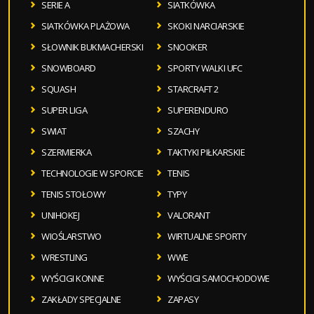
SERIE A
SIATKÓWKA
SIATKÓWKA PLAŻOWA
SKOKI NARCIARSKIE
SŁOWNIK BUKMACHERSKI
SNOOKER
SNOWBOARD
SPORTY WALKI UFC
SQUASH
STARCRAFT 2
SUPER LIGA
SUPERENDURO
SWIAT
SZACHY
SZERMIERKA
TAKTYKI PIŁKARSKIE
TECHNOLOGIE W SPORCIE
TENIS
TENIS STOŁOWY
TYPY
UNIHOKEJ
VALORANT
WIOŚLARSTWO
WIRTUALNE SPORTY
WRESTLING
WWE
WYŚCIGI KONNE
WYŚCIGI SAMOCHODOWE
ZAKŁADY SPECJALNE
ZAPASY