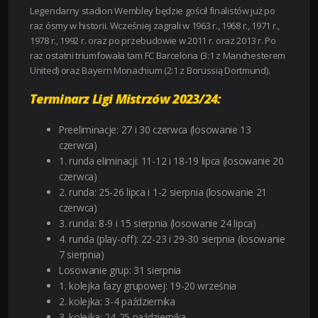
Legendarny stadion Wembley będzie gościł finalistów już po
raz ósmy w historii. Wcześniej zagrali w 1963 r., 1968 r., 1971 r.,
1978 r., 1992 r. oraz po przebudowie w 2011 r. oraz 2013 r. Po
raz ostatni triumfowała tam FC Barcelona (3:1 z Manchesterem
United) oraz Bayern Monachium (2:1 z Borussią Dortmund).
Terminarz Ligi Mistrzów 2023/24:
Preeliminacje: 27 i 30 czerwca (losowanie 13
czerwca)
1. runda eliminacji: 11-12 i 18-19 lipca (losowanie 20
czerwca)
2. runda: 25-26 lipca i 1-2 sierpnia (losowanie 21
czerwca)
3. runda: 8-9 i 15 sierpnia (losowanie 24 lipca)
4. runda (play-off): 22-23 i 29-30 sierpnia (losowanie
7 sierpnia)
Losowanie grup: 31 sierpnia
1. kolejka fazy grupowej: 19-20 września
2. kolejka: 3-4 października
3. kolejka: 24-25 października